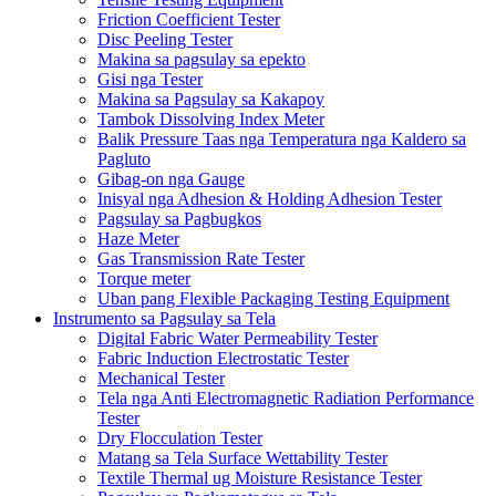
Friction Coefficient Tester
Disc Peeling Tester
Makina sa pagsulay sa epekto
Gisi nga Tester
Makina sa Pagsulay sa Kakapoy
Tambok Dissolving Index Meter
Balik Pressure Taas nga Temperatura nga Kaldero sa
Pagluto
Gibag-on nga Gauge
Inisyal nga Adhesion & Holding Adhesion Tester
Pagsulay sa Pagbugkos
Haze Meter
Gas Transmission Rate Tester
Torque meter
Uban pang Flexible Packaging Testing Equipment
Instrumento sa Pagsulay sa Tela
Digital Fabric Water Permeability Tester
Fabric Induction Electrostatic Tester
Mechanical Tester
Tela nga Anti Electromagnetic Radiation Performance
Tester
Dry Flocculation Tester
Matang sa Tela Surface Wettability Tester
Textile Thermal ug Moisture Resistance Tester