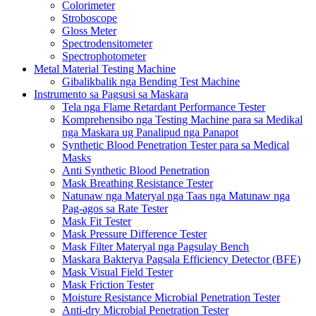
Colorimeter
Stroboscope
Gloss Meter
Spectrodensitometer
Spectrophotometer
Metal Material Testing Machine
Gibalikbalik nga Bending Test Machine
Instrumento sa Pagsusi sa Maskara
Tela nga Flame Retardant Performance Tester
Komprehensibo nga Testing Machine para sa Medikal
nga Maskara ug Panalipud nga Panapot
Synthetic Blood Penetration Tester para sa Medical
Masks
Anti Synthetic Blood Penetration
Mask Breathing Resistance Tester
Natunaw nga Materyal nga Taas nga Matunaw nga
Pag-agos sa Rate Tester
Mask Fit Tester
Mask Pressure Difference Tester
Mask Filter Materyal nga Pagsulay Bench
Maskara Bakterya Pagsala Efficiency Detector (BFE)
Mask Visual Field Tester
Mask Friction Tester
Moisture Resistance Microbial Penetration Tester
Anti-dry Microbial Penetration Tester