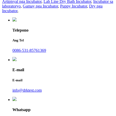
Artipisyal nga Incubator
,
Lab Line Dry Bath Incubator
,
Incubator sa
laboratoryo
,
Gamay nga Incubator
,
Puppy Incubator
,
Dry nga
Incubator
,
Telepono
Ang Tel
0086-531-85761369
E-mail
E-mail
info@drktest.com
Whatsapp