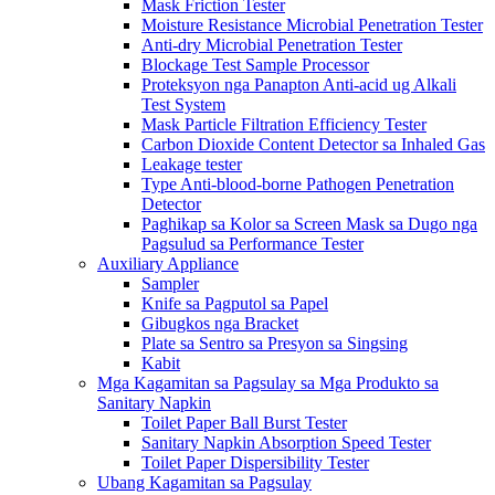
Mask Friction Tester
Moisture Resistance Microbial Penetration Tester
Anti-dry Microbial Penetration Tester
Blockage Test Sample Processor
Proteksyon nga Panapton Anti-acid ug Alkali
Test System
Mask Particle Filtration Efficiency Tester
Carbon Dioxide Content Detector sa Inhaled Gas
Leakage tester
Type Anti-blood-borne Pathogen Penetration
Detector
Paghikap sa Kolor sa Screen Mask sa Dugo nga
Pagsulud sa Performance Tester
Auxiliary Appliance
Sampler
Knife sa Pagputol sa Papel
Gibugkos nga Bracket
Plate sa Sentro sa Presyon sa Singsing
Kabit
Mga Kagamitan sa Pagsulay sa Mga Produkto sa
Sanitary Napkin
Toilet Paper Ball Burst Tester
Sanitary Napkin Absorption Speed ​​Tester
Toilet Paper Dispersibility Tester
Ubang Kagamitan sa Pagsulay