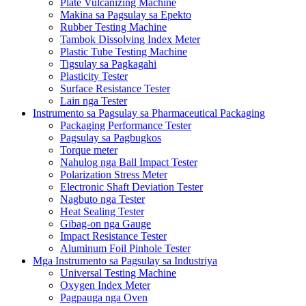
Plate Vulcanizing Machine
Makina sa Pagsulay sa Epekto
Rubber Testing Machine
Tambok Dissolving Index Meter
Plastic Tube Testing Machine
Tigsulay sa Pagkagahi
Plasticity Tester
Surface Resistance Tester
Lain nga Tester
Instrumento sa Pagsulay sa Pharmaceutical Packaging
Packaging Performance Tester
Pagsulay sa Pagbugkos
Torque meter
Nahulog nga Ball Impact Tester
Polarization Stress Meter
Electronic Shaft Deviation Tester
Nagbuto nga Tester
Heat Sealing Tester
Gibag-on nga Gauge
Impact Resistance Tester
Aluminum Foil Pinhole Tester
Mga Instrumento sa Pagsulay sa Industriya
Universal Testing Machine
Oxygen Index Meter
Pagpauga nga Oven