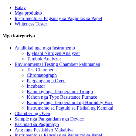
Balay
Mga produkto
Instrumento sa Pagsulay sa Pagputos sa Papel
Whiteness Tester
Mga kategoriya
Analitikal nga mga Instrumento
Kjeldahl Nitrogen Analyzer
Tambok Analyzer
Environmental Testing Chamber/ kahimanan
Test Chamber
Chromatograph
Pagpauga nga Oven
Incubator
Kanunay nga Temperatura Trough
Kahon nga Type Resistance Furnace
Kanunay nga Temperatura ug Humidity Box
Instrumento sa Pagtuki sa Pisikal ug Kemikal
Chamber ug Oven
Sample nga Pangandam nga Device
Pasilidad sa Paglimpyo
Ang mga Pestisidyo Makabiya
Instrumento sa Pagsulay sa Pagputos sa Papel