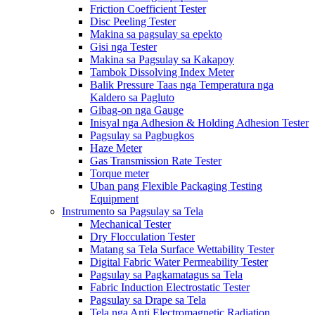
Friction Coefficient Tester
Disc Peeling Tester
Makina sa pagsulay sa epekto
Gisi nga Tester
Makina sa Pagsulay sa Kakapoy
Tambok Dissolving Index Meter
Balik Pressure Taas nga Temperatura nga
Kaldero sa Pagluto
Gibag-on nga Gauge
Inisyal nga Adhesion & Holding Adhesion Tester
Pagsulay sa Pagbugkos
Haze Meter
Gas Transmission Rate Tester
Torque meter
Uban pang Flexible Packaging Testing
Equipment
Instrumento sa Pagsulay sa Tela
Mechanical Tester
Dry Flocculation Tester
Matang sa Tela Surface Wettability Tester
Digital Fabric Water Permeability Tester
Pagsulay sa Pagkamatagus sa Tela
Fabric Induction Electrostatic Tester
Pagsulay sa Drape sa Tela
Tela nga Anti Electromagnetic Radiation