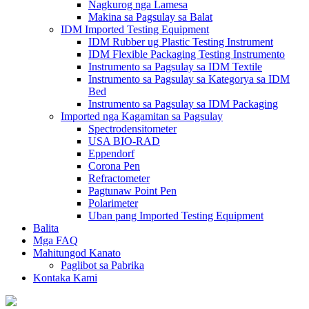
Nagkurog nga Lamesa
Makina sa Pagsulay sa Balat
IDM Imported Testing Equipment
IDM Rubber ug Plastic Testing Instrument
IDM Flexible Packaging Testing Instrumento
Instrumento sa Pagsulay sa IDM Textile
Instrumento sa Pagsulay sa Kategorya sa IDM
Bed
Instrumento sa Pagsulay sa IDM Packaging
Imported nga Kagamitan sa Pagsulay
Spectrodensitometer
USA BIO-RAD
Eppendorf
Corona Pen
Refractometer
Pagtunaw Point Pen
Polarimeter
Uban pang Imported Testing Equipment
Balita
Mga FAQ
Mahitungod Kanato
Paglibot sa Pabrika
Kontaka Kami