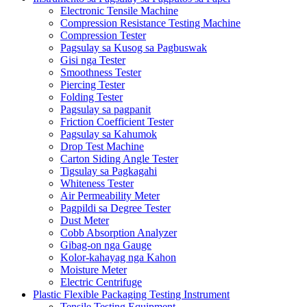
Electronic Tensile Machine
Compression Resistance Testing Machine
Compression Tester
Pagsulay sa Kusog sa Pagbuswak
Gisi nga Tester
Smoothness Tester
Piercing Tester
Folding Tester
Pagsulay sa pagpanit
Friction Coefficient Tester
Pagsulay sa Kahumok
Drop Test Machine
Carton Siding Angle Tester
Tigsulay sa Pagkagahi
Whiteness Tester
Air Permeability Meter
Pagpildi sa Degree Tester
Dust Meter
Cobb Absorption Analyzer
Gibag-on nga Gauge
Kolor-kahayag nga Kahon
Moisture Meter
Electric Centrifuge
Plastic Flexible Packaging Testing Instrument
Tensile Testing Equipment