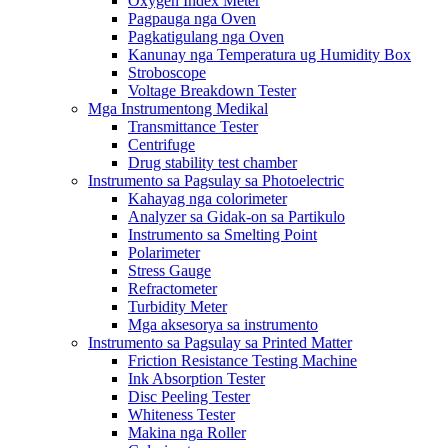
Oxygen Index Meter
Pagpauga nga Oven
Pagkatigulang nga Oven
Kanunay nga Temperatura ug Humidity Box
Stroboscope
Voltage Breakdown Tester
Mga Instrumentong Medikal
Transmittance Tester
Centrifuge
Drug stability test chamber
Instrumento sa Pagsulay sa Photoelectric
Kahayag nga colorimeter
Analyzer sa Gidak-on sa Partikulo
Instrumento sa Smelting Point
Polarimeter
Stress Gauge
Refractometer
Turbidity Meter
Mga aksesorya sa instrumento
Instrumento sa Pagsulay sa Printed Matter
Friction Resistance Testing Machine
Ink Absorption Tester
Disc Peeling Tester
Whiteness Tester
Makina nga Roller