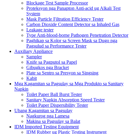
Blockage Test Sample Processor
Proteksyon nga Panapton Anti-acid ug Alkali Test
System
Mask Particle Filtration Efficiency Tester
Carbon Dioxide Content Detector sa Inhaled Gas
Leakage tester
Type Anti-blood-borne Pathogen Penetration Detector
Paghikap sa Kolor sa Screen Mask sa Dugo nga
Pagsulud sa Performance Tester
Auxiliary Appliance
Sampler
Knife sa Pagputol sa Papel
Gibugkos nga Bracket
Plate sa Sentro sa Presyon sa Singsing
Kabit
Mga Kagamitan sa Pagsulay sa Mga Produkto sa Sanitary
Napkin
Toilet Paper Ball Burst Tester
Sanitary Napkin Absorption Speed ​​Tester
Toilet Paper Dispersibility Tester
Ubang Kagamitan sa Pagsulay
Nagkurog nga Lamesa
Makina sa Pagsulay sa Balat
IDM Imported Testing Equipment
IDM Rubber ug Plastic Testing Instrument