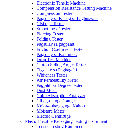
Electronic Tensile Machine
Compression Resistance Testing Machine
Compression Tester
Pagsulay sa Kusog sa Pagbuswak
Gisi nga Tester
Smoothness Tester
Piercing Tester
Folding Tester
Pagsulay sa pagpanit
Friction Coefficient Tester
Pagsulay sa Kahumok
Drop Test Machine
Carton Siding Angle Tester
Tigsulay sa Pagkagahi
Whiteness Tester
Air Permeability Meter
Pagpildi sa Degree Tester
Dust Meter
Cobb Absorption Analyzer
Gibag-on nga Gauge
Kolor-kahayag nga Kahon
Moisture Meter
Electric Centrifuge
Plastic Flexible Packaging Testing Instrument
Tensile Testing Equipment