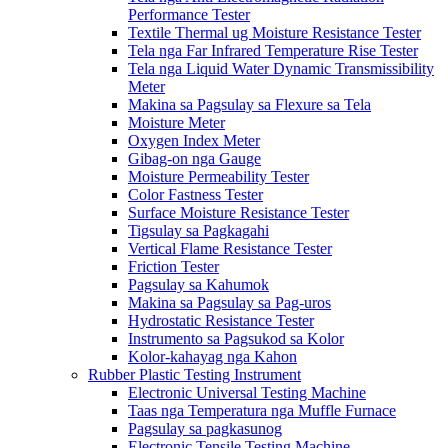
Performance Tester
Textile Thermal ug Moisture Resistance Tester
Tela nga Far Infrared Temperature Rise Tester
Tela nga Liquid Water Dynamic Transmissibility
Meter
Makina sa Pagsulay sa Flexure sa Tela
Moisture Meter
Oxygen Index Meter
Gibag-on nga Gauge
Moisture Permeability Tester
Color Fastness Tester
Surface Moisture Resistance Tester
Tigsulay sa Pagkagahi
Vertical Flame Resistance Tester
Friction Tester
Pagsulay sa Kahumok
Makina sa Pagsulay sa Pag-uros
Hydrostatic Resistance Tester
Instrumento sa Pagsukod sa Kolor
Kolor-kahayag nga Kahon
Rubber Plastic Testing Instrument
Electronic Universal Testing Machine
Taas nga Temperatura nga Muffle Furnace
Pagsulay sa pagkasunog
Electronic Tensile Testing Machine