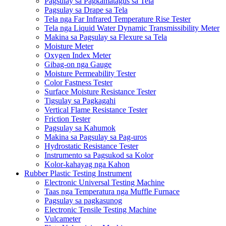
Pagsulay sa Pagkamatagus sa Tela
Pagsulay sa Drape sa Tela
Tela nga Far Infrared Temperature Rise Tester
Tela nga Liquid Water Dynamic Transmissibility Meter
Makina sa Pagsulay sa Flexure sa Tela
Moisture Meter
Oxygen Index Meter
Gibag-on nga Gauge
Moisture Permeability Tester
Color Fastness Tester
Surface Moisture Resistance Tester
Tigsulay sa Pagkagahi
Vertical Flame Resistance Tester
Friction Tester
Pagsulay sa Kahumok
Makina sa Pagsulay sa Pag-uros
Hydrostatic Resistance Tester
Instrumento sa Pagsukod sa Kolor
Kolor-kahayag nga Kahon
Rubber Plastic Testing Instrument
Electronic Universal Testing Machine
Taas nga Temperatura nga Muffle Furnace
Pagsulay sa pagkasunog
Electronic Tensile Testing Machine
Vulcameter