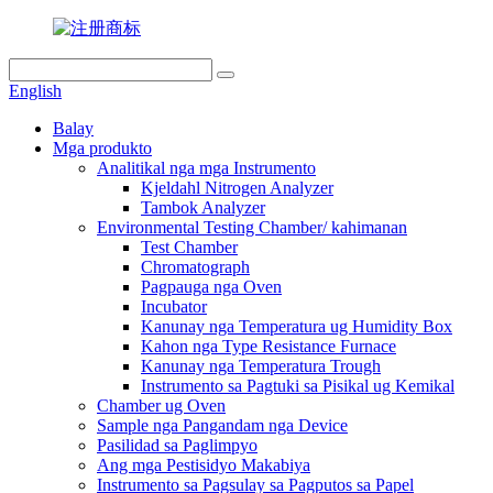
English
Balay
Mga produkto
Analitikal nga mga Instrumento
Kjeldahl Nitrogen Analyzer
Tambok Analyzer
Environmental Testing Chamber/ kahimanan
Test Chamber
Chromatograph
Pagpauga nga Oven
Incubator
Kanunay nga Temperatura ug Humidity Box
Kahon nga Type Resistance Furnace
Kanunay nga Temperatura Trough
Instrumento sa Pagtuki sa Pisikal ug Kemikal
Chamber ug Oven
Sample nga Pangandam nga Device
Pasilidad sa Paglimpyo
Ang mga Pestisidyo Makabiya
Instrumento sa Pagsulay sa Pagputos sa Papel