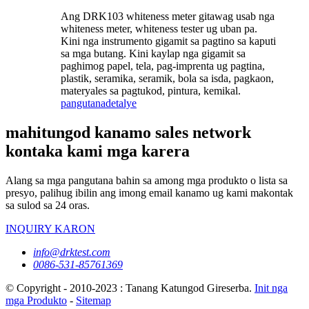
Ang DRK103 whiteness meter gitawag usab nga
whiteness meter, whiteness tester ug uban pa.
Kini nga instrumento gigamit sa pagtino sa kaputi
sa mga butang. Kini kaylap nga gigamit sa
paghimog papel, tela, pag-imprenta ug pagtina,
plastik, seramika, seramik, bola sa isda, pagkaon,
materyales sa pagtukod, pintura, kemikal.
pangutana
detalye
mahitungod kanamo sales network
kontaka kami mga karera
Alang sa mga pangutana bahin sa among mga produkto o lista sa
presyo, palihug ibilin ang imong email kanamo ug kami makontak
sa sulod sa 24 oras.
INQUIRY KARON
info@drktest.com
0086-531-85761369
© Copyright - 2010-2023 : Tanang Katungod Gireserba.
Init nga
mga Produkto
-
Sitemap