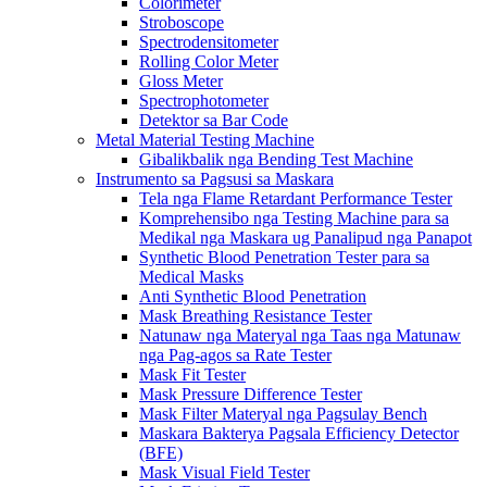
Colorimeter
Stroboscope
Spectrodensitometer
Rolling Color Meter
Gloss Meter
Spectrophotometer
Detektor sa Bar Code
Metal Material Testing Machine
Gibalikbalik nga Bending Test Machine
Instrumento sa Pagsusi sa Maskara
Tela nga Flame Retardant Performance Tester
Komprehensibo nga Testing Machine para sa
Medikal nga Maskara ug Panalipud nga Panapot
Synthetic Blood Penetration Tester para sa
Medical Masks
Anti Synthetic Blood Penetration
Mask Breathing Resistance Tester
Natunaw nga Materyal nga Taas nga Matunaw
nga Pag-agos sa Rate Tester
Mask Fit Tester
Mask Pressure Difference Tester
Mask Filter Materyal nga Pagsulay Bench
Maskara Bakterya Pagsala Efficiency Detector
(BFE)
Mask Visual Field Tester