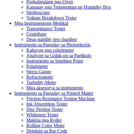
Pagkatigulang nga Oven
Kanunay nga Temperatura ug Humidity Box
Stroboscope
Voltage Breakdown Tester
Mga Instrumentong Medikal
Transmittance Tester
Centrifuge
Drug stability test chamber
Instrumento sa Pagsulay sa Photoelectric
Kahayag nga colorimeter
Analyzer sa Gidak-on sa Partikulo
Instrumento sa Smelting Point
Polarimeter
Stress Gauge
Refractometer
Turbidity Meter
Mga aksesorya sa instrumento
Instrumento sa Pagsulay sa Printed Matter
Friction Resistance Testing Machine
Ink Absorption Tester
Disc Peeling Tester
Whiteness Tester
Makina nga Roller
Rolling Color Meter
Detektor sa Bar Code