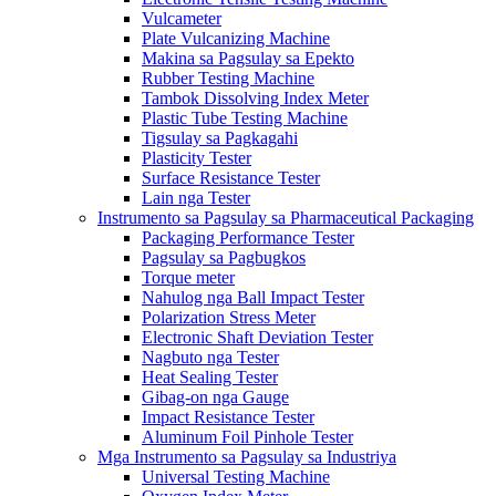
Vulcameter
Plate Vulcanizing Machine
Makina sa Pagsulay sa Epekto
Rubber Testing Machine
Tambok Dissolving Index Meter
Plastic Tube Testing Machine
Tigsulay sa Pagkagahi
Plasticity Tester
Surface Resistance Tester
Lain nga Tester
Instrumento sa Pagsulay sa Pharmaceutical Packaging
Packaging Performance Tester
Pagsulay sa Pagbugkos
Torque meter
Nahulog nga Ball Impact Tester
Polarization Stress Meter
Electronic Shaft Deviation Tester
Nagbuto nga Tester
Heat Sealing Tester
Gibag-on nga Gauge
Impact Resistance Tester
Aluminum Foil Pinhole Tester
Mga Instrumento sa Pagsulay sa Industriya
Universal Testing Machine