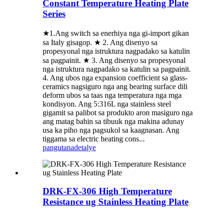
Constant Temperature Heating Plate
Series
★1.Ang switch sa enerhiya nga gi-import gikan
sa Italy gisagop. ★ 2. Ang disenyo sa
propesyonal nga istruktura nagpadako sa katulin
sa pagpainit. ★ 3. Ang disenyo sa propesyonal
nga istruktura nagpadako sa katulin sa pagpainit.
4. Ang ubos nga expansion coefficient sa glass-
ceramics nagsiguro nga ang bearing surface dili
deform ubos sa taas nga temperatura nga mga
kondisyon. Ang 5:316L nga stainless steel
gigamit sa palibot sa produkto aron masiguro nga
ang matag bahin sa tibuuk nga makina adunay
usa ka piho nga pagsukol sa kaagnasan. Ang
tiggama sa electric heating cons...
pangutana
detalye
DRK-FX-306 High Temperature
Resistance ug Stainless Heating Plate