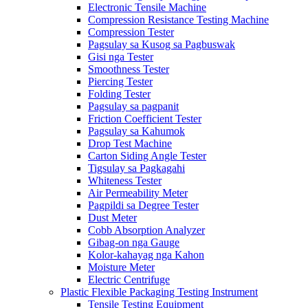
Electronic Tensile Machine
Compression Resistance Testing Machine
Compression Tester
Pagsulay sa Kusog sa Pagbuswak
Gisi nga Tester
Smoothness Tester
Piercing Tester
Folding Tester
Pagsulay sa pagpanit
Friction Coefficient Tester
Pagsulay sa Kahumok
Drop Test Machine
Carton Siding Angle Tester
Tigsulay sa Pagkagahi
Whiteness Tester
Air Permeability Meter
Pagpildi sa Degree Tester
Dust Meter
Cobb Absorption Analyzer
Gibag-on nga Gauge
Kolor-kahayag nga Kahon
Moisture Meter
Electric Centrifuge
Plastic Flexible Packaging Testing Instrument
Tensile Testing Equipment