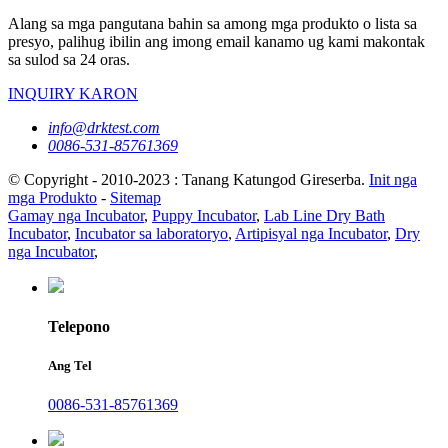
Alang sa mga pangutana bahin sa among mga produkto o lista sa
presyo, palihug ibilin ang imong email kanamo ug kami makontak
sa sulod sa 24 oras.
INQUIRY KARON
info@drktest.com
0086-531-85761369
© Copyright - 2010-2023 : Tanang Katungod Gireserba.
Init nga
mga Produkto
-
Sitemap
Gamay nga Incubator
,
Puppy Incubator
,
Lab Line Dry Bath
Incubator
,
Incubator sa laboratoryo
,
Artipisyal nga Incubator
,
Dry
nga Incubator
,
Telepono
Ang Tel
0086-531-85761369