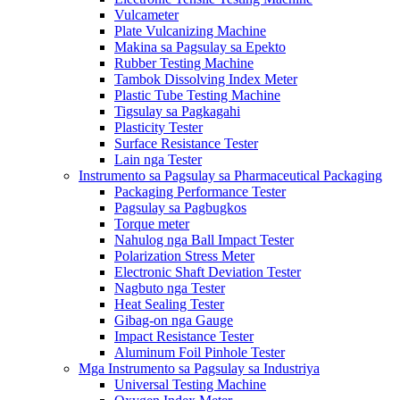
Vulcameter
Plate Vulcanizing Machine
Makina sa Pagsulay sa Epekto
Rubber Testing Machine
Tambok Dissolving Index Meter
Plastic Tube Testing Machine
Tigsulay sa Pagkagahi
Plasticity Tester
Surface Resistance Tester
Lain nga Tester
Instrumento sa Pagsulay sa Pharmaceutical Packaging
Packaging Performance Tester
Pagsulay sa Pagbugkos
Torque meter
Nahulog nga Ball Impact Tester
Polarization Stress Meter
Electronic Shaft Deviation Tester
Nagbuto nga Tester
Heat Sealing Tester
Gibag-on nga Gauge
Impact Resistance Tester
Aluminum Foil Pinhole Tester
Mga Instrumento sa Pagsulay sa Industriya
Universal Testing Machine