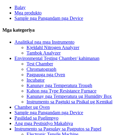
Balay
Mga produkto
Sample nga Pangandam nga Device
Mga kategoriya
Analitikal nga mga Instrumento
Kjeldahl Nitrogen Analyzer
Tambok Analyzer
Environmental Testing Chamber/ kahimanan
Test Chamber
Chromatograph
Pagpauga nga Oven
Incubator
Kanunay nga Temperatura Trough
Kahon nga Type Resistance Furnace
Kanunay nga Temperatura ug Humidity Box
Instrumento sa Pagtuki sa Pisikal ug Kemikal
Chamber ug Oven
Sample nga Pangandam nga Device
Pasilidad sa Paglimpyo
Ang mga Pestisidyo Makabiya
Instrumento sa Pagsulay sa Pagputos sa Papel
Electronic Tensile Machine