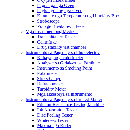
Oxygen Index Meter
Pagpauga nga Oven
Pagkatigulang nga Oven
Kanunay nga Temperatura ug Humidity Box
Stroboscope
Voltage Breakdown Tester
Mga Instrumentong Medikal
Transmittance Tester
Centrifuge
Drug stability test chamber
Instrumento sa Pagsulay sa Photoelectric
Kahayag nga colorimeter
Analyzer sa Gidak-on sa Partikulo
Instrumento sa Smelting Point
Polarimeter
Stress Gauge
Refractometer
Turbidity Meter
Mga aksesorya sa instrumento
Instrumento sa Pagsulay sa Printed Matter
Friction Resistance Testing Machine
Ink Absorption Tester
Disc Peeling Tester
Whiteness Tester
Makina nga Roller