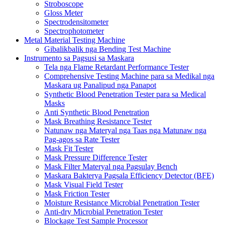
Stroboscope
Gloss Meter
Spectrodensitometer
Spectrophotometer
Metal Material Testing Machine
Gibalikbalik nga Bending Test Machine
Instrumento sa Pagsusi sa Maskara
Tela nga Flame Retardant Performance Tester
Comprehensive Testing Machine para sa Medikal nga
Maskara ug Panalipud nga Panapot
Synthetic Blood Penetration Tester para sa Medical
Masks
Anti Synthetic Blood Penetration
Mask Breathing Resistance Tester
Natunaw nga Materyal nga Taas nga Matunaw nga
Pag-agos sa Rate Tester
Mask Fit Tester
Mask Pressure Difference Tester
Mask Filter Materyal nga Pagsulay Bench
Maskara Bakterya Pagsala Efficiency Detector (BFE)
Mask Visual Field Tester
Mask Friction Tester
Moisture Resistance Microbial Penetration Tester
Anti-dry Microbial Penetration Tester
Blockage Test Sample Processor