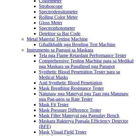
Colorimeter
Stroboscope
Spectrodensitometer
Rolling Color Meter
Gloss Meter
Spectrophotometer
Detektor sa Bar Code
Metal Material Testing Machine
Gibalikbalik nga Bending Test Machine
Instrumento sa Pagsusi sa Maskara
Tela nga Flame Retardant Performance Tester
Comprehensive Testing Machine para sa Medikal
nga Maskara ug Panalipud nga Panapot
Synthetic Blood Penetration Tester para sa
Medical Masks
Anti Synthetic Blood Penetration
Mask Breathing Resistance Tester
Natunaw nga Materyal nga Taas nga Matunaw
nga Pag-agos sa Rate Tester
Mask Fit Tester
Mask Pressure Difference Tester
Mask Filter Materyal nga Pagsulay Bench
Maskara Bakterya Pagsala Efficiency Detector
(BFE)
Mask Visual Field Tester