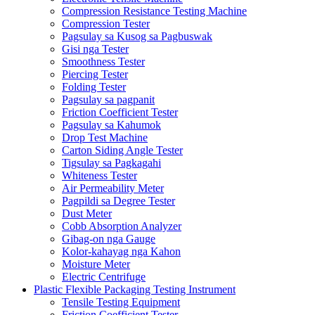
Compression Resistance Testing Machine
Compression Tester
Pagsulay sa Kusog sa Pagbuswak
Gisi nga Tester
Smoothness Tester
Piercing Tester
Folding Tester
Pagsulay sa pagpanit
Friction Coefficient Tester
Pagsulay sa Kahumok
Drop Test Machine
Carton Siding Angle Tester
Tigsulay sa Pagkagahi
Whiteness Tester
Air Permeability Meter
Pagpildi sa Degree Tester
Dust Meter
Cobb Absorption Analyzer
Gibag-on nga Gauge
Kolor-kahayag nga Kahon
Moisture Meter
Electric Centrifuge
Plastic Flexible Packaging Testing Instrument
Tensile Testing Equipment
Friction Coefficient Tester