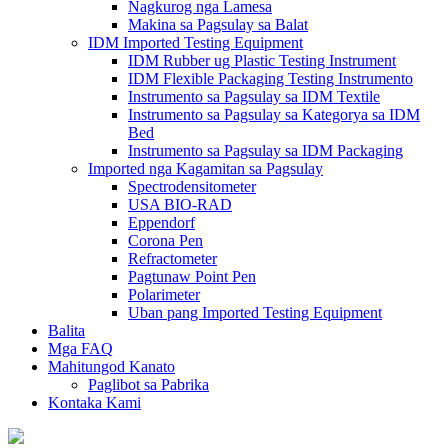
Nagkurog nga Lamesa
Makina sa Pagsulay sa Balat
IDM Imported Testing Equipment
IDM Rubber ug Plastic Testing Instrument
IDM Flexible Packaging Testing Instrumento
Instrumento sa Pagsulay sa IDM Textile
Instrumento sa Pagsulay sa Kategorya sa IDM
Bed
Instrumento sa Pagsulay sa IDM Packaging
Imported nga Kagamitan sa Pagsulay
Spectrodensitometer
USA BIO-RAD
Eppendorf
Corona Pen
Refractometer
Pagtunaw Point Pen
Polarimeter
Uban pang Imported Testing Equipment
Balita
Mga FAQ
Mahitungod Kanato
Paglibot sa Pabrika
Kontaka Kami