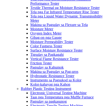
Performance Tester
Textile Thermal ug Moisture Resistance Tester
Tela nga Far Infrared Temperature Rise Tester
Tela nga Liquid Water Dynamic Transmissibility
Meter
Makina sa Pagsulay sa Flexure sa Tela
Moisture Meter
Oxygen Index Meter
Gibag-on nga Gauge
Moisture Permeability Tester
Color Fastness Tester
Surface Moisture Resistance Tester
Tigsulay sa Pagkagahi
Vertical Flame Resistance Tester
Friction Tester
Pagsulay sa Kahumok
Makina sa Pagsulay sa Pag-uros
Hydrostatic Resistance Tester
Instrumento sa Pagsukod sa Kolor
Kolor-kahayag nga Kahon
Rubber Plastic Testing Instrument
Electronic Universal Testing Machine
Taas nga Temperatura nga Muffle Furnace
Pagsulay sa pagkasunog
Electronic Tensile Testing Machine