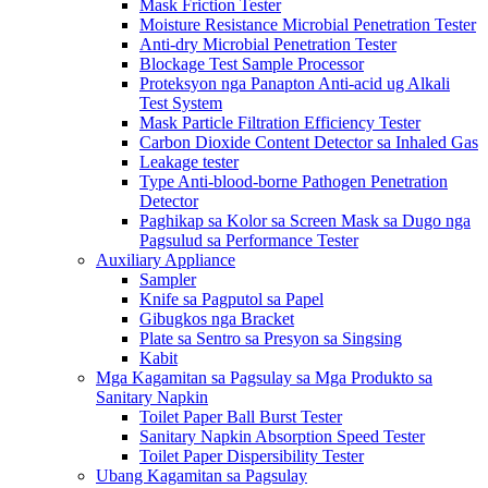
Mask Friction Tester
Moisture Resistance Microbial Penetration Tester
Anti-dry Microbial Penetration Tester
Blockage Test Sample Processor
Proteksyon nga Panapton Anti-acid ug Alkali
Test System
Mask Particle Filtration Efficiency Tester
Carbon Dioxide Content Detector sa Inhaled Gas
Leakage tester
Type Anti-blood-borne Pathogen Penetration
Detector
Paghikap sa Kolor sa Screen Mask sa Dugo nga
Pagsulud sa Performance Tester
Auxiliary Appliance
Sampler
Knife sa Pagputol sa Papel
Gibugkos nga Bracket
Plate sa Sentro sa Presyon sa Singsing
Kabit
Mga Kagamitan sa Pagsulay sa Mga Produkto sa
Sanitary Napkin
Toilet Paper Ball Burst Tester
Sanitary Napkin Absorption Speed ​​Tester
Toilet Paper Dispersibility Tester
Ubang Kagamitan sa Pagsulay