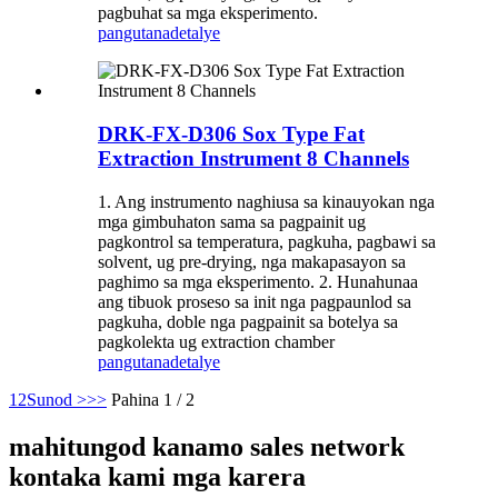
pagbuhat sa mga eksperimento.
pangutana
detalye
DRK-FX-D306 Sox Type Fat
Extraction Instrument 8 Channels
1. Ang instrumento naghiusa sa kinauyokan nga
mga gimbuhaton sama sa pagpainit ug
pagkontrol sa temperatura, pagkuha, pagbawi sa
solvent, ug pre-drying, nga makapasayon ​​sa
paghimo sa mga eksperimento. 2. Hunahunaa
ang tibuok proseso sa init nga pagpaunlod sa
pagkuha, doble nga pagpainit sa botelya sa
pagkolekta ug extraction chamber
pangutana
detalye
1
2
Sunod >
>>
Pahina 1 / 2
mahitungod kanamo sales network
kontaka kami mga karera