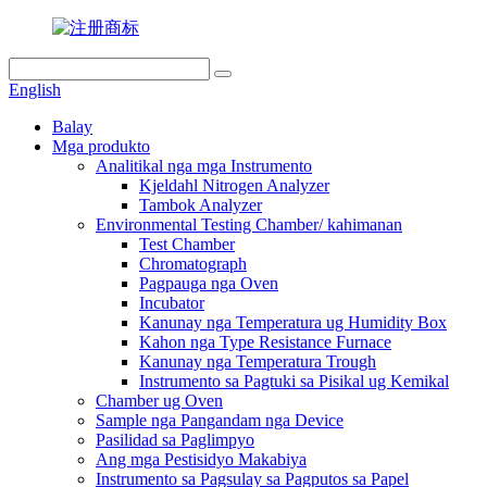
English
Balay
Mga produkto
Analitikal nga mga Instrumento
Kjeldahl Nitrogen Analyzer
Tambok Analyzer
Environmental Testing Chamber/ kahimanan
Test Chamber
Chromatograph
Pagpauga nga Oven
Incubator
Kanunay nga Temperatura ug Humidity Box
Kahon nga Type Resistance Furnace
Kanunay nga Temperatura Trough
Instrumento sa Pagtuki sa Pisikal ug Kemikal
Chamber ug Oven
Sample nga Pangandam nga Device
Pasilidad sa Paglimpyo
Ang mga Pestisidyo Makabiya
Instrumento sa Pagsulay sa Pagputos sa Papel