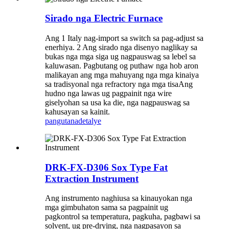
Sirado nga Electric Furnace
Ang 1 Italy nag-import sa switch sa pag-adjust sa
enerhiya. 2 Ang sirado nga disenyo naglikay sa
bukas nga mga siga ug nagpauswag sa lebel sa
kaluwasan. Pagbutang og puthaw nga hob aron
malikayan ang mga mahuyang nga mga kinaiya
sa tradisyonal nga refractory nga mga tisaAng
hudno nga lawas ug pagpainit nga wire
giselyohan sa usa ka die, nga nagpauswag sa
kahusayan sa kainit.
pangutana
detalye
DRK-FX-D306 Sox Type Fat
Extraction Instrument
Ang instrumento naghiusa sa kinauyokan nga
mga gimbuhaton sama sa pagpainit ug
pagkontrol sa temperatura, pagkuha, pagbawi sa
solvent, ug pre-drying, nga nagpasayon ​​sa