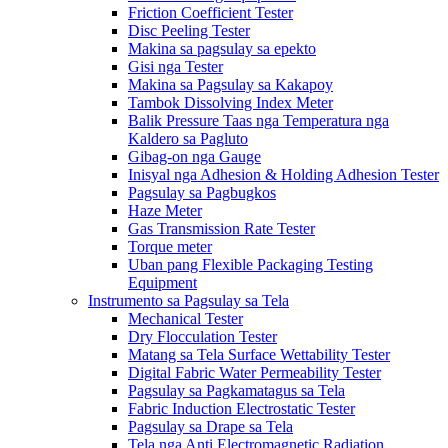
Friction Coefficient Tester
Disc Peeling Tester
Makina sa pagsulay sa epekto
Gisi nga Tester
Makina sa Pagsulay sa Kakapoy
Tambok Dissolving Index Meter
Balik Pressure Taas nga Temperatura nga
Kaldero sa Pagluto
Gibag-on nga Gauge
Inisyal nga Adhesion & Holding Adhesion Tester
Pagsulay sa Pagbugkos
Haze Meter
Gas Transmission Rate Tester
Torque meter
Uban pang Flexible Packaging Testing
Equipment
Instrumento sa Pagsulay sa Tela
Mechanical Tester
Dry Flocculation Tester
Matang sa Tela Surface Wettability Tester
Digital Fabric Water Permeability Tester
Pagsulay sa Pagkamatagus sa Tela
Fabric Induction Electrostatic Tester
Pagsulay sa Drape sa Tela
Tela nga Anti Electromagnetic Radiation