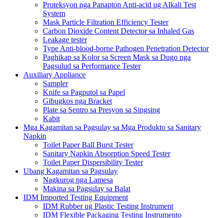
Proteksyon nga Panapton Anti-acid ug Alkali Test
System
Mask Particle Filtration Efficiency Tester
Carbon Dioxide Content Detector sa Inhaled Gas
Leakage tester
Type Anti-blood-borne Pathogen Penetration Detector
Paghikap sa Kolor sa Screen Mask sa Dugo nga
Pagsulud sa Performance Tester
Auxiliary Appliance
Sampler
Knife sa Pagputol sa Papel
Gibugkos nga Bracket
Plate sa Sentro sa Presyon sa Singsing
Kabit
Mga Kagamitan sa Pagsulay sa Mga Produkto sa Sanitary
Napkin
Toilet Paper Ball Burst Tester
Sanitary Napkin Absorption Speed ​​Tester
Toilet Paper Dispersibility Tester
Ubang Kagamitan sa Pagsulay
Nagkurog nga Lamesa
Makina sa Pagsulay sa Balat
IDM Imported Testing Equipment
IDM Rubber ug Plastic Testing Instrument
IDM Flexible Packaging Testing Instrumento