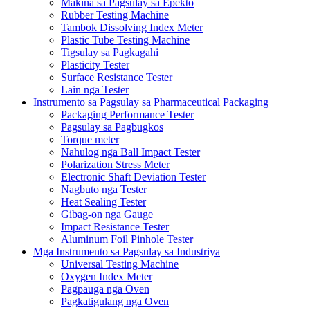
Makina sa Pagsulay sa Epekto
Rubber Testing Machine
Tambok Dissolving Index Meter
Plastic Tube Testing Machine
Tigsulay sa Pagkagahi
Plasticity Tester
Surface Resistance Tester
Lain nga Tester
Instrumento sa Pagsulay sa Pharmaceutical Packaging
Packaging Performance Tester
Pagsulay sa Pagbugkos
Torque meter
Nahulog nga Ball Impact Tester
Polarization Stress Meter
Electronic Shaft Deviation Tester
Nagbuto nga Tester
Heat Sealing Tester
Gibag-on nga Gauge
Impact Resistance Tester
Aluminum Foil Pinhole Tester
Mga Instrumento sa Pagsulay sa Industriya
Universal Testing Machine
Oxygen Index Meter
Pagpauga nga Oven
Pagkatigulang nga Oven