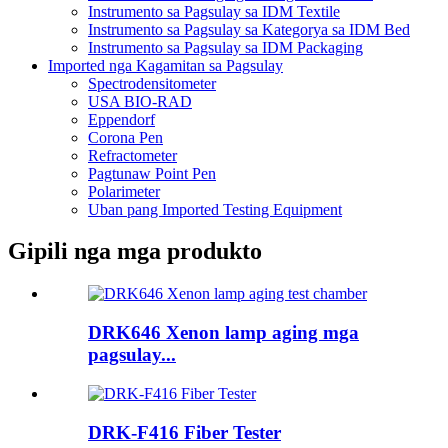
Instrumento sa Pagsulay sa IDM Textile
Instrumento sa Pagsulay sa Kategorya sa IDM Bed
Instrumento sa Pagsulay sa IDM Packaging
Imported nga Kagamitan sa Pagsulay
Spectrodensitometer
USA BIO-RAD
Eppendorf
Corona Pen
Refractometer
Pagtunaw Point Pen
Polarimeter
Uban pang Imported Testing Equipment
Gipili nga mga produkto
DRK646 Xenon lamp aging mga
pagsulay...
DRK-F416 Fiber Tester