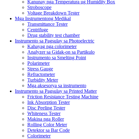
Kanunay nga Temperatura ug Humidity Box
Stroboscope
Voltage Breakdown Tester
Mga Instrumentong Medikal
Transmittance Tester
Centrifuge
Drug stability test chamber
Instrumento sa Pagsulay sa Photoelectric
Kahayag nga colorimeter
Analyzer sa Gidak-on sa Partikulo
Instrumento sa Smelting Point
Polarimeter
Stress Gauge
Refractometer
Turbidity Meter
Mga aksesorya sa instrumento
Instrumento sa Pagsulay sa Printed Matter
Friction Resistance Testing Machine
Ink Absorption Tester
Disc Peeling Tester
Whiteness Tester
Makina nga Roller
Rolling Color Meter
Detektor sa Bar Code
Colorimeter