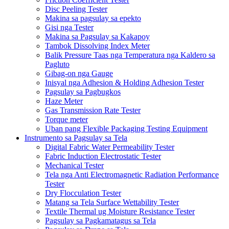
Disc Peeling Tester
Makina sa pagsulay sa epekto
Gisi nga Tester
Makina sa Pagsulay sa Kakapoy
Tambok Dissolving Index Meter
Balik Pressure Taas nga Temperatura nga Kaldero sa
Pagluto
Gibag-on nga Gauge
Inisyal nga Adhesion & Holding Adhesion Tester
Pagsulay sa Pagbugkos
Haze Meter
Gas Transmission Rate Tester
Torque meter
Uban pang Flexible Packaging Testing Equipment
Instrumento sa Pagsulay sa Tela
Digital Fabric Water Permeability Tester
Fabric Induction Electrostatic Tester
Mechanical Tester
Tela nga Anti Electromagnetic Radiation Performance
Tester
Dry Flocculation Tester
Matang sa Tela Surface Wettability Tester
Textile Thermal ug Moisture Resistance Tester
Pagsulay sa Pagkamatagus sa Tela