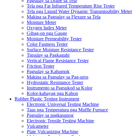
Pagsulay sa Drape sa Tela
Tela nga Far Infrared Temperature Rise Tester
Tela nga Liquid Water Dynamic Transmissibility Meter
Makina sa Pagsulay sa Flexure sa Tela
Moisture Meter
Oxygen Index Meter
Gibag-on nga Gauge
Moisture Permeability Tester
Color Fastness Tester
Surface Moisture Resistance Tester
Tigsulay sa Pagkagahi
Vertical Flame Resistance Tester
Friction Tester
Pagsulay sa Kahumok
Makina sa Pagsulay sa Pag-uros
Hydrostatic Resistance Tester
Instrumento sa Pagsukod sa Kolor
Kolor-kahayag nga Kahon
Rubber Plastic Testing Instrument
Electronic Universal Testing Machine
Taas nga Temperatura nga Muffle Furnace
Pagsulay sa pagkasunog
Electronic Tensile Testing Machine
Vulcameter
Plate Vulcanizing Machine