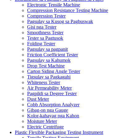
Electronic Tensile Machine
Compression Resistance Testing Machine
Compression Tester
Pagsulay sa Kusog sa Pagbuswak
Gisi nga Tester
Smoothness Tester
Tester sa Pagtusok
Folding Tester
Pagsulay sa pagpanit
Friction Coefficient Tester
Pagsulay sa Kahumok
Drop Test Machine
Carton Siding Angle Tester
Tigsulay sa Pagkagahi
Whiteness Tester
Air Permeability Meter
Pagpildi sa Degree Tester
Dust Meter
Cobb Absorption Analyzer
Gibag-on nga Gauge
Kolor-kahayag nga Kahon
Moisture Meter
Electric Centrifuge
Plastic Flexible Packaging Testing Instrument
Tensile Testing Equipment