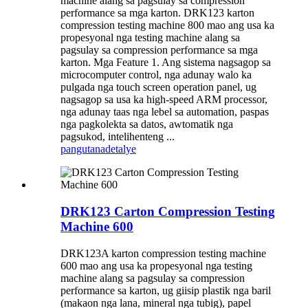
machine alang sa pagsulay sa compression
performance sa mga karton. DRK123 karton
compression testing machine 800 mao ang usa ka
propesyonal nga testing machine alang sa
pagsulay sa compression performance sa mga
karton. Mga Feature 1. Ang sistema nagsagop sa
microcomputer control, nga adunay walo ka
pulgada nga touch screen operation panel, ug
nagsagop sa usa ka high-speed ARM processor,
nga adunay taas nga lebel sa automation, paspas
nga pagkolekta sa datos, awtomatik nga
pagsukod, intelihenteng ...
pangutana
detalye
DRK123 Carton Compression Testing
Machine 600
DRK123A karton compression testing machine
600 mao ang usa ka propesyonal nga testing
machine alang sa pagsulay sa compression
performance sa karton, ug giisip plastik nga baril
(makaon nga lana, mineral nga tubig), papel