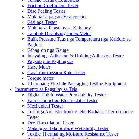
Friction Coefficient Tester
Disc Peeling Tester
Makina sa pagsulay sa epekto
Gisi nga Tester
Makina sa Pagsulay sa Kakapoy
Tambok Dissolving Index Meter
Balik Pressure Taas nga Temperatura nga Kaldero sa
Pagluto
Gibag-on nga Gauge
Inisyal nga Adhesion & Holding Adhesion Tester
Pagsulay sa Pagbugkos
Haze Meter
Gas Transmission Rate Tester
Torque meter
Uban pang Flexible Packaging Testing Equipment
Instrumento sa Pagsulay sa Tela
Digital Fabric Water Permeability Tester
Fabric Induction Electrostatic Tester
Mechanical Tester
Tela nga Anti Electromagnetic Radiation Performance
Tester
Dry Flocculation Tester
Matang sa Tela Surface Wettability Tester
Textile Thermal ug Moisture Resistance Tester