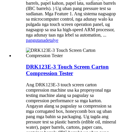
barrels, papel kahon, papel lata, sudlanan barrels
(IBC barrels). ) Ug uban pang pressure test sa
sudlanan. Mga Feature 1. Ang sistema nagsagop
sa microcomputer control, nga adunay walo ka
pulgada nga touch screen operation panel, ug
nagsagop sa usa ka high-speed ARM processor,
nga adunay taas nga lebel sa automation, ...
pangutana
detalye
DRK123E-3 Touch Screen Carton
Compression Tester
Ang DRK123E-3 touch screen carton
compression machine usa ka propesyonal nga
testing machine alang sa pagsulay sa
compression performance sa mga karton.
Angayan alang sa pagsulay sa compression sa
mga corrugated box, honeycomb box ug uban
pang mga bahin sa packaging. Ug tagda ang
pressure test sa plastic barrels (edible oil, mineral
water), paper barrels, cartons, paper cans,