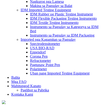
Nagkurog nga Lamesa
Makina sa Pagsulay sa Balat
IDM Imported Testing Equipment
IDM Rubber ug Plastic Testing Instrument
IDM Flexible Packaging Testing Instrumento
IDM Textile Testing Instrumento
Instrumento sa Pagsulay sa Kategorya sa IDM
Bed
Instrumento sa Pagsulay sa IDM Packaging
Imported nga Kagamitan sa Pagsulay
Spectrodensitometer
USA BIO-RAD
Eppendorf
Corona Pen
Refractometer
Pagtunaw Point Pen
Polarimeter
Uban pang Imported Testing Equipment
Balita
Mga FAQ
Mahitungod Kanato
Paglibot sa Pabrika
Kontaka Kami