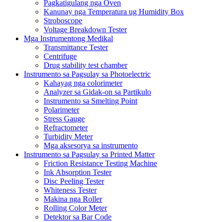
Pagkatigulang nga Oven
Kanunay nga Temperatura ug Humidity Box
Stroboscope
Voltage Breakdown Tester
Mga Instrumentong Medikal
Transmittance Tester
Centrifuge
Drug stability test chamber
Instrumento sa Pagsulay sa Photoelectric
Kahayag nga colorimeter
Analyzer sa Gidak-on sa Partikulo
Instrumento sa Smelting Point
Polarimeter
Stress Gauge
Refractometer
Turbidity Meter
Mga aksesorya sa instrumento
Instrumento sa Pagsulay sa Printed Matter
Friction Resistance Testing Machine
Ink Absorption Tester
Disc Peeling Tester
Whiteness Tester
Makina nga Roller
Rolling Color Meter
Detektor sa Bar Code