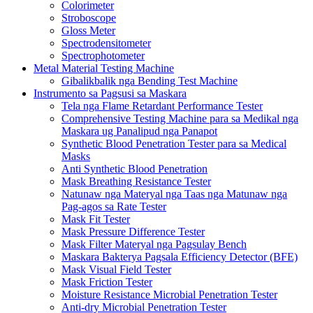
Colorimeter
Stroboscope
Gloss Meter
Spectrodensitometer
Spectrophotometer
Metal Material Testing Machine
Gibalikbalik nga Bending Test Machine
Instrumento sa Pagsusi sa Maskara
Tela nga Flame Retardant Performance Tester
Comprehensive Testing Machine para sa Medikal nga
Maskara ug Panalipud nga Panapot
Synthetic Blood Penetration Tester para sa Medical
Masks
Anti Synthetic Blood Penetration
Mask Breathing Resistance Tester
Natunaw nga Materyal nga Taas nga Matunaw nga
Pag-agos sa Rate Tester
Mask Fit Tester
Mask Pressure Difference Tester
Mask Filter Materyal nga Pagsulay Bench
Maskara Bakterya Pagsala Efficiency Detector (BFE)
Mask Visual Field Tester
Mask Friction Tester
Moisture Resistance Microbial Penetration Tester
Anti-dry Microbial Penetration Tester