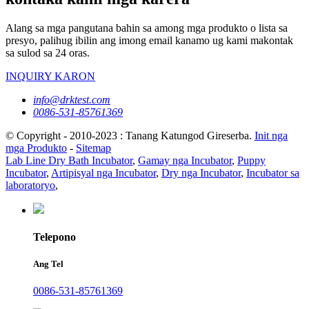
Alang sa mga pangutana bahin sa among mga produkto o lista sa
presyo, palihug ibilin ang imong email kanamo ug kami makontak
sa sulod sa 24 oras.
INQUIRY KARON
info@drktest.com
0086-531-85761369
© Copyright - 2010-2023 : Tanang Katungod Gireserba.
Init nga
mga Produkto
-
Sitemap
Lab Line Dry Bath Incubator
,
Gamay nga Incubator
,
Puppy
Incubator
,
Artipisyal nga Incubator
,
Dry nga Incubator
,
Incubator sa
laboratoryo
,
Telepono
Ang Tel
0086-531-85761369