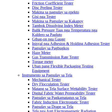
Friction Coefficient Tester
Disc Peeling Tester
Makina sa pagsulay sa epekto
Gisi nga Tester
Makina sa Pagsulay sa Kakapoy
Tambok Dissolving Index Meter
Balik Pressure Taas nga Temperatura nga
Kaldero sa Pagluto
Gibag-on nga Gauge
Inisyal nga Adhesion & Holding Adhesion Tester
Pagsulay sa Pagbugkos
Haze Meter
Gas Transmission Rate Tester
Torque meter
Uban pang Flexible Packaging Testing
Equipment
Instrumento sa Pagsulay sa Tela
Mechanical Tester
Dry Flocculation Tester
Matang sa Tela Surface Wettability Tester
Digital Fabric Water Permeability Tester
Pagsulay sa Pagkamatagus sa Tela
Fabric Induction Electrostatic Tester
Pagsulay sa Drape sa Tela
Tela nga Anti Electromagnetic Radiation