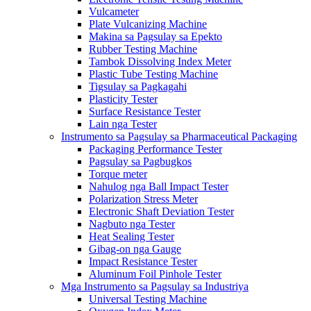
Vulcameter
Plate Vulcanizing Machine
Makina sa Pagsulay sa Epekto
Rubber Testing Machine
Tambok Dissolving Index Meter
Plastic Tube Testing Machine
Tigsulay sa Pagkagahi
Plasticity Tester
Surface Resistance Tester
Lain nga Tester
Instrumento sa Pagsulay sa Pharmaceutical Packaging
Packaging Performance Tester
Pagsulay sa Pagbugkos
Torque meter
Nahulog nga Ball Impact Tester
Polarization Stress Meter
Electronic Shaft Deviation Tester
Nagbuto nga Tester
Heat Sealing Tester
Gibag-on nga Gauge
Impact Resistance Tester
Aluminum Foil Pinhole Tester
Mga Instrumento sa Pagsulay sa Industriya
Universal Testing Machine