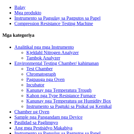
Balay
Mga produkto
Instrumento sa Pagsulay sa Pagputos sa Papel
Compression Resistance Testing Machine
Mga kategoriya
Analitikal nga mga Instrumento
Kjeldahl Nitrogen Analyzer
Tambok Analyzer
Environmental Testing Chamber/ kahimanan
Test Chamber
Chromatograph
Pagpauga nga Oven
Incubator
Kanunay nga Temperatura Trough
Kahon nga Type Resistance Furnace
Kanunay nga Temperatura ug Humidity Box
Instrumento sa Pagtuki sa Pisikal ug Kemikal
Chamber ug Oven
Sample nga Pangandam nga Device
Pasilidad sa Paglimpyo
Ang mga Pestisidyo Makabiya
Instrumento sa Pagsulay sa Pagputos sa Papel