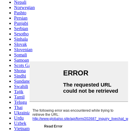
Nepali
Norwegian
Pashto
Persian
Punjabi
Serbian
Sesotho
Sinhala
Slovak
Slovenian
Somali
Samoan
Scots Gaelic
Shona
Sindhi
Sundanese
Swahili
Tajik
Tamil
Telugu
Thai
Ukrainian
Urdu
Uzbek
Vietnamese