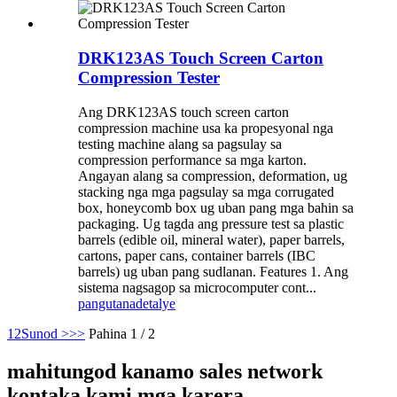
DRK123AS Touch Screen Carton
Compression Tester
Ang DRK123AS touch screen carton
compression machine usa ka propesyonal nga
testing machine alang sa pagsulay sa
compression performance sa mga karton.
Angayan alang sa compression, deformation, ug
stacking nga mga pagsulay sa mga corrugated
box, honeycomb box ug uban pang mga bahin sa
packaging. Ug tagda ang pressure test sa plastic
barrels (edible oil, mineral water), paper barrels,
cartons, paper cans, container barrels (IBC
barrels) ug uban pang sudlanan. Features 1. Ang
sistema nagsagop sa microcomputer cont...
pangutana
detalye
1
2
Sunod >
>>
Pahina 1 / 2
mahitungod kanamo sales network
kontaka kami mga karera