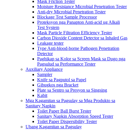
Mask Friction Tester
Moisture Resistance Microbial Penetration Tester
Anti-dry Microbial Penetration Tester
Blockage Test Sample Processor
Proteksyon nga Panapton Anti-acid ug Alkali
Test System
Mask Particle Filtration Efficiency Tester
Carbon Dioxide Content Detector sa Inhaled Gas
Leakage tester
Type Anti-blood-borne Pathogen Penetration
Detector
Paghikap sa Kolor sa Screen Mask sa Dugo nga
Pagsulud sa Performance Tester
Auxiliary Appliance
Sampler
Knife sa Pagputol sa Papel
Gibugkos nga Bracket
Plate sa Sentro sa Presyon sa Singsing
Kabit
Mga Kagamitan sa Pagsulay sa Mga Produkto sa
Sanitary Napkin
Toilet Paper Ball Burst Tester
Sanitary Napkin Absorption Speed ​​Tester
Toilet Paper Dispersibility Tester
Ubang Kagamitan sa Pagsulay