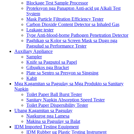
Blockage Test Sample Processor
Proteksyon nga Panapton Anti-acid ug Alkali Test
System
Mask Particle Filtration Efficiency Tester
Carbon Dioxide Content Detector sa Inhaled Gas
Leakage tester
Type Anti-blood-borne Pathogen Penetration Detector
Paghikap sa Kolor sa Screen Mask sa Dugo nga
Pagsulud sa Performance Tester
Auxiliary Appliance
Sampler
Knife sa Pagputol sa Papel
Gibugkos nga Bracket
Plate sa Sentro sa Presyon sa Singsing
Kabit
Mga Kagamitan sa Pagsulay sa Mga Produkto sa Sanitary
Napkin
Toilet Paper Ball Burst Tester
Sanitary Napkin Absorption Speed ​​Tester
Toilet Paper Dispersibility Tester
Ubang Kagamitan sa Pagsulay
Nagkurog nga Lamesa
Makina sa Pagsulay sa Balat
IDM Imported Testing Equipment
IDM Rubber ug Plastic Testing Instrument