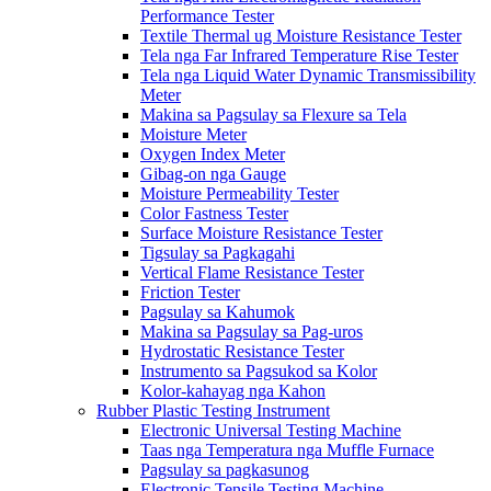
Performance Tester
Textile Thermal ug Moisture Resistance Tester
Tela nga Far Infrared Temperature Rise Tester
Tela nga Liquid Water Dynamic Transmissibility
Meter
Makina sa Pagsulay sa Flexure sa Tela
Moisture Meter
Oxygen Index Meter
Gibag-on nga Gauge
Moisture Permeability Tester
Color Fastness Tester
Surface Moisture Resistance Tester
Tigsulay sa Pagkagahi
Vertical Flame Resistance Tester
Friction Tester
Pagsulay sa Kahumok
Makina sa Pagsulay sa Pag-uros
Hydrostatic Resistance Tester
Instrumento sa Pagsukod sa Kolor
Kolor-kahayag nga Kahon
Rubber Plastic Testing Instrument
Electronic Universal Testing Machine
Taas nga Temperatura nga Muffle Furnace
Pagsulay sa pagkasunog
Electronic Tensile Testing Machine