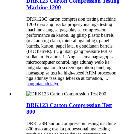
DRK123 Carton Compression Testing
Machine 1200
DRK123C karton compression testing machine
1200 mao ang usa ka propesyonal nga testing
machine alang sa pagsulay sa compression
performance sa karton, ug giisip plastic barrels
(makaon nga lana, mineral nga tubig), papel
barrels, karton, papel lata, ug sudlanan barrels
(IBC barrels). ) Ug uban pang pressure test sa
sudlanan. Features 1. Ang sistema nagsagop sa
microcomputer control, nga adunay walo ka
pulgada nga touch screen operation panel, ug
nagsagop sa usa ka high-speed ARM processor,
nga adunay taas nga lebel sa automation, ...
pangutana
detalye
DRK123 Carton Compression Test
800
DRK123B karton compression testing machine
800 mao ang usa ka propesyonal nga testing