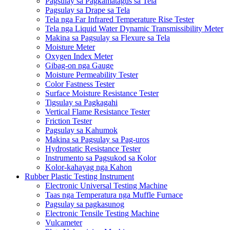
Pagsulay sa Pagkamatagus sa Tela
Pagsulay sa Drape sa Tela
Tela nga Far Infrared Temperature Rise Tester
Tela nga Liquid Water Dynamic Transmissibility Meter
Makina sa Pagsulay sa Flexure sa Tela
Moisture Meter
Oxygen Index Meter
Gibag-on nga Gauge
Moisture Permeability Tester
Color Fastness Tester
Surface Moisture Resistance Tester
Tigsulay sa Pagkagahi
Vertical Flame Resistance Tester
Friction Tester
Pagsulay sa Kahumok
Makina sa Pagsulay sa Pag-uros
Hydrostatic Resistance Tester
Instrumento sa Pagsukod sa Kolor
Kolor-kahayag nga Kahon
Rubber Plastic Testing Instrument
Electronic Universal Testing Machine
Taas nga Temperatura nga Muffle Furnace
Pagsulay sa pagkasunog
Electronic Tensile Testing Machine
Vulcameter