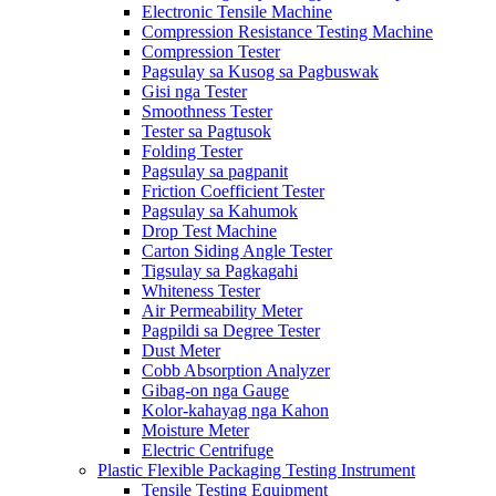
Electronic Tensile Machine
Compression Resistance Testing Machine
Compression Tester
Pagsulay sa Kusog sa Pagbuswak
Gisi nga Tester
Smoothness Tester
Tester sa Pagtusok
Folding Tester
Pagsulay sa pagpanit
Friction Coefficient Tester
Pagsulay sa Kahumok
Drop Test Machine
Carton Siding Angle Tester
Tigsulay sa Pagkagahi
Whiteness Tester
Air Permeability Meter
Pagpildi sa Degree Tester
Dust Meter
Cobb Absorption Analyzer
Gibag-on nga Gauge
Kolor-kahayag nga Kahon
Moisture Meter
Electric Centrifuge
Plastic Flexible Packaging Testing Instrument
Tensile Testing Equipment