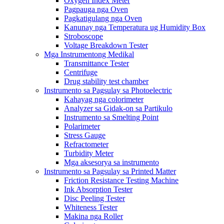
Oxygen Index Meter
Pagpauga nga Oven
Pagkatigulang nga Oven
Kanunay nga Temperatura ug Humidity Box
Stroboscope
Voltage Breakdown Tester
Mga Instrumentong Medikal
Transmittance Tester
Centrifuge
Drug stability test chamber
Instrumento sa Pagsulay sa Photoelectric
Kahayag nga colorimeter
Analyzer sa Gidak-on sa Partikulo
Instrumento sa Smelting Point
Polarimeter
Stress Gauge
Refractometer
Turbidity Meter
Mga aksesorya sa instrumento
Instrumento sa Pagsulay sa Printed Matter
Friction Resistance Testing Machine
Ink Absorption Tester
Disc Peeling Tester
Whiteness Tester
Makina nga Roller