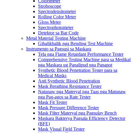
Colorimeter
Stroboscope
Spectrodensitometer
Rolling Color Meter
Gloss Meter
Spectrophotometer
Detektor sa Bar Code
Metal Material Testing Machine
Gibalikbalik nga Bending Test Machine
Instrumento sa Pagsusi sa Maskara
Tela nga Flame Retardant Performance Tester
Comprehensive Testing Machine para sa Medikal
nga Maskara ug Panalipud nga Panapot
Synthetic Blood Penetration Tester para sa
Medical Masks
Anti Synthetic Blood Penetration
Mask Breathing Resistance Tester
Natunaw nga Materyal nga Taas nga Matunaw
nga Pag-agos sa Rate Tester
Mask Fit Tester
Mask Pressure Difference Tester
Mask Filter Materyal nga Pagsulay Bench
Maskara Bakterya Pagsala Efficiency Detector
(BFE)
Mask Visual Field Tester