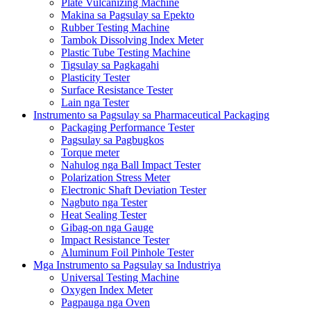
Plate Vulcanizing Machine
Makina sa Pagsulay sa Epekto
Rubber Testing Machine
Tambok Dissolving Index Meter
Plastic Tube Testing Machine
Tigsulay sa Pagkagahi
Plasticity Tester
Surface Resistance Tester
Lain nga Tester
Instrumento sa Pagsulay sa Pharmaceutical Packaging
Packaging Performance Tester
Pagsulay sa Pagbugkos
Torque meter
Nahulog nga Ball Impact Tester
Polarization Stress Meter
Electronic Shaft Deviation Tester
Nagbuto nga Tester
Heat Sealing Tester
Gibag-on nga Gauge
Impact Resistance Tester
Aluminum Foil Pinhole Tester
Mga Instrumento sa Pagsulay sa Industriya
Universal Testing Machine
Oxygen Index Meter
Pagpauga nga Oven