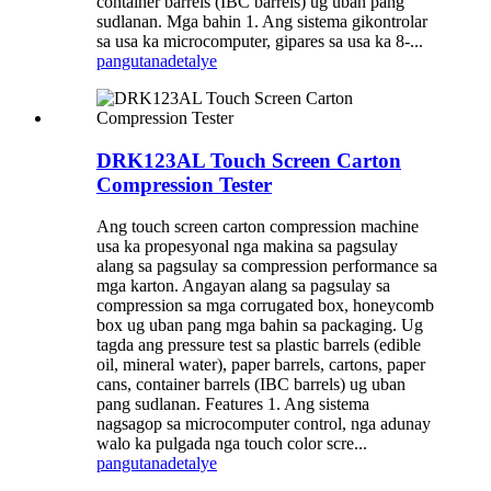
container barrels (IBC barrels) ug uban pang
sudlanan. Mga bahin 1. Ang sistema gikontrolar
sa usa ka microcomputer, gipares sa usa ka 8-...
pangutana
detalye
DRK123AL Touch Screen Carton
Compression Tester
Ang touch screen carton compression machine
usa ka propesyonal nga makina sa pagsulay
alang sa pagsulay sa compression performance sa
mga karton. Angayan alang sa pagsulay sa
compression sa mga corrugated box, honeycomb
box ug uban pang mga bahin sa packaging. Ug
tagda ang pressure test sa plastic barrels (edible
oil, mineral water), paper barrels, cartons, paper
cans, container barrels (IBC barrels) ug uban
pang sudlanan. Features 1. Ang sistema
nagsagop sa microcomputer control, nga adunay
walo ka pulgada nga touch color scre...
pangutana
detalye