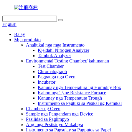
English
Balay
Mga produkto
Analitikal nga mga Instrumento
Kjeldahl Nitrogen Analyzer
Tambok Analyzer
Environmental Testing Chamber/ kahimanan
Test Chamber
Chromatograph
Pagpauga nga Oven
Incubator
Kanunay nga Temperatura ug Humidity Box
Kahon nga Type Resistance Furnace
Kanunay nga Temperatura Trough
Instrumento sa Pagtuki sa Pisikal ug Kemikal
Chamber ug Oven
Sample nga Pangandam nga Device
Pasilidad sa Paglimpyo
Ang mga Pestisidyo Makabiya
Instrumento sa Pagsulay sa Pagputos sa Papel