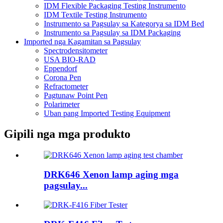
IDM Flexible Packaging Testing Instrumento
IDM Textile Testing Instrumento
Instrumento sa Pagsulay sa Kategorya sa IDM Bed
Instrumento sa Pagsulay sa IDM Packaging
Imported nga Kagamitan sa Pagsulay
Spectrodensitometer
USA BIO-RAD
Eppendorf
Corona Pen
Refractometer
Pagtunaw Point Pen
Polarimeter
Uban pang Imported Testing Equipment
Gipili nga mga produkto
DRK646 Xenon lamp aging mga
pagsulay...