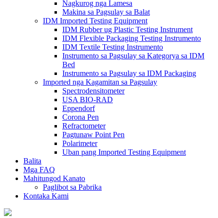
Nagkurog nga Lamesa
Makina sa Pagsulay sa Balat
IDM Imported Testing Equipment
IDM Rubber ug Plastic Testing Instrument
IDM Flexible Packaging Testing Instrumento
IDM Textile Testing Instrumento
Instrumento sa Pagsulay sa Kategorya sa IDM
Bed
Instrumento sa Pagsulay sa IDM Packaging
Imported nga Kagamitan sa Pagsulay
Spectrodensitometer
USA BIO-RAD
Eppendorf
Corona Pen
Refractometer
Pagtunaw Point Pen
Polarimeter
Uban pang Imported Testing Equipment
Balita
Mga FAQ
Mahitungod Kanato
Paglibot sa Pabrika
Kontaka Kami