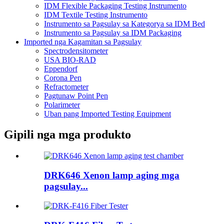
IDM Flexible Packaging Testing Instrumento
IDM Textile Testing Instrumento
Instrumento sa Pagsulay sa Kategorya sa IDM Bed
Instrumento sa Pagsulay sa IDM Packaging
Imported nga Kagamitan sa Pagsulay
Spectrodensitometer
USA BIO-RAD
Eppendorf
Corona Pen
Refractometer
Pagtunaw Point Pen
Polarimeter
Uban pang Imported Testing Equipment
Gipili nga mga produkto
DRK646 Xenon lamp aging mga
pagsulay...