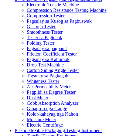
Electronic Tensile Machine
Compression Resistance Testing Machine
Compression Tester
Pagsulay sa Kusog sa Pagbuswak
Gisi nga Tester
Smoothness Tester
Tester sa Pagtusok
Folding Tester
Pagsulay sa pagpanit
Friction Coefficient Tester
Pagsulay sa Kahumok
Drop Test Machine
Carton Siding Angle Tester
Tigsulay sa Pagkagahi
Whiteness Tester
Air Permeability Meter
Pagpildi sa Degree Tester
Dust Meter
Cobb Absorption Analyzer
Gibag-on nga Gauge
Kolor-kahayag nga Kahon
Moisture Meter
Electric Centrifuge
Plastic Flexible Packaging Testing Instrument
Tensile Testing Equipment