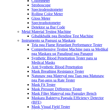
Colorimeter
Stroboscope
Spectrodensitometer
Rolling Color Meter
Gloss Meter
Spectrophotometer
Detektor sa Bar Code
Metal Material Testing Machine
Gibalikbalik nga Bending Test Machine
Instrumento sa Pagsusi sa Maskara
Tela nga Flame Retardant Performance Tester
Comprehensive Testing Machine para sa Medikal
nga Maskara ug Panalipud nga Panapot
Synthetic Blood Penetration Tester para sa
Medical Masks
Anti Synthetic Blood Penetration
Mask Breathing Resistance Tester
Natunaw nga Materyal nga Taas nga Matunaw
nga Pag-agos sa Rate Tester
Mask Fit Tester
Mask Pressure Difference Tester
Mask Filter Materyal nga Pagsulay Bench
Maskara Bakterya Pagsala Efficiency Detector
(BFE)
Mask Visual Field Tester