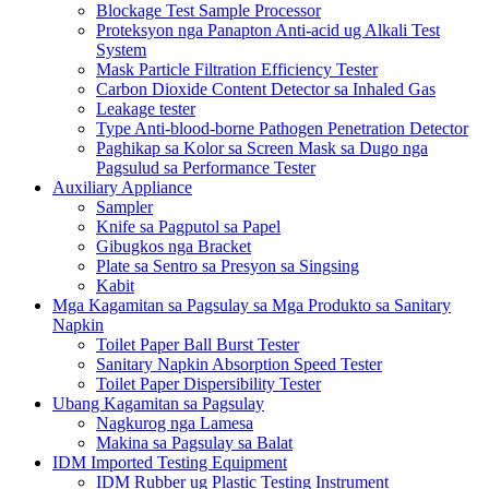
Blockage Test Sample Processor
Proteksyon nga Panapton Anti-acid ug Alkali Test
System
Mask Particle Filtration Efficiency Tester
Carbon Dioxide Content Detector sa Inhaled Gas
Leakage tester
Type Anti-blood-borne Pathogen Penetration Detector
Paghikap sa Kolor sa Screen Mask sa Dugo nga
Pagsulud sa Performance Tester
Auxiliary Appliance
Sampler
Knife sa Pagputol sa Papel
Gibugkos nga Bracket
Plate sa Sentro sa Presyon sa Singsing
Kabit
Mga Kagamitan sa Pagsulay sa Mga Produkto sa Sanitary
Napkin
Toilet Paper Ball Burst Tester
Sanitary Napkin Absorption Speed ​​Tester
Toilet Paper Dispersibility Tester
Ubang Kagamitan sa Pagsulay
Nagkurog nga Lamesa
Makina sa Pagsulay sa Balat
IDM Imported Testing Equipment
IDM Rubber ug Plastic Testing Instrument