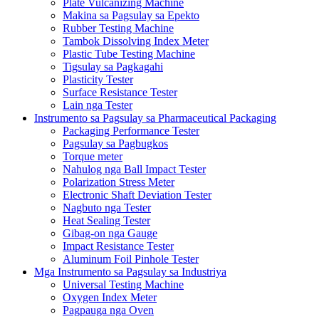
Plate Vulcanizing Machine
Makina sa Pagsulay sa Epekto
Rubber Testing Machine
Tambok Dissolving Index Meter
Plastic Tube Testing Machine
Tigsulay sa Pagkagahi
Plasticity Tester
Surface Resistance Tester
Lain nga Tester
Instrumento sa Pagsulay sa Pharmaceutical Packaging
Packaging Performance Tester
Pagsulay sa Pagbugkos
Torque meter
Nahulog nga Ball Impact Tester
Polarization Stress Meter
Electronic Shaft Deviation Tester
Nagbuto nga Tester
Heat Sealing Tester
Gibag-on nga Gauge
Impact Resistance Tester
Aluminum Foil Pinhole Tester
Mga Instrumento sa Pagsulay sa Industriya
Universal Testing Machine
Oxygen Index Meter
Pagpauga nga Oven