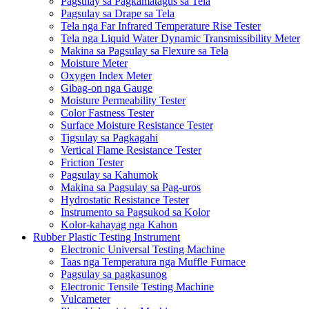
Pagsulay sa Pagkamatagus sa Tela
Pagsulay sa Drape sa Tela
Tela nga Far Infrared Temperature Rise Tester
Tela nga Liquid Water Dynamic Transmissibility Meter
Makina sa Pagsulay sa Flexure sa Tela
Moisture Meter
Oxygen Index Meter
Gibag-on nga Gauge
Moisture Permeability Tester
Color Fastness Tester
Surface Moisture Resistance Tester
Tigsulay sa Pagkagahi
Vertical Flame Resistance Tester
Friction Tester
Pagsulay sa Kahumok
Makina sa Pagsulay sa Pag-uros
Hydrostatic Resistance Tester
Instrumento sa Pagsukod sa Kolor
Kolor-kahayag nga Kahon
Rubber Plastic Testing Instrument
Electronic Universal Testing Machine
Taas nga Temperatura nga Muffle Furnace
Pagsulay sa pagkasunog
Electronic Tensile Testing Machine
Vulcameter