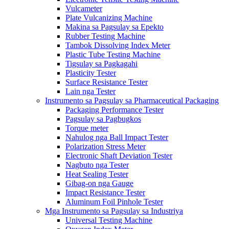
Vulcameter
Plate Vulcanizing Machine
Makina sa Pagsulay sa Epekto
Rubber Testing Machine
Tambok Dissolving Index Meter
Plastic Tube Testing Machine
Tigsulay sa Pagkagahi
Plasticity Tester
Surface Resistance Tester
Lain nga Tester
Instrumento sa Pagsulay sa Pharmaceutical Packaging
Packaging Performance Tester
Pagsulay sa Pagbugkos
Torque meter
Nahulog nga Ball Impact Tester
Polarization Stress Meter
Electronic Shaft Deviation Tester
Nagbuto nga Tester
Heat Sealing Tester
Gibag-on nga Gauge
Impact Resistance Tester
Aluminum Foil Pinhole Tester
Mga Instrumento sa Pagsulay sa Industriya
Universal Testing Machine