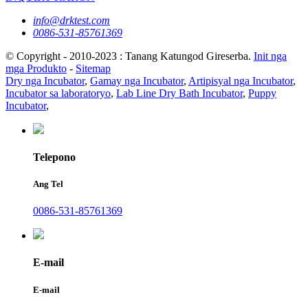
info@drktest.com
0086-531-85761369
© Copyright - 2010-2023 : Tanang Katungod Gireserba.
Init nga
mga Produkto
-
Sitemap
Dry nga Incubator
,
Gamay nga Incubator
,
Artipisyal nga Incubator
,
Incubator sa laboratoryo
,
Lab Line Dry Bath Incubator
,
Puppy
Incubator
,
Telepono
Ang Tel
0086-531-85761369
E-mail
E-mail