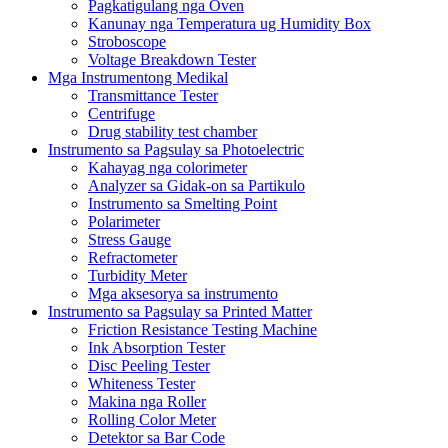
Pagkatigulang nga Oven
Kanunay nga Temperatura ug Humidity Box
Stroboscope
Voltage Breakdown Tester
Mga Instrumentong Medikal
Transmittance Tester
Centrifuge
Drug stability test chamber
Instrumento sa Pagsulay sa Photoelectric
Kahayag nga colorimeter
Analyzer sa Gidak-on sa Partikulo
Instrumento sa Smelting Point
Polarimeter
Stress Gauge
Refractometer
Turbidity Meter
Mga aksesorya sa instrumento
Instrumento sa Pagsulay sa Printed Matter
Friction Resistance Testing Machine
Ink Absorption Tester
Disc Peeling Tester
Whiteness Tester
Makina nga Roller
Rolling Color Meter
Detektor sa Bar Code