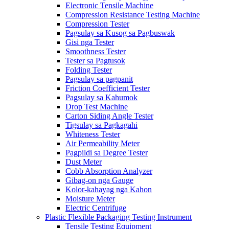
Electronic Tensile Machine
Compression Resistance Testing Machine
Compression Tester
Pagsulay sa Kusog sa Pagbuswak
Gisi nga Tester
Smoothness Tester
Tester sa Pagtusok
Folding Tester
Pagsulay sa pagpanit
Friction Coefficient Tester
Pagsulay sa Kahumok
Drop Test Machine
Carton Siding Angle Tester
Tigsulay sa Pagkagahi
Whiteness Tester
Air Permeability Meter
Pagpildi sa Degree Tester
Dust Meter
Cobb Absorption Analyzer
Gibag-on nga Gauge
Kolor-kahayag nga Kahon
Moisture Meter
Electric Centrifuge
Plastic Flexible Packaging Testing Instrument
Tensile Testing Equipment