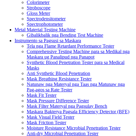
Colorimeter
Stroboscope
Gloss Meter
Spectrodensitometer
Spectrophotometer
Metal Material Testing Machine
Gibalikbalik nga Bending Test Machine
Instrumento sa Pagsusi sa Maskara
Tela nga Flame Retardant Performance Tester
Comprehensive Testing Machine para sa Medikal nga
Maskara ug Panalipud nga Panapot
Synthetic Blood Penetration Tester para sa Medical
Masks
Anti Synthetic Blood Penetration
Mask Breathing Resistance Tester
Natunaw nga Materyal nga Taas nga Matunaw nga
Pag-agos sa Rate Tester
Mask Fit Tester
Mask Pressure Difference Tester
Mask Filter Materyal nga Pagsulay Bench
Maskara Bakterya Pagsala Efficiency Detector (BFE)
Mask Visual Field Tester
Mask Friction Tester
Moisture Resistance Microbial Penetration Tester
Anti-dry Microbial Penetration Tester