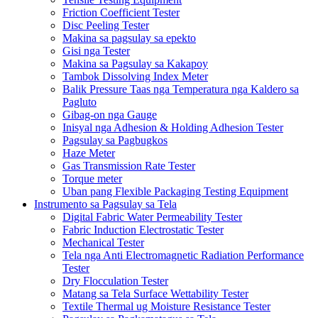
Friction Coefficient Tester
Disc Peeling Tester
Makina sa pagsulay sa epekto
Gisi nga Tester
Makina sa Pagsulay sa Kakapoy
Tambok Dissolving Index Meter
Balik Pressure Taas nga Temperatura nga Kaldero sa
Pagluto
Gibag-on nga Gauge
Inisyal nga Adhesion & Holding Adhesion Tester
Pagsulay sa Pagbugkos
Haze Meter
Gas Transmission Rate Tester
Torque meter
Uban pang Flexible Packaging Testing Equipment
Instrumento sa Pagsulay sa Tela
Digital Fabric Water Permeability Tester
Fabric Induction Electrostatic Tester
Mechanical Tester
Tela nga Anti Electromagnetic Radiation Performance
Tester
Dry Flocculation Tester
Matang sa Tela Surface Wettability Tester
Textile Thermal ug Moisture Resistance Tester