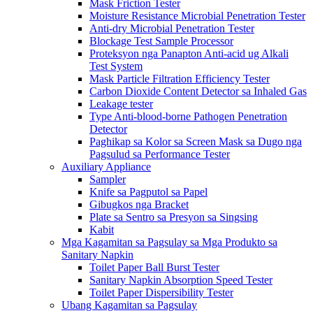
Mask Friction Tester
Moisture Resistance Microbial Penetration Tester
Anti-dry Microbial Penetration Tester
Blockage Test Sample Processor
Proteksyon nga Panapton Anti-acid ug Alkali
Test System
Mask Particle Filtration Efficiency Tester
Carbon Dioxide Content Detector sa Inhaled Gas
Leakage tester
Type Anti-blood-borne Pathogen Penetration
Detector
Paghikap sa Kolor sa Screen Mask sa Dugo nga
Pagsulud sa Performance Tester
Auxiliary Appliance
Sampler
Knife sa Pagputol sa Papel
Gibugkos nga Bracket
Plate sa Sentro sa Presyon sa Singsing
Kabit
Mga Kagamitan sa Pagsulay sa Mga Produkto sa
Sanitary Napkin
Toilet Paper Ball Burst Tester
Sanitary Napkin Absorption Speed ​​Tester
Toilet Paper Dispersibility Tester
Ubang Kagamitan sa Pagsulay