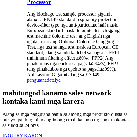
Processor
Ang blockage test sample processor gigamit
alang sa EN149 standard respiratory protection
device-filter type nga anti-particulate half mask.
European standard mask dolomite dust clogging
test machine dolomite test, ang English nga
ngalan mao ang Optional Dolomite Clogging
Test, nga usa sa mga test mask sa European CE
standard, alang sa tulo ka lebel sa pagsala, FFP1
(minimum filtering effect ≥80%), FFP2( Ang
pinakaubos nga epekto sa pagsala≥94%), FFP3
(ang pinakaubos nga epekto sa pagsala≥99%).
Aplikasyon: Gigamit alang sa EN149...
pangutana
detalye
mahitungod kanamo sales network
kontaka kami mga karera
Alang sa mga pangutana bahin sa among mga produkto o lista sa
presyo, palihug ibilin ang imong email kanamo ug kami makontak
sa sulod sa 24 oras.
INQUIRY KARON