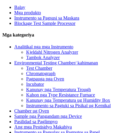
Balay
Mga produkto
Instrumento sa Pagsusi sa Maskara
Blockage Test Sample Processor
Mga kategoriya
Analitikal nga mga Instrumento
Kjeldahl Nitrogen Analyzer
Tambok Analyzer
Environmental Testing Chamber/ kahimanan
Test Chamber
Chromatograph
Pagpauga nga Oven
Incubator
Kanunay nga Temperatura Trough
Kahon nga Type Resistance Furnace
Kanunay nga Temperatura ug Humidity Box
Instrumento sa Pagtuki sa Pisikal ug Kemikal
Chamber ug Oven
Sample nga Pangandam nga Device
Pasilidad sa Paglimpyo
Ang mga Pestisidyo Makabiya
Instrumento sa Pagsulay sa Pagputos sa Papel