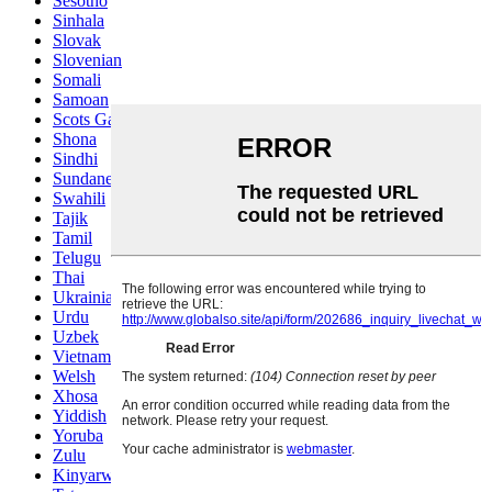
Sesotho
Sinhala
Slovak
Slovenian
Somali
Samoan
Scots Gaelic
Shona
Sindhi
Sundanese
Swahili
Tajik
Tamil
Telugu
Thai
Ukrainian
Urdu
Uzbek
Vietnamese
Welsh
Xhosa
Yiddish
Yoruba
Zulu
Kinyarwanda