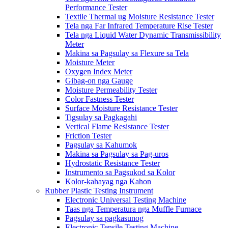
Performance Tester
Textile Thermal ug Moisture Resistance Tester
Tela nga Far Infrared Temperature Rise Tester
Tela nga Liquid Water Dynamic Transmissibility
Meter
Makina sa Pagsulay sa Flexure sa Tela
Moisture Meter
Oxygen Index Meter
Gibag-on nga Gauge
Moisture Permeability Tester
Color Fastness Tester
Surface Moisture Resistance Tester
Tigsulay sa Pagkagahi
Vertical Flame Resistance Tester
Friction Tester
Pagsulay sa Kahumok
Makina sa Pagsulay sa Pag-uros
Hydrostatic Resistance Tester
Instrumento sa Pagsukod sa Kolor
Kolor-kahayag nga Kahon
Rubber Plastic Testing Instrument
Electronic Universal Testing Machine
Taas nga Temperatura nga Muffle Furnace
Pagsulay sa pagkasunog
Electronic Tensile Testing Machine