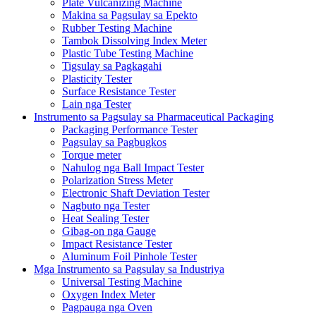
Plate Vulcanizing Machine
Makina sa Pagsulay sa Epekto
Rubber Testing Machine
Tambok Dissolving Index Meter
Plastic Tube Testing Machine
Tigsulay sa Pagkagahi
Plasticity Tester
Surface Resistance Tester
Lain nga Tester
Instrumento sa Pagsulay sa Pharmaceutical Packaging
Packaging Performance Tester
Pagsulay sa Pagbugkos
Torque meter
Nahulog nga Ball Impact Tester
Polarization Stress Meter
Electronic Shaft Deviation Tester
Nagbuto nga Tester
Heat Sealing Tester
Gibag-on nga Gauge
Impact Resistance Tester
Aluminum Foil Pinhole Tester
Mga Instrumento sa Pagsulay sa Industriya
Universal Testing Machine
Oxygen Index Meter
Pagpauga nga Oven