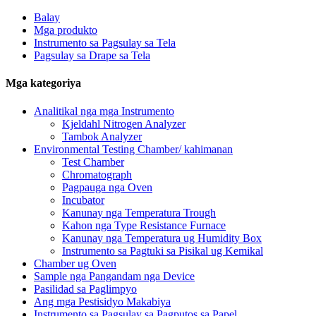
Balay
Mga produkto
Instrumento sa Pagsulay sa Tela
Pagsulay sa Drape sa Tela
Mga kategoriya
Analitikal nga mga Instrumento
Kjeldahl Nitrogen Analyzer
Tambok Analyzer
Environmental Testing Chamber/ kahimanan
Test Chamber
Chromatograph
Pagpauga nga Oven
Incubator
Kanunay nga Temperatura Trough
Kahon nga Type Resistance Furnace
Kanunay nga Temperatura ug Humidity Box
Instrumento sa Pagtuki sa Pisikal ug Kemikal
Chamber ug Oven
Sample nga Pangandam nga Device
Pasilidad sa Paglimpyo
Ang mga Pestisidyo Makabiya
Instrumento sa Pagsulay sa Pagputos sa Papel