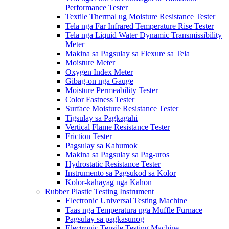
Performance Tester
Textile Thermal ug Moisture Resistance Tester
Tela nga Far Infrared Temperature Rise Tester
Tela nga Liquid Water Dynamic Transmissibility
Meter
Makina sa Pagsulay sa Flexure sa Tela
Moisture Meter
Oxygen Index Meter
Gibag-on nga Gauge
Moisture Permeability Tester
Color Fastness Tester
Surface Moisture Resistance Tester
Tigsulay sa Pagkagahi
Vertical Flame Resistance Tester
Friction Tester
Pagsulay sa Kahumok
Makina sa Pagsulay sa Pag-uros
Hydrostatic Resistance Tester
Instrumento sa Pagsukod sa Kolor
Kolor-kahayag nga Kahon
Rubber Plastic Testing Instrument
Electronic Universal Testing Machine
Taas nga Temperatura nga Muffle Furnace
Pagsulay sa pagkasunog
Electronic Tensile Testing Machine