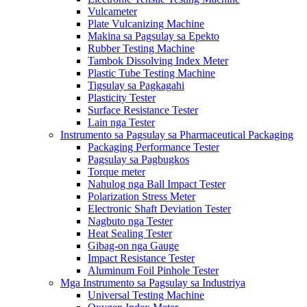
Vulcameter
Plate Vulcanizing Machine
Makina sa Pagsulay sa Epekto
Rubber Testing Machine
Tambok Dissolving Index Meter
Plastic Tube Testing Machine
Tigsulay sa Pagkagahi
Plasticity Tester
Surface Resistance Tester
Lain nga Tester
Instrumento sa Pagsulay sa Pharmaceutical Packaging
Packaging Performance Tester
Pagsulay sa Pagbugkos
Torque meter
Nahulog nga Ball Impact Tester
Polarization Stress Meter
Electronic Shaft Deviation Tester
Nagbuto nga Tester
Heat Sealing Tester
Gibag-on nga Gauge
Impact Resistance Tester
Aluminum Foil Pinhole Tester
Mga Instrumento sa Pagsulay sa Industriya
Universal Testing Machine