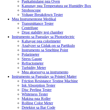
Pagkatigulang nga Oven
Kanunay nga Temperatura ug Humidity Box
Stroboscope
Voltage Breakdown Tester
Mga Instrumentong Medikal
Transmittance Tester
Centrifuge
Drug stability test chamber
Instrumento sa Pagsulay sa Photoelectric
Kahayag nga colorimeter
Analyzer sa Gidak-on sa Partikulo
Instrumento sa Smelting Point
Polarimeter
Stress Gauge
Refractometer
Turbidity Meter
Mga aksesorya sa instrumento
Instrumento sa Pagsulay sa Printed Matter
Friction Resistance Testing Machine
Ink Absorption Tester
Disc Peeling Tester
Whiteness Tester
Makina nga Roller
Rolling Color Meter
Detektor sa Bar Code