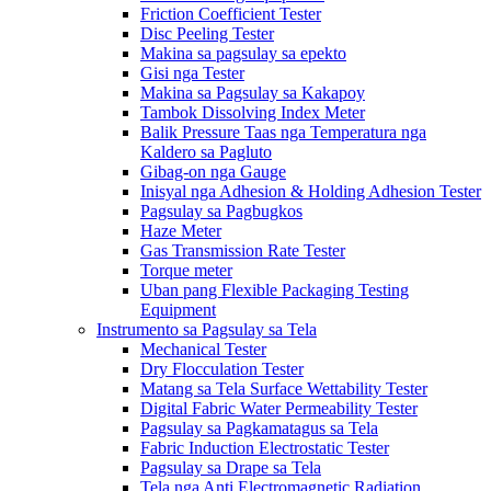
Friction Coefficient Tester
Disc Peeling Tester
Makina sa pagsulay sa epekto
Gisi nga Tester
Makina sa Pagsulay sa Kakapoy
Tambok Dissolving Index Meter
Balik Pressure Taas nga Temperatura nga
Kaldero sa Pagluto
Gibag-on nga Gauge
Inisyal nga Adhesion & Holding Adhesion Tester
Pagsulay sa Pagbugkos
Haze Meter
Gas Transmission Rate Tester
Torque meter
Uban pang Flexible Packaging Testing
Equipment
Instrumento sa Pagsulay sa Tela
Mechanical Tester
Dry Flocculation Tester
Matang sa Tela Surface Wettability Tester
Digital Fabric Water Permeability Tester
Pagsulay sa Pagkamatagus sa Tela
Fabric Induction Electrostatic Tester
Pagsulay sa Drape sa Tela
Tela nga Anti Electromagnetic Radiation