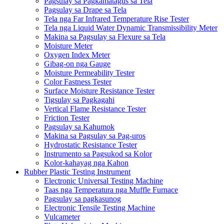
Pagsulay sa Pagkamatagus sa Tela
Pagsulay sa Drape sa Tela
Tela nga Far Infrared Temperature Rise Tester
Tela nga Liquid Water Dynamic Transmissibility Meter
Makina sa Pagsulay sa Flexure sa Tela
Moisture Meter
Oxygen Index Meter
Gibag-on nga Gauge
Moisture Permeability Tester
Color Fastness Tester
Surface Moisture Resistance Tester
Tigsulay sa Pagkagahi
Vertical Flame Resistance Tester
Friction Tester
Pagsulay sa Kahumok
Makina sa Pagsulay sa Pag-uros
Hydrostatic Resistance Tester
Instrumento sa Pagsukod sa Kolor
Kolor-kahayag nga Kahon
Rubber Plastic Testing Instrument
Electronic Universal Testing Machine
Taas nga Temperatura nga Muffle Furnace
Pagsulay sa pagkasunog
Electronic Tensile Testing Machine
Vulcameter