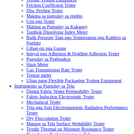
Friction Coefficient Tester
Disc Peeling Tester
Makina sa pagsulay sa epekto
Gisi nga Tester
Makina sa Pagsulay sa Kakapoy
Tambok Dissolving Index Meter
Balik Pressure Taas nga Temperatura nga Kaldero sa
Pagluto
Gibag-on nga Gauge
Inisyal nga Adhesion & Holding Adhesion Tester
Pagsulay sa Pagbugkos
Haze Meter
Gas Transmission Rate Tester
Torque meter
Uban pang Flexible Packaging Testing Equipment
Instrumento sa Pagsulay sa Tela
Digital Fabric Water Permeability Tester
Fabric Induction Electrostatic Tester
Mechanical Tester
Tela nga Anti Electromagnetic Radiation Performance
Tester
Dry Flocculation Tester
Matang sa Tela Surface Wettability Tester
Textile Thermal ug Moisture Resistance Tester