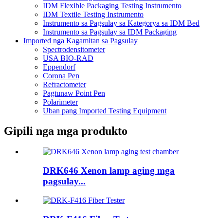
IDM Flexible Packaging Testing Instrumento
IDM Textile Testing Instrumento
Instrumento sa Pagsulay sa Kategorya sa IDM Bed
Instrumento sa Pagsulay sa IDM Packaging
Imported nga Kagamitan sa Pagsulay
Spectrodensitometer
USA BIO-RAD
Eppendorf
Corona Pen
Refractometer
Pagtunaw Point Pen
Polarimeter
Uban pang Imported Testing Equipment
Gipili nga mga produkto
DRK646 Xenon lamp aging mga
pagsulay...