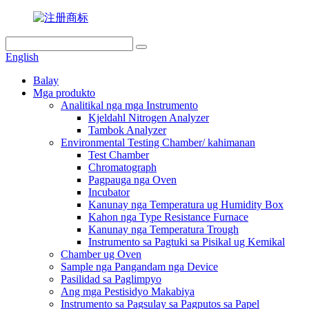
English
Balay
Mga produkto
Analitikal nga mga Instrumento
Kjeldahl Nitrogen Analyzer
Tambok Analyzer
Environmental Testing Chamber/ kahimanan
Test Chamber
Chromatograph
Pagpauga nga Oven
Incubator
Kanunay nga Temperatura ug Humidity Box
Kahon nga Type Resistance Furnace
Kanunay nga Temperatura Trough
Instrumento sa Pagtuki sa Pisikal ug Kemikal
Chamber ug Oven
Sample nga Pangandam nga Device
Pasilidad sa Paglimpyo
Ang mga Pestisidyo Makabiya
Instrumento sa Pagsulay sa Pagputos sa Papel