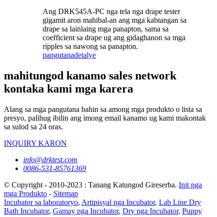
Ang DRK545A-PC nga tela nga drape tester
gigamit aron mahibal-an ang mga kabtangan sa
drape sa lainlaing mga panapton, sama sa
coefficient sa drape ug ang gidaghanon sa mga
ripples sa nawong sa panapton.
pangutana
detalye
mahitungod kanamo sales network
kontaka kami mga karera
Alang sa mga pangutana bahin sa among mga produkto o lista sa
presyo, palihug ibilin ang imong email kanamo ug kami makontak
sa sulod sa 24 oras.
INQUIRY KARON
info@drktest.com
0086-531-85761369
© Copyright - 2010-2023 : Tanang Katungod Gireserba.
Init nga
mga Produkto
-
Sitemap
Incubator sa laboratoryo
,
Artipisyal nga Incubator
,
Lab Line Dry
Bath Incubator
,
Gamay nga Incubator
,
Dry nga Incubator
,
Puppy