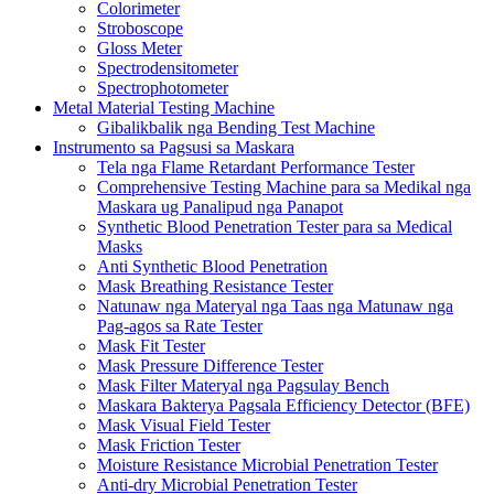
Colorimeter
Stroboscope
Gloss Meter
Spectrodensitometer
Spectrophotometer
Metal Material Testing Machine
Gibalikbalik nga Bending Test Machine
Instrumento sa Pagsusi sa Maskara
Tela nga Flame Retardant Performance Tester
Comprehensive Testing Machine para sa Medikal nga
Maskara ug Panalipud nga Panapot
Synthetic Blood Penetration Tester para sa Medical
Masks
Anti Synthetic Blood Penetration
Mask Breathing Resistance Tester
Natunaw nga Materyal nga Taas nga Matunaw nga
Pag-agos sa Rate Tester
Mask Fit Tester
Mask Pressure Difference Tester
Mask Filter Materyal nga Pagsulay Bench
Maskara Bakterya Pagsala Efficiency Detector (BFE)
Mask Visual Field Tester
Mask Friction Tester
Moisture Resistance Microbial Penetration Tester
Anti-dry Microbial Penetration Tester