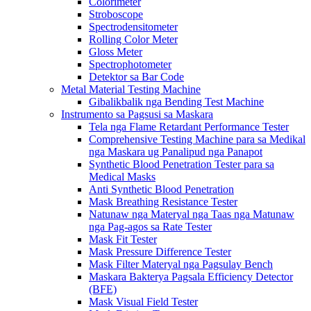
Colorimeter
Stroboscope
Spectrodensitometer
Rolling Color Meter
Gloss Meter
Spectrophotometer
Detektor sa Bar Code
Metal Material Testing Machine
Gibalikbalik nga Bending Test Machine
Instrumento sa Pagsusi sa Maskara
Tela nga Flame Retardant Performance Tester
Comprehensive Testing Machine para sa Medikal
nga Maskara ug Panalipud nga Panapot
Synthetic Blood Penetration Tester para sa
Medical Masks
Anti Synthetic Blood Penetration
Mask Breathing Resistance Tester
Natunaw nga Materyal nga Taas nga Matunaw
nga Pag-agos sa Rate Tester
Mask Fit Tester
Mask Pressure Difference Tester
Mask Filter Materyal nga Pagsulay Bench
Maskara Bakterya Pagsala Efficiency Detector
(BFE)
Mask Visual Field Tester