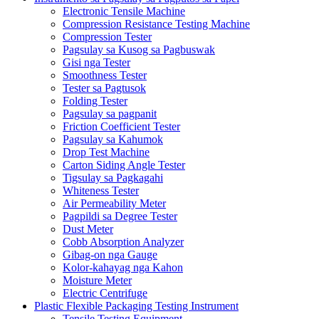
Electronic Tensile Machine
Compression Resistance Testing Machine
Compression Tester
Pagsulay sa Kusog sa Pagbuswak
Gisi nga Tester
Smoothness Tester
Tester sa Pagtusok
Folding Tester
Pagsulay sa pagpanit
Friction Coefficient Tester
Pagsulay sa Kahumok
Drop Test Machine
Carton Siding Angle Tester
Tigsulay sa Pagkagahi
Whiteness Tester
Air Permeability Meter
Pagpildi sa Degree Tester
Dust Meter
Cobb Absorption Analyzer
Gibag-on nga Gauge
Kolor-kahayag nga Kahon
Moisture Meter
Electric Centrifuge
Plastic Flexible Packaging Testing Instrument
Tensile Testing Equipment