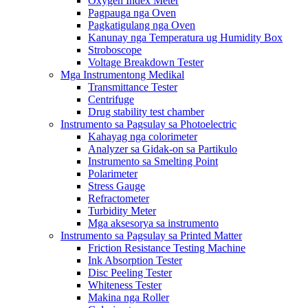
Oxygen Index Meter
Pagpauga nga Oven
Pagkatigulang nga Oven
Kanunay nga Temperatura ug Humidity Box
Stroboscope
Voltage Breakdown Tester
Mga Instrumentong Medikal
Transmittance Tester
Centrifuge
Drug stability test chamber
Instrumento sa Pagsulay sa Photoelectric
Kahayag nga colorimeter
Analyzer sa Gidak-on sa Partikulo
Instrumento sa Smelting Point
Polarimeter
Stress Gauge
Refractometer
Turbidity Meter
Mga aksesorya sa instrumento
Instrumento sa Pagsulay sa Printed Matter
Friction Resistance Testing Machine
Ink Absorption Tester
Disc Peeling Tester
Whiteness Tester
Makina nga Roller