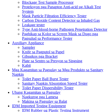
Blockage Test Sample Processor
Proteksyon nga Panapton Anti-acid ug Alkali Test
System
Mask Particle Filtration Efficiency Tester
Carbon Dioxide Content Detector sa Inhaled Gas
Leakage tester
Type Anti-blood-borne Pathogen Penetration Detector
Paghikap sa Kolor sa Screen Mask sa Dugo nga
Pagsulud sa Performance Tester
Auxiliary Appliance
Sampler
Knife sa Pagputol sa Papel
Gibugkos nga Bracket
Plate sa Sentro sa Presyon sa Singsing
Kabit
Mga Kagamitan sa Pagsulay sa Mga Produkto sa Sanitary
Napkin
Toilet Paper Ball Burst Tester
Sanitary Napkin Absorption Speed ​​Tester
Toilet Paper Dispersibility Tester
Ubang Kagamitan sa Pagsulay
Nagkurog nga Lamesa
Makina sa Pagsulay sa Balat
IDM Imported Testing Equipment
IDM Rubber ug Plastic Testing Instrument