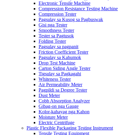
Electronic Tensile Machine
Compression Resistance Testing Machine
Compression Tester
Pagsulay sa Kusog sa Pagbuswak
Gisi nga Tester
Smoothness Tester
Tester sa Pagtusok
Folding Tester
Pagsulay sa pagpanit
Friction Coefficient Tester
Pagsulay sa Kahumok
Drop Test Machine
Carton Siding Angle Tester
Tigsulay sa Pagkagahi
Whiteness Tester
Air Permeability Meter
Pagpildi sa Degree Tester
Dust Meter
Cobb Absorption Analyzer
Gibag-on nga Gauge
Kolor-kahayag nga Kahon
Moisture Meter
Electric Centrifuge
Plastic Flexible Packaging Testing Instrument
Tensile Testing Equipment