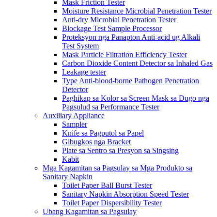
Mask Friction Tester
Moisture Resistance Microbial Penetration Tester
Anti-dry Microbial Penetration Tester
Blockage Test Sample Processor
Proteksyon nga Panapton Anti-acid ug Alkali
Test System
Mask Particle Filtration Efficiency Tester
Carbon Dioxide Content Detector sa Inhaled Gas
Leakage tester
Type Anti-blood-borne Pathogen Penetration
Detector
Paghikap sa Kolor sa Screen Mask sa Dugo nga
Pagsulud sa Performance Tester
Auxiliary Appliance
Sampler
Knife sa Pagputol sa Papel
Gibugkos nga Bracket
Plate sa Sentro sa Presyon sa Singsing
Kabit
Mga Kagamitan sa Pagsulay sa Mga Produkto sa
Sanitary Napkin
Toilet Paper Ball Burst Tester
Sanitary Napkin Absorption Speed ​​Tester
Toilet Paper Dispersibility Tester
Ubang Kagamitan sa Pagsulay