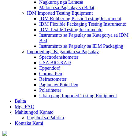
Nagkurog nga Lamesa
Makina sa Pagsulay sa Balat
IDM Imported Testing Equipment
IDM Rubber ug Plastic Testing Instrument
IDM Flexible Packaging Testing Instrumento
IDM Textile Testing Instrumento
Instrumento sa Pagsulay sa Kategorya sa IDM
Bed
Instrumento sa Pagsulay sa IDM Packaging
Imported nga Kagamitan sa Pagsulay
Spectrodensitometer
USA BIO-RAD
Eppendorf
Corona Pen
Refractometer
Pagtunaw Point Pen
Polarimeter
Uban pang Imported Testing Equipment
Balita
Mga FAQ
Mahitungod Kanato
Paglibot sa Pabrika
Kontaka Kami