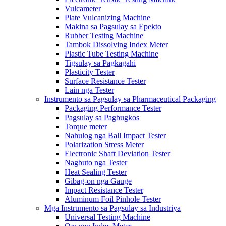
Vulcameter
Plate Vulcanizing Machine
Makina sa Pagsulay sa Epekto
Rubber Testing Machine
Tambok Dissolving Index Meter
Plastic Tube Testing Machine
Tigsulay sa Pagkagahi
Plasticity Tester
Surface Resistance Tester
Lain nga Tester
Instrumento sa Pagsulay sa Pharmaceutical Packaging
Packaging Performance Tester
Pagsulay sa Pagbugkos
Torque meter
Nahulog nga Ball Impact Tester
Polarization Stress Meter
Electronic Shaft Deviation Tester
Nagbuto nga Tester
Heat Sealing Tester
Gibag-on nga Gauge
Impact Resistance Tester
Aluminum Foil Pinhole Tester
Mga Instrumento sa Pagsulay sa Industriya
Universal Testing Machine