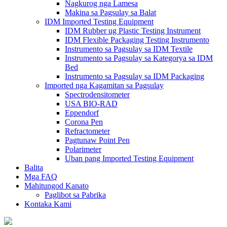
Nagkurog nga Lamesa
Makina sa Pagsulay sa Balat
IDM Imported Testing Equipment
IDM Rubber ug Plastic Testing Instrument
IDM Flexible Packaging Testing Instrumento
Instrumento sa Pagsulay sa IDM Textile
Instrumento sa Pagsulay sa Kategorya sa IDM
Bed
Instrumento sa Pagsulay sa IDM Packaging
Imported nga Kagamitan sa Pagsulay
Spectrodensitometer
USA BIO-RAD
Eppendorf
Corona Pen
Refractometer
Pagtunaw Point Pen
Polarimeter
Uban pang Imported Testing Equipment
Balita
Mga FAQ
Mahitungod Kanato
Paglibot sa Pabrika
Kontaka Kami