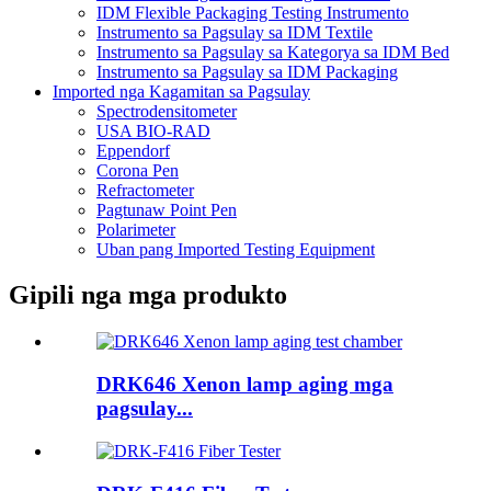
IDM Flexible Packaging Testing Instrumento
Instrumento sa Pagsulay sa IDM Textile
Instrumento sa Pagsulay sa Kategorya sa IDM Bed
Instrumento sa Pagsulay sa IDM Packaging
Imported nga Kagamitan sa Pagsulay
Spectrodensitometer
USA BIO-RAD
Eppendorf
Corona Pen
Refractometer
Pagtunaw Point Pen
Polarimeter
Uban pang Imported Testing Equipment
Gipili nga mga produkto
DRK646 Xenon lamp aging mga
pagsulay...