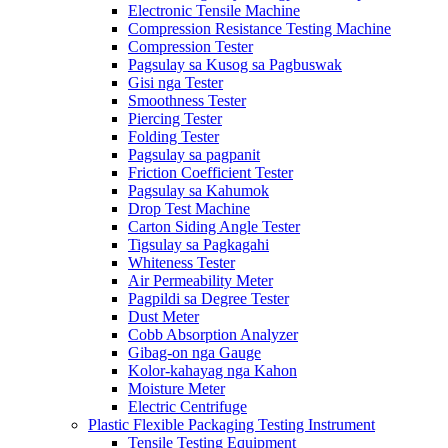
Electronic Tensile Machine
Compression Resistance Testing Machine
Compression Tester
Pagsulay sa Kusog sa Pagbuswak
Gisi nga Tester
Smoothness Tester
Piercing Tester
Folding Tester
Pagsulay sa pagpanit
Friction Coefficient Tester
Pagsulay sa Kahumok
Drop Test Machine
Carton Siding Angle Tester
Tigsulay sa Pagkagahi
Whiteness Tester
Air Permeability Meter
Pagpildi sa Degree Tester
Dust Meter
Cobb Absorption Analyzer
Gibag-on nga Gauge
Kolor-kahayag nga Kahon
Moisture Meter
Electric Centrifuge
Plastic Flexible Packaging Testing Instrument
Tensile Testing Equipment