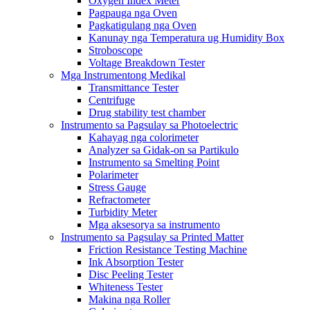
Oxygen Index Meter
Pagpauga nga Oven
Pagkatigulang nga Oven
Kanunay nga Temperatura ug Humidity Box
Stroboscope
Voltage Breakdown Tester
Mga Instrumentong Medikal
Transmittance Tester
Centrifuge
Drug stability test chamber
Instrumento sa Pagsulay sa Photoelectric
Kahayag nga colorimeter
Analyzer sa Gidak-on sa Partikulo
Instrumento sa Smelting Point
Polarimeter
Stress Gauge
Refractometer
Turbidity Meter
Mga aksesorya sa instrumento
Instrumento sa Pagsulay sa Printed Matter
Friction Resistance Testing Machine
Ink Absorption Tester
Disc Peeling Tester
Whiteness Tester
Makina nga Roller