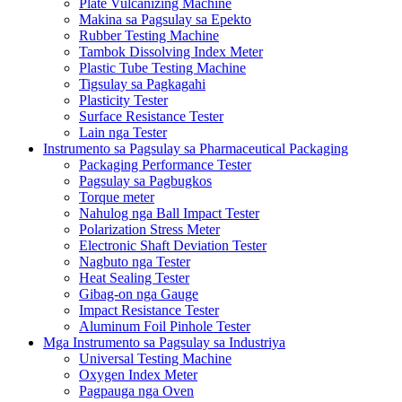
Plate Vulcanizing Machine
Makina sa Pagsulay sa Epekto
Rubber Testing Machine
Tambok Dissolving Index Meter
Plastic Tube Testing Machine
Tigsulay sa Pagkagahi
Plasticity Tester
Surface Resistance Tester
Lain nga Tester
Instrumento sa Pagsulay sa Pharmaceutical Packaging
Packaging Performance Tester
Pagsulay sa Pagbugkos
Torque meter
Nahulog nga Ball Impact Tester
Polarization Stress Meter
Electronic Shaft Deviation Tester
Nagbuto nga Tester
Heat Sealing Tester
Gibag-on nga Gauge
Impact Resistance Tester
Aluminum Foil Pinhole Tester
Mga Instrumento sa Pagsulay sa Industriya
Universal Testing Machine
Oxygen Index Meter
Pagpauga nga Oven