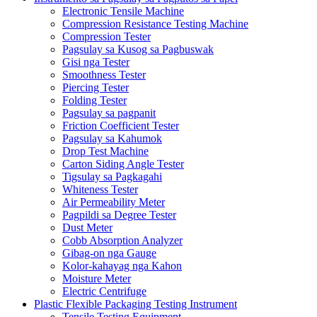
Electronic Tensile Machine
Compression Resistance Testing Machine
Compression Tester
Pagsulay sa Kusog sa Pagbuswak
Gisi nga Tester
Smoothness Tester
Piercing Tester
Folding Tester
Pagsulay sa pagpanit
Friction Coefficient Tester
Pagsulay sa Kahumok
Drop Test Machine
Carton Siding Angle Tester
Tigsulay sa Pagkagahi
Whiteness Tester
Air Permeability Meter
Pagpildi sa Degree Tester
Dust Meter
Cobb Absorption Analyzer
Gibag-on nga Gauge
Kolor-kahayag nga Kahon
Moisture Meter
Electric Centrifuge
Plastic Flexible Packaging Testing Instrument
Tensile Testing Equipment