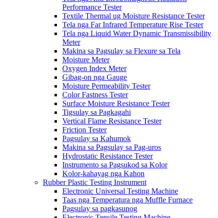
Performance Tester
Textile Thermal ug Moisture Resistance Tester
Tela nga Far Infrared Temperature Rise Tester
Tela nga Liquid Water Dynamic Transmissibility
Meter
Makina sa Pagsulay sa Flexure sa Tela
Moisture Meter
Oxygen Index Meter
Gibag-on nga Gauge
Moisture Permeability Tester
Color Fastness Tester
Surface Moisture Resistance Tester
Tigsulay sa Pagkagahi
Vertical Flame Resistance Tester
Friction Tester
Pagsulay sa Kahumok
Makina sa Pagsulay sa Pag-uros
Hydrostatic Resistance Tester
Instrumento sa Pagsukod sa Kolor
Kolor-kahayag nga Kahon
Rubber Plastic Testing Instrument
Electronic Universal Testing Machine
Taas nga Temperatura nga Muffle Furnace
Pagsulay sa pagkasunog
Electronic Tensile Testing Machine