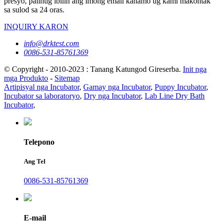
presyo, palihug ibilin ang imong email kanamo ug kami makontak
sa sulod sa 24 oras.
INQUIRY KARON
info@drktest.com
0086-531-85761369
© Copyright - 2010-2023 : Tanang Katungod Gireserba.
Init nga
mga Produkto
-
Sitemap
Artipisyal nga Incubator
,
Gamay nga Incubator
,
Puppy Incubator
,
Incubator sa laboratoryo
,
Dry nga Incubator
,
Lab Line Dry Bath
Incubator
,
Telepono
Ang Tel
0086-531-85761369
E-mail