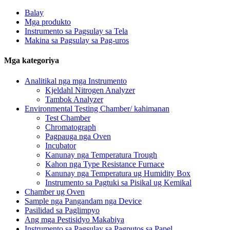
Balay
Mga produkto
Instrumento sa Pagsulay sa Tela
Makina sa Pagsulay sa Pag-uros
Mga kategoriya
Analitikal nga mga Instrumento
Kjeldahl Nitrogen Analyzer
Tambok Analyzer
Environmental Testing Chamber/ kahimanan
Test Chamber
Chromatograph
Pagpauga nga Oven
Incubator
Kanunay nga Temperatura Trough
Kahon nga Type Resistance Furnace
Kanunay nga Temperatura ug Humidity Box
Instrumento sa Pagtuki sa Pisikal ug Kemikal
Chamber ug Oven
Sample nga Pangandam nga Device
Pasilidad sa Paglimpyo
Ang mga Pestisidyo Makabiya
Instrumento sa Pagsulay sa Pagputos sa Papel