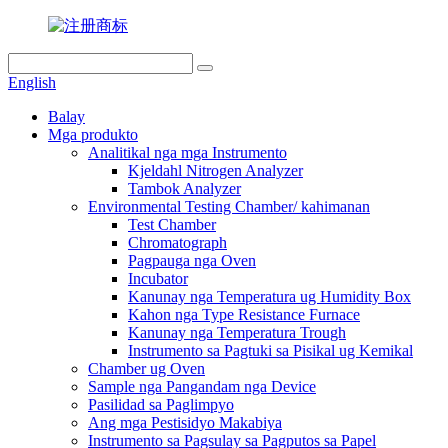
English
Balay
Mga produkto
Analitikal nga mga Instrumento
Kjeldahl Nitrogen Analyzer
Tambok Analyzer
Environmental Testing Chamber/ kahimanan
Test Chamber
Chromatograph
Pagpauga nga Oven
Incubator
Kanunay nga Temperatura ug Humidity Box
Kahon nga Type Resistance Furnace
Kanunay nga Temperatura Trough
Instrumento sa Pagtuki sa Pisikal ug Kemikal
Chamber ug Oven
Sample nga Pangandam nga Device
Pasilidad sa Paglimpyo
Ang mga Pestisidyo Makabiya
Instrumento sa Pagsulay sa Pagputos sa Papel