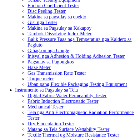
Friction Coefficient Tester
Disc Peeling Tester
Makina sa pagsulay sa epekto
Gisi nga Tester
Makina sa Pagsulay sa Kakapoy
Tambok Dissolving Index Meter
Balik Pressure Taas nga Temperatura nga Kaldero sa
Pagluto
Gibag-on nga Gauge
Inisyal nga Adhesion & Holding Adhesion Tester
Pagsulay sa Pagbugkos
Haze Meter
Gas Transmission Rate Tester
Torque meter
Uban pang Flexible Packaging Testing Equipment
Instrumento sa Pagsulay sa Tela
Digital Fabric Water Permeability Tester
Fabric Induction Electrostatic Tester
Mechanical Tester
Tela nga Anti Electromagnetic Radiation Performance
Tester
Dry Flocculation Tester
Matang sa Tela Surface Wettability Tester
Textile Thermal ug Moisture Resistance Tester