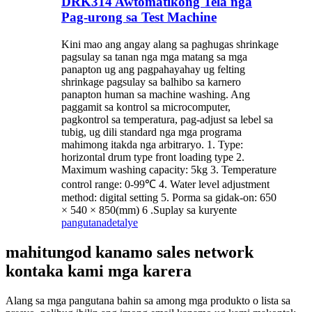
DRK314 Awtomatikong Tela nga
Pag-urong sa Test Machine
Kini mao ang angay alang sa paghugas shrinkage
pagsulay sa tanan nga mga matang sa mga
panapton ug ang pagpahayahay ug felting
shrinkage pagsulay sa balhibo sa karnero
panapton human sa machine washing. Ang
paggamit sa kontrol sa microcomputer,
pagkontrol sa temperatura, pag-adjust sa lebel sa
tubig, ug dili standard nga mga programa
mahimong itakda nga arbitraryo. 1. Type:
horizontal drum type front loading type 2.
Maximum washing capacity: 5kg 3. Temperature
control range: 0-99℃ 4. Water level adjustment
method: digital setting 5. Porma sa gidak-on: 650
× 540 × 850(mm) 6 .Suplay sa kuryente
pangutana
detalye
mahitungod kanamo sales network
kontaka kami mga karera
Alang sa mga pangutana bahin sa among mga produkto o lista sa