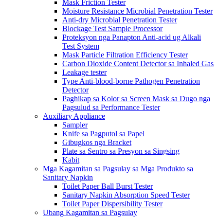
Mask Friction Tester
Moisture Resistance Microbial Penetration Tester
Anti-dry Microbial Penetration Tester
Blockage Test Sample Processor
Proteksyon nga Panapton Anti-acid ug Alkali
Test System
Mask Particle Filtration Efficiency Tester
Carbon Dioxide Content Detector sa Inhaled Gas
Leakage tester
Type Anti-blood-borne Pathogen Penetration
Detector
Paghikap sa Kolor sa Screen Mask sa Dugo nga
Pagsulud sa Performance Tester
Auxiliary Appliance
Sampler
Knife sa Pagputol sa Papel
Gibugkos nga Bracket
Plate sa Sentro sa Presyon sa Singsing
Kabit
Mga Kagamitan sa Pagsulay sa Mga Produkto sa
Sanitary Napkin
Toilet Paper Ball Burst Tester
Sanitary Napkin Absorption Speed ​​Tester
Toilet Paper Dispersibility Tester
Ubang Kagamitan sa Pagsulay