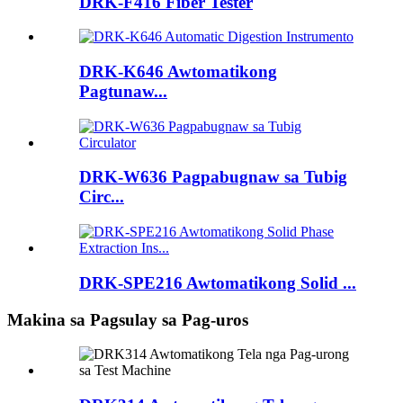
DRK-F416 Fiber Tester
DRK-K646 Awtomatikong
Pagtunaw...
DRK-W636 Pagpabugnaw sa Tubig
Circ...
DRK-SPE216 Awtomatikong Solid ...
Makina sa Pagsulay sa Pag-uros