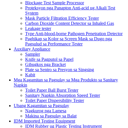
Blockage Test Sample Processor
Proteksyon nga Panapton Anti-acid ug Alkali Test
System
Mask Particle Filtration Efficiency Tester
Carbon Dioxide Content Detector sa Inhaled Gas
Leakage tester
Type Anti-blood-borne Pathogen Penetration Detector
Paghikap sa Kolor sa Screen Mask sa Dugo nga
Pagsulud sa Performance Tester
Auxiliary Appliance
Sampler
Knife sa Pagputol sa Papel
Gibugkos nga Bracket
Plate sa Sentro sa Presyon sa Singsing
Kabit
Mga Kagamitan sa Pagsulay sa Mga Produkto sa Sanitary
Napkin
Toilet Paper Ball Burst Tester
Sanitary Napkin Absorption Speed ​​Tester
Toilet Paper Dispersibility Tester
Ubang Kagamitan sa Pagsulay
Nagkurog nga Lamesa
Makina sa Pagsulay sa Balat
IDM Imported Testing Equipment
IDM Rubber ug Plastic Testing Instrument