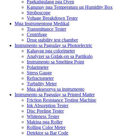
Pagkatigulang nga Oven
Kanunay nga Temperatura ug Humidity Box
Stroboscope
Voltage Breakdown Tester
Mga Instrumentong Medikal
Transmittance Tester
Centrifuge
Drug stability test chamber
Instrumento sa Pagsulay sa Photoelectric
Kahayag nga colorimeter
Analyzer sa Gidak-on sa Partikulo
Instrumento sa Smelting Point
Polarimeter
Stress Gauge
Refractometer
Turbidity Meter
Mga aksesorya sa instrumento
Instrumento sa Pagsulay sa Printed Matter
Friction Resistance Testing Machine
Ink Absorption Tester
Disc Peeling Tester
Whiteness Tester
Makina nga Roller
Rolling Color Meter
Detektor sa Bar Code