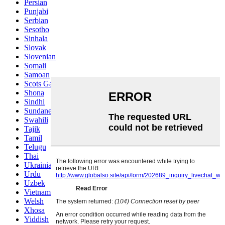
Persian
Punjabi
Serbian
Sesotho
Sinhala
Slovak
Slovenian
Somali
Samoan
Scots Gaelic
Shona
Sindhi
Sundanese
Swahili
Tajik
Tamil
Telugu
Thai
Ukrainian
Urdu
Uzbek
Vietnamese
Welsh
Xhosa
Yiddish