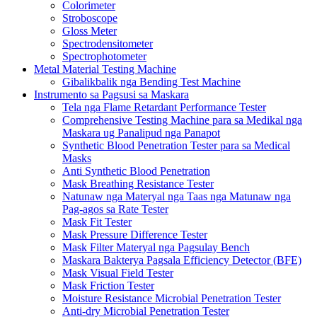
Colorimeter
Stroboscope
Gloss Meter
Spectrodensitometer
Spectrophotometer
Metal Material Testing Machine
Gibalikbalik nga Bending Test Machine
Instrumento sa Pagsusi sa Maskara
Tela nga Flame Retardant Performance Tester
Comprehensive Testing Machine para sa Medikal nga
Maskara ug Panalipud nga Panapot
Synthetic Blood Penetration Tester para sa Medical
Masks
Anti Synthetic Blood Penetration
Mask Breathing Resistance Tester
Natunaw nga Materyal nga Taas nga Matunaw nga
Pag-agos sa Rate Tester
Mask Fit Tester
Mask Pressure Difference Tester
Mask Filter Materyal nga Pagsulay Bench
Maskara Bakterya Pagsala Efficiency Detector (BFE)
Mask Visual Field Tester
Mask Friction Tester
Moisture Resistance Microbial Penetration Tester
Anti-dry Microbial Penetration Tester