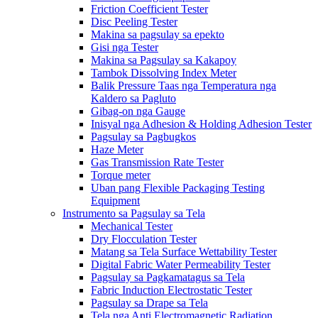
Friction Coefficient Tester
Disc Peeling Tester
Makina sa pagsulay sa epekto
Gisi nga Tester
Makina sa Pagsulay sa Kakapoy
Tambok Dissolving Index Meter
Balik Pressure Taas nga Temperatura nga
Kaldero sa Pagluto
Gibag-on nga Gauge
Inisyal nga Adhesion & Holding Adhesion Tester
Pagsulay sa Pagbugkos
Haze Meter
Gas Transmission Rate Tester
Torque meter
Uban pang Flexible Packaging Testing
Equipment
Instrumento sa Pagsulay sa Tela
Mechanical Tester
Dry Flocculation Tester
Matang sa Tela Surface Wettability Tester
Digital Fabric Water Permeability Tester
Pagsulay sa Pagkamatagus sa Tela
Fabric Induction Electrostatic Tester
Pagsulay sa Drape sa Tela
Tela nga Anti Electromagnetic Radiation