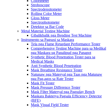
Colorimeter
Stroboscope
Spectrodensitometer
Rolling Color Meter
Gloss Meter
Spectrophotometer
Detektor sa Bar Code
Metal Material Testing Machine
Gibalikbalik nga Bending Test Machine
Instrumento sa Pagsusi sa Maskara
Tela nga Flame Retardant Performance Tester
Comprehensive Testing Machine para sa Medikal
nga Maskara ug Panalipud nga Panapot
Synthetic Blood Penetration Tester para sa
Medical Masks
Anti Synthetic Blood Penetration
Mask Breathing Resistance Tester
Natunaw nga Materyal nga Taas nga Matunaw
nga Pag-agos sa Rate Tester
Mask Fit Tester
Mask Pressure Difference Tester
Mask Filter Materyal nga Pagsulay Bench
Maskara Bakterya Pagsala Efficiency Detector
(BFE)
Mask Visual Field Tester