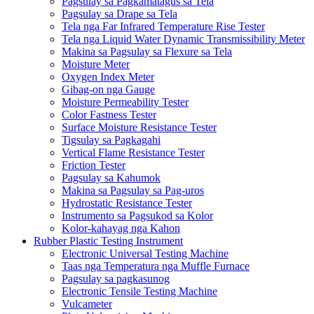
Pagsulay sa Pagkamatagus sa Tela
Pagsulay sa Drape sa Tela
Tela nga Far Infrared Temperature Rise Tester
Tela nga Liquid Water Dynamic Transmissibility Meter
Makina sa Pagsulay sa Flexure sa Tela
Moisture Meter
Oxygen Index Meter
Gibag-on nga Gauge
Moisture Permeability Tester
Color Fastness Tester
Surface Moisture Resistance Tester
Tigsulay sa Pagkagahi
Vertical Flame Resistance Tester
Friction Tester
Pagsulay sa Kahumok
Makina sa Pagsulay sa Pag-uros
Hydrostatic Resistance Tester
Instrumento sa Pagsukod sa Kolor
Kolor-kahayag nga Kahon
Rubber Plastic Testing Instrument
Electronic Universal Testing Machine
Taas nga Temperatura nga Muffle Furnace
Pagsulay sa pagkasunog
Electronic Tensile Testing Machine
Vulcameter