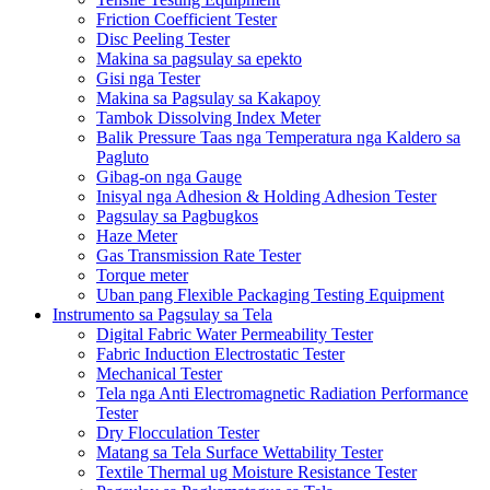
Friction Coefficient Tester
Disc Peeling Tester
Makina sa pagsulay sa epekto
Gisi nga Tester
Makina sa Pagsulay sa Kakapoy
Tambok Dissolving Index Meter
Balik Pressure Taas nga Temperatura nga Kaldero sa
Pagluto
Gibag-on nga Gauge
Inisyal nga Adhesion & Holding Adhesion Tester
Pagsulay sa Pagbugkos
Haze Meter
Gas Transmission Rate Tester
Torque meter
Uban pang Flexible Packaging Testing Equipment
Instrumento sa Pagsulay sa Tela
Digital Fabric Water Permeability Tester
Fabric Induction Electrostatic Tester
Mechanical Tester
Tela nga Anti Electromagnetic Radiation Performance
Tester
Dry Flocculation Tester
Matang sa Tela Surface Wettability Tester
Textile Thermal ug Moisture Resistance Tester