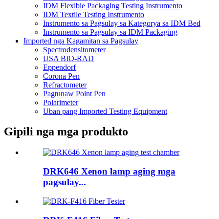
IDM Flexible Packaging Testing Instrumento
IDM Textile Testing Instrumento
Instrumento sa Pagsulay sa Kategorya sa IDM Bed
Instrumento sa Pagsulay sa IDM Packaging
Imported nga Kagamitan sa Pagsulay
Spectrodensitometer
USA BIO-RAD
Eppendorf
Corona Pen
Refractometer
Pagtunaw Point Pen
Polarimeter
Uban pang Imported Testing Equipment
Gipili nga mga produkto
DRK646 Xenon lamp aging mga
pagsulay...