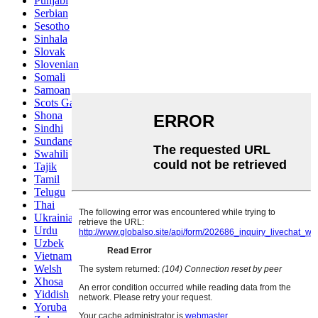
Punjabi
Serbian
Sesotho
Sinhala
Slovak
Slovenian
Somali
Samoan
Scots Gaelic
Shona
Sindhi
Sundanese
Swahili
Tajik
Tamil
Telugu
Thai
Ukrainian
Urdu
Uzbek
Vietnamese
Welsh
Xhosa
Yiddish
Yoruba