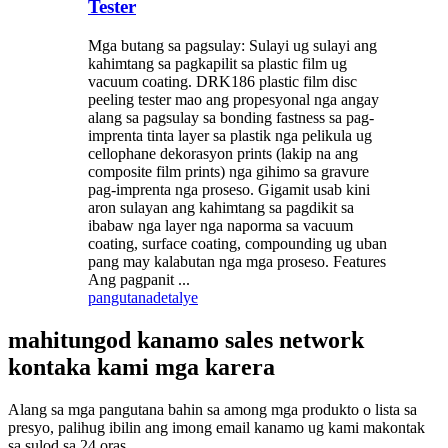
Tester
Mga butang sa pagsulay: Sulayi ug sulayi ang
kahimtang sa pagkapilit sa plastic film ug
vacuum coating. DRK186 plastic film disc
peeling tester mao ang propesyonal nga angay
alang sa pagsulay sa bonding fastness sa pag-
imprenta tinta layer sa plastik nga pelikula ug
cellophane dekorasyon prints (lakip na ang
composite film prints) nga gihimo sa gravure
pag-imprenta nga proseso. Gigamit usab kini
aron sulayan ang kahimtang sa pagdikit sa
ibabaw nga layer nga naporma sa vacuum
coating, surface coating, compounding ug uban
pang may kalabutan nga mga proseso. Features
Ang pagpanit ...
pangutana
detalye
mahitungod kanamo sales network
kontaka kami mga karera
Alang sa mga pangutana bahin sa among mga produkto o lista sa
presyo, palihug ibilin ang imong email kanamo ug kami makontak
sa sulod sa 24 oras.