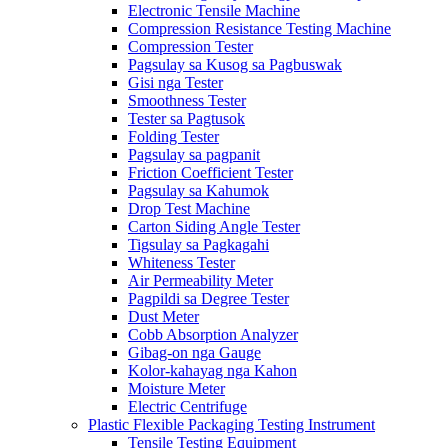
Electronic Tensile Machine
Compression Resistance Testing Machine
Compression Tester
Pagsulay sa Kusog sa Pagbuswak
Gisi nga Tester
Smoothness Tester
Tester sa Pagtusok
Folding Tester
Pagsulay sa pagpanit
Friction Coefficient Tester
Pagsulay sa Kahumok
Drop Test Machine
Carton Siding Angle Tester
Tigsulay sa Pagkagahi
Whiteness Tester
Air Permeability Meter
Pagpildi sa Degree Tester
Dust Meter
Cobb Absorption Analyzer
Gibag-on nga Gauge
Kolor-kahayag nga Kahon
Moisture Meter
Electric Centrifuge
Plastic Flexible Packaging Testing Instrument
Tensile Testing Equipment