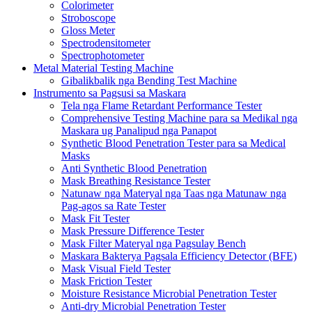
Colorimeter
Stroboscope
Gloss Meter
Spectrodensitometer
Spectrophotometer
Metal Material Testing Machine
Gibalikbalik nga Bending Test Machine
Instrumento sa Pagsusi sa Maskara
Tela nga Flame Retardant Performance Tester
Comprehensive Testing Machine para sa Medikal nga
Maskara ug Panalipud nga Panapot
Synthetic Blood Penetration Tester para sa Medical
Masks
Anti Synthetic Blood Penetration
Mask Breathing Resistance Tester
Natunaw nga Materyal nga Taas nga Matunaw nga
Pag-agos sa Rate Tester
Mask Fit Tester
Mask Pressure Difference Tester
Mask Filter Materyal nga Pagsulay Bench
Maskara Bakterya Pagsala Efficiency Detector (BFE)
Mask Visual Field Tester
Mask Friction Tester
Moisture Resistance Microbial Penetration Tester
Anti-dry Microbial Penetration Tester