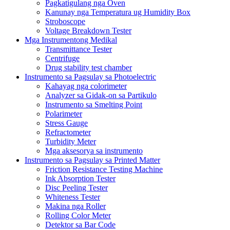
Pagkatigulang nga Oven
Kanunay nga Temperatura ug Humidity Box
Stroboscope
Voltage Breakdown Tester
Mga Instrumentong Medikal
Transmittance Tester
Centrifuge
Drug stability test chamber
Instrumento sa Pagsulay sa Photoelectric
Kahayag nga colorimeter
Analyzer sa Gidak-on sa Partikulo
Instrumento sa Smelting Point
Polarimeter
Stress Gauge
Refractometer
Turbidity Meter
Mga aksesorya sa instrumento
Instrumento sa Pagsulay sa Printed Matter
Friction Resistance Testing Machine
Ink Absorption Tester
Disc Peeling Tester
Whiteness Tester
Makina nga Roller
Rolling Color Meter
Detektor sa Bar Code