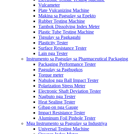
Vulcameter
Plate Vulcanizing Machine
Makina sa Pagsulay sa Epekto
Rubber Testing Machine
Tambok Dissolving Index Meter
Plastic Tube Testing Machine
Tigsulay sa Pagkagahi
Plasticity Tester
Surface Resistance Tester
Lain nga Tester
Instrumento sa Pagsulay sa Pharmaceutical Packaging
Packaging Performance Tester
Pagsulay sa Pagbugkos
Torque meter
Nahulog nga Ball Impact Tester
Polarization Stress Meter
Electronic Shaft Deviation Tester
Nagbuto nga Tester
Heat Sealing Tester
Gibag-on nga Gauge
Impact Resistance Tester
Aluminum Foil Pinhole Tester
Mga Instrumento sa Pagsulay sa Industriya
Universal Testing Machine