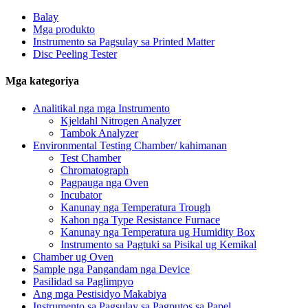
Balay
Mga produkto
Instrumento sa Pagsulay sa Printed Matter
Disc Peeling Tester
Mga kategoriya
Analitikal nga mga Instrumento
Kjeldahl Nitrogen Analyzer
Tambok Analyzer
Environmental Testing Chamber/ kahimanan
Test Chamber
Chromatograph
Pagpauga nga Oven
Incubator
Kanunay nga Temperatura Trough
Kahon nga Type Resistance Furnace
Kanunay nga Temperatura ug Humidity Box
Instrumento sa Pagtuki sa Pisikal ug Kemikal
Chamber ug Oven
Sample nga Pangandam nga Device
Pasilidad sa Paglimpyo
Ang mga Pestisidyo Makabiya
Instrumento sa Pagsulay sa Pagputos sa Papel