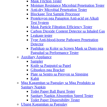
Mask Friction Tester
Moisture Resistance Microbial Penetration Tester
Anti-dry Microbial Penetration Tester
Blockage Test Sample Processor
Proteksyon nga Panapton Anti-acid ug Alkali
Test System
Mask Particle Filtration Efficiency Tester
Carbon Dioxide Content Detector sa Inhaled Gas
Leakage tester
Type Anti-blood-borne Pathogen Penetration
Detector
Paghikap sa Kolor sa Screen Mask sa Dugo nga
Pagsulud sa Performance Tester
Auxiliary Appliance
Sampler
Knife sa Pagputol sa Papel
Gibugkos nga Bracket
Plate sa Sentro sa Presyon sa Singsing
Kabit
Mga Kagamitan sa Pagsulay sa Mga Produkto sa
Sanitary Napkin
Toilet Paper Ball Burst Tester
Sanitary Napkin Absorption Speed ​​Tester
Toilet Paper Dispersibility Tester
Ubang Kagamitan sa Pagsulay