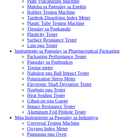
Plate Vulcanizing Machine
Makina sa Pagsulay sa Epekto
Rubber Testing Machine
Tambok Dissolving Index Meter
Plastic Tube Testing Machine
Tigsulay sa Pagkagahi
Plasticity Tester
Surface Resistance Tester
Lain nga Tester
Instrumento sa Pagsulay sa Pharmaceutical Packaging
Packaging Performance Tester
Pagsulay sa Pagbugkos
Torque meter
Nahulog nga Ball Impact Tester
Polarization Stress Meter
Electronic Shaft Deviation Tester
Nagbuto nga Tester
Heat Sealing Tester
Gibag-on nga Gauge
Impact Resistance Tester
Aluminum Foil Pinhole Tester
Mga Instrumento sa Pagsulay sa Industriya
Universal Testing Machine
Oxygen Index Meter
Pagpauga nga Oven