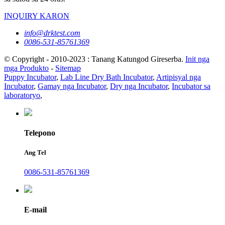
INQUIRY KARON
info@drktest.com
0086-531-85761369
© Copyright - 2010-2023 : Tanang Katungod Gireserba.
Init nga
mga Produkto
-
Sitemap
Puppy Incubator
,
Lab Line Dry Bath Incubator
,
Artipisyal nga
Incubator
,
Gamay nga Incubator
,
Dry nga Incubator
,
Incubator sa
laboratoryo
,
Telepono
Ang Tel
0086-531-85761369
E-mail