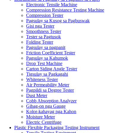
Electronic Tensile Machine
Compression Resistance Testing Machine
Compression Tester
Pagsulay sa Kusog sa Pagbuswak
Gisi nga Tester
Smoothness Tester
Tester sa Pagtusok
Folding Tester
Pagsulay sa pagpanit
Friction Coefficient Tester
Pagsulay sa Kahumok
Drop Test Machine
Carton Siding Angle Tester
Tigsulay sa Pagkagahi
Whiteness Tester
Air Permeability Meter
Pagpildi sa Degree Tester
Dust Meter
Cobb Absorption Analyzer
Gibag-on nga Gauge
Kolor-kahayag nga Kahon
Moisture Meter
Electric Centrifuge
Plastic Flexible Packaging Testing Instrument
Tensile Testing Equipment