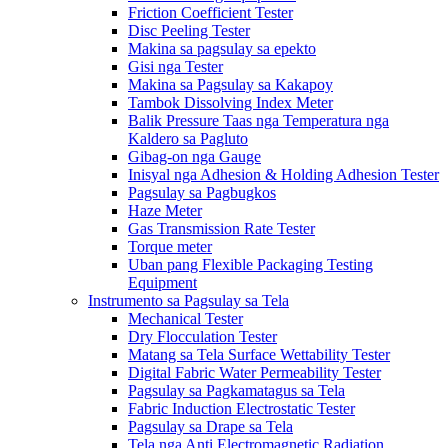
Friction Coefficient Tester
Disc Peeling Tester
Makina sa pagsulay sa epekto
Gisi nga Tester
Makina sa Pagsulay sa Kakapoy
Tambok Dissolving Index Meter
Balik Pressure Taas nga Temperatura nga
Kaldero sa Pagluto
Gibag-on nga Gauge
Inisyal nga Adhesion & Holding Adhesion Tester
Pagsulay sa Pagbugkos
Haze Meter
Gas Transmission Rate Tester
Torque meter
Uban pang Flexible Packaging Testing
Equipment
Instrumento sa Pagsulay sa Tela
Mechanical Tester
Dry Flocculation Tester
Matang sa Tela Surface Wettability Tester
Digital Fabric Water Permeability Tester
Pagsulay sa Pagkamatagus sa Tela
Fabric Induction Electrostatic Tester
Pagsulay sa Drape sa Tela
Tela nga Anti Electromagnetic Radiation