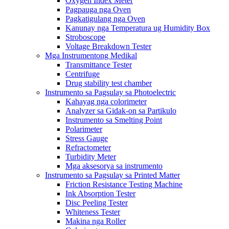
Oxygen Index Meter
Pagpauga nga Oven
Pagkatigulang nga Oven
Kanunay nga Temperatura ug Humidity Box
Stroboscope
Voltage Breakdown Tester
Mga Instrumentong Medikal
Transmittance Tester
Centrifuge
Drug stability test chamber
Instrumento sa Pagsulay sa Photoelectric
Kahayag nga colorimeter
Analyzer sa Gidak-on sa Partikulo
Instrumento sa Smelting Point
Polarimeter
Stress Gauge
Refractometer
Turbidity Meter
Mga aksesorya sa instrumento
Instrumento sa Pagsulay sa Printed Matter
Friction Resistance Testing Machine
Ink Absorption Tester
Disc Peeling Tester
Whiteness Tester
Makina nga Roller