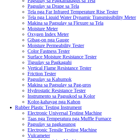
Pagsulay sa Pagkamatagus sa Tela
Pagsulay sa Drape sa Tela
Tela nga Far Infrared Temperature Rise Tester
Tela nga Liquid Water Dynamic Transmissibility Meter
Makina sa Pagsulay sa Flexure sa Tela
Moisture Meter
Oxygen Index Meter
Gibag-on nga Gauge
Moisture Permeability Tester
Color Fastness Tester
Surface Moisture Resistance Tester
Tigsulay sa Pagkagahi
Vertical Flame Resistance Tester
Friction Tester
Pagsulay sa Kahumok
Makina sa Pagsulay sa Pag-uros
Hydrostatic Resistance Tester
Instrumento sa Pagsukod sa Kolor
Kolor-kahayag nga Kahon
Rubber Plastic Testing Instrument
Electronic Universal Testing Machine
Taas nga Temperatura nga Muffle Furnace
Pagsulay sa pagkasunog
Electronic Tensile Testing Machine
Vulcameter