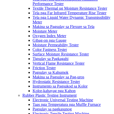
Performance Tester
Textile Thermal ug Moisture Resistance Tester
Tela nga Far Infrared Temperature Rise Tester
Tela nga Liquid Water Dynamic Transmissibility
Meter
Makina sa Pagsulay sa Flexure sa Tela
Moisture Meter
Oxygen Index Meter
Gibag-on nga Gauge
Moisture Permeability Tester
Color Fastness Tester
Surface Moisture Resistance Tester
Tigsulay sa Pagkagahi
Vertical Flame Resistance Tester
Friction Tester
Pagsulay sa Kahumok
Makina sa Pagsulay sa Pag-uros
Hydrostatic Resistance Tester
Instrumento sa Pagsukod sa Kolor
Kolor-kahayag nga Kahon
Rubber Plastic Testing Instrument
Electronic Universal Testing Machine
Taas nga Temperatura nga Muffle Furnace
Pagsulay sa pagkasunog
Electronic Tensile Testing Machine