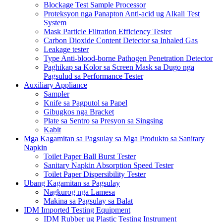
Blockage Test Sample Processor
Proteksyon nga Panapton Anti-acid ug Alkali Test
System
Mask Particle Filtration Efficiency Tester
Carbon Dioxide Content Detector sa Inhaled Gas
Leakage tester
Type Anti-blood-borne Pathogen Penetration Detector
Paghikap sa Kolor sa Screen Mask sa Dugo nga
Pagsulud sa Performance Tester
Auxiliary Appliance
Sampler
Knife sa Pagputol sa Papel
Gibugkos nga Bracket
Plate sa Sentro sa Presyon sa Singsing
Kabit
Mga Kagamitan sa Pagsulay sa Mga Produkto sa Sanitary
Napkin
Toilet Paper Ball Burst Tester
Sanitary Napkin Absorption Speed ​​Tester
Toilet Paper Dispersibility Tester
Ubang Kagamitan sa Pagsulay
Nagkurog nga Lamesa
Makina sa Pagsulay sa Balat
IDM Imported Testing Equipment
IDM Rubber ug Plastic Testing Instrument