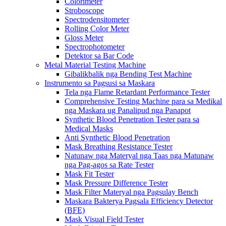
Colorimeter
Stroboscope
Spectrodensitometer
Rolling Color Meter
Gloss Meter
Spectrophotometer
Detektor sa Bar Code
Metal Material Testing Machine
Gibalikbalik nga Bending Test Machine
Instrumento sa Pagsusi sa Maskara
Tela nga Flame Retardant Performance Tester
Comprehensive Testing Machine para sa Medikal
nga Maskara ug Panalipud nga Panapot
Synthetic Blood Penetration Tester para sa
Medical Masks
Anti Synthetic Blood Penetration
Mask Breathing Resistance Tester
Natunaw nga Materyal nga Taas nga Matunaw
nga Pag-agos sa Rate Tester
Mask Fit Tester
Mask Pressure Difference Tester
Mask Filter Materyal nga Pagsulay Bench
Maskara Bakterya Pagsala Efficiency Detector
(BFE)
Mask Visual Field Tester