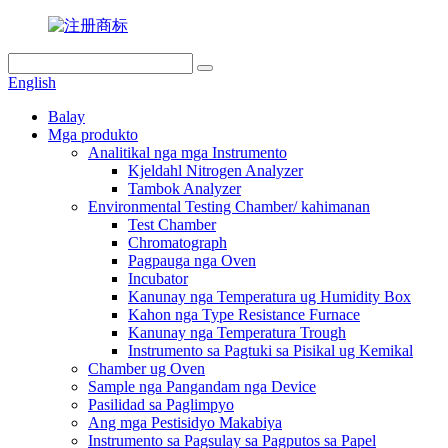
English
Balay
Mga produkto
Analitikal nga mga Instrumento
Kjeldahl Nitrogen Analyzer
Tambok Analyzer
Environmental Testing Chamber/ kahimanan
Test Chamber
Chromatograph
Pagpauga nga Oven
Incubator
Kanunay nga Temperatura ug Humidity Box
Kahon nga Type Resistance Furnace
Kanunay nga Temperatura Trough
Instrumento sa Pagtuki sa Pisikal ug Kemikal
Chamber ug Oven
Sample nga Pangandam nga Device
Pasilidad sa Paglimpyo
Ang mga Pestisidyo Makabiya
Instrumento sa Pagsulay sa Pagputos sa Papel