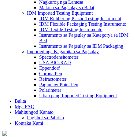
Nagkurog nga Lamesa
Makina sa Pagsulay sa Balat
IDM Imported Testing Equipment
IDM Rubber ug Plastic Testing Instrument
IDM Flexible Packaging Testing Instrumento
IDM Textile Testing Instrumento
Instrumento sa Pagsulay sa Kategorya sa IDM
Bed
Instrumento sa Pagsulay sa IDM Packaging
Imported nga Kagamitan sa Pagsulay
Spectrodensitometer
USA BIO-RAD
Eppendorf
Corona Pen
Refractometer
Pagtunaw Point Pen
Polarimeter
Uban pang Imported Testing Equipment
Balita
Mga FAQ
Mahitungod Kanato
Paglibot sa Pabrika
Kontaka Kami