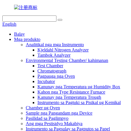
English
Balay
Mga produkto
Analitikal nga mga Instrumento
Kjeldahl Nitrogen Analyzer
Tambok Analyzer
Environmental Testing Chamber/ kahimanan
Test Chamber
Chromatograph
Pagpauga nga Oven
Incubator
Kanunay nga Temperatura ug Humidity Box
Kahon nga Type Resistance Furnace
Kanunay nga Temperatura Trough
Instrumento sa Pagtuki sa Pisikal ug Kemikal
Chamber ug Oven
Sample nga Pangandam nga Device
Pasilidad sa Paglimpyo
Ang mga Pestisidyo Makabiya
Instrumento sa Pagsulay sa Pagputos sa Papel