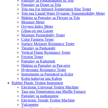
Pagsulay sa Pagkamatagus sa Tela
Pagsulay sa Drape sa Tela
Tela nga Far Infrared Temperature Rise Tester
Tela nga Liquid Water Dynamic Transmissibility Meter
Makina sa Pagsulay sa Flexure sa Tela
Moisture Meter
Oxygen Index Meter
Gibag-on nga Gauge
Moisture Permeability Tester
Color Fastness Tester
Surface Moisture Resistance Tester
Tigsulay sa Pagkagahi
Vertical Flame Resistance Tester
Friction Tester
Pagsulay sa Kahumok
Makina sa Pagsulay sa Pag-uros
Hydrostatic Resistance Tester
Instrumento sa Pagsukod sa Kolor
Kolor-kahayag nga Kahon
Rubber Plastic Testing Instrument
Electronic Universal Testing Machine
Taas nga Temperatura nga Muffle Furnace
Pagsulay sa pagkasunog
Electronic Tensile Testing Machine
Vulcameter