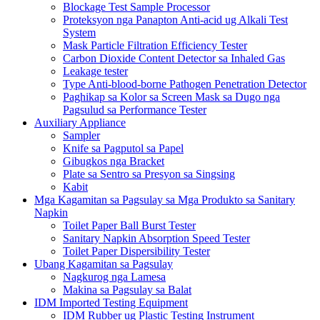
Blockage Test Sample Processor
Proteksyon nga Panapton Anti-acid ug Alkali Test
System
Mask Particle Filtration Efficiency Tester
Carbon Dioxide Content Detector sa Inhaled Gas
Leakage tester
Type Anti-blood-borne Pathogen Penetration Detector
Paghikap sa Kolor sa Screen Mask sa Dugo nga
Pagsulud sa Performance Tester
Auxiliary Appliance
Sampler
Knife sa Pagputol sa Papel
Gibugkos nga Bracket
Plate sa Sentro sa Presyon sa Singsing
Kabit
Mga Kagamitan sa Pagsulay sa Mga Produkto sa Sanitary
Napkin
Toilet Paper Ball Burst Tester
Sanitary Napkin Absorption Speed ​​Tester
Toilet Paper Dispersibility Tester
Ubang Kagamitan sa Pagsulay
Nagkurog nga Lamesa
Makina sa Pagsulay sa Balat
IDM Imported Testing Equipment
IDM Rubber ug Plastic Testing Instrument