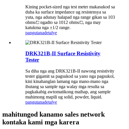
Kining pocket-sized nga test meter makasukod sa
duha ka surface impedance ug resistensya sa
yuta, nga adunay halapad nga range gikan sa 103
ohms/□ ngadto sa 1012 ohms/□, nga may
katukma nga ±1/2 range.
pangutana
detalye
DRK321B-II Surface Resistivity
Tester
Sa diha nga ang DRK321B-II nawong resistivity
tester gigamit sa pagsukod sa yano nga pagsukol,
kini kinahanglan lamang nga mano-mano nga
ibutang sa sample nga walay mga resulta sa
pagkakabig awtomatikong maihap, ang sample
mahimong mapili ug solid, powder, liquid.
pangutana
detalye
mahitungod kanamo sales network
kontaka kami mga karera