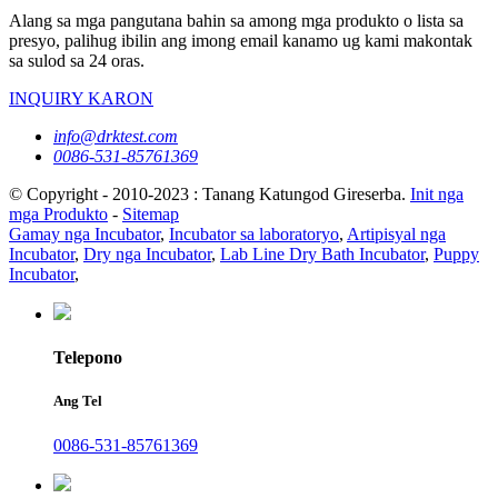
Alang sa mga pangutana bahin sa among mga produkto o lista sa
presyo, palihug ibilin ang imong email kanamo ug kami makontak
sa sulod sa 24 oras.
INQUIRY KARON
info@drktest.com
0086-531-85761369
© Copyright - 2010-2023 : Tanang Katungod Gireserba.
Init nga
mga Produkto
-
Sitemap
Gamay nga Incubator
,
Incubator sa laboratoryo
,
Artipisyal nga
Incubator
,
Dry nga Incubator
,
Lab Line Dry Bath Incubator
,
Puppy
Incubator
,
Telepono
Ang Tel
0086-531-85761369