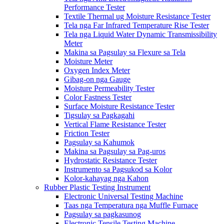
Performance Tester
Textile Thermal ug Moisture Resistance Tester
Tela nga Far Infrared Temperature Rise Tester
Tela nga Liquid Water Dynamic Transmissibility
Meter
Makina sa Pagsulay sa Flexure sa Tela
Moisture Meter
Oxygen Index Meter
Gibag-on nga Gauge
Moisture Permeability Tester
Color Fastness Tester
Surface Moisture Resistance Tester
Tigsulay sa Pagkagahi
Vertical Flame Resistance Tester
Friction Tester
Pagsulay sa Kahumok
Makina sa Pagsulay sa Pag-uros
Hydrostatic Resistance Tester
Instrumento sa Pagsukod sa Kolor
Kolor-kahayag nga Kahon
Rubber Plastic Testing Instrument
Electronic Universal Testing Machine
Taas nga Temperatura nga Muffle Furnace
Pagsulay sa pagkasunog
Electronic Tensile Testing Machine