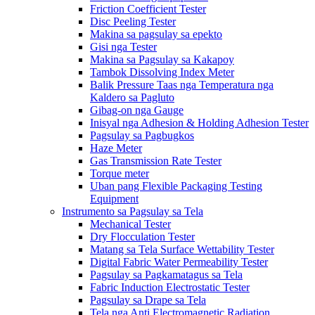
Friction Coefficient Tester
Disc Peeling Tester
Makina sa pagsulay sa epekto
Gisi nga Tester
Makina sa Pagsulay sa Kakapoy
Tambok Dissolving Index Meter
Balik Pressure Taas nga Temperatura nga
Kaldero sa Pagluto
Gibag-on nga Gauge
Inisyal nga Adhesion & Holding Adhesion Tester
Pagsulay sa Pagbugkos
Haze Meter
Gas Transmission Rate Tester
Torque meter
Uban pang Flexible Packaging Testing
Equipment
Instrumento sa Pagsulay sa Tela
Mechanical Tester
Dry Flocculation Tester
Matang sa Tela Surface Wettability Tester
Digital Fabric Water Permeability Tester
Pagsulay sa Pagkamatagus sa Tela
Fabric Induction Electrostatic Tester
Pagsulay sa Drape sa Tela
Tela nga Anti Electromagnetic Radiation