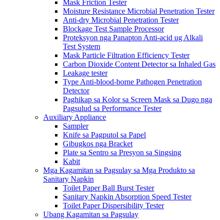
Mask Friction Tester
Moisture Resistance Microbial Penetration Tester
Anti-dry Microbial Penetration Tester
Blockage Test Sample Processor
Proteksyon nga Panapton Anti-acid ug Alkali
Test System
Mask Particle Filtration Efficiency Tester
Carbon Dioxide Content Detector sa Inhaled Gas
Leakage tester
Type Anti-blood-borne Pathogen Penetration
Detector
Paghikap sa Kolor sa Screen Mask sa Dugo nga
Pagsulud sa Performance Tester
Auxiliary Appliance
Sampler
Knife sa Pagputol sa Papel
Gibugkos nga Bracket
Plate sa Sentro sa Presyon sa Singsing
Kabit
Mga Kagamitan sa Pagsulay sa Mga Produkto sa
Sanitary Napkin
Toilet Paper Ball Burst Tester
Sanitary Napkin Absorption Speed ​​Tester
Toilet Paper Dispersibility Tester
Ubang Kagamitan sa Pagsulay