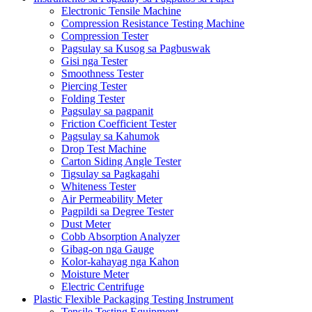
Electronic Tensile Machine
Compression Resistance Testing Machine
Compression Tester
Pagsulay sa Kusog sa Pagbuswak
Gisi nga Tester
Smoothness Tester
Piercing Tester
Folding Tester
Pagsulay sa pagpanit
Friction Coefficient Tester
Pagsulay sa Kahumok
Drop Test Machine
Carton Siding Angle Tester
Tigsulay sa Pagkagahi
Whiteness Tester
Air Permeability Meter
Pagpildi sa Degree Tester
Dust Meter
Cobb Absorption Analyzer
Gibag-on nga Gauge
Kolor-kahayag nga Kahon
Moisture Meter
Electric Centrifuge
Plastic Flexible Packaging Testing Instrument
Tensile Testing Equipment