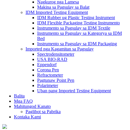
Nagkurog nga Lamesa
Makina sa Pagsulay sa Balat
IDM Imported Testing Equipment
IDM Rubber ug Plastic Testing Instrument
IDM Flexible Packaging Testing Instrumento
Instrumento sa Pagsulay sa IDM Textile
Instrumento sa Pagsulay sa Kategorya sa IDM
Bed
Instrumento sa Pagsulay sa IDM Packaging
Imported nga Kagamitan sa Pagsulay
Spectrodensitometer
USA BIO-RAD
Eppendorf
Corona Pen
Refractometer
Pagtunaw Point Pen
Polarimeter
Uban pang Imported Testing Equipment
Balita
Mga FAQ
Mahitungod Kanato
Paglibot sa Pabrika
Kontaka Kami