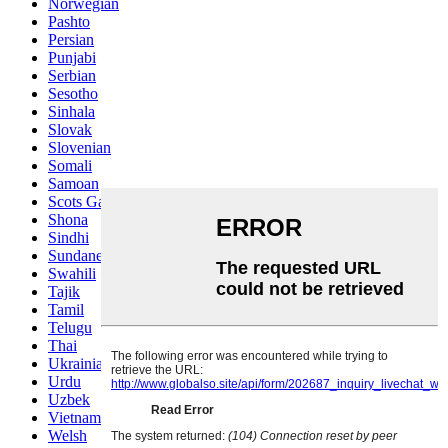
Norwegian
Pashto
Persian
Punjabi
Serbian
Sesotho
Sinhala
Slovak
Slovenian
Somali
Samoan
Scots Gaelic
Shona
Sindhi
Sundanese
Swahili
Tajik
Tamil
Telugu
Thai
Ukrainian
Urdu
Uzbek
Vietnamese
Welsh