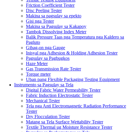
Friction Coefficient Tester
Disc Peeling Tester
Makina sa pagsulay sa epekto
Gisi nga Tester
Makina sa Pagsulay sa Kakapoy
Tambok Dissolving Index Meter
Balik Pressure Taas nga Temperatura nga Kaldero sa
Pagluto
Gibag-on nga Gauge
Inisyal nga Adhesion & Holding Adhesion Tester
Pagsulay sa Pagbugkos
Haze Meter
Gas Transmission Rate Tester
Torque meter
Uban pang Flexible Packaging Testing Equipment
Instrumento sa Pagsulay sa Tela
Digital Fabric Water Permeability Tester
Fabric Induction Electrostatic Tester
Mechanical Tester
Tela nga Anti Electromagnetic Radiation Performance
Tester
Dry Flocculation Tester
Matang sa Tela Surface Wettability Tester
Textile Thermal ug Moisture Resistance Tester