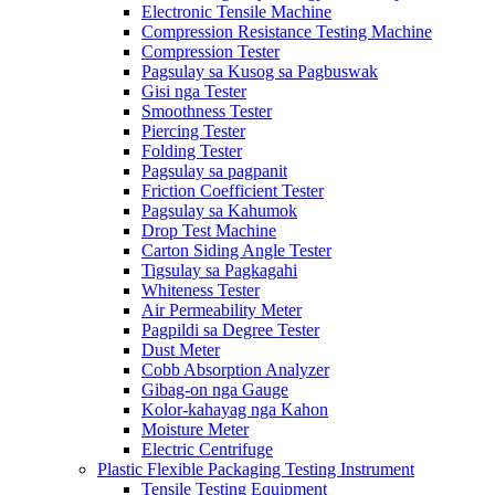
Electronic Tensile Machine
Compression Resistance Testing Machine
Compression Tester
Pagsulay sa Kusog sa Pagbuswak
Gisi nga Tester
Smoothness Tester
Piercing Tester
Folding Tester
Pagsulay sa pagpanit
Friction Coefficient Tester
Pagsulay sa Kahumok
Drop Test Machine
Carton Siding Angle Tester
Tigsulay sa Pagkagahi
Whiteness Tester
Air Permeability Meter
Pagpildi sa Degree Tester
Dust Meter
Cobb Absorption Analyzer
Gibag-on nga Gauge
Kolor-kahayag nga Kahon
Moisture Meter
Electric Centrifuge
Plastic Flexible Packaging Testing Instrument
Tensile Testing Equipment