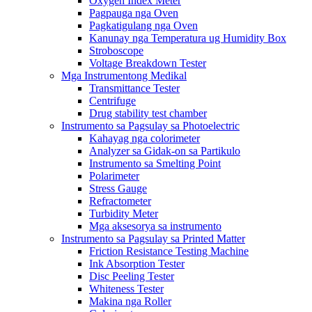
Oxygen Index Meter
Pagpauga nga Oven
Pagkatigulang nga Oven
Kanunay nga Temperatura ug Humidity Box
Stroboscope
Voltage Breakdown Tester
Mga Instrumentong Medikal
Transmittance Tester
Centrifuge
Drug stability test chamber
Instrumento sa Pagsulay sa Photoelectric
Kahayag nga colorimeter
Analyzer sa Gidak-on sa Partikulo
Instrumento sa Smelting Point
Polarimeter
Stress Gauge
Refractometer
Turbidity Meter
Mga aksesorya sa instrumento
Instrumento sa Pagsulay sa Printed Matter
Friction Resistance Testing Machine
Ink Absorption Tester
Disc Peeling Tester
Whiteness Tester
Makina nga Roller