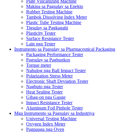
Plate Vulcanizing Machine
Makina sa Pagsulay sa Epekto
Rubber Testing Machine
Tambok Dissolving Index Meter
Plastic Tube Testing Machine
Tigsulay sa Pagkagahi
Plasticity Tester
Surface Resistance Tester
Lain nga Tester
Instrumento sa Pagsulay sa Pharmaceutical Packaging
Packaging Performance Tester
Pagsulay sa Pagbugkos
Torque meter
Nahulog nga Ball Impact Tester
Polarization Stress Meter
Electronic Shaft Deviation Tester
Nagbuto nga Tester
Heat Sealing Tester
Gibag-on nga Gauge
Impact Resistance Tester
Aluminum Foil Pinhole Tester
Mga Instrumento sa Pagsulay sa Industriya
Universal Testing Machine
Oxygen Index Meter
Pagpauga nga Oven