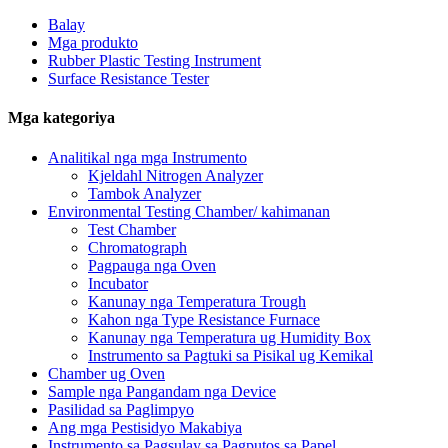
Balay
Mga produkto
Rubber Plastic Testing Instrument
Surface Resistance Tester
Mga kategoriya
Analitikal nga mga Instrumento
Kjeldahl Nitrogen Analyzer
Tambok Analyzer
Environmental Testing Chamber/ kahimanan
Test Chamber
Chromatograph
Pagpauga nga Oven
Incubator
Kanunay nga Temperatura Trough
Kahon nga Type Resistance Furnace
Kanunay nga Temperatura ug Humidity Box
Instrumento sa Pagtuki sa Pisikal ug Kemikal
Chamber ug Oven
Sample nga Pangandam nga Device
Pasilidad sa Paglimpyo
Ang mga Pestisidyo Makabiya
Instrumento sa Pagsulay sa Pagputos sa Papel