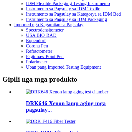
IDM Flexible Packaging Testing Instrumento
Instrumento sa Pagsulay sa IDM Textile
Instrumento sa Pagsulay sa Kategorya sa IDM Bed
Instrumento sa Pagsulay sa IDM Packaging
Imported nga Kagamitan sa Pagsulay
Spectrodensitometer
USA BIO-RAD
Eppendorf
Corona Pen
Refractometer
Pagtunaw Point Pen
Polarimeter
Uban pang Imported Testing Equipment
Gipili nga mga produkto
DRK646 Xenon lamp aging mga
pagsulay...