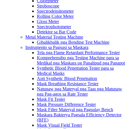
Colorimeter
Stroboscope
Spectrodensitometer
Rolling Color Meter
Gloss Meter
Spectrophotometer
Detektor sa Bar Code
Metal Material Testing Machine
Gibalikbalik nga Bending Test Machine
Instrumento sa Pagsusi sa Maskara
Tela nga Flame Retardant Performance Tester
Komprehensibo nga Testing Machine para sa
Medikal nga Maskara ug Panalipud nga Panapot
Synthetic Blood Penetration Tester para sa
Medical Masks
Anti Synthetic Blood Penetration
Mask Breathing Resistance Tester
Natunaw nga Materyal nga Taas nga Matunaw
nga Pag-agos sa Rate Tester
Mask Fit Tester
Mask Pressure Difference Tester
Mask Filter Materyal nga Pagsulay Bench
Maskara Bakterya Pagsala Efficiency Detector
(BFE)
Mask Visual Field Tester