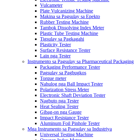
Vulcameter
Plate Vulcanizing Machine
Makina sa Pagsulay sa Epekto
Rubber Testing Machine
Tambok Dissolving Index Meter
Plastic Tube Testing Machine
Tigsulay sa Pagkagahi
Plasticity Tester
Surface Resistance Tester
Lain nga Tester
Instrumento sa Pagsulay sa Pharmaceutical Packaging
Packaging Performance Tester
Pagsulay sa Pagbugkos
Torque meter
Nahulog nga Ball Impact Tester
Polarization Stress Meter
Electronic Shaft Deviation Tester
Nagbuto nga Tester
Heat Sealing Tester
Gibag-on nga Gauge
Impact Resistance Tester
Aluminum Foil Pinhole Tester
Mga Instrumento sa Pagsulay sa Industriya
Universal Testing Machine