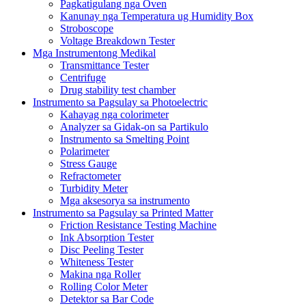
Pagkatigulang nga Oven
Kanunay nga Temperatura ug Humidity Box
Stroboscope
Voltage Breakdown Tester
Mga Instrumentong Medikal
Transmittance Tester
Centrifuge
Drug stability test chamber
Instrumento sa Pagsulay sa Photoelectric
Kahayag nga colorimeter
Analyzer sa Gidak-on sa Partikulo
Instrumento sa Smelting Point
Polarimeter
Stress Gauge
Refractometer
Turbidity Meter
Mga aksesorya sa instrumento
Instrumento sa Pagsulay sa Printed Matter
Friction Resistance Testing Machine
Ink Absorption Tester
Disc Peeling Tester
Whiteness Tester
Makina nga Roller
Rolling Color Meter
Detektor sa Bar Code