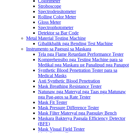
Colorimeter
Stroboscope
Spectrodensitometer
Rolling Color Meter
Gloss Meter
Spectrophotometer
Detektor sa Bar Code
Metal Material Testing Machine
Gibalikbalik nga Bending Test Machine
Instrumento sa Pagsusi sa Maskara
Tela nga Flame Retardant Performance Tester
Komprehensibo nga Testing Machine para sa
Medikal nga Maskara ug Panalipud nga Panapot
Synthetic Blood Penetration Tester para sa
Medical Masks
Anti Synthetic Blood Penetration
Mask Breathing Resistance Tester
Natunaw nga Materyal nga Taas nga Matunaw
nga Pag-agos sa Rate Tester
Mask Fit Tester
Mask Pressure Difference Tester
Mask Filter Materyal nga Pagsulay Bench
Maskara Bakterya Pagsala Efficiency Detector
(BFE)
Mask Visual Field Tester