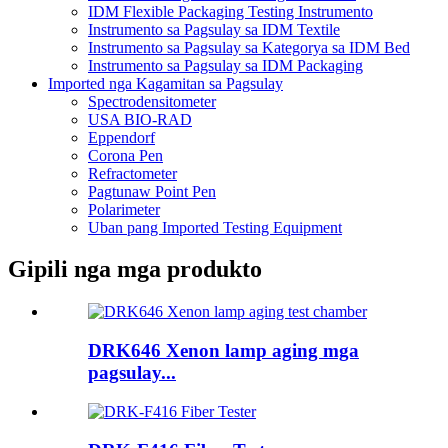
IDM Flexible Packaging Testing Instrumento
Instrumento sa Pagsulay sa IDM Textile
Instrumento sa Pagsulay sa Kategorya sa IDM Bed
Instrumento sa Pagsulay sa IDM Packaging
Imported nga Kagamitan sa Pagsulay
Spectrodensitometer
USA BIO-RAD
Eppendorf
Corona Pen
Refractometer
Pagtunaw Point Pen
Polarimeter
Uban pang Imported Testing Equipment
Gipili nga mga produkto
DRK646 Xenon lamp aging mga
pagsulay...