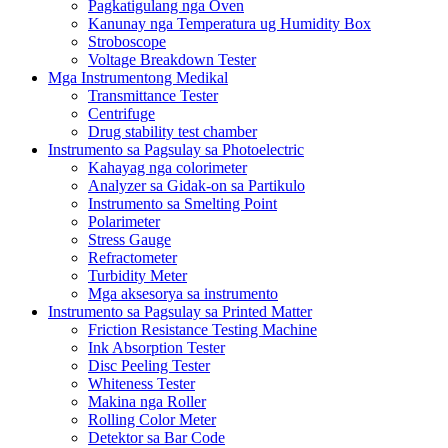
Pagkatigulang nga Oven
Kanunay nga Temperatura ug Humidity Box
Stroboscope
Voltage Breakdown Tester
Mga Instrumentong Medikal
Transmittance Tester
Centrifuge
Drug stability test chamber
Instrumento sa Pagsulay sa Photoelectric
Kahayag nga colorimeter
Analyzer sa Gidak-on sa Partikulo
Instrumento sa Smelting Point
Polarimeter
Stress Gauge
Refractometer
Turbidity Meter
Mga aksesorya sa instrumento
Instrumento sa Pagsulay sa Printed Matter
Friction Resistance Testing Machine
Ink Absorption Tester
Disc Peeling Tester
Whiteness Tester
Makina nga Roller
Rolling Color Meter
Detektor sa Bar Code