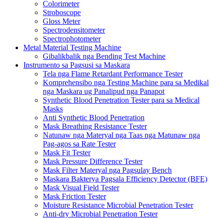
Colorimeter
Stroboscope
Gloss Meter
Spectrodensitometer
Spectrophotometer
Metal Material Testing Machine
Gibalikbalik nga Bending Test Machine
Instrumento sa Pagsusi sa Maskara
Tela nga Flame Retardant Performance Tester
Komprehensibo nga Testing Machine para sa Medikal
nga Maskara ug Panalipud nga Panapot
Synthetic Blood Penetration Tester para sa Medical
Masks
Anti Synthetic Blood Penetration
Mask Breathing Resistance Tester
Natunaw nga Materyal nga Taas nga Matunaw nga
Pag-agos sa Rate Tester
Mask Fit Tester
Mask Pressure Difference Tester
Mask Filter Materyal nga Pagsulay Bench
Maskara Bakterya Pagsala Efficiency Detector (BFE)
Mask Visual Field Tester
Mask Friction Tester
Moisture Resistance Microbial Penetration Tester
Anti-dry Microbial Penetration Tester