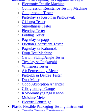
Electronic Tensile Machine
Compression Resistance Testing Machine
Compression Tester
Pagsulay sa Kusog sa Pagbuswak
Gisi nga Tester
Smoothness Tester
Piercing Tester
Folding Tester
Pagsulay sa pagpanit
Friction Coefficient Tester
Pagsulay sa Kahumok
Drop Test Machine
Carton Siding Angle Tester
Tigsulay sa Pagkagahi
Whiteness Tester
Air Permeability Meter
Pagpildi sa Degree Tester
Dust Meter
Cobb Absorption Analyzer
Gibag-on nga Gauge
Kolor-kahayag nga Kahon
Moisture Meter
Electric Centrifuge
Plastic Flexible Packaging Testing Instrument
Tensile Testing Equipment