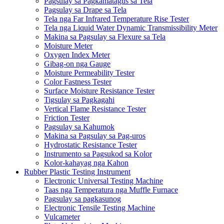
Pagsulay sa Pagkamatagus sa Tela
Pagsulay sa Drape sa Tela
Tela nga Far Infrared Temperature Rise Tester
Tela nga Liquid Water Dynamic Transmissibility Meter
Makina sa Pagsulay sa Flexure sa Tela
Moisture Meter
Oxygen Index Meter
Gibag-on nga Gauge
Moisture Permeability Tester
Color Fastness Tester
Surface Moisture Resistance Tester
Tigsulay sa Pagkagahi
Vertical Flame Resistance Tester
Friction Tester
Pagsulay sa Kahumok
Makina sa Pagsulay sa Pag-uros
Hydrostatic Resistance Tester
Instrumento sa Pagsukod sa Kolor
Kolor-kahayag nga Kahon
Rubber Plastic Testing Instrument
Electronic Universal Testing Machine
Taas nga Temperatura nga Muffle Furnace
Pagsulay sa pagkasunog
Electronic Tensile Testing Machine
Vulcameter