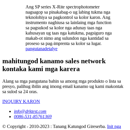
Ang SP series X-Rite spectrophotometer
nagsagop sa pinakabag-o ug labing tukma nga
teknolohiya sa pagkontrol sa kolor karon. Ang
instrumento naghiusa sa lainlaing mga function
sa pagsukod sa kolor nga adunay taas nga
kahusayan ug taas nga katukma, pagsiguro nga
makab-ot nimo ang sulundon nga kantidad sa
proseso sa pag-imprenta sa kolor sa lugar.
pangutana
detalye
mahitungod kanamo sales network
kontaka kami mga karera
Alang sa mga pangutana bahin sa among mga produkto o lista sa
presyo, palihug ibilin ang imong email kanamo ug kami makontak
sa sulod sa 24 oras.
INQUIRY KARON
info@drktest.com
0086-531-85761369
© Copyright - 2010-2023 : Tanang Katungod Gireserba.
Init nga