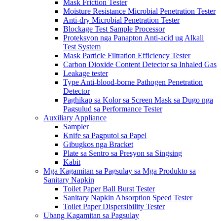
Mask Friction Tester
Moisture Resistance Microbial Penetration Tester
Anti-dry Microbial Penetration Tester
Blockage Test Sample Processor
Proteksyon nga Panapton Anti-acid ug Alkali
Test System
Mask Particle Filtration Efficiency Tester
Carbon Dioxide Content Detector sa Inhaled Gas
Leakage tester
Type Anti-blood-borne Pathogen Penetration
Detector
Paghikap sa Kolor sa Screen Mask sa Dugo nga
Pagsulud sa Performance Tester
Auxiliary Appliance
Sampler
Knife sa Pagputol sa Papel
Gibugkos nga Bracket
Plate sa Sentro sa Presyon sa Singsing
Kabit
Mga Kagamitan sa Pagsulay sa Mga Produkto sa
Sanitary Napkin
Toilet Paper Ball Burst Tester
Sanitary Napkin Absorption Speed ​​Tester
Toilet Paper Dispersibility Tester
Ubang Kagamitan sa Pagsulay