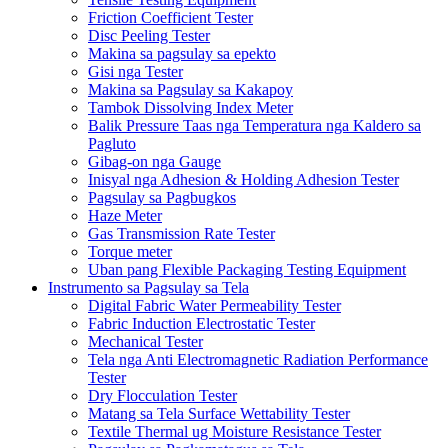
Friction Coefficient Tester
Disc Peeling Tester
Makina sa pagsulay sa epekto
Gisi nga Tester
Makina sa Pagsulay sa Kakapoy
Tambok Dissolving Index Meter
Balik Pressure Taas nga Temperatura nga Kaldero sa
Pagluto
Gibag-on nga Gauge
Inisyal nga Adhesion & Holding Adhesion Tester
Pagsulay sa Pagbugkos
Haze Meter
Gas Transmission Rate Tester
Torque meter
Uban pang Flexible Packaging Testing Equipment
Instrumento sa Pagsulay sa Tela
Digital Fabric Water Permeability Tester
Fabric Induction Electrostatic Tester
Mechanical Tester
Tela nga Anti Electromagnetic Radiation Performance
Tester
Dry Flocculation Tester
Matang sa Tela Surface Wettability Tester
Textile Thermal ug Moisture Resistance Tester