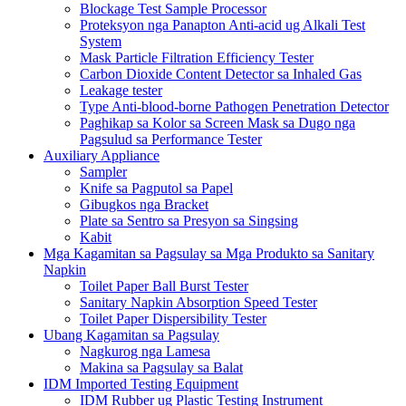
Blockage Test Sample Processor
Proteksyon nga Panapton Anti-acid ug Alkali Test
System
Mask Particle Filtration Efficiency Tester
Carbon Dioxide Content Detector sa Inhaled Gas
Leakage tester
Type Anti-blood-borne Pathogen Penetration Detector
Paghikap sa Kolor sa Screen Mask sa Dugo nga
Pagsulud sa Performance Tester
Auxiliary Appliance
Sampler
Knife sa Pagputol sa Papel
Gibugkos nga Bracket
Plate sa Sentro sa Presyon sa Singsing
Kabit
Mga Kagamitan sa Pagsulay sa Mga Produkto sa Sanitary
Napkin
Toilet Paper Ball Burst Tester
Sanitary Napkin Absorption Speed ​​Tester
Toilet Paper Dispersibility Tester
Ubang Kagamitan sa Pagsulay
Nagkurog nga Lamesa
Makina sa Pagsulay sa Balat
IDM Imported Testing Equipment
IDM Rubber ug Plastic Testing Instrument