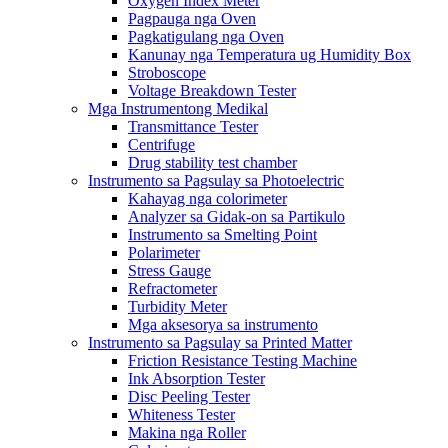
Oxygen Index Meter
Pagpauga nga Oven
Pagkatigulang nga Oven
Kanunay nga Temperatura ug Humidity Box
Stroboscope
Voltage Breakdown Tester
Mga Instrumentong Medikal
Transmittance Tester
Centrifuge
Drug stability test chamber
Instrumento sa Pagsulay sa Photoelectric
Kahayag nga colorimeter
Analyzer sa Gidak-on sa Partikulo
Instrumento sa Smelting Point
Polarimeter
Stress Gauge
Refractometer
Turbidity Meter
Mga aksesorya sa instrumento
Instrumento sa Pagsulay sa Printed Matter
Friction Resistance Testing Machine
Ink Absorption Tester
Disc Peeling Tester
Whiteness Tester
Makina nga Roller