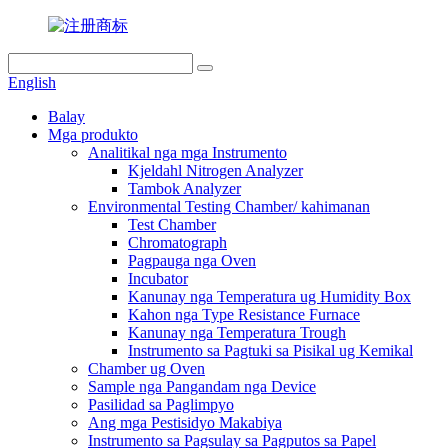
English
Balay
Mga produkto
Analitikal nga mga Instrumento
Kjeldahl Nitrogen Analyzer
Tambok Analyzer
Environmental Testing Chamber/ kahimanan
Test Chamber
Chromatograph
Pagpauga nga Oven
Incubator
Kanunay nga Temperatura ug Humidity Box
Kahon nga Type Resistance Furnace
Kanunay nga Temperatura Trough
Instrumento sa Pagtuki sa Pisikal ug Kemikal
Chamber ug Oven
Sample nga Pangandam nga Device
Pasilidad sa Paglimpyo
Ang mga Pestisidyo Makabiya
Instrumento sa Pagsulay sa Pagputos sa Papel