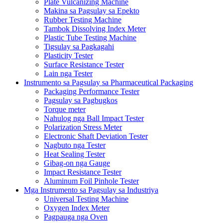
Plate Vulcanizing Machine
Makina sa Pagsulay sa Epekto
Rubber Testing Machine
Tambok Dissolving Index Meter
Plastic Tube Testing Machine
Tigsulay sa Pagkagahi
Plasticity Tester
Surface Resistance Tester
Lain nga Tester
Instrumento sa Pagsulay sa Pharmaceutical Packaging
Packaging Performance Tester
Pagsulay sa Pagbugkos
Torque meter
Nahulog nga Ball Impact Tester
Polarization Stress Meter
Electronic Shaft Deviation Tester
Nagbuto nga Tester
Heat Sealing Tester
Gibag-on nga Gauge
Impact Resistance Tester
Aluminum Foil Pinhole Tester
Mga Instrumento sa Pagsulay sa Industriya
Universal Testing Machine
Oxygen Index Meter
Pagpauga nga Oven