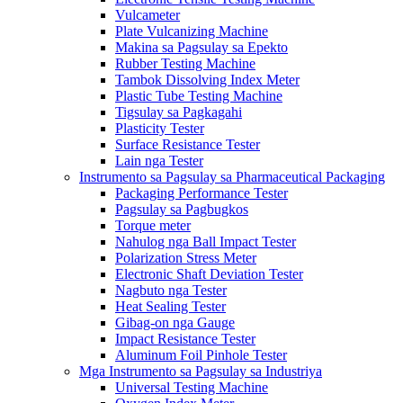
Vulcameter
Plate Vulcanizing Machine
Makina sa Pagsulay sa Epekto
Rubber Testing Machine
Tambok Dissolving Index Meter
Plastic Tube Testing Machine
Tigsulay sa Pagkagahi
Plasticity Tester
Surface Resistance Tester
Lain nga Tester
Instrumento sa Pagsulay sa Pharmaceutical Packaging
Packaging Performance Tester
Pagsulay sa Pagbugkos
Torque meter
Nahulog nga Ball Impact Tester
Polarization Stress Meter
Electronic Shaft Deviation Tester
Nagbuto nga Tester
Heat Sealing Tester
Gibag-on nga Gauge
Impact Resistance Tester
Aluminum Foil Pinhole Tester
Mga Instrumento sa Pagsulay sa Industriya
Universal Testing Machine