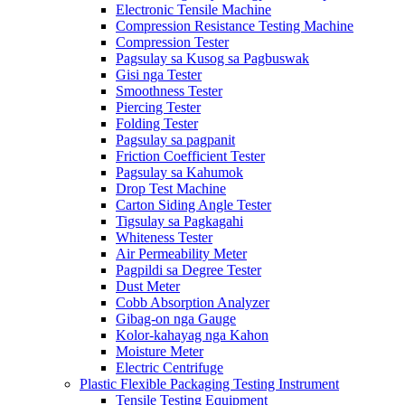
Electronic Tensile Machine
Compression Resistance Testing Machine
Compression Tester
Pagsulay sa Kusog sa Pagbuswak
Gisi nga Tester
Smoothness Tester
Piercing Tester
Folding Tester
Pagsulay sa pagpanit
Friction Coefficient Tester
Pagsulay sa Kahumok
Drop Test Machine
Carton Siding Angle Tester
Tigsulay sa Pagkagahi
Whiteness Tester
Air Permeability Meter
Pagpildi sa Degree Tester
Dust Meter
Cobb Absorption Analyzer
Gibag-on nga Gauge
Kolor-kahayag nga Kahon
Moisture Meter
Electric Centrifuge
Plastic Flexible Packaging Testing Instrument
Tensile Testing Equipment