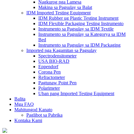
Nagkurog nga Lamesa
Makina sa Pagsulay sa Balat
IDM Imported Testing Equipment
IDM Rubber ug Plastic Testing Instrument
IDM Flexible Packaging Testing Instrumento
Instrumento sa Pagsulay sa IDM Textile
Instrumento sa Pagsulay sa Kategorya sa IDM
Bed
Instrumento sa Pagsulay sa IDM Packaging
Imported nga Kagamitan sa Pagsulay
Spectrodensitometer
USA BIO-RAD
Eppendorf
Corona Pen
Refractometer
Pagtunaw Point Pen
Polarimeter
Uban pang Imported Testing Equipment
Balita
Mga FAQ
Mahitungod Kanato
Paglibot sa Pabrika
Kontaka Kami