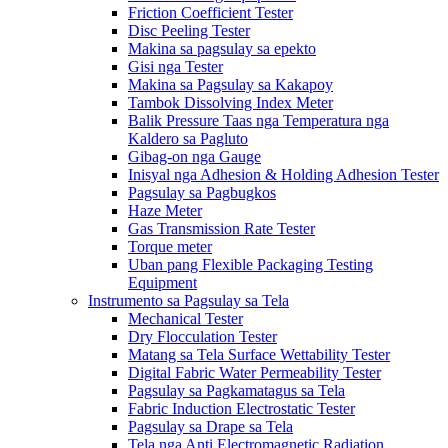
Friction Coefficient Tester
Disc Peeling Tester
Makina sa pagsulay sa epekto
Gisi nga Tester
Makina sa Pagsulay sa Kakapoy
Tambok Dissolving Index Meter
Balik Pressure Taas nga Temperatura nga
Kaldero sa Pagluto
Gibag-on nga Gauge
Inisyal nga Adhesion & Holding Adhesion Tester
Pagsulay sa Pagbugkos
Haze Meter
Gas Transmission Rate Tester
Torque meter
Uban pang Flexible Packaging Testing
Equipment
Instrumento sa Pagsulay sa Tela
Mechanical Tester
Dry Flocculation Tester
Matang sa Tela Surface Wettability Tester
Digital Fabric Water Permeability Tester
Pagsulay sa Pagkamatagus sa Tela
Fabric Induction Electrostatic Tester
Pagsulay sa Drape sa Tela
Tela nga Anti Electromagnetic Radiation