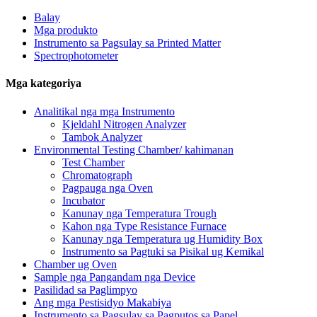
Balay
Mga produkto
Instrumento sa Pagsulay sa Printed Matter
Spectrophotometer
Mga kategoriya
Analitikal nga mga Instrumento
Kjeldahl Nitrogen Analyzer
Tambok Analyzer
Environmental Testing Chamber/ kahimanan
Test Chamber
Chromatograph
Pagpauga nga Oven
Incubator
Kanunay nga Temperatura Trough
Kahon nga Type Resistance Furnace
Kanunay nga Temperatura ug Humidity Box
Instrumento sa Pagtuki sa Pisikal ug Kemikal
Chamber ug Oven
Sample nga Pangandam nga Device
Pasilidad sa Paglimpyo
Ang mga Pestisidyo Makabiya
Instrumento sa Pagsulay sa Pagputos sa Papel