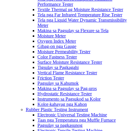
Performance Tester
Textile Thermal ug Moisture Resistance Tester
Tela nga Far Infrared Temperature Rise Tester
Tela nga Liquid Water Dynamic Transmissibility
Meter
Makina sa Pagsulay sa Flexure sa Tela
Moisture Meter
Oxygen Index Meter
Gibag-on nga Gauge
Moisture Permeability Tester
Color Fastness Tester
Surface Moisture Resistance Tester
Tigsulay sa Pagkagahi
Vertical Flame Resistance Tester
Friction Tester
Pagsulay sa Kahumok
Makina sa Pagsulay sa Pag-uros
Hydrostatic Resistance Tester
Instrumento sa Pagsukod sa Kolor
Kolor-kahayag nga Kahon
Rubber Plastic Testing Instrument
Electronic Universal Testing Machine
Taas nga Temperatura nga Muffle Furnace
Pagsulay sa pagkasunog
Electronic Tensile Testing Machine