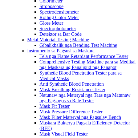
Colorimeter
Stroboscope
Spectrodensitometer
Rolling Color Meter
Gloss Meter
Spectrophotometer
Detektor sa Bar Code
Metal Material Testing Machine
Gibalikbalik nga Bending Test Machine
Instrumento sa Pagsusi sa Maskara
Tela nga Flame Retardant Performance Tester
Comprehensive Testing Machine para sa Medikal
nga Maskara ug Panalipud nga Panapot
Synthetic Blood Penetration Tester para sa
Medical Masks
Anti Synthetic Blood Penetration
Mask Breathing Resistance Tester
Natunaw nga Materyal nga Taas nga Matunaw
nga Pag-agos sa Rate Tester
Mask Fit Tester
Mask Pressure Difference Tester
Mask Filter Materyal nga Pagsulay Bench
Maskara Bakterya Pagsala Efficiency Detector
(BFE)
Mask Visual Field Tester