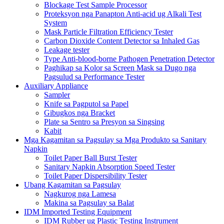
Blockage Test Sample Processor
Proteksyon nga Panapton Anti-acid ug Alkali Test
System
Mask Particle Filtration Efficiency Tester
Carbon Dioxide Content Detector sa Inhaled Gas
Leakage tester
Type Anti-blood-borne Pathogen Penetration Detector
Paghikap sa Kolor sa Screen Mask sa Dugo nga
Pagsulud sa Performance Tester
Auxiliary Appliance
Sampler
Knife sa Pagputol sa Papel
Gibugkos nga Bracket
Plate sa Sentro sa Presyon sa Singsing
Kabit
Mga Kagamitan sa Pagsulay sa Mga Produkto sa Sanitary
Napkin
Toilet Paper Ball Burst Tester
Sanitary Napkin Absorption Speed ​​Tester
Toilet Paper Dispersibility Tester
Ubang Kagamitan sa Pagsulay
Nagkurog nga Lamesa
Makina sa Pagsulay sa Balat
IDM Imported Testing Equipment
IDM Rubber ug Plastic Testing Instrument