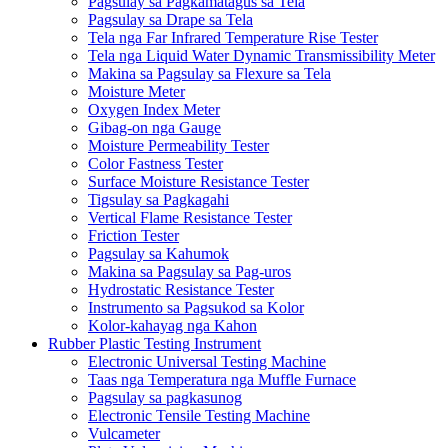
Pagsulay sa Pagkamatagus sa Tela
Pagsulay sa Drape sa Tela
Tela nga Far Infrared Temperature Rise Tester
Tela nga Liquid Water Dynamic Transmissibility Meter
Makina sa Pagsulay sa Flexure sa Tela
Moisture Meter
Oxygen Index Meter
Gibag-on nga Gauge
Moisture Permeability Tester
Color Fastness Tester
Surface Moisture Resistance Tester
Tigsulay sa Pagkagahi
Vertical Flame Resistance Tester
Friction Tester
Pagsulay sa Kahumok
Makina sa Pagsulay sa Pag-uros
Hydrostatic Resistance Tester
Instrumento sa Pagsukod sa Kolor
Kolor-kahayag nga Kahon
Rubber Plastic Testing Instrument
Electronic Universal Testing Machine
Taas nga Temperatura nga Muffle Furnace
Pagsulay sa pagkasunog
Electronic Tensile Testing Machine
Vulcameter