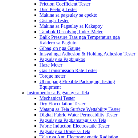
Friction Coefficient Tester
Disc Peeling Tester
Makina sa pagsulay sa epekto
Gisi nga Tester
Makina sa Pagsulay sa Kakapoy
Tambok Dissolving Index Meter
Balik Pressure Taas nga Temperatura nga
Kaldero sa Pagluto
Gibag-on nga Gauge
Inisyal nga Adhesion & Holding Adhesion Tester
Pagsulay sa Pagbugkos
Haze Meter
Gas Transmission Rate Tester
Torque meter
Uban pang Flexible Packaging Testing
Equipment
Instrumento sa Pagsulay sa Tela
Mechanical Tester
Dry Flocculation Tester
Matang sa Tela Surface Wettability Tester
Digital Fabric Water Permeability Tester
Pagsulay sa Pagkamatagus sa Tela
Fabric Induction Electrostatic Tester
Pagsulay sa Drape sa Tela
Tela nga Anti Electromagnetic Radiation