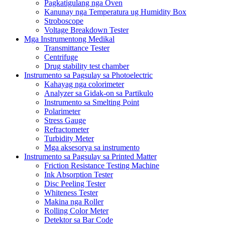
Pagkatigulang nga Oven
Kanunay nga Temperatura ug Humidity Box
Stroboscope
Voltage Breakdown Tester
Mga Instrumentong Medikal
Transmittance Tester
Centrifuge
Drug stability test chamber
Instrumento sa Pagsulay sa Photoelectric
Kahayag nga colorimeter
Analyzer sa Gidak-on sa Partikulo
Instrumento sa Smelting Point
Polarimeter
Stress Gauge
Refractometer
Turbidity Meter
Mga aksesorya sa instrumento
Instrumento sa Pagsulay sa Printed Matter
Friction Resistance Testing Machine
Ink Absorption Tester
Disc Peeling Tester
Whiteness Tester
Makina nga Roller
Rolling Color Meter
Detektor sa Bar Code