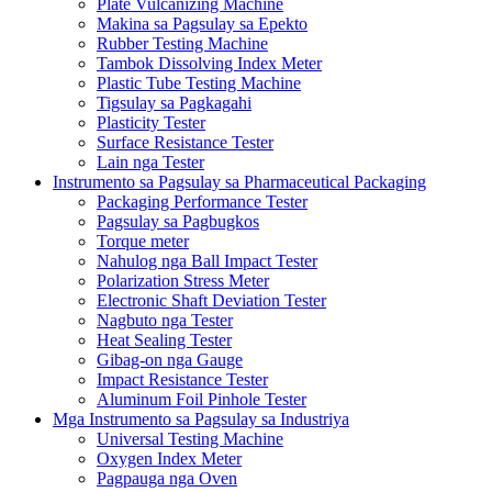
Plate Vulcanizing Machine
Makina sa Pagsulay sa Epekto
Rubber Testing Machine
Tambok Dissolving Index Meter
Plastic Tube Testing Machine
Tigsulay sa Pagkagahi
Plasticity Tester
Surface Resistance Tester
Lain nga Tester
Instrumento sa Pagsulay sa Pharmaceutical Packaging
Packaging Performance Tester
Pagsulay sa Pagbugkos
Torque meter
Nahulog nga Ball Impact Tester
Polarization Stress Meter
Electronic Shaft Deviation Tester
Nagbuto nga Tester
Heat Sealing Tester
Gibag-on nga Gauge
Impact Resistance Tester
Aluminum Foil Pinhole Tester
Mga Instrumento sa Pagsulay sa Industriya
Universal Testing Machine
Oxygen Index Meter
Pagpauga nga Oven