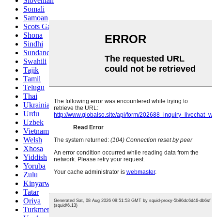
Slovenian
Somali
Samoan
Scots Gaelic
Shona
Sindhi
Sundanese
Swahili
Tajik
Tamil
Telugu
Thai
Ukrainian
Urdu
Uzbek
Vietnamese
Welsh
Xhosa
Yiddish
Yoruba
Zulu
Kinyarwanda
Tatar
Oriya
Turkmen