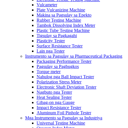
Vulcameter
Plate Vulcanizing Machine
Makina sa Pagsulay sa Epekto
Rubber Testing Machine
Tambok Dissolving Index Meter
Plastic Tube Testing Machine
Tigsulay sa Pagkagahi
Plasticity Tester
Surface Resistance Tester
Lain nga Tester
Instrumento sa Pagsulay sa Pharmaceutical Packaging
Packaging Performance Tester
Pagsulay sa Pagbugkos
Torque meter
Nahulog nga Ball Impact Tester
Polarization Stress Meter
Electronic Shaft Deviation Tester
Nagbuto nga Tester
Heat Sealing Tester
Gibag-on nga Gauge
Impact Resistance Tester
Aluminum Foil Pinhole Tester
Mga Instrumento sa Pagsulay sa Industriya
Universal Testing Machine