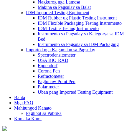
Nagkurog nga Lamesa
Makina sa Pagsulay sa Balat
IDM Imported Testing Equipment
IDM Rubber ug Plastic Testing Instrument
IDM Flexible Packaging Testing Instrumento
IDM Textile Testing Instrumento
Instrumento sa Pagsulay sa Kategorya sa IDM
Bed
Instrumento sa Pagsulay sa IDM Packaging
Imported nga Kagamitan sa Pagsulay
Spectrodensitometer
USA BIO-RAD
Eppendorf
Corona Pen
Refractometer
Pagtunaw Point Pen
Polarimeter
Uban pang Imported Testing Equipment
Balita
Mga FAQ
Mahitungod Kanato
Paglibot sa Pabrika
Kontaka Kami