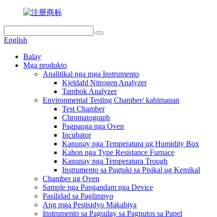
English
Balay
Mga produkto
Analitikal nga mga Instrumento
Kjeldahl Nitrogen Analyzer
Tambok Analyzer
Environmental Testing Chamber/ kahimanan
Test Chamber
Chromatograph
Pagpauga nga Oven
Incubator
Kanunay nga Temperatura ug Humidity Box
Kahon nga Type Resistance Furnace
Kanunay nga Temperatura Trough
Instrumento sa Pagtuki sa Pisikal ug Kemikal
Chamber ug Oven
Sample nga Pangandam nga Device
Pasilidad sa Paglimpyo
Ang mga Pestisidyo Makabiya
Instrumento sa Pagsulay sa Pagputos sa Papel