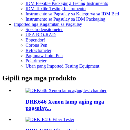
IDM Flexible Packaging Testing Instrumento
IDM Textile Testing Instrumento
Instrumento sa Pagsulay sa Kategorya sa IDM Bed
Instrumento sa Pagsulay sa IDM Packaging
Imported nga Kagamitan sa Pagsulay
Spectrodensitometer
USA BIO-RAD
Eppendorf
Corona Pen
Refractometer
Pagtunaw Point Pen
Polarimeter
Uban pang Imported Testing Equipment
Gipili nga mga produkto
DRK646 Xenon lamp aging mga
pagsulay...