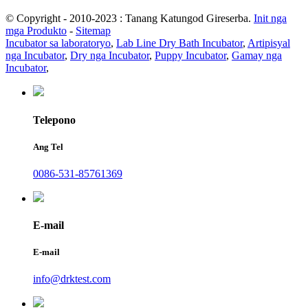
© Copyright - 2010-2023 : Tanang Katungod Gireserba.
Init nga
mga Produkto
-
Sitemap
Incubator sa laboratoryo
,
Lab Line Dry Bath Incubator
,
Artipisyal
nga Incubator
,
Dry nga Incubator
,
Puppy Incubator
,
Gamay nga
Incubator
,
Telepono
Ang Tel
0086-531-85761369
E-mail
E-mail
info@drktest.com