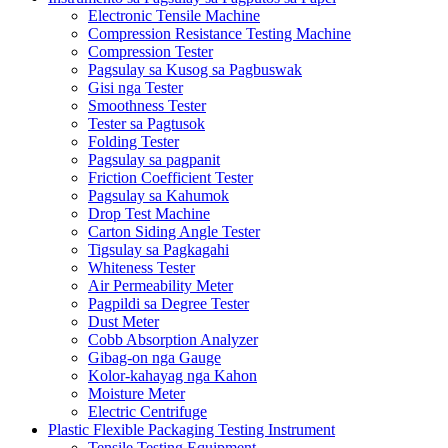
Electronic Tensile Machine
Compression Resistance Testing Machine
Compression Tester
Pagsulay sa Kusog sa Pagbuswak
Gisi nga Tester
Smoothness Tester
Tester sa Pagtusok
Folding Tester
Pagsulay sa pagpanit
Friction Coefficient Tester
Pagsulay sa Kahumok
Drop Test Machine
Carton Siding Angle Tester
Tigsulay sa Pagkagahi
Whiteness Tester
Air Permeability Meter
Pagpildi sa Degree Tester
Dust Meter
Cobb Absorption Analyzer
Gibag-on nga Gauge
Kolor-kahayag nga Kahon
Moisture Meter
Electric Centrifuge
Plastic Flexible Packaging Testing Instrument
Tensile Testing Equipment