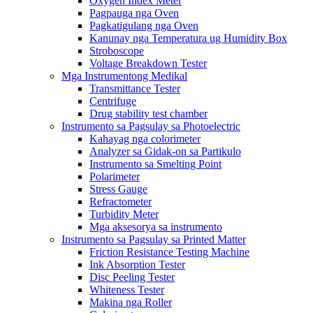
Oxygen Index Meter
Pagpauga nga Oven
Pagkatigulang nga Oven
Kanunay nga Temperatura ug Humidity Box
Stroboscope
Voltage Breakdown Tester
Mga Instrumentong Medikal
Transmittance Tester
Centrifuge
Drug stability test chamber
Instrumento sa Pagsulay sa Photoelectric
Kahayag nga colorimeter
Analyzer sa Gidak-on sa Partikulo
Instrumento sa Smelting Point
Polarimeter
Stress Gauge
Refractometer
Turbidity Meter
Mga aksesorya sa instrumento
Instrumento sa Pagsulay sa Printed Matter
Friction Resistance Testing Machine
Ink Absorption Tester
Disc Peeling Tester
Whiteness Tester
Makina nga Roller