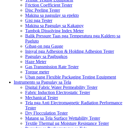
Friction Coefficient Tester
Disc Peeling Tester
Makina sa pagsulay sa epekto
Gisi nga Tester
Makina sa Pagsulay sa Kakapoy
Tambok Dissolving Index Meter
Balik Pressure Taas nga Temperatura nga Kaldero sa
Pagluto
Gibag-on nga Gauge
Inisyal nga Adhesion & Holding Adhesion Tester
Pagsulay sa Pagbugkos
Haze Meter
Gas Transmission Rate Tester
Torque meter
Uban pang Flexible Packaging Testing Equipment
Instrumento sa Pagsulay sa Tela
Digital Fabric Water Permeability Tester
Fabric Induction Electrostatic Tester
Mechanical Tester
Tela nga Anti Electromagnetic Radiation Performance
Tester
Dry Flocculation Tester
Matang sa Tela Surface Wettability Tester
Textile Thermal ug Moisture Resistance Tester