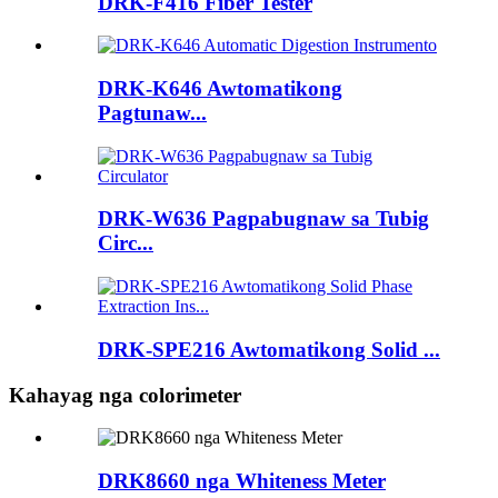
DRK-F416 Fiber Tester
DRK-K646 Awtomatikong
Pagtunaw...
DRK-W636 Pagpabugnaw sa Tubig
Circ...
DRK-SPE216 Awtomatikong Solid ...
Kahayag nga colorimeter
DRK8660 ​​nga Whiteness Meter