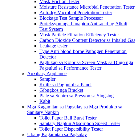
Mask Friction Tester
Moisture Resistance Microbial Penetration Tester
Anti-dry Microbial Penetration Tester
Blockage Test Sample Processor
Proteksyon nga Panapton Anti-acid ug Alkali
Test System
Mask Particle Filtration Efficiency Tester
Carbon Dioxide Content Detector sa Inhaled Gas
Leakage tester
Type Anti-blood-borne Pathogen Penetration
Detector
Paghikap sa Kolor sa Screen Mask sa Dugo nga
Pagsulud sa Performance Tester
Auxiliary Appliance
Sampler
Knife sa Pagputol sa Papel
Gibugkos nga Bracket
Plate sa Sentro sa Presyon sa Singsing
Kabit
Mga Kagamitan sa Pagsulay sa Mga Produkto sa
Sanitary Napkin
Toilet Paper Ball Burst Tester
Sanitary Napkin Absorption Speed ​​Tester
Toilet Paper Dispersibility Tester
Ubang Kagamitan sa Pagsulay