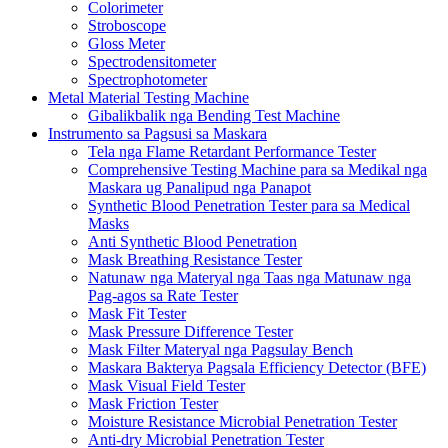
Colorimeter
Stroboscope
Gloss Meter
Spectrodensitometer
Spectrophotometer
Metal Material Testing Machine
Gibalikbalik nga Bending Test Machine
Instrumento sa Pagsusi sa Maskara
Tela nga Flame Retardant Performance Tester
Comprehensive Testing Machine para sa Medikal nga
Maskara ug Panalipud nga Panapot
Synthetic Blood Penetration Tester para sa Medical
Masks
Anti Synthetic Blood Penetration
Mask Breathing Resistance Tester
Natunaw nga Materyal nga Taas nga Matunaw nga
Pag-agos sa Rate Tester
Mask Fit Tester
Mask Pressure Difference Tester
Mask Filter Materyal nga Pagsulay Bench
Maskara Bakterya Pagsala Efficiency Detector (BFE)
Mask Visual Field Tester
Mask Friction Tester
Moisture Resistance Microbial Penetration Tester
Anti-dry Microbial Penetration Tester