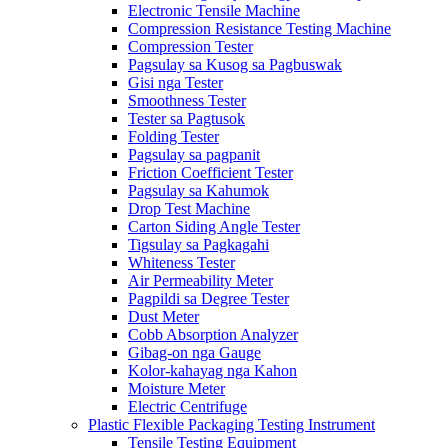
Electronic Tensile Machine
Compression Resistance Testing Machine
Compression Tester
Pagsulay sa Kusog sa Pagbuswak
Gisi nga Tester
Smoothness Tester
Tester sa Pagtusok
Folding Tester
Pagsulay sa pagpanit
Friction Coefficient Tester
Pagsulay sa Kahumok
Drop Test Machine
Carton Siding Angle Tester
Tigsulay sa Pagkagahi
Whiteness Tester
Air Permeability Meter
Pagpildi sa Degree Tester
Dust Meter
Cobb Absorption Analyzer
Gibag-on nga Gauge
Kolor-kahayag nga Kahon
Moisture Meter
Electric Centrifuge
Plastic Flexible Packaging Testing Instrument
Tensile Testing Equipment