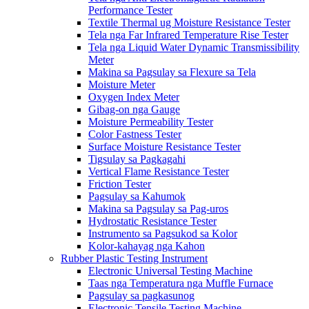
Performance Tester
Textile Thermal ug Moisture Resistance Tester
Tela nga Far Infrared Temperature Rise Tester
Tela nga Liquid Water Dynamic Transmissibility
Meter
Makina sa Pagsulay sa Flexure sa Tela
Moisture Meter
Oxygen Index Meter
Gibag-on nga Gauge
Moisture Permeability Tester
Color Fastness Tester
Surface Moisture Resistance Tester
Tigsulay sa Pagkagahi
Vertical Flame Resistance Tester
Friction Tester
Pagsulay sa Kahumok
Makina sa Pagsulay sa Pag-uros
Hydrostatic Resistance Tester
Instrumento sa Pagsukod sa Kolor
Kolor-kahayag nga Kahon
Rubber Plastic Testing Instrument
Electronic Universal Testing Machine
Taas nga Temperatura nga Muffle Furnace
Pagsulay sa pagkasunog
Electronic Tensile Testing Machine