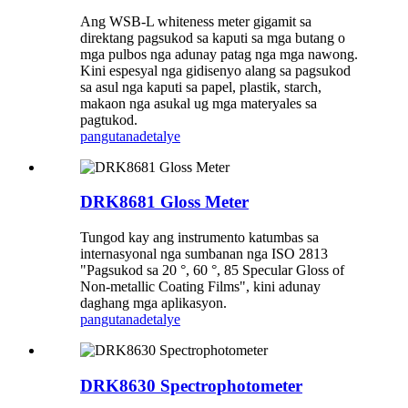
Ang WSB-L whiteness meter gigamit sa
direktang pagsukod sa kaputi sa mga butang o
mga pulbos nga adunay patag nga mga nawong.
Kini espesyal nga gidisenyo alang sa pagsukod
sa asul nga kaputi sa papel, plastik, starch,
makaon nga asukal ug mga materyales sa
pagtukod.
pangutana
detalye
DRK8681 Gloss Meter
Tungod kay ang instrumento katumbas sa
internasyonal nga sumbanan nga ISO 2813
"Pagsukod sa 20 °, 60 °, 85 Specular Gloss of
Non-metallic Coating Films", kini adunay
daghang mga aplikasyon.
pangutana
detalye
DRK8630 Spectrophotometer