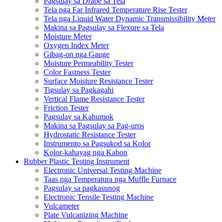
Pagsulay sa Drape sa Tela
Tela nga Far Infrared Temperature Rise Tester
Tela nga Liquid Water Dynamic Transmissibility Meter
Makina sa Pagsulay sa Flexure sa Tela
Moisture Meter
Oxygen Index Meter
Gibag-on nga Gauge
Moisture Permeability Tester
Color Fastness Tester
Surface Moisture Resistance Tester
Tigsulay sa Pagkagahi
Vertical Flame Resistance Tester
Friction Tester
Pagsulay sa Kahumok
Makina sa Pagsulay sa Pag-uros
Hydrostatic Resistance Tester
Instrumento sa Pagsukod sa Kolor
Kolor-kahayag nga Kahon
Rubber Plastic Testing Instrument
Electronic Universal Testing Machine
Taas nga Temperatura nga Muffle Furnace
Pagsulay sa pagkasunog
Electronic Tensile Testing Machine
Vulcameter
Plate Vulcanizing Machine