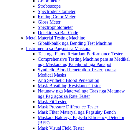
Colorimeter
Stroboscope
Spectrodensitometer
Rolling Color Meter
Gloss Meter
Spectrophotometer
Detektor sa Bar Code
Metal Material Testing Machine
Gibalikbalik nga Bending Test Machine
Instrumento sa Pagsusi sa Maskara
Tela nga Flame Retardant Performance Tester
Comprehensive Testing Machine para sa Medikal
nga Maskara ug Panalipud nga Panapot
Synthetic Blood Penetration Tester para sa
Medical Masks
Anti Synthetic Blood Penetration
Mask Breathing Resistance Tester
Natunaw nga Materyal nga Taas nga Matunaw
nga Pag-agos sa Rate Tester
Mask Fit Tester
Mask Pressure Difference Tester
Mask Filter Materyal nga Pagsulay Bench
Maskara Bakterya Pagsala Efficiency Detector
(BFE)
Mask Visual Field Tester