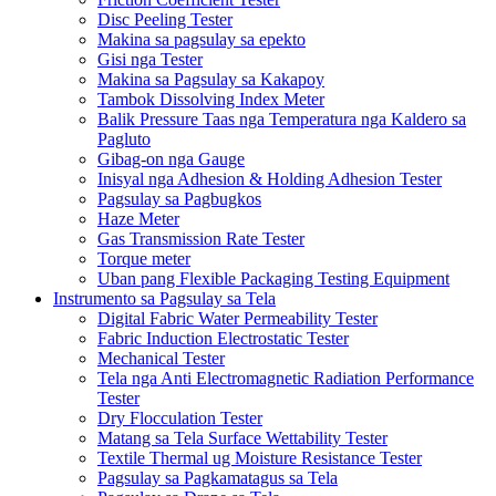
Disc Peeling Tester
Makina sa pagsulay sa epekto
Gisi nga Tester
Makina sa Pagsulay sa Kakapoy
Tambok Dissolving Index Meter
Balik Pressure Taas nga Temperatura nga Kaldero sa
Pagluto
Gibag-on nga Gauge
Inisyal nga Adhesion & Holding Adhesion Tester
Pagsulay sa Pagbugkos
Haze Meter
Gas Transmission Rate Tester
Torque meter
Uban pang Flexible Packaging Testing Equipment
Instrumento sa Pagsulay sa Tela
Digital Fabric Water Permeability Tester
Fabric Induction Electrostatic Tester
Mechanical Tester
Tela nga Anti Electromagnetic Radiation Performance
Tester
Dry Flocculation Tester
Matang sa Tela Surface Wettability Tester
Textile Thermal ug Moisture Resistance Tester
Pagsulay sa Pagkamatagus sa Tela