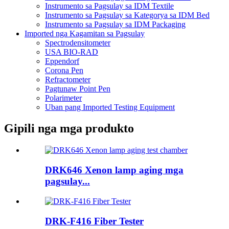
Instrumento sa Pagsulay sa IDM Textile
Instrumento sa Pagsulay sa Kategorya sa IDM Bed
Instrumento sa Pagsulay sa IDM Packaging
Imported nga Kagamitan sa Pagsulay
Spectrodensitometer
USA BIO-RAD
Eppendorf
Corona Pen
Refractometer
Pagtunaw Point Pen
Polarimeter
Uban pang Imported Testing Equipment
Gipili nga mga produkto
DRK646 Xenon lamp aging mga
pagsulay...
DRK-F416 Fiber Tester