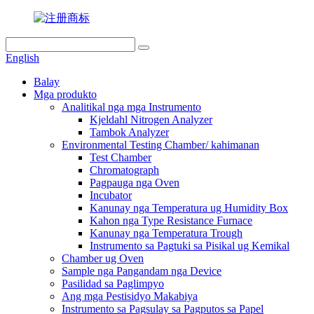
English
Balay
Mga produkto
Analitikal nga mga Instrumento
Kjeldahl Nitrogen Analyzer
Tambok Analyzer
Environmental Testing Chamber/ kahimanan
Test Chamber
Chromatograph
Pagpauga nga Oven
Incubator
Kanunay nga Temperatura ug Humidity Box
Kahon nga Type Resistance Furnace
Kanunay nga Temperatura Trough
Instrumento sa Pagtuki sa Pisikal ug Kemikal
Chamber ug Oven
Sample nga Pangandam nga Device
Pasilidad sa Paglimpyo
Ang mga Pestisidyo Makabiya
Instrumento sa Pagsulay sa Pagputos sa Papel