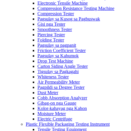
Electronic Tensile Machine
Compression Resistance Testing Machine
Compression Tester
Pagsulay sa Kusog sa Pagbuswak
Gisi nga Tester
Smoothness Tester
Piercing Tester
Folding Tester
Pagsulay sa pagpanit
Friction Coefficient Tester
Pagsulay sa Kahumok
Drop Test Machine
Carton Siding Angle Tester
Tigsulay sa Pagkagahi
Whiteness Tester
Air Permeability Meter
Pagpildi sa Degree Tester
Dust Meter
Cobb Absorption Analyzer
Gibag-on nga Gauge
Kolor-kahayag nga Kahon
Moisture Meter
Electric Centrifuge
Plastic Flexible Packaging Testing Instrument
Tensile Testing Equipment