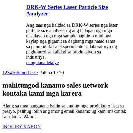
DRK-W Series Laser Particle Size
Analyzer
Ang taas nga kalidad sa DRK-W series nga laser
particle size analyzer ug ang halapad nga mga
nasulayan nga mga sample naghimo niini nga
kaylap nga gigamit sa daghang mga natad sama
sa panukiduki sa eksperimento sa laboratoryo ug
pagkontrol sa kalidad sa produksiyon sa
industriya.
pangutana
detalye
1
2
3
4
5
6
Sunod >
>>
Pahina 1 / 20
mahitungod kanamo sales network
kontaka kami mga karera
Alang sa mga pangutana bahin sa among mga produkto o lista sa
presyo, palihug ibilin ang imong email kanamo ug kami makontak
sa sulod sa 24 oras.
INQUIRY KARON