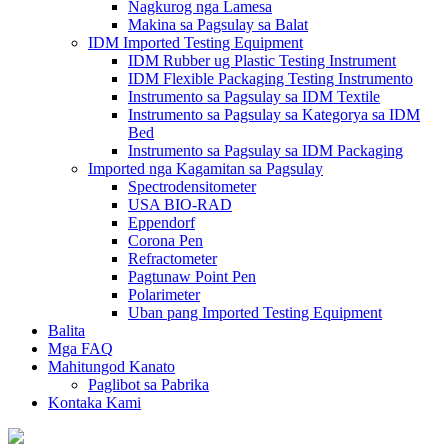
Nagkurog nga Lamesa
Makina sa Pagsulay sa Balat
IDM Imported Testing Equipment
IDM Rubber ug Plastic Testing Instrument
IDM Flexible Packaging Testing Instrumento
Instrumento sa Pagsulay sa IDM Textile
Instrumento sa Pagsulay sa Kategorya sa IDM
Bed
Instrumento sa Pagsulay sa IDM Packaging
Imported nga Kagamitan sa Pagsulay
Spectrodensitometer
USA BIO-RAD
Eppendorf
Corona Pen
Refractometer
Pagtunaw Point Pen
Polarimeter
Uban pang Imported Testing Equipment
Balita
Mga FAQ
Mahitungod Kanato
Paglibot sa Pabrika
Kontaka Kami