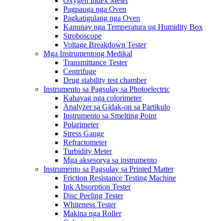
Oxygen Index Meter
Pagpauga nga Oven
Pagkatigulang nga Oven
Kanunay nga Temperatura ug Humidity Box
Stroboscope
Voltage Breakdown Tester
Mga Instrumentong Medikal
Transmittance Tester
Centrifuge
Drug stability test chamber
Instrumento sa Pagsulay sa Photoelectric
Kahayag nga colorimeter
Analyzer sa Gidak-on sa Partikulo
Instrumento sa Smelting Point
Polarimeter
Stress Gauge
Refractometer
Turbidity Meter
Mga aksesorya sa instrumento
Instrumento sa Pagsulay sa Printed Matter
Friction Resistance Testing Machine
Ink Absorption Tester
Disc Peeling Tester
Whiteness Tester
Makina nga Roller