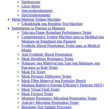
Stroboscope
Gloss Meter
Spectrodensitometer
Spectrophotometer
Metal Material Testing Machine
Gibalikbalik nga Bending Test Machine
Instrumento sa Pagsusi sa Maskara
Tela nga Flame Retardant Performance Tester
Comprehensive Testing Machine para sa Medikal nga
Maskara ug Panalipud nga Panapot
Synthetic Blood Penetration Tester para sa Medical
Masks
Anti Synthetic Blood Penetration
Mask Breathing Resistance Tester
Natunaw nga Materyal nga Taas nga Matunaw nga
Pag-agos sa Rate Tester
Mask Fit Tester
Mask Pressure Difference Tester
Mask Filter Materyal nga Pagsulay Bench
Maskara Bakterya Pagsala Efficiency Detector (BFE)
Mask Visual Field Tester
Mask Friction Tester
Moisture Resistance Microbial Penetration Tester
Anti-dry Microbial Penetration Tester
Blockage Test Sample Processor