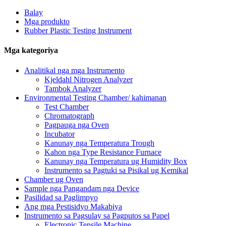
Balay
Mga produkto
Rubber Plastic Testing Instrument
Mga kategoriya
Analitikal nga mga Instrumento
Kjeldahl Nitrogen Analyzer
Tambok Analyzer
Environmental Testing Chamber/ kahimanan
Test Chamber
Chromatograph
Pagpauga nga Oven
Incubator
Kanunay nga Temperatura Trough
Kahon nga Type Resistance Furnace
Kanunay nga Temperatura ug Humidity Box
Instrumento sa Pagtuki sa Pisikal ug Kemikal
Chamber ug Oven
Sample nga Pangandam nga Device
Pasilidad sa Paglimpyo
Ang mga Pestisidyo Makabiya
Instrumento sa Pagsulay sa Pagputos sa Papel
Electronic Tensile Machine