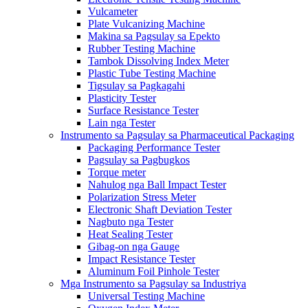
Vulcameter
Plate Vulcanizing Machine
Makina sa Pagsulay sa Epekto
Rubber Testing Machine
Tambok Dissolving Index Meter
Plastic Tube Testing Machine
Tigsulay sa Pagkagahi
Plasticity Tester
Surface Resistance Tester
Lain nga Tester
Instrumento sa Pagsulay sa Pharmaceutical Packaging
Packaging Performance Tester
Pagsulay sa Pagbugkos
Torque meter
Nahulog nga Ball Impact Tester
Polarization Stress Meter
Electronic Shaft Deviation Tester
Nagbuto nga Tester
Heat Sealing Tester
Gibag-on nga Gauge
Impact Resistance Tester
Aluminum Foil Pinhole Tester
Mga Instrumento sa Pagsulay sa Industriya
Universal Testing Machine