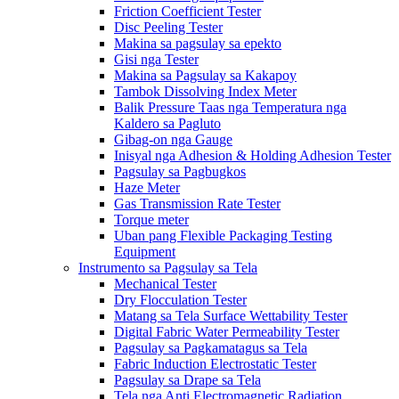
Friction Coefficient Tester
Disc Peeling Tester
Makina sa pagsulay sa epekto
Gisi nga Tester
Makina sa Pagsulay sa Kakapoy
Tambok Dissolving Index Meter
Balik Pressure Taas nga Temperatura nga
Kaldero sa Pagluto
Gibag-on nga Gauge
Inisyal nga Adhesion & Holding Adhesion Tester
Pagsulay sa Pagbugkos
Haze Meter
Gas Transmission Rate Tester
Torque meter
Uban pang Flexible Packaging Testing
Equipment
Instrumento sa Pagsulay sa Tela
Mechanical Tester
Dry Flocculation Tester
Matang sa Tela Surface Wettability Tester
Digital Fabric Water Permeability Tester
Pagsulay sa Pagkamatagus sa Tela
Fabric Induction Electrostatic Tester
Pagsulay sa Drape sa Tela
Tela nga Anti Electromagnetic Radiation