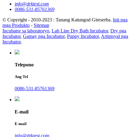
info@drktest.com
0086-531-85761369
© Copyright - 2010-2023 : Tanang Katungod Gireserba.
Init nga
mga Produkto
-
Sitemap
Incubator sa laboratoryo
,
Lab Line Dry Bath Incubator
,
Dry nga
Incubator
,
Gamay nga Incubator
,
Puppy Incubator
,
Artipisyal nga
Incubator
,
Telepono
Ang Tel
0086-531-85761369
E-mail
E-mail
info@drktest.com