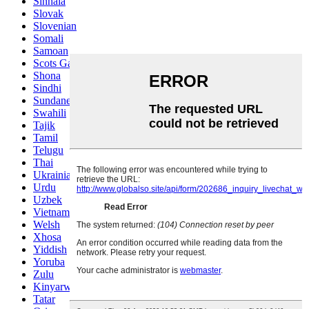
Sinhala
Slovak
Slovenian
Somali
Samoan
Scots Gaelic
Shona
Sindhi
Sundanese
Swahili
Tajik
Tamil
Telugu
Thai
Ukrainian
Urdu
Uzbek
Vietnamese
Welsh
Xhosa
Yiddish
Yoruba
Zulu
Kinyarwanda
Tatar