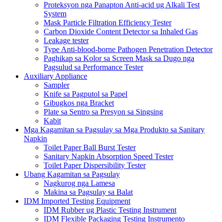
Proteksyon nga Panapton Anti-acid ug Alkali Test
System
Mask Particle Filtration Efficiency Tester
Carbon Dioxide Content Detector sa Inhaled Gas
Leakage tester
Type Anti-blood-borne Pathogen Penetration Detector
Paghikap sa Kolor sa Screen Mask sa Dugo nga
Pagsulud sa Performance Tester
Auxiliary Appliance
Sampler
Knife sa Pagputol sa Papel
Gibugkos nga Bracket
Plate sa Sentro sa Presyon sa Singsing
Kabit
Mga Kagamitan sa Pagsulay sa Mga Produkto sa Sanitary
Napkin
Toilet Paper Ball Burst Tester
Sanitary Napkin Absorption Speed ​​Tester
Toilet Paper Dispersibility Tester
Ubang Kagamitan sa Pagsulay
Nagkurog nga Lamesa
Makina sa Pagsulay sa Balat
IDM Imported Testing Equipment
IDM Rubber ug Plastic Testing Instrument
IDM Flexible Packaging Testing Instrumento