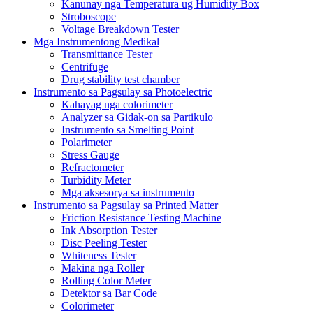
Kanunay nga Temperatura ug Humidity Box
Stroboscope
Voltage Breakdown Tester
Mga Instrumentong Medikal
Transmittance Tester
Centrifuge
Drug stability test chamber
Instrumento sa Pagsulay sa Photoelectric
Kahayag nga colorimeter
Analyzer sa Gidak-on sa Partikulo
Instrumento sa Smelting Point
Polarimeter
Stress Gauge
Refractometer
Turbidity Meter
Mga aksesorya sa instrumento
Instrumento sa Pagsulay sa Printed Matter
Friction Resistance Testing Machine
Ink Absorption Tester
Disc Peeling Tester
Whiteness Tester
Makina nga Roller
Rolling Color Meter
Detektor sa Bar Code
Colorimeter