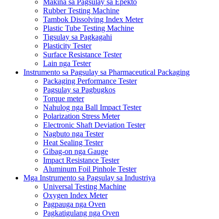
Makina sa Pagsulay sa Epekto
Rubber Testing Machine
Tambok Dissolving Index Meter
Plastic Tube Testing Machine
Tigsulay sa Pagkagahi
Plasticity Tester
Surface Resistance Tester
Lain nga Tester
Instrumento sa Pagsulay sa Pharmaceutical Packaging
Packaging Performance Tester
Pagsulay sa Pagbugkos
Torque meter
Nahulog nga Ball Impact Tester
Polarization Stress Meter
Electronic Shaft Deviation Tester
Nagbuto nga Tester
Heat Sealing Tester
Gibag-on nga Gauge
Impact Resistance Tester
Aluminum Foil Pinhole Tester
Mga Instrumento sa Pagsulay sa Industriya
Universal Testing Machine
Oxygen Index Meter
Pagpauga nga Oven
Pagkatigulang nga Oven