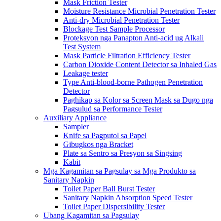
Mask Friction Tester
Moisture Resistance Microbial Penetration Tester
Anti-dry Microbial Penetration Tester
Blockage Test Sample Processor
Proteksyon nga Panapton Anti-acid ug Alkali
Test System
Mask Particle Filtration Efficiency Tester
Carbon Dioxide Content Detector sa Inhaled Gas
Leakage tester
Type Anti-blood-borne Pathogen Penetration
Detector
Paghikap sa Kolor sa Screen Mask sa Dugo nga
Pagsulud sa Performance Tester
Auxiliary Appliance
Sampler
Knife sa Pagputol sa Papel
Gibugkos nga Bracket
Plate sa Sentro sa Presyon sa Singsing
Kabit
Mga Kagamitan sa Pagsulay sa Mga Produkto sa
Sanitary Napkin
Toilet Paper Ball Burst Tester
Sanitary Napkin Absorption Speed ​​Tester
Toilet Paper Dispersibility Tester
Ubang Kagamitan sa Pagsulay