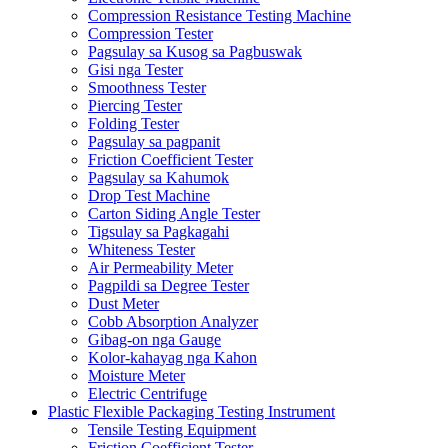
Compression Resistance Testing Machine
Compression Tester
Pagsulay sa Kusog sa Pagbuswak
Gisi nga Tester
Smoothness Tester
Piercing Tester
Folding Tester
Pagsulay sa pagpanit
Friction Coefficient Tester
Pagsulay sa Kahumok
Drop Test Machine
Carton Siding Angle Tester
Tigsulay sa Pagkagahi
Whiteness Tester
Air Permeability Meter
Pagpildi sa Degree Tester
Dust Meter
Cobb Absorption Analyzer
Gibag-on nga Gauge
Kolor-kahayag nga Kahon
Moisture Meter
Electric Centrifuge
Plastic Flexible Packaging Testing Instrument
Tensile Testing Equipment
Friction Coefficient Tester