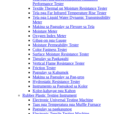
Performance Tester
Textile Thermal ug Moisture Resistance Tester
Tela nga Far Infrared Temperature Rise Tester
Tela nga Liquid Water Dynamic Transmissibility
Meter
Makina sa Pagsulay sa Flexure sa Tela
Moisture Meter
Oxygen Index Meter
Gibag-on nga Gauge
Moisture Permeability Tester
Color Fastness Tester
Surface Moisture Resistance Tester
Tigsulay sa Pagkagahi
Vertical Flame Resistance Tester
Friction Tester
Pagsulay sa Kahumok
Makina sa Pagsulay sa Pag-uros
Hydrostatic Resistance Tester
Instrumento sa Pagsukod sa Kolor
Kolor-kahayag nga Kahon
Rubber Plastic Testing Instrument
Electronic Universal Testing Machine
Taas nga Temperatura nga Muffle Furnace
Pagsulay sa pagkasunog
Electronic Tensile Testing Machine