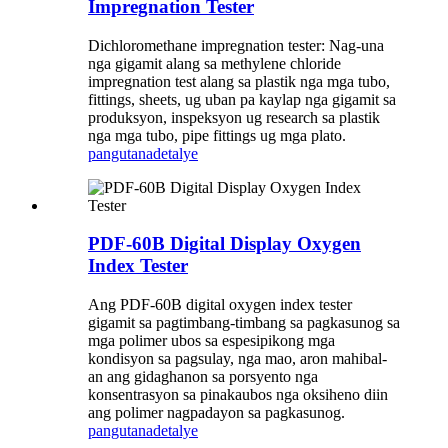
Impregnation Tester
Dichloromethane impregnation tester: Nag-una
nga gigamit alang sa methylene chloride
impregnation test alang sa plastik nga mga tubo,
fittings, sheets, ug uban pa kaylap nga gigamit sa
produksyon, inspeksyon ug research sa plastik
nga mga tubo, pipe fittings ug mga plato.
pangutana
detalye
PDF-60B Digital Display Oxygen
Index Tester
Ang PDF-60B digital oxygen index tester
gigamit sa pagtimbang-timbang sa pagkasunog sa
mga polimer ubos sa espesipikong mga
kondisyon sa pagsulay, nga mao, aron mahibal-
an ang gidaghanon sa porsyento nga
konsentrasyon sa pinakaubos nga oksiheno diin
ang polimer nagpadayon sa pagkasunog.
pangutana
detalye