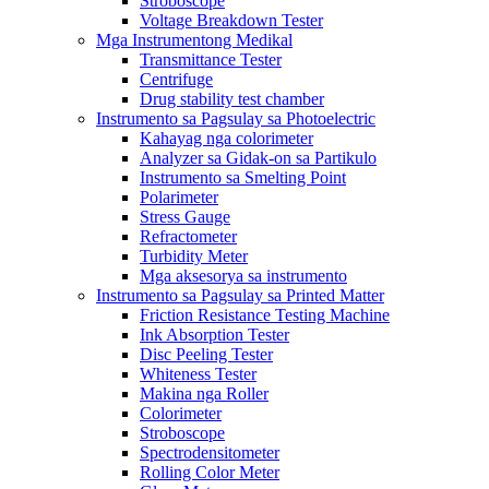
Stroboscope
Voltage Breakdown Tester
Mga Instrumentong Medikal
Transmittance Tester
Centrifuge
Drug stability test chamber
Instrumento sa Pagsulay sa Photoelectric
Kahayag nga colorimeter
Analyzer sa Gidak-on sa Partikulo
Instrumento sa Smelting Point
Polarimeter
Stress Gauge
Refractometer
Turbidity Meter
Mga aksesorya sa instrumento
Instrumento sa Pagsulay sa Printed Matter
Friction Resistance Testing Machine
Ink Absorption Tester
Disc Peeling Tester
Whiteness Tester
Makina nga Roller
Colorimeter
Stroboscope
Spectrodensitometer
Rolling Color Meter