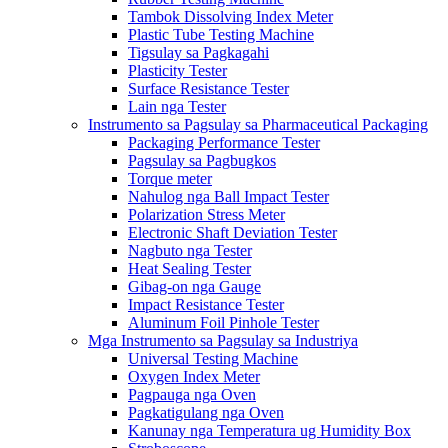
Tambok Dissolving Index Meter
Plastic Tube Testing Machine
Tigsulay sa Pagkagahi
Plasticity Tester
Surface Resistance Tester
Lain nga Tester
Instrumento sa Pagsulay sa Pharmaceutical Packaging
Packaging Performance Tester
Pagsulay sa Pagbugkos
Torque meter
Nahulog nga Ball Impact Tester
Polarization Stress Meter
Electronic Shaft Deviation Tester
Nagbuto nga Tester
Heat Sealing Tester
Gibag-on nga Gauge
Impact Resistance Tester
Aluminum Foil Pinhole Tester
Mga Instrumento sa Pagsulay sa Industriya
Universal Testing Machine
Oxygen Index Meter
Pagpauga nga Oven
Pagkatigulang nga Oven
Kanunay nga Temperatura ug Humidity Box