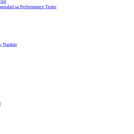
ctor
gsulud sa Performance Tester
ry Napkin
d