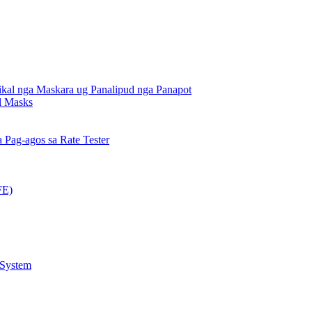
kal nga Maskara ug Panalipud nga Panapot
al Masks
Pag-agos sa Rate Tester
FE)
 System