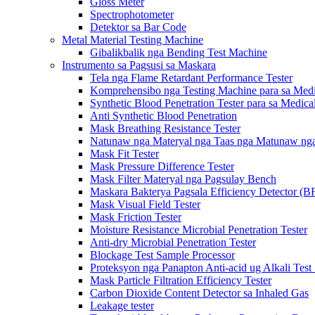
Gloss Meter
Spectrophotometer
Detektor sa Bar Code
Metal Material Testing Machine
Gibalikbalik nga Bending Test Machine
Instrumento sa Pagsusi sa Maskara
Tela nga Flame Retardant Performance Tester
Komprehensibo nga Testing Machine para sa Medi
Synthetic Blood Penetration Tester para sa Medic
Anti Synthetic Blood Penetration
Mask Breathing Resistance Tester
Natunaw nga Materyal nga Taas nga Matunaw nga 
Mask Fit Tester
Mask Pressure Difference Tester
Mask Filter Materyal nga Pagsulay Bench
Maskara Bakterya Pagsala Efficiency Detector (B
Mask Visual Field Tester
Mask Friction Tester
Moisture Resistance Microbial Penetration Tester
Anti-dry Microbial Penetration Tester
Blockage Test Sample Processor
Proteksyon nga Panapton Anti-acid ug Alkali Test
Mask Particle Filtration Efficiency Tester
Carbon Dioxide Content Detector sa Inhaled Gas
Leakage tester