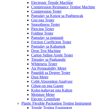
Electronic Tensile Machine
Compression Resistance Testing Machine
Compression Tester
Pagsulay sa Kusog sa Pagbuswak
Gisi nga Tester
Smoothness Tester
Piercing Tester
Folding Tester
Pagsulay sa pagpanit
Friction Coefficient Tester
Pagsulay sa Kahumok
Drop Test Machine
Carton Siding Angle Tester
Tigsulay sa Pagkagahi
Whiteness Tester
Air Permeability Meter
Pagpildi sa Degree Tester
Dust Meter
Cobb Absorption Analyzer
Gibag-on nga Gauge
Kolor-kahayag nga Kahon
Moisture Meter
Electric Centrifuge
Plastic Flexible Packaging Testing Instrument
Tensile Testing Equipment