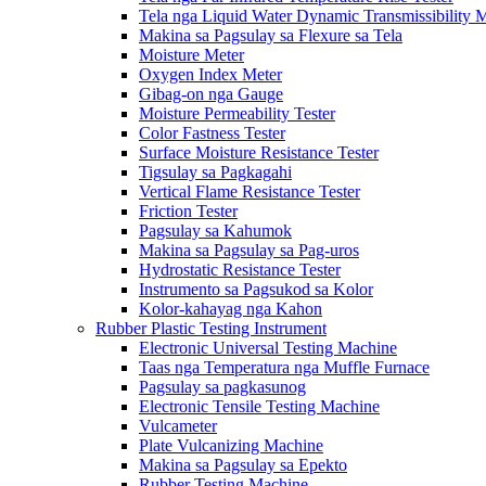
Tela nga Liquid Water Dynamic Transmissibility 
Makina sa Pagsulay sa Flexure sa Tela
Moisture Meter
Oxygen Index Meter
Gibag-on nga Gauge
Moisture Permeability Tester
Color Fastness Tester
Surface Moisture Resistance Tester
Tigsulay sa Pagkagahi
Vertical Flame Resistance Tester
Friction Tester
Pagsulay sa Kahumok
Makina sa Pagsulay sa Pag-uros
Hydrostatic Resistance Tester
Instrumento sa Pagsukod sa Kolor
Kolor-kahayag nga Kahon
Rubber Plastic Testing Instrument
Electronic Universal Testing Machine
Taas nga Temperatura nga Muffle Furnace
Pagsulay sa pagkasunog
Electronic Tensile Testing Machine
Vulcameter
Plate Vulcanizing Machine
Makina sa Pagsulay sa Epekto
Rubber Testing Machine