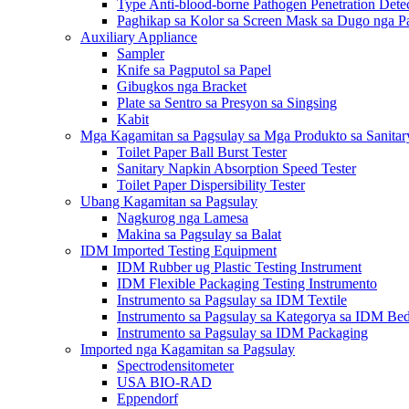
Type Anti-blood-borne Pathogen Penetration Dete
Paghikap sa Kolor sa Screen Mask sa Dugo nga Pa
Auxiliary Appliance
Sampler
Knife sa Pagputol sa Papel
Gibugkos nga Bracket
Plate sa Sentro sa Presyon sa Singsing
Kabit
Mga Kagamitan sa Pagsulay sa Mga Produkto sa Sanita
Toilet Paper Ball Burst Tester
Sanitary Napkin Absorption Speed ​​Tester
Toilet Paper Dispersibility Tester
Ubang Kagamitan sa Pagsulay
Nagkurog nga Lamesa
Makina sa Pagsulay sa Balat
IDM Imported Testing Equipment
IDM Rubber ug Plastic Testing Instrument
IDM Flexible Packaging Testing Instrumento
Instrumento sa Pagsulay sa IDM Textile
Instrumento sa Pagsulay sa Kategorya sa IDM Be
Instrumento sa Pagsulay sa IDM Packaging
Imported nga Kagamitan sa Pagsulay
Spectrodensitometer
USA BIO-RAD
Eppendorf