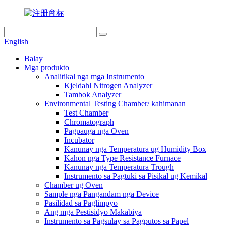
English
Balay
Mga produkto
Analitikal nga mga Instrumento
Kjeldahl Nitrogen Analyzer
Tambok Analyzer
Environmental Testing Chamber/ kahimanan
Test Chamber
Chromatograph
Pagpauga nga Oven
Incubator
Kanunay nga Temperatura ug Humidity Box
Kahon nga Type Resistance Furnace
Kanunay nga Temperatura Trough
Instrumento sa Pagtuki sa Pisikal ug Kemikal
Chamber ug Oven
Sample nga Pangandam nga Device
Pasilidad sa Paglimpyo
Ang mga Pestisidyo Makabiya
Instrumento sa Pagsulay sa Pagputos sa Papel