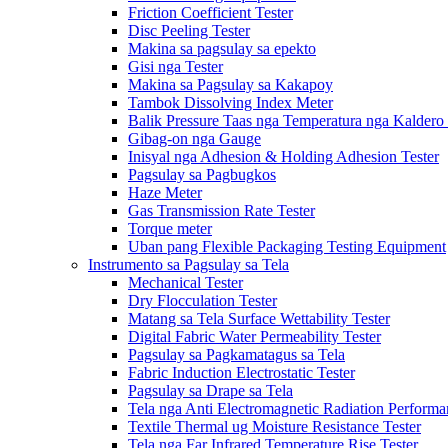
Friction Coefficient Tester
Disc Peeling Tester
Makina sa pagsulay sa epekto
Gisi nga Tester
Makina sa Pagsulay sa Kakapoy
Tambok Dissolving Index Meter
Balik Pressure Taas nga Temperatura nga Kaldero 
Gibag-on nga Gauge
Inisyal nga Adhesion & Holding Adhesion Tester
Pagsulay sa Pagbugkos
Haze Meter
Gas Transmission Rate Tester
Torque meter
Uban pang Flexible Packaging Testing Equipment
Instrumento sa Pagsulay sa Tela
Mechanical Tester
Dry Flocculation Tester
Matang sa Tela Surface Wettability Tester
Digital Fabric Water Permeability Tester
Pagsulay sa Pagkamatagus sa Tela
Fabric Induction Electrostatic Tester
Pagsulay sa Drape sa Tela
Tela nga Anti Electromagnetic Radiation Performa
Textile Thermal ug Moisture Resistance Tester
Tela nga Far Infrared Temperature Rise Tester