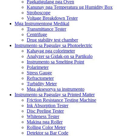
Pagkatigulang nga Oven
Kanunay nga Temperatura ug Humidity Box
Stroboscope
Voltage Breakdown Tester
Mga Instrumentong Medikal
Transmittance Tester
Centrifuge
Drug stability test chamber
Instrumento sa Pagsulay sa Photoelectric
Kahayag nga colorimeter
Analyzer sa Gidak-on sa Partikulo
Instrumento sa Smelting Point
Polarimeter
Stress Gauge
Refractometer
Turbidity Meter
Mga aksesorya sa instrumento
Instrumento sa Pagsulay sa Printed Matter
Friction Resistance Testing Machine
Ink Absorption Tester
Disc Peeling Tester
Whiteness Tester
Makina nga Roller
Rolling Color Meter
Detektor sa Bar Code