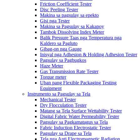
Friction Coefficient Tester
Disc Peeling Tester
Makina sa pagsulay sa epekto
Gisi nga Tester
Makina sa Pagsulay sa Kakapoy
Tambok Dissolving Index Meter
Balik Pressure Taas nga Temperatura nga
Kaldero sa Pagluto
Gibag-on nga Gauge
Inisyal nga Adhesion & Holding Adhesion Tester
Pagsulay sa Pagbugkos
Haze Meter
Gas Transmission Rate Tester
Torque meter
Uban pang Flexible Packaging Testing
Equipment
Instrumento sa Pagsulay sa Tela
Mechanical Tester
Dry Flocculation Tester
Matang sa Tela Surface Wettability Tester
Digital Fabric Water Permeability Tester
Pagsulay sa Pagkamatagus sa Tela
Fabric Induction Electrostatic Tester
Pagsulay sa Drape sa Tela
Tela nga Anti Electromagnetic Radiation