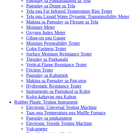
Pagsulay sa Pagkamatagus sa Tela
Pagsulay sa Drape sa Tela
Tela nga Far Infrared Temperature Rise Tester
Tela nga Liquid Water Dynamic Transmissibility Meter
Makina sa Pagsulay sa Flexure sa Tela
Moisture Meter
Oxygen Index Meter
Gibag-on nga Gauge
Moisture Permeability Tester
Color Fastness Tester
Surface Moisture Resistance Tester
Tigsulay sa Pagkagahi
Vertical Flame Resistance Tester
Friction Tester
Pagsulay sa Kahumok
Makina sa Pagsulay sa Pag-uros
Hydrostatic Resistance Tester
Instrumento sa Pagsukod sa Kolor
Kolor-kahayag nga Kahon
Rubber Plastic Testing Instrument
Electronic Universal Testing Machine
Taas nga Temperatura nga Muffle Furnace
Pagsulay sa pagkasunog
Electronic Tensile Testing Machine
Vulcameter