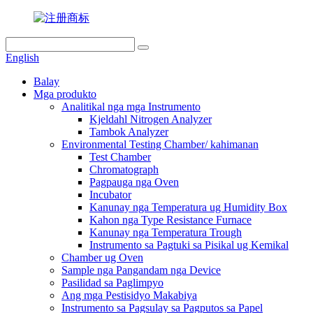
English
Balay
Mga produkto
Analitikal nga mga Instrumento
Kjeldahl Nitrogen Analyzer
Tambok Analyzer
Environmental Testing Chamber/ kahimanan
Test Chamber
Chromatograph
Pagpauga nga Oven
Incubator
Kanunay nga Temperatura ug Humidity Box
Kahon nga Type Resistance Furnace
Kanunay nga Temperatura Trough
Instrumento sa Pagtuki sa Pisikal ug Kemikal
Chamber ug Oven
Sample nga Pangandam nga Device
Pasilidad sa Paglimpyo
Ang mga Pestisidyo Makabiya
Instrumento sa Pagsulay sa Pagputos sa Papel