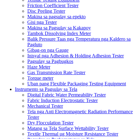
Friction Coefficient Tester
Disc Peeling Tester
Makina sa pagsulay sa epekto
Gisi nga Tester
Makina sa Pagsulay sa Kakapoy
Tambok Dissolving Index Meter
Balik Pressure Taas nga Temperatura nga Kaldero sa
Pagluto
Gibag-on nga Gauge
Inisyal nga Adhesion & Holding Adhesion Tester
Pagsulay sa Pagbugkos
Haze Meter
Gas Transmission Rate Tester
Torque meter
Uban pang Flexible Packaging Testing Equipment
Instrumento sa Pagsulay sa Tela
Digital Fabric Water Permeability Tester
Fabric Induction Electrostatic Tester
Mechanical Tester
Tela nga Anti Electromagnetic Radiation Performance
Tester
Dry Flocculation Tester
Matang sa Tela Surface Wettability Tester
Textile Thermal ug Moisture Resistance Tester