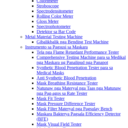
Colorimeter
Stroboscope
Spectrodensitometer
Rolling Color Meter
Gloss Meter
Spectrophotometer
Detektor sa Bar Code
Metal Material Testing Machine
Gibalikbalik nga Bending Test Machine
Instrumento sa Pagsusi sa Maskara
Tela nga Flame Retardant Performance Tester
Comprehensive Testing Machine para sa Medikal
nga Maskara ug Panalipud nga Panapot
Synthetic Blood Penetration Tester para sa
Medical Masks
Anti Synthetic Blood Penetration
Mask Breathing Resistance Tester
Natunaw nga Materyal nga Taas nga Matunaw
nga Pag-agos sa Rate Tester
Mask Fit Tester
Mask Pressure Difference Tester
Mask Filter Materyal nga Pagsulay Bench
Maskara Bakterya Pagsala Efficiency Detector
(BFE)
Mask Visual Field Tester