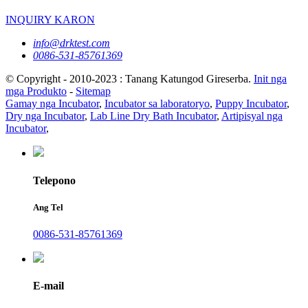
INQUIRY KARON
info@drktest.com
0086-531-85761369
© Copyright - 2010-2023 : Tanang Katungod Gireserba.
Init nga
mga Produkto
-
Sitemap
Gamay nga Incubator
,
Incubator sa laboratoryo
,
Puppy Incubator
,
Dry nga Incubator
,
Lab Line Dry Bath Incubator
,
Artipisyal nga
Incubator
,
Telepono
Ang Tel
0086-531-85761369
E-mail