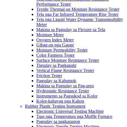
Performance Tester
Textile Thermal ug Moisture Resistance Tester
Tela nga Far Infrared Temperature Rise Tester
Tela nga Liquid Water Dynamic Transmissibility
Meter
Makina sa Pagsulay sa Flexure sa Tela
Moisture Meter
Oxygen Index Meter
Gibag-on nga Gauge
Moisture Permeability Tester
Color Fastness Tester
Surface Moisture Resistance Tester
Tigsulay sa Pagkagahi
Vertical Flame Resistance Tester
Friction Tester
Pagsulay sa Kahumok
Makina sa Pagsulay sa Pag-uros
Hydrostatic Resistance Tester
Instrumento sa Pagsukod sa Kolor
Kolor-kahayag nga Kahon
Rubber Plastic Testing Instrument
Electronic Universal Testing Machine
Taas nga Temperatura nga Muffle Furnace
Pagsulay sa pagkasunog
Electronic Tensile Testing Machine