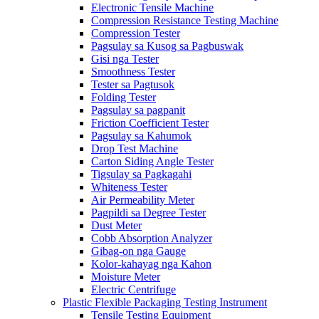
Electronic Tensile Machine
Compression Resistance Testing Machine
Compression Tester
Pagsulay sa Kusog sa Pagbuswak
Gisi nga Tester
Smoothness Tester
Tester sa Pagtusok
Folding Tester
Pagsulay sa pagpanit
Friction Coefficient Tester
Pagsulay sa Kahumok
Drop Test Machine
Carton Siding Angle Tester
Tigsulay sa Pagkagahi
Whiteness Tester
Air Permeability Meter
Pagpildi sa Degree Tester
Dust Meter
Cobb Absorption Analyzer
Gibag-on nga Gauge
Kolor-kahayag nga Kahon
Moisture Meter
Electric Centrifuge
Plastic Flexible Packaging Testing Instrument
Tensile Testing Equipment