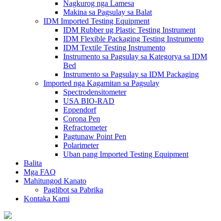
Nagkurog nga Lamesa
Makina sa Pagsulay sa Balat
IDM Imported Testing Equipment
IDM Rubber ug Plastic Testing Instrument
IDM Flexible Packaging Testing Instrumento
IDM Textile Testing Instrumento
Instrumento sa Pagsulay sa Kategorya sa IDM
Bed
Instrumento sa Pagsulay sa IDM Packaging
Imported nga Kagamitan sa Pagsulay
Spectrodensitometer
USA BIO-RAD
Eppendorf
Corona Pen
Refractometer
Pagtunaw Point Pen
Polarimeter
Uban pang Imported Testing Equipment
Balita
Mga FAQ
Mahitungod Kanato
Paglibot sa Pabrika
Kontaka Kami