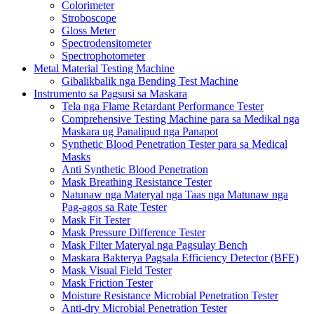
Colorimeter
Stroboscope
Gloss Meter
Spectrodensitometer
Spectrophotometer
Metal Material Testing Machine
Gibalikbalik nga Bending Test Machine
Instrumento sa Pagsusi sa Maskara
Tela nga Flame Retardant Performance Tester
Comprehensive Testing Machine para sa Medikal nga
Maskara ug Panalipud nga Panapot
Synthetic Blood Penetration Tester para sa Medical
Masks
Anti Synthetic Blood Penetration
Mask Breathing Resistance Tester
Natunaw nga Materyal nga Taas nga Matunaw nga
Pag-agos sa Rate Tester
Mask Fit Tester
Mask Pressure Difference Tester
Mask Filter Materyal nga Pagsulay Bench
Maskara Bakterya Pagsala Efficiency Detector (BFE)
Mask Visual Field Tester
Mask Friction Tester
Moisture Resistance Microbial Penetration Tester
Anti-dry Microbial Penetration Tester