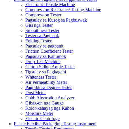
Electronic Tensile Machine
Compression Resistance Testing Machine
Compression Tester
Pagsulay sa Kusog sa Pagbuswak
Gisi nga Tester
Smoothness Tester
Tester sa Pagtusok
Folding Tester
Pagsulay sa pagpanit
Friction Coefficient Tester
Pagsulay sa Kahumok
Drop Test Machine
Carton Siding Angle Tester
Tigsulay sa Pagkagahi
Whiteness Tester
Air Permeability Meter
Pagpildi sa Degree Tester
Dust Meter
Cobb Absorption Analyzer
Gibag-on nga Gauge
Kolor-kahayag nga Kahon
Moisture Meter
Electric Centrifuge
Plastic Flexible Packaging Testing Instrument
Tensile Testing Equipment