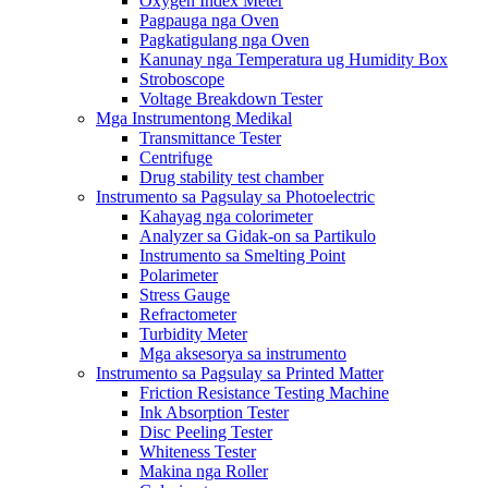
Oxygen Index Meter
Pagpauga nga Oven
Pagkatigulang nga Oven
Kanunay nga Temperatura ug Humidity Box
Stroboscope
Voltage Breakdown Tester
Mga Instrumentong Medikal
Transmittance Tester
Centrifuge
Drug stability test chamber
Instrumento sa Pagsulay sa Photoelectric
Kahayag nga colorimeter
Analyzer sa Gidak-on sa Partikulo
Instrumento sa Smelting Point
Polarimeter
Stress Gauge
Refractometer
Turbidity Meter
Mga aksesorya sa instrumento
Instrumento sa Pagsulay sa Printed Matter
Friction Resistance Testing Machine
Ink Absorption Tester
Disc Peeling Tester
Whiteness Tester
Makina nga Roller