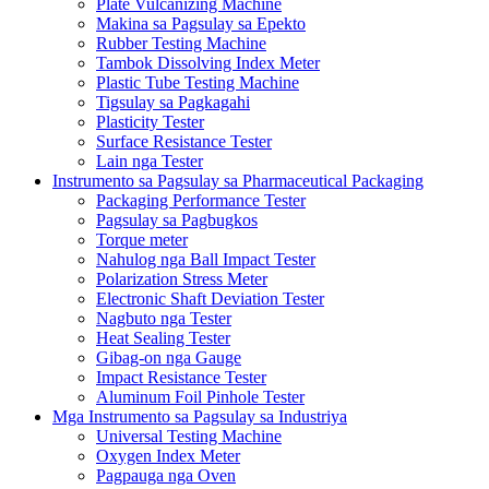
Plate Vulcanizing Machine
Makina sa Pagsulay sa Epekto
Rubber Testing Machine
Tambok Dissolving Index Meter
Plastic Tube Testing Machine
Tigsulay sa Pagkagahi
Plasticity Tester
Surface Resistance Tester
Lain nga Tester
Instrumento sa Pagsulay sa Pharmaceutical Packaging
Packaging Performance Tester
Pagsulay sa Pagbugkos
Torque meter
Nahulog nga Ball Impact Tester
Polarization Stress Meter
Electronic Shaft Deviation Tester
Nagbuto nga Tester
Heat Sealing Tester
Gibag-on nga Gauge
Impact Resistance Tester
Aluminum Foil Pinhole Tester
Mga Instrumento sa Pagsulay sa Industriya
Universal Testing Machine
Oxygen Index Meter
Pagpauga nga Oven