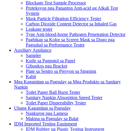
Blockage Test Sample Processor
Proteksyon nga Panapton Anti-acid ug Alkali Test
System
Mask Particle Filtration Efficiency Tester
Carbon Dioxide Content Detector sa Inhaled Gas
Leakage tester
Type Anti-blood-borne Pathogen Penetration Detector
Paghikap sa Kolor sa Screen Mask sa Dugo nga
Pagsulud sa Performance Tester
Auxiliary Appliance
Sampler
Knife sa Pagputol sa Papel
Gibugkos nga Bracket
Plate sa Sentro sa Presyon sa Singsing
Kabit
Mga Kagamitan sa Pagsulay sa Mga Produkto sa Sanitary
Napkin
Toilet Paper Ball Burst Tester
Sanitary Napkin Absorption Speed ​​Tester
Toilet Paper Dispersibility Tester
Ubang Kagamitan sa Pagsulay
Nagkurog nga Lamesa
Makina sa Pagsulay sa Balat
IDM Imported Testing Equipment
IDM Rubber ug Plastic Testing Instrument