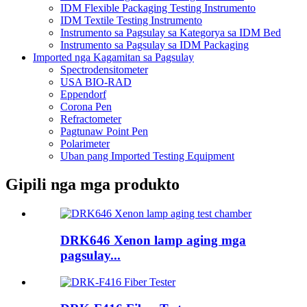
IDM Flexible Packaging Testing Instrumento
IDM Textile Testing Instrumento
Instrumento sa Pagsulay sa Kategorya sa IDM Bed
Instrumento sa Pagsulay sa IDM Packaging
Imported nga Kagamitan sa Pagsulay
Spectrodensitometer
USA BIO-RAD
Eppendorf
Corona Pen
Refractometer
Pagtunaw Point Pen
Polarimeter
Uban pang Imported Testing Equipment
Gipili nga mga produkto
DRK646 Xenon lamp aging mga
pagsulay...