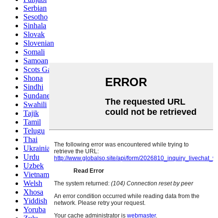
Serbian
Sesotho
Sinhala
Slovak
Slovenian
Somali
Samoan
Scots Gaelic
Shona
Sindhi
Sundanese
Swahili
Tajik
Tamil
Telugu
Thai
Ukrainian
Urdu
Uzbek
Vietnamese
Welsh
Xhosa
Yiddish
Yoruba