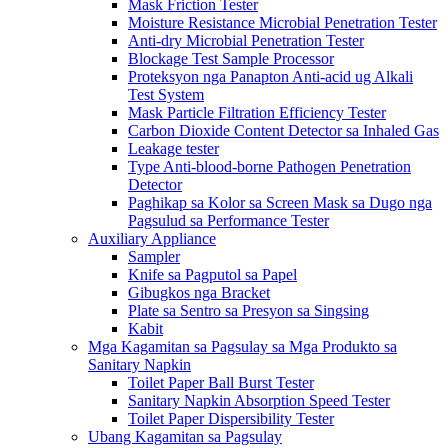
Mask Friction Tester
Moisture Resistance Microbial Penetration Tester
Anti-dry Microbial Penetration Tester
Blockage Test Sample Processor
Proteksyon nga Panapton Anti-acid ug Alkali
Test System
Mask Particle Filtration Efficiency Tester
Carbon Dioxide Content Detector sa Inhaled Gas
Leakage tester
Type Anti-blood-borne Pathogen Penetration
Detector
Paghikap sa Kolor sa Screen Mask sa Dugo nga
Pagsulud sa Performance Tester
Auxiliary Appliance
Sampler
Knife sa Pagputol sa Papel
Gibugkos nga Bracket
Plate sa Sentro sa Presyon sa Singsing
Kabit
Mga Kagamitan sa Pagsulay sa Mga Produkto sa
Sanitary Napkin
Toilet Paper Ball Burst Tester
Sanitary Napkin Absorption Speed ​​Tester
Toilet Paper Dispersibility Tester
Ubang Kagamitan sa Pagsulay