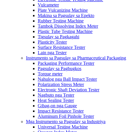
Vulcameter
Plate Vulcanizing Machine
Makina sa Pagsulay sa Epekto
Rubber Testing Machine
Tambok Dissolving Index Meter
Plastic Tube Testing Machine
Tigsulay sa Pagkagahi
Plasticity Tester
Surface Resistance Tester
Lain nga Tester
Instrumento sa Pagsulay sa Pharmaceutical Packaging
Packaging Performance Tester
Pagsulay sa Pagbugkos
Torque meter
Nahulog nga Ball Impact Tester
Polarization Stress Meter
Electronic Shaft Deviation Tester
Nagbuto nga Tester
Heat Sealing Tester
Gibag-on nga Gauge
Impact Resistance Tester
Aluminum Foil Pinhole Tester
Mga Instrumento sa Pagsulay sa Industriya
Universal Testing Machine