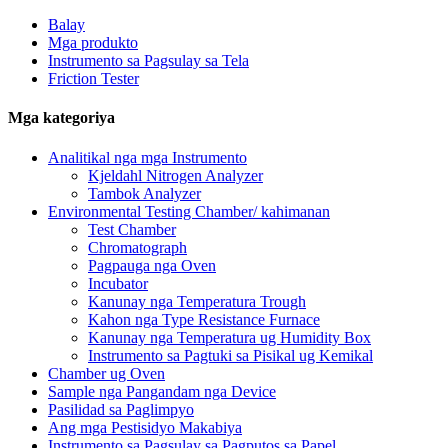
Balay
Mga produkto
Instrumento sa Pagsulay sa Tela
Friction Tester
Mga kategoriya
Analitikal nga mga Instrumento
Kjeldahl Nitrogen Analyzer
Tambok Analyzer
Environmental Testing Chamber/ kahimanan
Test Chamber
Chromatograph
Pagpauga nga Oven
Incubator
Kanunay nga Temperatura Trough
Kahon nga Type Resistance Furnace
Kanunay nga Temperatura ug Humidity Box
Instrumento sa Pagtuki sa Pisikal ug Kemikal
Chamber ug Oven
Sample nga Pangandam nga Device
Pasilidad sa Paglimpyo
Ang mga Pestisidyo Makabiya
Instrumento sa Pagsulay sa Pagputos sa Papel