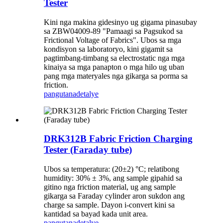
Tester
Kini nga makina gidesinyo ug gigama pinasubay
sa ZBW04009-89 "Pamaagi sa Pagsukod sa
Frictional Voltage of Fabrics". Ubos sa mga
kondisyon sa laboratoryo, kini gigamit sa
pagtimbang-timbang sa electrostatic nga mga
kinaiya sa mga panapton o mga hilo ug uban
pang mga materyales nga gikarga sa porma sa
friction.
pangutana
detalye
DRK312B Fabric Friction Charging
Tester (Faraday tube)
Ubos sa temperatura: (20±2) °C; relatibong
humidity: 30% ± 3%, ang sample gipahid sa
gitino nga friction material, ug ang sample
gikarga sa Faraday cylinder aron sukdon ang
charge sa sample. Dayon i-convert kini sa
kantidad sa bayad kada unit area.
pangutana
detalye