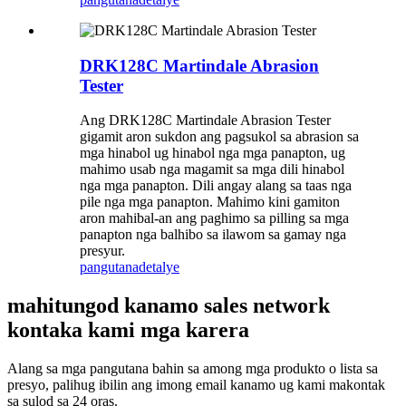
DRK128C Martindale Abrasion
Tester
Ang DRK128C Martindale Abrasion Tester
gigamit aron sukdon ang pagsukol sa abrasion sa
mga hinabol ug hinabol nga mga panapton, ug
mahimo usab nga magamit sa mga dili hinabol
nga mga panapton. Dili angay alang sa taas nga
pile nga mga panapton. Mahimo kini gamiton
aron mahibal-an ang paghimo sa pilling sa mga
panapton nga balhibo sa ilawom sa gamay nga
presyur.
pangutana
detalye
mahitungod kanamo sales network
kontaka kami mga karera
Alang sa mga pangutana bahin sa among mga produkto o lista sa
presyo, palihug ibilin ang imong email kanamo ug kami makontak
sa sulod sa 24 oras.