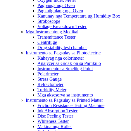
Oxygen Index Meter
Pagpauga nga Oven
Pagkatigulang nga Oven
Kanunay nga Temperatura ug Humidity Box
Stroboscope
Voltage Breakdown Tester
Mga Instrumentong Medikal
Transmittance Tester
Centrifuge
Drug stability test chamber
Instrumento sa Pagsulay sa Photoelectric
Kahayag nga colorimeter
Analyzer sa Gidak-on sa Partikulo
Instrumento sa Smelting Point
Polarimeter
Stress Gauge
Refractometer
Turbidity Meter
Mga aksesorya sa instrumento
Instrumento sa Pagsulay sa Printed Matter
Friction Resistance Testing Machine
Ink Absorption Tester
Disc Peeling Tester
Whiteness Tester
Makina nga Roller