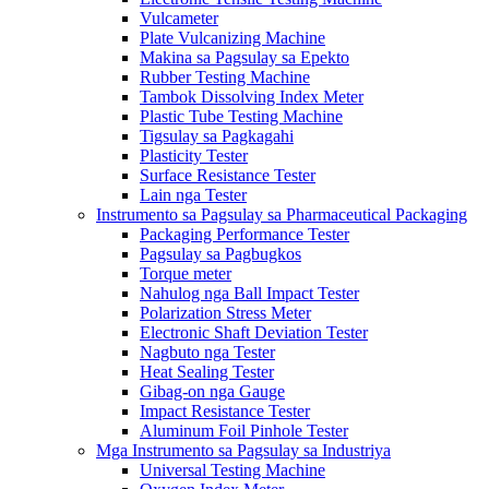
Vulcameter
Plate Vulcanizing Machine
Makina sa Pagsulay sa Epekto
Rubber Testing Machine
Tambok Dissolving Index Meter
Plastic Tube Testing Machine
Tigsulay sa Pagkagahi
Plasticity Tester
Surface Resistance Tester
Lain nga Tester
Instrumento sa Pagsulay sa Pharmaceutical Packaging
Packaging Performance Tester
Pagsulay sa Pagbugkos
Torque meter
Nahulog nga Ball Impact Tester
Polarization Stress Meter
Electronic Shaft Deviation Tester
Nagbuto nga Tester
Heat Sealing Tester
Gibag-on nga Gauge
Impact Resistance Tester
Aluminum Foil Pinhole Tester
Mga Instrumento sa Pagsulay sa Industriya
Universal Testing Machine