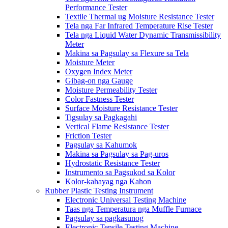
Performance Tester
Textile Thermal ug Moisture Resistance Tester
Tela nga Far Infrared Temperature Rise Tester
Tela nga Liquid Water Dynamic Transmissibility
Meter
Makina sa Pagsulay sa Flexure sa Tela
Moisture Meter
Oxygen Index Meter
Gibag-on nga Gauge
Moisture Permeability Tester
Color Fastness Tester
Surface Moisture Resistance Tester
Tigsulay sa Pagkagahi
Vertical Flame Resistance Tester
Friction Tester
Pagsulay sa Kahumok
Makina sa Pagsulay sa Pag-uros
Hydrostatic Resistance Tester
Instrumento sa Pagsukod sa Kolor
Kolor-kahayag nga Kahon
Rubber Plastic Testing Instrument
Electronic Universal Testing Machine
Taas nga Temperatura nga Muffle Furnace
Pagsulay sa pagkasunog
Electronic Tensile Testing Machine