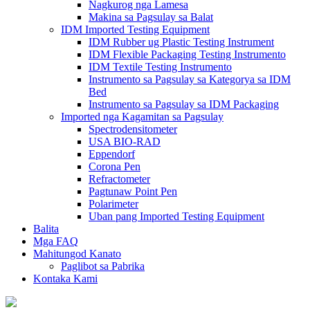
Nagkurog nga Lamesa
Makina sa Pagsulay sa Balat
IDM Imported Testing Equipment
IDM Rubber ug Plastic Testing Instrument
IDM Flexible Packaging Testing Instrumento
IDM Textile Testing Instrumento
Instrumento sa Pagsulay sa Kategorya sa IDM
Bed
Instrumento sa Pagsulay sa IDM Packaging
Imported nga Kagamitan sa Pagsulay
Spectrodensitometer
USA BIO-RAD
Eppendorf
Corona Pen
Refractometer
Pagtunaw Point Pen
Polarimeter
Uban pang Imported Testing Equipment
Balita
Mga FAQ
Mahitungod Kanato
Paglibot sa Pabrika
Kontaka Kami