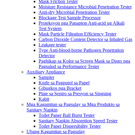
Mask Friction Tester
Moisture Resistance Microbial Penetration Tester
Anti-dry Microbial Penetration Tester
Blockage Test Sample Processor
Proteksyon nga Panapton Anti-acid ug Alkali
Test System
Mask Particle Filtration Efficiency Tester
Carbon Dioxide Content Detector sa Inhaled Gas
Leakage tester
Type Anti-blood-borne Pathogen Penetration
Detector
Paghikap sa Kolor sa Screen Mask sa Dugo nga
Pagsulud sa Performance Tester
Auxiliary Appliance
Sampler
Knife sa Pagputol sa Papel
Gibugkos nga Bracket
Plate sa Sentro sa Presyon sa Singsing
Kabit
Mga Kagamitan sa Pagsulay sa Mga Produkto sa
Sanitary Napkin
Toilet Paper Ball Burst Tester
Sanitary Napkin Absorption Speed ​​Tester
Toilet Paper Dispersibility Tester
Ubang Kagamitan sa Pagsulay