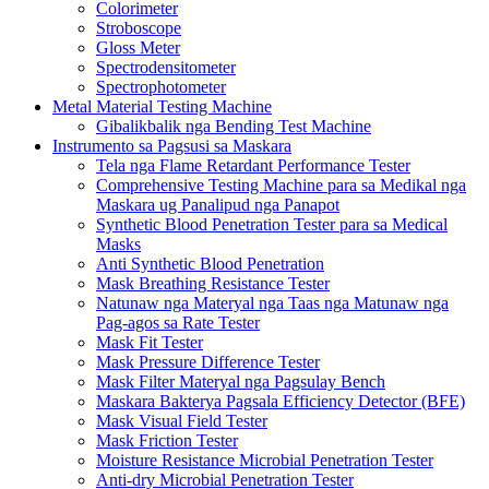
Colorimeter
Stroboscope
Gloss Meter
Spectrodensitometer
Spectrophotometer
Metal Material Testing Machine
Gibalikbalik nga Bending Test Machine
Instrumento sa Pagsusi sa Maskara
Tela nga Flame Retardant Performance Tester
Comprehensive Testing Machine para sa Medikal nga
Maskara ug Panalipud nga Panapot
Synthetic Blood Penetration Tester para sa Medical
Masks
Anti Synthetic Blood Penetration
Mask Breathing Resistance Tester
Natunaw nga Materyal nga Taas nga Matunaw nga
Pag-agos sa Rate Tester
Mask Fit Tester
Mask Pressure Difference Tester
Mask Filter Materyal nga Pagsulay Bench
Maskara Bakterya Pagsala Efficiency Detector (BFE)
Mask Visual Field Tester
Mask Friction Tester
Moisture Resistance Microbial Penetration Tester
Anti-dry Microbial Penetration Tester