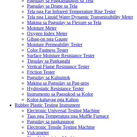
Pagsulay sa Pagkamatagus sa Tela
Pagsulay sa Drape sa Tela
Tela nga Far Infrared Temperature Rise Tester
Tela nga Liquid Water Dynamic Transmissibility Meter
Makina sa Pagsulay sa Flexure sa Tela
Moisture Meter
Oxygen Index Meter
Gibag-on nga Gauge
Moisture Permeability Tester
Color Fastness Tester
Surface Moisture Resistance Tester
Tigsulay sa Pagkagahi
Vertical Flame Resistance Tester
Friction Tester
Pagsulay sa Kahumok
Makina sa Pagsulay sa Pag-uros
Hydrostatic Resistance Tester
Instrumento sa Pagsukod sa Kolor
Kolor-kahayag nga Kahon
Rubber Plastic Testing Instrument
Electronic Universal Testing Machine
Taas nga Temperatura nga Muffle Furnace
Pagsulay sa pagkasunog
Electronic Tensile Testing Machine
Vulcameter