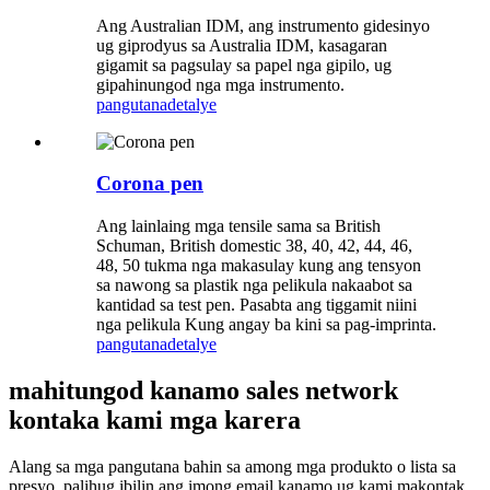
Ang Australian IDM, ang instrumento gidesinyo
ug giprodyus sa Australia IDM, kasagaran
gigamit sa pagsulay sa papel nga gipilo, ug
gipahinungod nga mga instrumento.
pangutana
detalye
Corona pen
Ang lainlaing mga tensile sama sa British
Schuman, British domestic 38, 40, 42, 44, 46,
48, 50 tukma nga makasulay kung ang tensyon
sa nawong sa plastik nga pelikula nakaabot sa
kantidad sa test pen. Pasabta ang tiggamit niini
nga pelikula Kung angay ba kini sa pag-imprinta.
pangutana
detalye
mahitungod kanamo sales network
kontaka kami mga karera
Alang sa mga pangutana bahin sa among mga produkto o lista sa
presyo, palihug ibilin ang imong email kanamo ug kami makontak