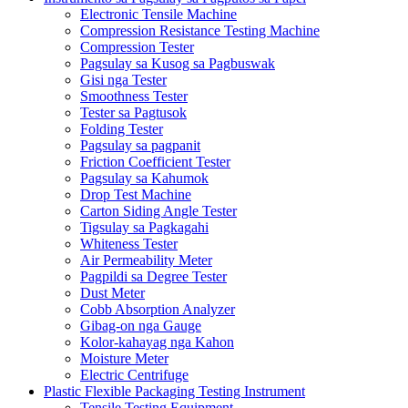
Electronic Tensile Machine
Compression Resistance Testing Machine
Compression Tester
Pagsulay sa Kusog sa Pagbuswak
Gisi nga Tester
Smoothness Tester
Tester sa Pagtusok
Folding Tester
Pagsulay sa pagpanit
Friction Coefficient Tester
Pagsulay sa Kahumok
Drop Test Machine
Carton Siding Angle Tester
Tigsulay sa Pagkagahi
Whiteness Tester
Air Permeability Meter
Pagpildi sa Degree Tester
Dust Meter
Cobb Absorption Analyzer
Gibag-on nga Gauge
Kolor-kahayag nga Kahon
Moisture Meter
Electric Centrifuge
Plastic Flexible Packaging Testing Instrument
Tensile Testing Equipment