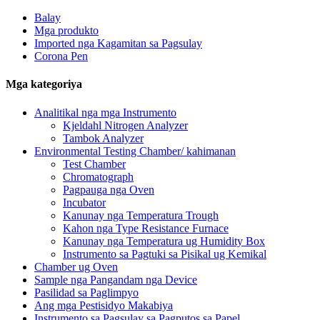
Balay
Mga produkto
Imported nga Kagamitan sa Pagsulay
Corona Pen
Mga kategoriya
Analitikal nga mga Instrumento
Kjeldahl Nitrogen Analyzer
Tambok Analyzer
Environmental Testing Chamber/ kahimanan
Test Chamber
Chromatograph
Pagpauga nga Oven
Incubator
Kanunay nga Temperatura Trough
Kahon nga Type Resistance Furnace
Kanunay nga Temperatura ug Humidity Box
Instrumento sa Pagtuki sa Pisikal ug Kemikal
Chamber ug Oven
Sample nga Pangandam nga Device
Pasilidad sa Paglimpyo
Ang mga Pestisidyo Makabiya
Instrumento sa Pagsulay sa Pagputos sa Papel