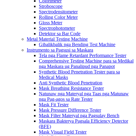
Colorimeter
Stroboscope
Spectrodensitometer
Rolling Color Meter
Gloss Meter
Spectrophotometer
Detektor sa Bar Code
Metal Material Testing Machine
Gibalikbalik nga Bending Test Machine
Instrumento sa Pagsusi sa Maskara
Tela nga Flame Retardant Performance Tester
Comprehensive Testing Machine para sa Medikal
nga Maskara ug Panalipud nga Panapot
Synthetic Blood Penetration Tester para sa
Medical Masks
Anti Synthetic Blood Penetration
Mask Breathing Resistance Tester
Natunaw nga Materyal nga Taas nga Matunaw
nga Pag-agos sa Rate Tester
Mask Fit Tester
Mask Pressure Difference Tester
Mask Filter Materyal nga Pagsulay Bench
Maskara Bakterya Pagsala Efficiency Detector
(BFE)
Mask Visual Field Tester