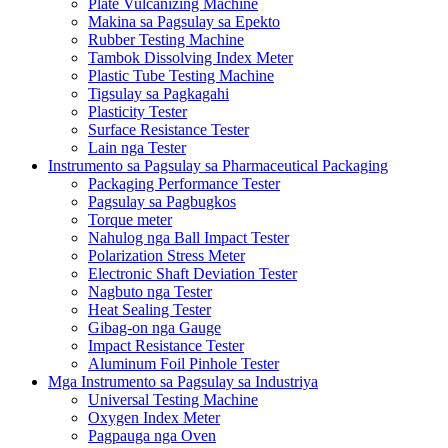
Plate Vulcanizing Machine
Makina sa Pagsulay sa Epekto
Rubber Testing Machine
Tambok Dissolving Index Meter
Plastic Tube Testing Machine
Tigsulay sa Pagkagahi
Plasticity Tester
Surface Resistance Tester
Lain nga Tester
Instrumento sa Pagsulay sa Pharmaceutical Packaging
Packaging Performance Tester
Pagsulay sa Pagbugkos
Torque meter
Nahulog nga Ball Impact Tester
Polarization Stress Meter
Electronic Shaft Deviation Tester
Nagbuto nga Tester
Heat Sealing Tester
Gibag-on nga Gauge
Impact Resistance Tester
Aluminum Foil Pinhole Tester
Mga Instrumento sa Pagsulay sa Industriya
Universal Testing Machine
Oxygen Index Meter
Pagpauga nga Oven