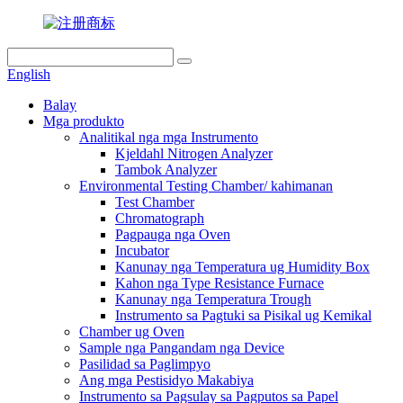
English
Balay
Mga produkto
Analitikal nga mga Instrumento
Kjeldahl Nitrogen Analyzer
Tambok Analyzer
Environmental Testing Chamber/ kahimanan
Test Chamber
Chromatograph
Pagpauga nga Oven
Incubator
Kanunay nga Temperatura ug Humidity Box
Kahon nga Type Resistance Furnace
Kanunay nga Temperatura Trough
Instrumento sa Pagtuki sa Pisikal ug Kemikal
Chamber ug Oven
Sample nga Pangandam nga Device
Pasilidad sa Paglimpyo
Ang mga Pestisidyo Makabiya
Instrumento sa Pagsulay sa Pagputos sa Papel