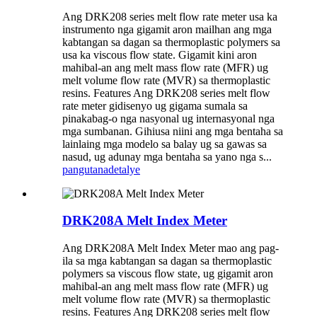
Ang DRK208 series melt flow rate meter usa ka
instrumento nga gigamit aron mailhan ang mga
kabtangan sa dagan sa thermoplastic polymers sa
usa ka viscous flow state. Gigamit kini aron
mahibal-an ang melt mass flow rate (MFR) ug
melt volume flow rate (MVR) sa thermoplastic
resins. Features Ang DRK208 series melt flow
rate meter gidisenyo ug gigama sumala sa
pinakabag-o nga nasyonal ug internasyonal nga
mga sumbanan. Gihiusa niini ang mga bentaha sa
lainlaing mga modelo sa balay ug sa gawas sa
nasud, ug adunay mga bentaha sa yano nga s...
pangutana
detalye
DRK208A Melt Index Meter
Ang DRK208A Melt Index Meter mao ang pag-
ila sa mga kabtangan sa dagan sa thermoplastic
polymers sa viscous flow state, ug gigamit aron
mahibal-an ang melt mass flow rate (MFR) ug
melt volume flow rate (MVR) sa thermoplastic
resins. Features Ang DRK208 series melt flow