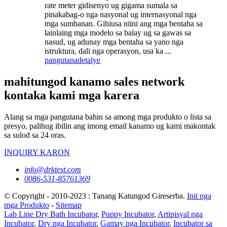
rate meter gidisenyo ug gigama sumala sa
pinakabag-o nga nasyonal ug internasyonal nga
mga sumbanan. Gihiusa niini ang mga bentaha sa
lainlaing mga modelo sa balay ug sa gawas sa
nasud, ug adunay mga bentaha sa yano nga
istruktura, dali nga operasyon, usa ka ...
pangutana
detalye
mahitungod kanamo sales network
kontaka kami mga karera
Alang sa mga pangutana bahin sa among mga produkto o lista sa
presyo, palihug ibilin ang imong email kanamo ug kami makontak
sa sulod sa 24 oras.
INQUIRY KARON
info@drktest.com
0086-531-85761369
© Copyright - 2010-2023 : Tanang Katungod Gireserba.
Init nga
mga Produkto
-
Sitemap
Lab Line Dry Bath Incubator
,
Puppy Incubator
,
Artipisyal nga
Incubator
,
Dry nga Incubator
,
Gamay nga Incubator
,
Incubator sa