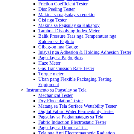
Friction Coefficient Tester
Disc Peeling Tester
Makina sa pagsulay sa epekto
Gisi nga Tester
Makina sa Pagsulay sa Kakapoy
Tambok Dissolving Index Meter
Balik Pressure Taas nga Temperatura nga
Kaldero sa Pagluto
Gibag-on nga Gauge
Inisyal nga Adhesion & Holding Adhesion Tester
Pagsulay sa Pagbugkos
Haze Meter
Gas Transmission Rate Tester
Torque meter
Uban pang Flexible Packaging Testing
Equipment
Instrumento sa Pagsulay sa Tela
Mechanical Tester
Dry Flocculation Tester
Matang sa Tela Surface Wettability Tester
Digital Fabric Water Permeability Tester
Pagsulay sa Pagkamatagus sa Tela
Fabric Induction Electrostatic Tester
Pagsulay sa Drape sa Tela
Tela nga Anti Electromagnetic Radiation