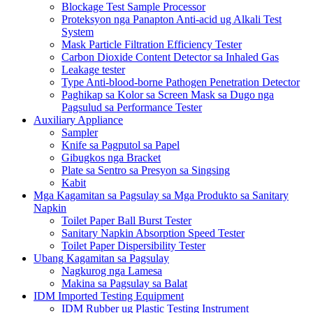
Blockage Test Sample Processor
Proteksyon nga Panapton Anti-acid ug Alkali Test
System
Mask Particle Filtration Efficiency Tester
Carbon Dioxide Content Detector sa Inhaled Gas
Leakage tester
Type Anti-blood-borne Pathogen Penetration Detector
Paghikap sa Kolor sa Screen Mask sa Dugo nga
Pagsulud sa Performance Tester
Auxiliary Appliance
Sampler
Knife sa Pagputol sa Papel
Gibugkos nga Bracket
Plate sa Sentro sa Presyon sa Singsing
Kabit
Mga Kagamitan sa Pagsulay sa Mga Produkto sa Sanitary
Napkin
Toilet Paper Ball Burst Tester
Sanitary Napkin Absorption Speed ​​Tester
Toilet Paper Dispersibility Tester
Ubang Kagamitan sa Pagsulay
Nagkurog nga Lamesa
Makina sa Pagsulay sa Balat
IDM Imported Testing Equipment
IDM Rubber ug Plastic Testing Instrument