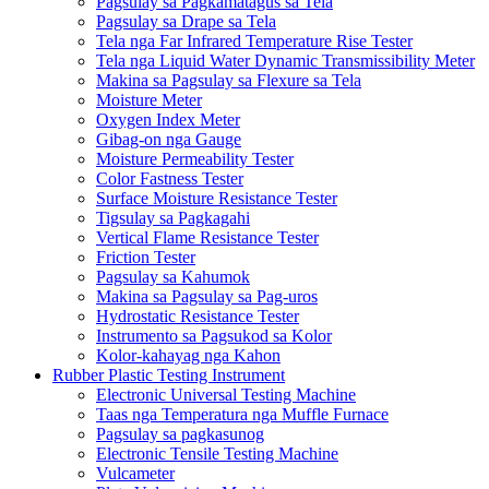
Pagsulay sa Pagkamatagus sa Tela
Pagsulay sa Drape sa Tela
Tela nga Far Infrared Temperature Rise Tester
Tela nga Liquid Water Dynamic Transmissibility Meter
Makina sa Pagsulay sa Flexure sa Tela
Moisture Meter
Oxygen Index Meter
Gibag-on nga Gauge
Moisture Permeability Tester
Color Fastness Tester
Surface Moisture Resistance Tester
Tigsulay sa Pagkagahi
Vertical Flame Resistance Tester
Friction Tester
Pagsulay sa Kahumok
Makina sa Pagsulay sa Pag-uros
Hydrostatic Resistance Tester
Instrumento sa Pagsukod sa Kolor
Kolor-kahayag nga Kahon
Rubber Plastic Testing Instrument
Electronic Universal Testing Machine
Taas nga Temperatura nga Muffle Furnace
Pagsulay sa pagkasunog
Electronic Tensile Testing Machine
Vulcameter