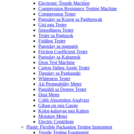
Electronic Tensile Machine
Compression Resistance Testing Machine
Compression Tester
Pagsulay sa Kusog sa Pagbuswak
Gisi nga Tester
Smoothness Tester
Tester sa Pagtusok
Folding Tester
Pagsulay sa pagpanit
Friction Coefficient Tester
Pagsulay sa Kahumok
Drop Test Machine
Carton Siding Angle Tester
Tigsulay sa Pagkagahi
Whiteness Tester
Air Permeability Meter
Pagpildi sa Degree Tester
Dust Meter
Cobb Absorption Analyzer
Gibag-on nga Gauge
Kolor-kahayag nga Kahon
Moisture Meter
Electric Centrifuge
Plastic Flexible Packaging Testing Instrument
Tensile Testing Equipment