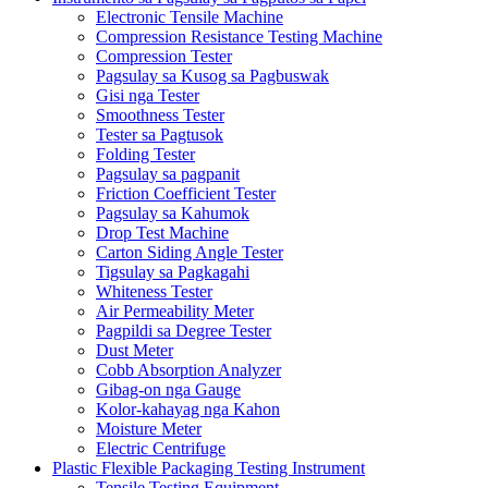
Electronic Tensile Machine
Compression Resistance Testing Machine
Compression Tester
Pagsulay sa Kusog sa Pagbuswak
Gisi nga Tester
Smoothness Tester
Tester sa Pagtusok
Folding Tester
Pagsulay sa pagpanit
Friction Coefficient Tester
Pagsulay sa Kahumok
Drop Test Machine
Carton Siding Angle Tester
Tigsulay sa Pagkagahi
Whiteness Tester
Air Permeability Meter
Pagpildi sa Degree Tester
Dust Meter
Cobb Absorption Analyzer
Gibag-on nga Gauge
Kolor-kahayag nga Kahon
Moisture Meter
Electric Centrifuge
Plastic Flexible Packaging Testing Instrument
Tensile Testing Equipment