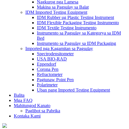
Nagkurog nga Lamesa
Makina sa Pagsulay sa Balat
IDM Imported Testing Equipment
IDM Rubber ug Plastic Testing Instrument
IDM Flexible Packaging Testing Instrumento
IDM Textile Testing Instrumento
Instrumento sa Pagsulay sa Kategorya sa IDM
Bed
Instrumento sa Pagsulay sa IDM Packaging
Imported nga Kagamitan sa Pagsulay
Spectrodensitometer
USA BIO-RAD
Eppendorf
Corona Pen
Refractometer
Pagtunaw Point Pen
Polarimeter
Uban pang Imported Testing Equipment
Balita
Mga FAQ
Mahitungod Kanato
Paglibot sa Pabrika
Kontaka Kami