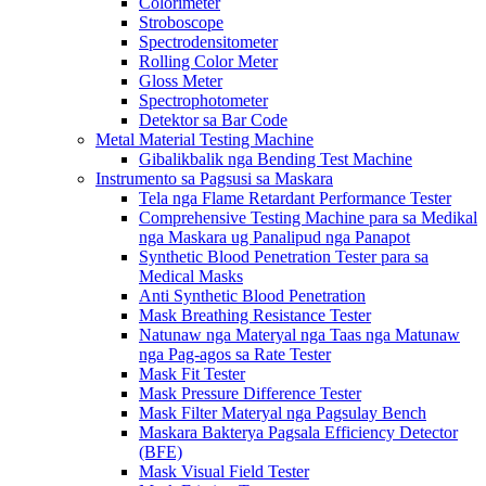
Colorimeter
Stroboscope
Spectrodensitometer
Rolling Color Meter
Gloss Meter
Spectrophotometer
Detektor sa Bar Code
Metal Material Testing Machine
Gibalikbalik nga Bending Test Machine
Instrumento sa Pagsusi sa Maskara
Tela nga Flame Retardant Performance Tester
Comprehensive Testing Machine para sa Medikal
nga Maskara ug Panalipud nga Panapot
Synthetic Blood Penetration Tester para sa
Medical Masks
Anti Synthetic Blood Penetration
Mask Breathing Resistance Tester
Natunaw nga Materyal nga Taas nga Matunaw
nga Pag-agos sa Rate Tester
Mask Fit Tester
Mask Pressure Difference Tester
Mask Filter Materyal nga Pagsulay Bench
Maskara Bakterya Pagsala Efficiency Detector
(BFE)
Mask Visual Field Tester