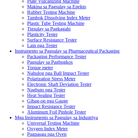
Plate Vulcanizing Machine
Makina sa Pagsulay sa Epekto
Rubber Testing Machine
Tambok Dissolving Index Meter
Plastic Tube Testing Machine
Tigsulay sa Pagkagahi
Plasticity Tester
Surface Resistance Tester
Lain nga Tester
Instrumento sa Pagsulay sa Pharmaceutical Packaging
Packaging Performance Tester
Pagsulay sa Pagbugkos
Torque meter
Nahulog nga Ball Impact Tester
Polarization Stress Meter
Electronic Shaft Deviation Tester
Nagbuto nga Tester
Heat Sealing Tester
Gibag-on nga Gauge
Impact Resistance Tester
Aluminum Foil Pinhole Tester
Mga Instrumento sa Pagsulay sa Industriya
Universal Testing Machine
Oxygen Index Meter
Pagpauga nga Oven