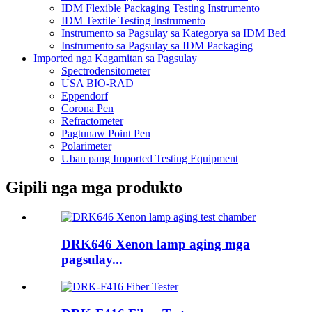
IDM Flexible Packaging Testing Instrumento
IDM Textile Testing Instrumento
Instrumento sa Pagsulay sa Kategorya sa IDM Bed
Instrumento sa Pagsulay sa IDM Packaging
Imported nga Kagamitan sa Pagsulay
Spectrodensitometer
USA BIO-RAD
Eppendorf
Corona Pen
Refractometer
Pagtunaw Point Pen
Polarimeter
Uban pang Imported Testing Equipment
Gipili nga mga produkto
DRK646 Xenon lamp aging mga
pagsulay...