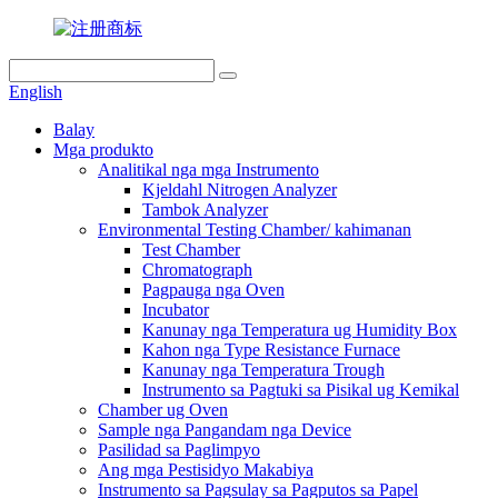
English
Balay
Mga produkto
Analitikal nga mga Instrumento
Kjeldahl Nitrogen Analyzer
Tambok Analyzer
Environmental Testing Chamber/ kahimanan
Test Chamber
Chromatograph
Pagpauga nga Oven
Incubator
Kanunay nga Temperatura ug Humidity Box
Kahon nga Type Resistance Furnace
Kanunay nga Temperatura Trough
Instrumento sa Pagtuki sa Pisikal ug Kemikal
Chamber ug Oven
Sample nga Pangandam nga Device
Pasilidad sa Paglimpyo
Ang mga Pestisidyo Makabiya
Instrumento sa Pagsulay sa Pagputos sa Papel