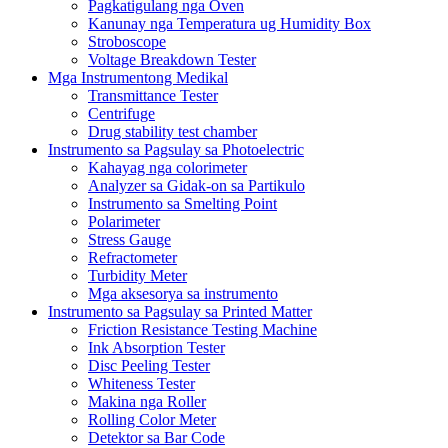
Pagkatigulang nga Oven
Kanunay nga Temperatura ug Humidity Box
Stroboscope
Voltage Breakdown Tester
Mga Instrumentong Medikal
Transmittance Tester
Centrifuge
Drug stability test chamber
Instrumento sa Pagsulay sa Photoelectric
Kahayag nga colorimeter
Analyzer sa Gidak-on sa Partikulo
Instrumento sa Smelting Point
Polarimeter
Stress Gauge
Refractometer
Turbidity Meter
Mga aksesorya sa instrumento
Instrumento sa Pagsulay sa Printed Matter
Friction Resistance Testing Machine
Ink Absorption Tester
Disc Peeling Tester
Whiteness Tester
Makina nga Roller
Rolling Color Meter
Detektor sa Bar Code