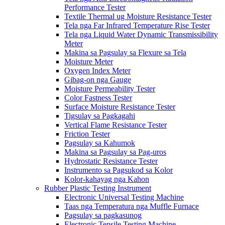
Performance Tester
Textile Thermal ug Moisture Resistance Tester
Tela nga Far Infrared Temperature Rise Tester
Tela nga Liquid Water Dynamic Transmissibility
Meter
Makina sa Pagsulay sa Flexure sa Tela
Moisture Meter
Oxygen Index Meter
Gibag-on nga Gauge
Moisture Permeability Tester
Color Fastness Tester
Surface Moisture Resistance Tester
Tigsulay sa Pagkagahi
Vertical Flame Resistance Tester
Friction Tester
Pagsulay sa Kahumok
Makina sa Pagsulay sa Pag-uros
Hydrostatic Resistance Tester
Instrumento sa Pagsukod sa Kolor
Kolor-kahayag nga Kahon
Rubber Plastic Testing Instrument
Electronic Universal Testing Machine
Taas nga Temperatura nga Muffle Furnace
Pagsulay sa pagkasunog
Electronic Tensile Testing Machine