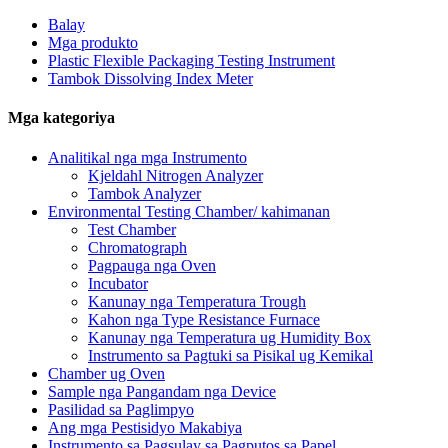
Balay
Mga produkto
Plastic Flexible Packaging Testing Instrument
Tambok Dissolving Index Meter
Mga kategoriya
Analitikal nga mga Instrumento
Kjeldahl Nitrogen Analyzer
Tambok Analyzer
Environmental Testing Chamber/ kahimanan
Test Chamber
Chromatograph
Pagpauga nga Oven
Incubator
Kanunay nga Temperatura Trough
Kahon nga Type Resistance Furnace
Kanunay nga Temperatura ug Humidity Box
Instrumento sa Pagtuki sa Pisikal ug Kemikal
Chamber ug Oven
Sample nga Pangandam nga Device
Pasilidad sa Paglimpyo
Ang mga Pestisidyo Makabiya
Instrumento sa Pagsulay sa Pagputos sa Papel