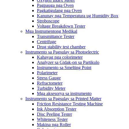
Oxygen Index Meter
Pagpauga nga Oven
Pagkatigulang nga Oven
Kanunay nga Temperatura ug Humidity Box
Stroboscope
Voltage Breakdown Tester
Mga Instrumentong Medikal
Transmittance Tester
Centrifuge
Drug stability test chamber
Instrumento sa Pagsulay sa Photoelectric
Kahayag nga colorimeter
Analyzer sa Gidak-on sa Partikulo
Instrumento sa Smelting Point
Polarimeter
Stress Gauge
Refractometer
Turbidity Meter
Mga aksesorya sa instrumento
Instrumento sa Pagsulay sa Printed Matter
Friction Resistance Testing Machine
Ink Absorption Tester
Disc Peeling Tester
Whiteness Tester
Makina nga Roller