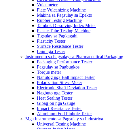
Vulcameter
Plate Vulcanizing Machine
Makina sa Pagsulay sa Epekto
Rubber Testing Machine
Tambok Dissolving Index Meter
Plastic Tube Testing Machine
Tigsulay sa Pagkagahi
Plasticity Tester
Surface Resistance Tester
Lain nga Tester
Instrumento sa Pagsulay sa Pharmaceutical Packaging
Packaging Performance Tester
Pagsulay sa Pagbugkos
Torque meter
Nahulog nga Ball Impact Tester
Polarization Stress Meter
Electronic Shaft Deviation Tester
Nagbuto nga Tester
Heat Sealing Tester
Gibag-on nga Gauge
Impact Resistance Tester
Aluminum Foil Pinhole Tester
Mga Instrumento sa Pagsulay sa Industriya
Universal Testing Machine