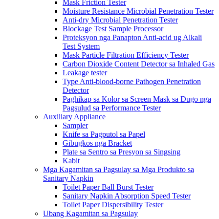
Mask Friction Tester
Moisture Resistance Microbial Penetration Tester
Anti-dry Microbial Penetration Tester
Blockage Test Sample Processor
Proteksyon nga Panapton Anti-acid ug Alkali
Test System
Mask Particle Filtration Efficiency Tester
Carbon Dioxide Content Detector sa Inhaled Gas
Leakage tester
Type Anti-blood-borne Pathogen Penetration
Detector
Paghikap sa Kolor sa Screen Mask sa Dugo nga
Pagsulud sa Performance Tester
Auxiliary Appliance
Sampler
Knife sa Pagputol sa Papel
Gibugkos nga Bracket
Plate sa Sentro sa Presyon sa Singsing
Kabit
Mga Kagamitan sa Pagsulay sa Mga Produkto sa
Sanitary Napkin
Toilet Paper Ball Burst Tester
Sanitary Napkin Absorption Speed ​​Tester
Toilet Paper Dispersibility Tester
Ubang Kagamitan sa Pagsulay