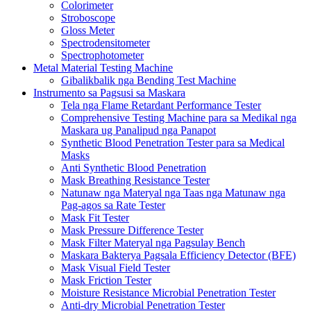
Colorimeter
Stroboscope
Gloss Meter
Spectrodensitometer
Spectrophotometer
Metal Material Testing Machine
Gibalikbalik nga Bending Test Machine
Instrumento sa Pagsusi sa Maskara
Tela nga Flame Retardant Performance Tester
Comprehensive Testing Machine para sa Medikal nga
Maskara ug Panalipud nga Panapot
Synthetic Blood Penetration Tester para sa Medical
Masks
Anti Synthetic Blood Penetration
Mask Breathing Resistance Tester
Natunaw nga Materyal nga Taas nga Matunaw nga
Pag-agos sa Rate Tester
Mask Fit Tester
Mask Pressure Difference Tester
Mask Filter Materyal nga Pagsulay Bench
Maskara Bakterya Pagsala Efficiency Detector (BFE)
Mask Visual Field Tester
Mask Friction Tester
Moisture Resistance Microbial Penetration Tester
Anti-dry Microbial Penetration Tester