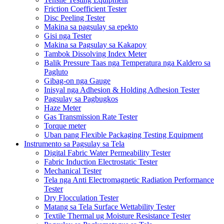
Friction Coefficient Tester
Disc Peeling Tester
Makina sa pagsulay sa epekto
Gisi nga Tester
Makina sa Pagsulay sa Kakapoy
Tambok Dissolving Index Meter
Balik Pressure Taas nga Temperatura nga Kaldero sa
Pagluto
Gibag-on nga Gauge
Inisyal nga Adhesion & Holding Adhesion Tester
Pagsulay sa Pagbugkos
Haze Meter
Gas Transmission Rate Tester
Torque meter
Uban pang Flexible Packaging Testing Equipment
Instrumento sa Pagsulay sa Tela
Digital Fabric Water Permeability Tester
Fabric Induction Electrostatic Tester
Mechanical Tester
Tela nga Anti Electromagnetic Radiation Performance
Tester
Dry Flocculation Tester
Matang sa Tela Surface Wettability Tester
Textile Thermal ug Moisture Resistance Tester