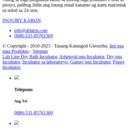
presyo, palihug ibilin ang imong email kanamo ug kami makontak
sa sulod sa 24 oras.
INQUIRY KARON
info@drktest.com
0086-531-85761369
© Copyright - 2010-2023 : Tanang Katungod Gireserba.
Init nga
mga Produkto
-
Sitemap
Lab Line Dry Bath Incubator
,
Artipisyal nga Incubator
,
Dry nga
Incubator
,
Incubator sa laboratoryo
,
Gamay nga Incubator
,
Puppy
Incubator
,
Telepono
Ang Tel
0086-531-85761369