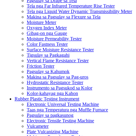
Pagsulay sa Drape sa Tela
Tela nga Far Infrared Temperature Rise Tester
Tela nga Liquid Water Dynamic Transmissibility Meter
Makina sa Pagsulay sa Flexure sa Tela
Moisture Meter
Oxygen Index Meter
Gibag-on nga Gauge
Moisture Permeability Tester
Color Fastness Tester
Surface Moisture Resistance Tester
Tigsulay sa Pagkagahi
Vertical Flame Resistance Tester
Friction Tester
Pagsulay sa Kahumok
Makina sa Pagsulay sa Pag-uros
Hydrostatic Resistance Tester
Instrumento sa Pagsukod sa Kolor
Kolor-kahayag nga Kahon
Rubber Plastic Testing Instrument
Electronic Universal Testing Machine
Taas nga Temperatura nga Muffle Furnace
Pagsulay sa pagkasunog
Electronic Tensile Testing Machine
Vulcameter
Plate Vulcanizing Machine