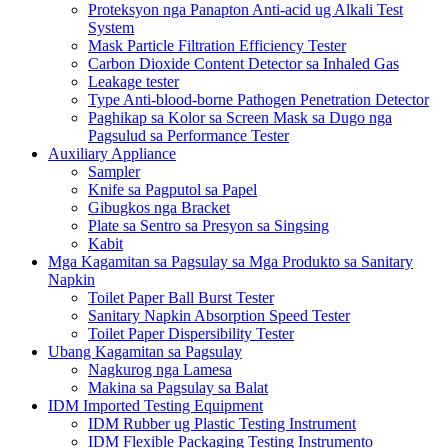
Proteksyon nga Panapton Anti-acid ug Alkali Test
System
Mask Particle Filtration Efficiency Tester
Carbon Dioxide Content Detector sa Inhaled Gas
Leakage tester
Type Anti-blood-borne Pathogen Penetration Detector
Paghikap sa Kolor sa Screen Mask sa Dugo nga
Pagsulud sa Performance Tester
Auxiliary Appliance
Sampler
Knife sa Pagputol sa Papel
Gibugkos nga Bracket
Plate sa Sentro sa Presyon sa Singsing
Kabit
Mga Kagamitan sa Pagsulay sa Mga Produkto sa Sanitary
Napkin
Toilet Paper Ball Burst Tester
Sanitary Napkin Absorption Speed ​​Tester
Toilet Paper Dispersibility Tester
Ubang Kagamitan sa Pagsulay
Nagkurog nga Lamesa
Makina sa Pagsulay sa Balat
IDM Imported Testing Equipment
IDM Rubber ug Plastic Testing Instrument
IDM Flexible Packaging Testing Instrumento