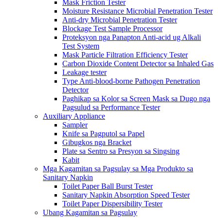
Mask Friction Tester
Moisture Resistance Microbial Penetration Tester
Anti-dry Microbial Penetration Tester
Blockage Test Sample Processor
Proteksyon nga Panapton Anti-acid ug Alkali
Test System
Mask Particle Filtration Efficiency Tester
Carbon Dioxide Content Detector sa Inhaled Gas
Leakage tester
Type Anti-blood-borne Pathogen Penetration
Detector
Paghikap sa Kolor sa Screen Mask sa Dugo nga
Pagsulud sa Performance Tester
Auxiliary Appliance
Sampler
Knife sa Pagputol sa Papel
Gibugkos nga Bracket
Plate sa Sentro sa Presyon sa Singsing
Kabit
Mga Kagamitan sa Pagsulay sa Mga Produkto sa
Sanitary Napkin
Toilet Paper Ball Burst Tester
Sanitary Napkin Absorption Speed ​​Tester
Toilet Paper Dispersibility Tester
Ubang Kagamitan sa Pagsulay