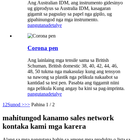
Ang Australian IDM, ang instrumento gidesinyo
ug giprodyus sa Australia IDM, kasagaran
gigamit sa pagsulay sa papel nga gipilo, ug
gipahinungod nga mga instrumento.
pangutana
detalye
Corona pen
Ang lainlaing mga tensile sama sa British
Schuman, British domestic 38, 40, 42, 44, 46,
48, 50 tukma nga makasulay kung ang tensyon
sa nawong sa plastik nga pelikula nakaabot sa
kantidad sa test pen. Pasabta ang tiggamit niini
nga pelikula Kung angay ba kini sa pag-imprinta.
pangutana
detalye
1
2
Sunod >
>>
Pahina 1 / 2
mahitungod kanamo sales network
kontaka kami mga karera
Alang sa mga pangutana bahin sa among mga produkto o lista sa