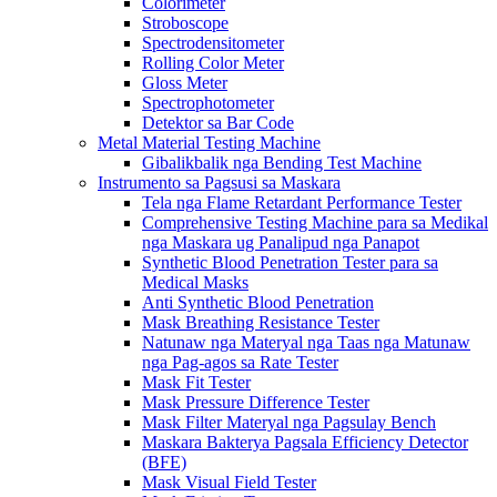
Colorimeter
Stroboscope
Spectrodensitometer
Rolling Color Meter
Gloss Meter
Spectrophotometer
Detektor sa Bar Code
Metal Material Testing Machine
Gibalikbalik nga Bending Test Machine
Instrumento sa Pagsusi sa Maskara
Tela nga Flame Retardant Performance Tester
Comprehensive Testing Machine para sa Medikal
nga Maskara ug Panalipud nga Panapot
Synthetic Blood Penetration Tester para sa
Medical Masks
Anti Synthetic Blood Penetration
Mask Breathing Resistance Tester
Natunaw nga Materyal nga Taas nga Matunaw
nga Pag-agos sa Rate Tester
Mask Fit Tester
Mask Pressure Difference Tester
Mask Filter Materyal nga Pagsulay Bench
Maskara Bakterya Pagsala Efficiency Detector
(BFE)
Mask Visual Field Tester