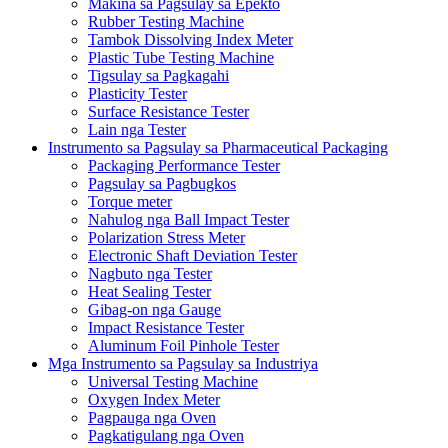
Makina sa Pagsulay sa Epekto
Rubber Testing Machine
Tambok Dissolving Index Meter
Plastic Tube Testing Machine
Tigsulay sa Pagkagahi
Plasticity Tester
Surface Resistance Tester
Lain nga Tester
Instrumento sa Pagsulay sa Pharmaceutical Packaging
Packaging Performance Tester
Pagsulay sa Pagbugkos
Torque meter
Nahulog nga Ball Impact Tester
Polarization Stress Meter
Electronic Shaft Deviation Tester
Nagbuto nga Tester
Heat Sealing Tester
Gibag-on nga Gauge
Impact Resistance Tester
Aluminum Foil Pinhole Tester
Mga Instrumento sa Pagsulay sa Industriya
Universal Testing Machine
Oxygen Index Meter
Pagpauga nga Oven
Pagkatigulang nga Oven