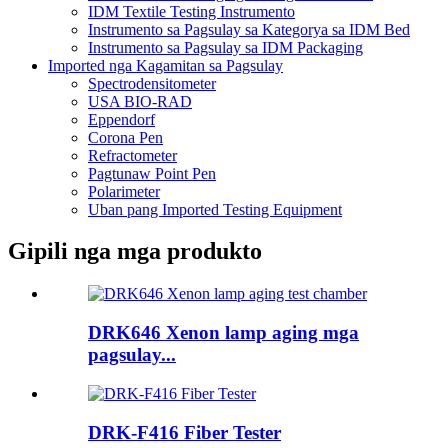
IDM Textile Testing Instrumento
Instrumento sa Pagsulay sa Kategorya sa IDM Bed
Instrumento sa Pagsulay sa IDM Packaging
Imported nga Kagamitan sa Pagsulay
Spectrodensitometer
USA BIO-RAD
Eppendorf
Corona Pen
Refractometer
Pagtunaw Point Pen
Polarimeter
Uban pang Imported Testing Equipment
Gipili nga mga produkto
DRK646 Xenon lamp aging mga
pagsulay...
DRK-F416 Fiber Tester