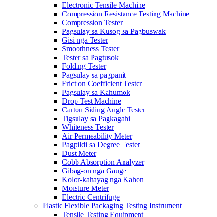
Electronic Tensile Machine
Compression Resistance Testing Machine
Compression Tester
Pagsulay sa Kusog sa Pagbuswak
Gisi nga Tester
Smoothness Tester
Tester sa Pagtusok
Folding Tester
Pagsulay sa pagpanit
Friction Coefficient Tester
Pagsulay sa Kahumok
Drop Test Machine
Carton Siding Angle Tester
Tigsulay sa Pagkagahi
Whiteness Tester
Air Permeability Meter
Pagpildi sa Degree Tester
Dust Meter
Cobb Absorption Analyzer
Gibag-on nga Gauge
Kolor-kahayag nga Kahon
Moisture Meter
Electric Centrifuge
Plastic Flexible Packaging Testing Instrument
Tensile Testing Equipment