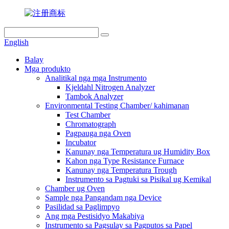
English
Balay
Mga produkto
Analitikal nga mga Instrumento
Kjeldahl Nitrogen Analyzer
Tambok Analyzer
Environmental Testing Chamber/ kahimanan
Test Chamber
Chromatograph
Pagpauga nga Oven
Incubator
Kanunay nga Temperatura ug Humidity Box
Kahon nga Type Resistance Furnace
Kanunay nga Temperatura Trough
Instrumento sa Pagtuki sa Pisikal ug Kemikal
Chamber ug Oven
Sample nga Pangandam nga Device
Pasilidad sa Paglimpyo
Ang mga Pestisidyo Makabiya
Instrumento sa Pagsulay sa Pagputos sa Papel