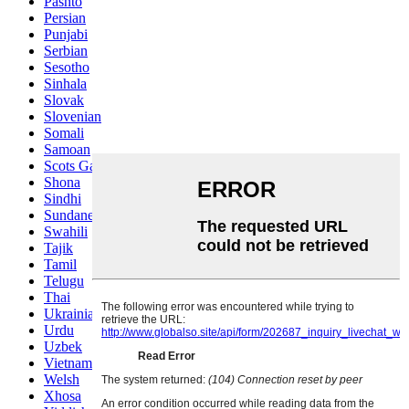
Pashto
Persian
Punjabi
Serbian
Sesotho
Sinhala
Slovak
Slovenian
Somali
Samoan
Scots Gaelic
Shona
Sindhi
Sundanese
Swahili
Tajik
Tamil
Telugu
Thai
Ukrainian
Urdu
Uzbek
Vietnamese
Welsh
Xhosa