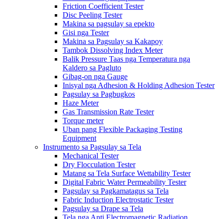
Friction Coefficient Tester
Disc Peeling Tester
Makina sa pagsulay sa epekto
Gisi nga Tester
Makina sa Pagsulay sa Kakapoy
Tambok Dissolving Index Meter
Balik Pressure Taas nga Temperatura nga
Kaldero sa Pagluto
Gibag-on nga Gauge
Inisyal nga Adhesion & Holding Adhesion Tester
Pagsulay sa Pagbugkos
Haze Meter
Gas Transmission Rate Tester
Torque meter
Uban pang Flexible Packaging Testing
Equipment
Instrumento sa Pagsulay sa Tela
Mechanical Tester
Dry Flocculation Tester
Matang sa Tela Surface Wettability Tester
Digital Fabric Water Permeability Tester
Pagsulay sa Pagkamatagus sa Tela
Fabric Induction Electrostatic Tester
Pagsulay sa Drape sa Tela
Tela nga Anti Electromagnetic Radiation