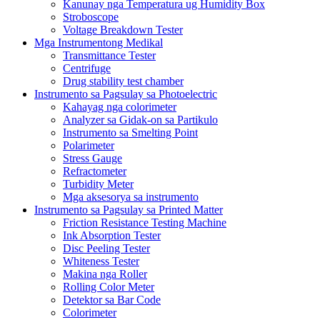
Kanunay nga Temperatura ug Humidity Box
Stroboscope
Voltage Breakdown Tester
Mga Instrumentong Medikal
Transmittance Tester
Centrifuge
Drug stability test chamber
Instrumento sa Pagsulay sa Photoelectric
Kahayag nga colorimeter
Analyzer sa Gidak-on sa Partikulo
Instrumento sa Smelting Point
Polarimeter
Stress Gauge
Refractometer
Turbidity Meter
Mga aksesorya sa instrumento
Instrumento sa Pagsulay sa Printed Matter
Friction Resistance Testing Machine
Ink Absorption Tester
Disc Peeling Tester
Whiteness Tester
Makina nga Roller
Rolling Color Meter
Detektor sa Bar Code
Colorimeter