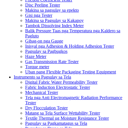
Disc Peeling Tester
Makina sa pagsulay sa epekto
Gisi nga Tester
Makina sa Pagsulay sa Kakapoy
Tambok Dissolving Index Meter
Balik Pressure Taas nga Temperatura nga Kaldero sa
Pagluto
Gibag-on nga Gauge
Inisyal nga Adhesion & Holding Adhesion Tester
Pagsulay sa Pagbugkos
Haze Meter
Gas Transmission Rate Tester
Torque meter
Uban pang Flexible Packaging Testing Equipment
Instrumento sa Pagsulay sa Tela
Digital Fabric Water Permeability Tester
Fabric Induction Electrostatic Tester
Mechanical Tester
Tela nga Anti Electromagnetic Radiation Performance
Tester
Dry Flocculation Tester
Matang sa Tela Surface Wettability Tester
Textile Thermal ug Moisture Resistance Tester
Pagsulay sa Pagkamatagus sa Tela