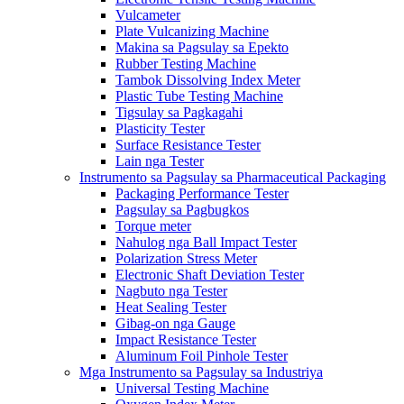
Vulcameter
Plate Vulcanizing Machine
Makina sa Pagsulay sa Epekto
Rubber Testing Machine
Tambok Dissolving Index Meter
Plastic Tube Testing Machine
Tigsulay sa Pagkagahi
Plasticity Tester
Surface Resistance Tester
Lain nga Tester
Instrumento sa Pagsulay sa Pharmaceutical Packaging
Packaging Performance Tester
Pagsulay sa Pagbugkos
Torque meter
Nahulog nga Ball Impact Tester
Polarization Stress Meter
Electronic Shaft Deviation Tester
Nagbuto nga Tester
Heat Sealing Tester
Gibag-on nga Gauge
Impact Resistance Tester
Aluminum Foil Pinhole Tester
Mga Instrumento sa Pagsulay sa Industriya
Universal Testing Machine