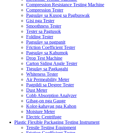
Compression Resistance Testing Machine
Compression Tester
Pagsulay sa Kusog sa Pagbuswak
Gisi nga Tester
Smoothness Tester
Tester sa Pagtusok
Folding Tester
Pagsulay sa pagpanit
Friction Coefficient Tester
Pagsulay sa Kahumok
Drop Test Machine
Carton Siding Angle Tester
Tigsulay sa Pagkagahi
Whiteness Tester
Air Permeability Meter
Pagpildi sa Degree Tester
Dust Meter
Cobb Absorption Analyzer
Gibag-on nga Gauge
Kolor-kahayag nga Kahon
Moisture Meter
Electric Centrifuge
Plastic Flexible Packaging Testing Instrument
Tensile Testing Equipment
Friction Coefficient Tester