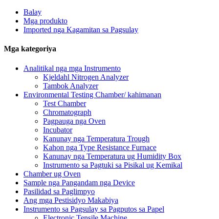
Balay
Mga produkto
Imported nga Kagamitan sa Pagsulay
Mga kategoriya
Analitikal nga mga Instrumento
Kjeldahl Nitrogen Analyzer
Tambok Analyzer
Environmental Testing Chamber/ kahimanan
Test Chamber
Chromatograph
Pagpauga nga Oven
Incubator
Kanunay nga Temperatura Trough
Kahon nga Type Resistance Furnace
Kanunay nga Temperatura ug Humidity Box
Instrumento sa Pagtuki sa Pisikal ug Kemikal
Chamber ug Oven
Sample nga Pangandam nga Device
Pasilidad sa Paglimpyo
Ang mga Pestisidyo Makabiya
Instrumento sa Pagsulay sa Pagputos sa Papel
Electronic Tensile Machine