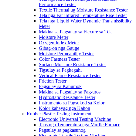
Performance Tester
Textile Thermal ug Moisture Resistance Tester
Tela nga Far Infrared Temperature Rise Tester
Tela nga Liquid Water Dynamic Transmissibility
Meter
Makina sa Pagsulay sa Flexure sa Tela
Moisture Meter
Oxygen Index Meter
Gibag-on nga Gauge
Moisture Permeability Tester
Color Fastness Tester
Surface Moisture Resistance Tester
Tigsulay sa Pagkagahi
Vertical Flame Resistance Tester
Friction Tester
Pagsulay sa Kahumok
Makina sa Pagsulay sa Pag-uros
Hydrostatic Resistance Tester
Instrumento sa Pagsukod sa Kolor
Kolor-kahayag nga Kahon
Rubber Plastic Testing Instrument
Electronic Universal Testing Machine
Taas nga Temperatura nga Muffle Furnace
Pagsulay sa pagkasunog
Electronic Tensile Testing Machine