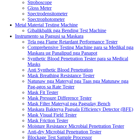
Stroboscope
Gloss Meter
Spectrodensitometer
Spectrophotometer
Metal Material Testing Machine
Gibalikbalik nga Bending Test Machine
Instrumento sa Pagsusi sa Maskara
Tela nga Flame Retardant Performance Tester
Comprehensive Testing Machine para sa Medikal nga
Maskara ug Panalipud nga Panapot
Synthetic Blood Penetration Tester para sa Medical
Masks
Anti Synthetic Blood Penetration
Mask Breathing Resistance Tester
Natunaw nga Materyal nga Taas nga Matunaw nga
Pag-agos sa Rate Tester
Mask Fit Tester
Mask Pressure Difference Tester
Mask Filter Materyal nga Pagsulay Bench
Maskara Bakterya Pagsala Efficiency Detector (BFE)
Mask Visual Field Tester
Mask Friction Tester
Moisture Resistance Microbial Penetration Tester
Anti-dry Microbial Penetration Tester
Blockage Test Sample Processor