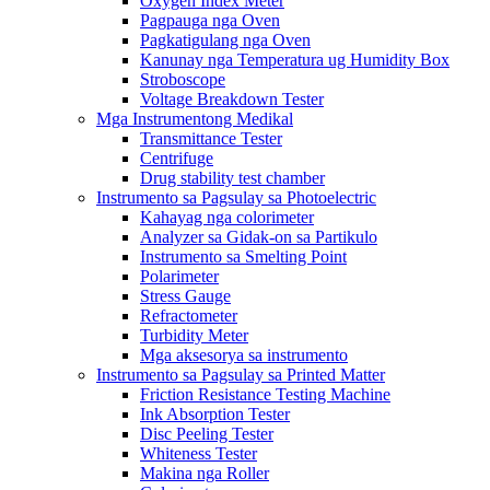
Oxygen Index Meter
Pagpauga nga Oven
Pagkatigulang nga Oven
Kanunay nga Temperatura ug Humidity Box
Stroboscope
Voltage Breakdown Tester
Mga Instrumentong Medikal
Transmittance Tester
Centrifuge
Drug stability test chamber
Instrumento sa Pagsulay sa Photoelectric
Kahayag nga colorimeter
Analyzer sa Gidak-on sa Partikulo
Instrumento sa Smelting Point
Polarimeter
Stress Gauge
Refractometer
Turbidity Meter
Mga aksesorya sa instrumento
Instrumento sa Pagsulay sa Printed Matter
Friction Resistance Testing Machine
Ink Absorption Tester
Disc Peeling Tester
Whiteness Tester
Makina nga Roller