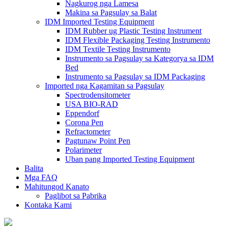
Nagkurog nga Lamesa
Makina sa Pagsulay sa Balat
IDM Imported Testing Equipment
IDM Rubber ug Plastic Testing Instrument
IDM Flexible Packaging Testing Instrumento
IDM Textile Testing Instrumento
Instrumento sa Pagsulay sa Kategorya sa IDM
Bed
Instrumento sa Pagsulay sa IDM Packaging
Imported nga Kagamitan sa Pagsulay
Spectrodensitometer
USA BIO-RAD
Eppendorf
Corona Pen
Refractometer
Pagtunaw Point Pen
Polarimeter
Uban pang Imported Testing Equipment
Balita
Mga FAQ
Mahitungod Kanato
Paglibot sa Pabrika
Kontaka Kami