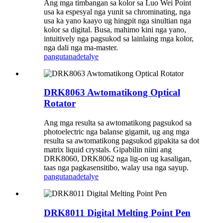
Ang mga timbangan sa kolor sa Luo Wei Point
usa ka espesyal nga yunit sa chrominating, nga
usa ka yano kaayo ug hingpit nga sinultian nga
kolor sa digital. Busa, mahimo kini nga yano,
intuitively nga pagsukod sa lainlaing mga kolor,
nga dali nga ma-master.
pangutana
detalye
DRK8063 Awtomatikong Optical
Rotator
Ang mga resulta sa awtomatikong pagsukod sa
photoelectric nga balanse gigamit, ug ang mga
resulta sa awtomatikong pagsukod gipakita sa dot
matrix liquid crystals. Gipabilin niini ang
DRK8060, DRK8062 nga lig-on ug kasaligan,
taas nga pagkasensitibo, walay usa nga sayup.
pangutana
detalye
DRK8011 Digital Melting Point Pen