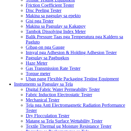
Friction Coefficient Tester
Disc Peeling Tester
Makina sa pagsulay sa epekto
Gisi nga Tester
Makina sa Pagsulay sa Kakapoy
Tambok Dissolving Index Meter
Balik Pressure Taas nga Temperatura nga Kaldero sa
Pagluto
Gibag-on nga Gauge
Inisyal nga Adhesion & Holding Adhesion Tester
Pagsulay sa Pagbugkos
Haze Meter
Gas Transmission Rate Tester
Torque meter
Uban pang Flexible Packaging Testing Equipment
Instrumento sa Pagsulay sa Tela
Digital Fabric Water Permeability Tester
Fabric Induction Electrostatic Tester
Mechanical Tester
Tela nga Anti Electromagnetic Radiation Performance
Tester
Dry Flocculation Tester
Matang sa Tela Surface Wettability Tester
Textile Thermal ug Moisture Resistance Tester