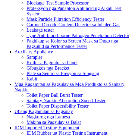
Blockage Test Sample Processor
Proteksyon nga Panapton Anti-acid ug Alkali Test
System
Mask Particle Filtration Efficiency Tester
Carbon Dioxide Content Detector sa Inhaled Gas
Leakage tester
Type Anti-blood-borne Pathogen Penetration Detector
Paghikap sa Kolor sa Screen Mask sa Dugo nga
Pagsulud sa Performance Tester
Auxiliary Appliance
Sampler
Knife sa Pagputol sa Papel
Gibugkos nga Bracket
Plate sa Sentro sa Presyon sa Singsing
Kabit
Mga Kagamitan sa Pagsulay sa Mga Produkto sa Sanitary
Napkin
Toilet Paper Ball Burst Tester
Sanitary Napkin Absorption Speed ​​Tester
Toilet Paper Dispersibility Tester
Ubang Kagamitan sa Pagsulay
Nagkurog nga Lamesa
Makina sa Pagsulay sa Balat
IDM Imported Testing Equipment
IDM Rubber ug Plastic Testing Instrument