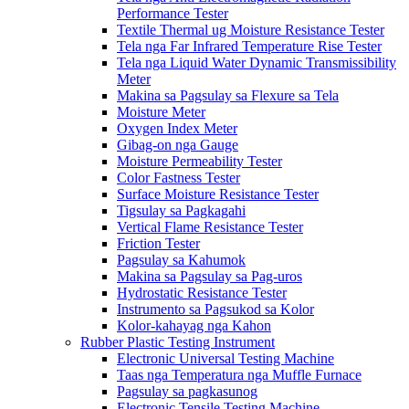
Performance Tester
Textile Thermal ug Moisture Resistance Tester
Tela nga Far Infrared Temperature Rise Tester
Tela nga Liquid Water Dynamic Transmissibility
Meter
Makina sa Pagsulay sa Flexure sa Tela
Moisture Meter
Oxygen Index Meter
Gibag-on nga Gauge
Moisture Permeability Tester
Color Fastness Tester
Surface Moisture Resistance Tester
Tigsulay sa Pagkagahi
Vertical Flame Resistance Tester
Friction Tester
Pagsulay sa Kahumok
Makina sa Pagsulay sa Pag-uros
Hydrostatic Resistance Tester
Instrumento sa Pagsukod sa Kolor
Kolor-kahayag nga Kahon
Rubber Plastic Testing Instrument
Electronic Universal Testing Machine
Taas nga Temperatura nga Muffle Furnace
Pagsulay sa pagkasunog
Electronic Tensile Testing Machine