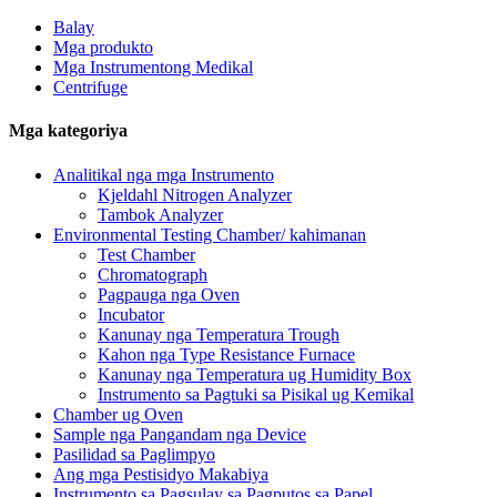
Balay
Mga produkto
Mga Instrumentong Medikal
Centrifuge
Mga kategoriya
Analitikal nga mga Instrumento
Kjeldahl Nitrogen Analyzer
Tambok Analyzer
Environmental Testing Chamber/ kahimanan
Test Chamber
Chromatograph
Pagpauga nga Oven
Incubator
Kanunay nga Temperatura Trough
Kahon nga Type Resistance Furnace
Kanunay nga Temperatura ug Humidity Box
Instrumento sa Pagtuki sa Pisikal ug Kemikal
Chamber ug Oven
Sample nga Pangandam nga Device
Pasilidad sa Paglimpyo
Ang mga Pestisidyo Makabiya
Instrumento sa Pagsulay sa Pagputos sa Papel