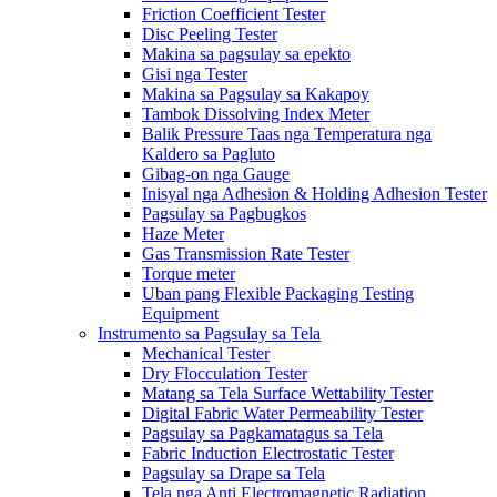
Friction Coefficient Tester
Disc Peeling Tester
Makina sa pagsulay sa epekto
Gisi nga Tester
Makina sa Pagsulay sa Kakapoy
Tambok Dissolving Index Meter
Balik Pressure Taas nga Temperatura nga
Kaldero sa Pagluto
Gibag-on nga Gauge
Inisyal nga Adhesion & Holding Adhesion Tester
Pagsulay sa Pagbugkos
Haze Meter
Gas Transmission Rate Tester
Torque meter
Uban pang Flexible Packaging Testing
Equipment
Instrumento sa Pagsulay sa Tela
Mechanical Tester
Dry Flocculation Tester
Matang sa Tela Surface Wettability Tester
Digital Fabric Water Permeability Tester
Pagsulay sa Pagkamatagus sa Tela
Fabric Induction Electrostatic Tester
Pagsulay sa Drape sa Tela
Tela nga Anti Electromagnetic Radiation