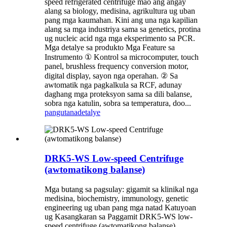
speed refrigerated centrifuge mao ang angay
alang sa biology, medisina, agrikultura ug uban
pang mga kaumahan. Kini ang una nga kapilian
alang sa mga industriya sama sa genetics, protina
ug nucleic acid nga mga eksperimento sa PCR.
Mga detalye sa produkto Mga Feature sa
Instrumento ① Kontrol sa microcomputer, touch
panel, brushless frequency conversion motor,
digital display, sayon ​​nga operahan. ② Sa
awtomatik nga pagkalkula sa RCF, adunay
daghang mga proteksyon sama sa dili balanse,
sobra nga katulin, sobra sa temperatura, doo...
pangutana
detalye
DRK5-WS Low-speed Centrifuge
(awtomatikong balanse)
Mga butang sa pagsulay: gigamit sa klinikal nga
medisina, biochemistry, immunology, genetic
engineering ug uban pang mga natad Katuyoan
ug Kasangkaran sa Paggamit DRK5-WS low-
speed centrifuge (awtomatikong balanse)