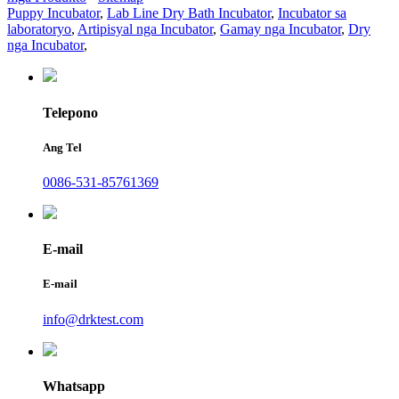
Puppy Incubator
,
Lab Line Dry Bath Incubator
,
Incubator sa
laboratoryo
,
Artipisyal nga Incubator
,
Gamay nga Incubator
,
Dry
nga Incubator
,
Telepono
Ang Tel
0086-531-85761369
E-mail
E-mail
info@drktest.com
Whatsapp