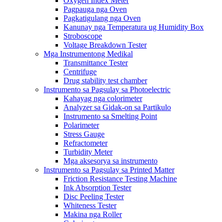
Oxygen Index Meter
Pagpauga nga Oven
Pagkatigulang nga Oven
Kanunay nga Temperatura ug Humidity Box
Stroboscope
Voltage Breakdown Tester
Mga Instrumentong Medikal
Transmittance Tester
Centrifuge
Drug stability test chamber
Instrumento sa Pagsulay sa Photoelectric
Kahayag nga colorimeter
Analyzer sa Gidak-on sa Partikulo
Instrumento sa Smelting Point
Polarimeter
Stress Gauge
Refractometer
Turbidity Meter
Mga aksesorya sa instrumento
Instrumento sa Pagsulay sa Printed Matter
Friction Resistance Testing Machine
Ink Absorption Tester
Disc Peeling Tester
Whiteness Tester
Makina nga Roller