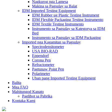
Nagkurog nga Lamesa
Makina sa Pagsulay sa Balat
IDM Imported Testing Equipment
IDM Rubber ug Plastic Testing Instrument
IDM Flexible Packaging Testing Instrumento
IDM Textile Testing Instrumento
Instrumento sa Pagsulay sa Kategorya sa IDM
Bed
Instrumento sa Pagsulay sa IDM Packaging
Imported nga Kagamitan sa Pagsulay
Spectrodensitometer
USA BIO-RAD
Eppendorf
Corona Pen
Refractometer
Pagtunaw Point Pen
Polarimeter
Uban pang Imported Testing Equipment
Balita
Mga FAQ
Mahitungod Kanato
Paglibot sa Pabrika
Kontaka Kami