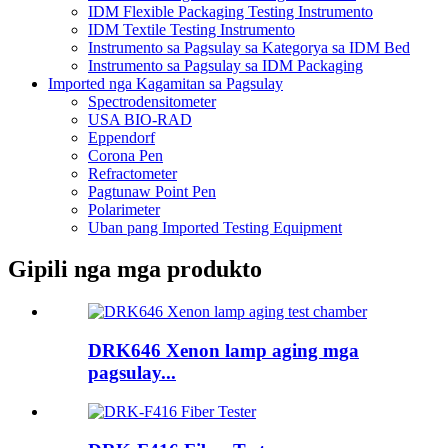
IDM Flexible Packaging Testing Instrumento
IDM Textile Testing Instrumento
Instrumento sa Pagsulay sa Kategorya sa IDM Bed
Instrumento sa Pagsulay sa IDM Packaging
Imported nga Kagamitan sa Pagsulay
Spectrodensitometer
USA BIO-RAD
Eppendorf
Corona Pen
Refractometer
Pagtunaw Point Pen
Polarimeter
Uban pang Imported Testing Equipment
Gipili nga mga produkto
DRK646 Xenon lamp aging mga
pagsulay...