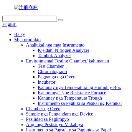
English
Balay
Mga produkto
Analitikal nga mga Instrumento
Kjeldahl Nitrogen Analyzer
Tambok Analyzer
Environmental Testing Chamber/ kahimanan
Test Chamber
Chromatograph
Pagpauga nga Oven
Incubator
Kanunay nga Temperatura ug Humidity Box
Kahon nga Type Resistance Furnace
Kanunay nga Temperatura Trough
Instrumento sa Pagtuki sa Pisikal ug Kemikal
Chamber ug Oven
Sample nga Pangandam nga Device
Pasilidad sa Paglimpyo
Ang mga Pestisidyo Makabiya
Instrumento sa Pagsulay sa Pagputos sa Papel