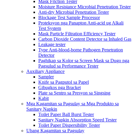
Mask Friction Tester
Moisture Resistance Microbial Penetration Tester
Anti-dry Microbial Penetration Tester
Blockage Test Sample Processor
Proteksyon nga Panapton Anti-acid ug Alkali
Test System
Mask Particle Filtration Efficiency Tester
Carbon Dioxide Content Detector sa Inhaled Gas
Leakage tester
Type Anti-blood-borne Pathogen Penetration
Detector
Paghikap sa Kolor sa Screen Mask sa Dugo nga
Pagsulud sa Performance Tester
Auxiliary Appliance
Sampler
Knife sa Pagputol sa Papel
Gibugkos nga Bracket
Plate sa Sentro sa Presyon sa Singsing
Kabit
Mga Kagamitan sa Pagsulay sa Mga Produkto sa
Sanitary Napkin
Toilet Paper Ball Burst Tester
Sanitary Napkin Absorption Speed ​​Tester
Toilet Paper Dispersibility Tester
Ubang Kagamitan sa Pagsulay