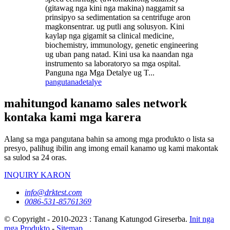
(gitawag nga kini nga makina) naggamit sa
prinsipyo sa sedimentation sa centrifuge aron
magkonsentrar. ug putli ang solusyon. Kini
kaylap nga gigamit sa clinical medicine,
biochemistry, immunology, genetic engineering
ug uban pang natad. Kini usa ka naandan nga
instrumento sa laboratoryo sa mga ospital.
Panguna nga Mga Detalye ug T...
pangutana
detalye
mahitungod kanamo sales network
kontaka kami mga karera
Alang sa mga pangutana bahin sa among mga produkto o lista sa
presyo, palihug ibilin ang imong email kanamo ug kami makontak
sa sulod sa 24 oras.
INQUIRY KARON
info@drktest.com
0086-531-85761369
© Copyright - 2010-2023 : Tanang Katungod Gireserba.
Init nga
mga Produkto
-
Sitemap