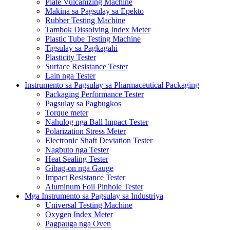
Plate Vulcanizing Machine
Makina sa Pagsulay sa Epekto
Rubber Testing Machine
Tambok Dissolving Index Meter
Plastic Tube Testing Machine
Tigsulay sa Pagkagahi
Plasticity Tester
Surface Resistance Tester
Lain nga Tester
Instrumento sa Pagsulay sa Pharmaceutical Packaging
Packaging Performance Tester
Pagsulay sa Pagbugkos
Torque meter
Nahulog nga Ball Impact Tester
Polarization Stress Meter
Electronic Shaft Deviation Tester
Nagbuto nga Tester
Heat Sealing Tester
Gibag-on nga Gauge
Impact Resistance Tester
Aluminum Foil Pinhole Tester
Mga Instrumento sa Pagsulay sa Industriya
Universal Testing Machine
Oxygen Index Meter
Pagpauga nga Oven