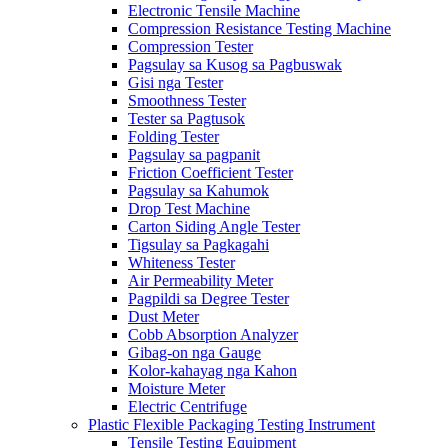
Electronic Tensile Machine
Compression Resistance Testing Machine
Compression Tester
Pagsulay sa Kusog sa Pagbuswak
Gisi nga Tester
Smoothness Tester
Tester sa Pagtusok
Folding Tester
Pagsulay sa pagpanit
Friction Coefficient Tester
Pagsulay sa Kahumok
Drop Test Machine
Carton Siding Angle Tester
Tigsulay sa Pagkagahi
Whiteness Tester
Air Permeability Meter
Pagpildi sa Degree Tester
Dust Meter
Cobb Absorption Analyzer
Gibag-on nga Gauge
Kolor-kahayag nga Kahon
Moisture Meter
Electric Centrifuge
Plastic Flexible Packaging Testing Instrument
Tensile Testing Equipment