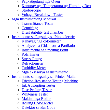
Pagkatigulang nga Oven
Kanunay nga Temperatura ug Humidity Box
Stroboscope
Voltage Breakdown Tester
Mga Instrumentong Medikal
Transmittance Tester
Centrifuge
Drug stability test chamber
Instrumento sa Pagsulay sa Photoelectric
Kahayag nga colorimeter
Analyzer sa Gidak-on sa Partikulo
Instrumento sa Smelting Point
Polarimeter
Stress Gauge
Refractometer
Turbidity Meter
Mga aksesorya sa instrumento
Instrumento sa Pagsulay sa Printed Matter
Friction Resistance Testing Machine
Ink Absorption Tester
Disc Peeling Tester
Whiteness Tester
Makina nga Roller
Rolling Color Meter
Detektor sa Bar Code