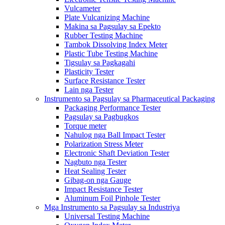
Vulcameter
Plate Vulcanizing Machine
Makina sa Pagsulay sa Epekto
Rubber Testing Machine
Tambok Dissolving Index Meter
Plastic Tube Testing Machine
Tigsulay sa Pagkagahi
Plasticity Tester
Surface Resistance Tester
Lain nga Tester
Instrumento sa Pagsulay sa Pharmaceutical Packaging
Packaging Performance Tester
Pagsulay sa Pagbugkos
Torque meter
Nahulog nga Ball Impact Tester
Polarization Stress Meter
Electronic Shaft Deviation Tester
Nagbuto nga Tester
Heat Sealing Tester
Gibag-on nga Gauge
Impact Resistance Tester
Aluminum Foil Pinhole Tester
Mga Instrumento sa Pagsulay sa Industriya
Universal Testing Machine