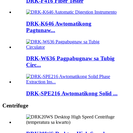
DRK-F416 Fiber Tester
DRK-K646 Awtomatikong
Pagtunaw...
DRK-W636 Pagpabugnaw sa Tubig
Circ...
DRK-SPE216 Awtomatikong Solid ...
Centrifuge