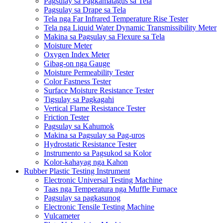
Pagsulay sa Pagkamatagus sa Tela
Pagsulay sa Drape sa Tela
Tela nga Far Infrared Temperature Rise Tester
Tela nga Liquid Water Dynamic Transmissibility Meter
Makina sa Pagsulay sa Flexure sa Tela
Moisture Meter
Oxygen Index Meter
Gibag-on nga Gauge
Moisture Permeability Tester
Color Fastness Tester
Surface Moisture Resistance Tester
Tigsulay sa Pagkagahi
Vertical Flame Resistance Tester
Friction Tester
Pagsulay sa Kahumok
Makina sa Pagsulay sa Pag-uros
Hydrostatic Resistance Tester
Instrumento sa Pagsukod sa Kolor
Kolor-kahayag nga Kahon
Rubber Plastic Testing Instrument
Electronic Universal Testing Machine
Taas nga Temperatura nga Muffle Furnace
Pagsulay sa pagkasunog
Electronic Tensile Testing Machine
Vulcameter