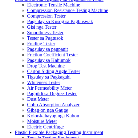
Electronic Tensile Machine
Compression Resistance Testing Machine
Compression Tester
Pagsulay sa Kusog sa Pagbuswak
Gisi nga Tester
Smoothness Tester
Tester sa Pagtusok
Folding Tester
Pagsulay sa pagpanit
Friction Coefficient Tester
Pagsulay sa Kahumok
Drop Test Machine
Carton Siding Angle Tester
Tigsulay sa Pagkagahi
Whiteness Tester
Air Permeability Meter
Pagpildi sa Degree Tester
Dust Meter
Cobb Absorption Analyzer
Gibag-on nga Gauge
Kolor-kahayag nga Kahon
Moisture Meter
Electric Centrifuge
Plastic Flexible Packaging Testing Instrument
Tensile Testing Equipment