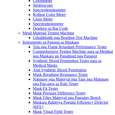
Colorimeter
Stroboscope
Spectrodensitometer
Rolling Color Meter
Gloss Meter
Spectrophotometer
Detektor sa Bar Code
Metal Material Testing Machine
Gibalikbalik nga Bending Test Machine
Instrumento sa Pagsusi sa Maskara
Tela nga Flame Retardant Performance Tester
Comprehensive Testing Machine para sa Medikal
nga Maskara ug Panalipud nga Panapot
Synthetic Blood Penetration Tester para sa
Medical Masks
Anti Synthetic Blood Penetration
Mask Breathing Resistance Tester
Natunaw nga Materyal nga Taas nga Matunaw
nga Pag-agos sa Rate Tester
Mask Fit Tester
Mask Pressure Difference Tester
Mask Filter Materyal nga Pagsulay Bench
Maskara Bakterya Pagsala Efficiency Detector
(BFE)
Mask Visual Field Tester