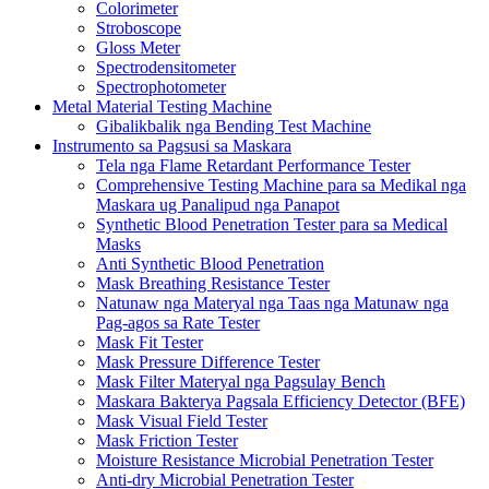
Colorimeter
Stroboscope
Gloss Meter
Spectrodensitometer
Spectrophotometer
Metal Material Testing Machine
Gibalikbalik nga Bending Test Machine
Instrumento sa Pagsusi sa Maskara
Tela nga Flame Retardant Performance Tester
Comprehensive Testing Machine para sa Medikal nga
Maskara ug Panalipud nga Panapot
Synthetic Blood Penetration Tester para sa Medical
Masks
Anti Synthetic Blood Penetration
Mask Breathing Resistance Tester
Natunaw nga Materyal nga Taas nga Matunaw nga
Pag-agos sa Rate Tester
Mask Fit Tester
Mask Pressure Difference Tester
Mask Filter Materyal nga Pagsulay Bench
Maskara Bakterya Pagsala Efficiency Detector (BFE)
Mask Visual Field Tester
Mask Friction Tester
Moisture Resistance Microbial Penetration Tester
Anti-dry Microbial Penetration Tester