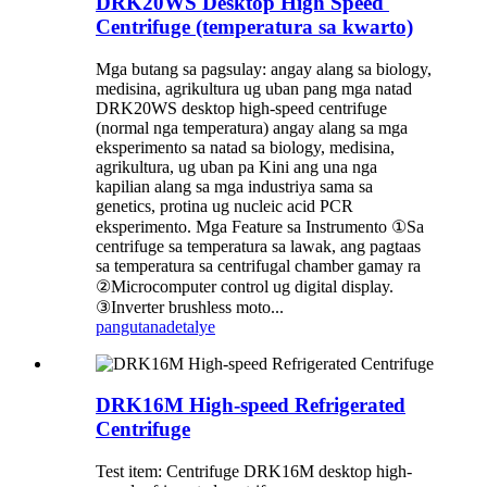
DRK20WS Desktop High Speed ​​​​
Centrifuge (temperatura sa kwarto)
Mga butang sa pagsulay: angay alang sa biology,
medisina, agrikultura ug uban pang mga natad
DRK20WS desktop high-speed centrifuge
(normal nga temperatura) angay alang sa mga
eksperimento sa natad sa biology, medisina,
agrikultura, ug uban pa Kini ang una nga
kapilian alang sa mga industriya sama sa
genetics, protina ug nucleic acid PCR
eksperimento. Mga Feature sa Instrumento ①Sa
centrifuge sa temperatura sa lawak, ang pagtaas
sa temperatura sa centrifugal chamber gamay ra
②Microcomputer control ug digital display.
③Inverter brushless moto...
pangutana
detalye
DRK16M High-speed Refrigerated
Centrifuge
Test item: Centrifuge DRK16M desktop high-