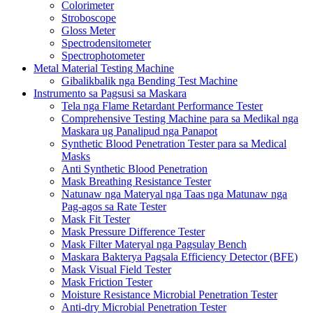
Colorimeter
Stroboscope
Gloss Meter
Spectrodensitometer
Spectrophotometer
Metal Material Testing Machine
Gibalikbalik nga Bending Test Machine
Instrumento sa Pagsusi sa Maskara
Tela nga Flame Retardant Performance Tester
Comprehensive Testing Machine para sa Medikal nga
Maskara ug Panalipud nga Panapot
Synthetic Blood Penetration Tester para sa Medical
Masks
Anti Synthetic Blood Penetration
Mask Breathing Resistance Tester
Natunaw nga Materyal nga Taas nga Matunaw nga
Pag-agos sa Rate Tester
Mask Fit Tester
Mask Pressure Difference Tester
Mask Filter Materyal nga Pagsulay Bench
Maskara Bakterya Pagsala Efficiency Detector (BFE)
Mask Visual Field Tester
Mask Friction Tester
Moisture Resistance Microbial Penetration Tester
Anti-dry Microbial Penetration Tester