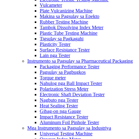
Vulcameter
Plate Vulcanizing Machine
Makina sa Pagsulay sa Epekto
Rubber Testing Machine
Tambok Dissolving Index Meter
Plastic Tube Testing Machine
Tigsulay sa Pagkagahi
Plasticity Tester
Surface Resistance Tester
Lain nga Tester
Instrumento sa Pagsulay sa Pharmaceutical Packaging
Packaging Performance Tester
Pagsulay sa Pagbugkos
Torque meter
Nahulog nga Ball Impact Tester
Polarization Stress Meter
Electronic Shaft Deviation Tester
Nagbuto nga Tester
Heat Sealing Tester
Gibag-on nga Gauge
Impact Resistance Tester
Aluminum Foil Pinhole Tester
Mga Instrumento sa Pagsulay sa Industriya
Universal Testing Machine