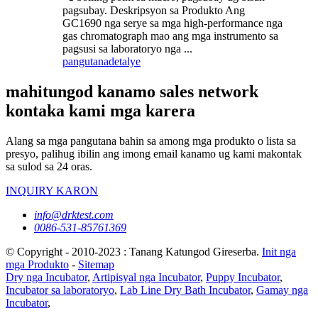
pagsubay. Deskripsyon sa Produkto Ang
GC1690 nga serye sa mga high-performance nga
gas chromatograph mao ang mga instrumento sa
pagsusi sa laboratoryo nga ...
pangutana
detalye
mahitungod kanamo sales network
kontaka kami mga karera
Alang sa mga pangutana bahin sa among mga produkto o lista sa
presyo, palihug ibilin ang imong email kanamo ug kami makontak
sa sulod sa 24 oras.
INQUIRY KARON
info@drktest.com
0086-531-85761369
© Copyright - 2010-2023 : Tanang Katungod Gireserba.
Init nga
mga Produkto
-
Sitemap
Dry nga Incubator
,
Artipisyal nga Incubator
,
Puppy Incubator
,
Incubator sa laboratoryo
,
Lab Line Dry Bath Incubator
,
Gamay nga
Incubator
,