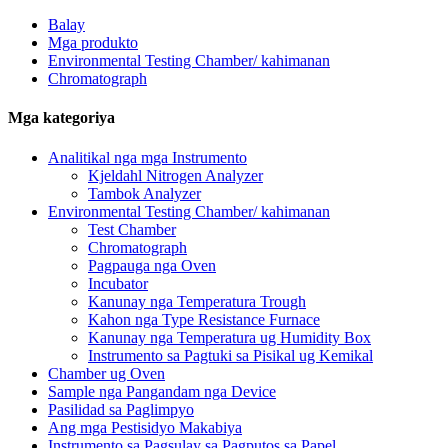
Balay
Mga produkto
Environmental Testing Chamber/ kahimanan
Chromatograph
Mga kategoriya
Analitikal nga mga Instrumento
Kjeldahl Nitrogen Analyzer
Tambok Analyzer
Environmental Testing Chamber/ kahimanan
Test Chamber
Chromatograph
Pagpauga nga Oven
Incubator
Kanunay nga Temperatura Trough
Kahon nga Type Resistance Furnace
Kanunay nga Temperatura ug Humidity Box
Instrumento sa Pagtuki sa Pisikal ug Kemikal
Chamber ug Oven
Sample nga Pangandam nga Device
Pasilidad sa Paglimpyo
Ang mga Pestisidyo Makabiya
Instrumento sa Pagsulay sa Pagputos sa Papel