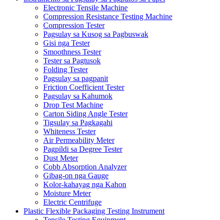
Electronic Tensile Machine
Compression Resistance Testing Machine
Compression Tester
Pagsulay sa Kusog sa Pagbuswak
Gisi nga Tester
Smoothness Tester
Tester sa Pagtusok
Folding Tester
Pagsulay sa pagpanit
Friction Coefficient Tester
Pagsulay sa Kahumok
Drop Test Machine
Carton Siding Angle Tester
Tigsulay sa Pagkagahi
Whiteness Tester
Air Permeability Meter
Pagpildi sa Degree Tester
Dust Meter
Cobb Absorption Analyzer
Gibag-on nga Gauge
Kolor-kahayag nga Kahon
Moisture Meter
Electric Centrifuge
Plastic Flexible Packaging Testing Instrument
Tensile Testing Equipment