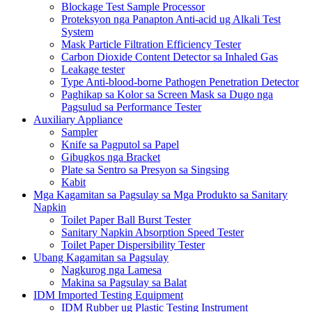
Blockage Test Sample Processor
Proteksyon nga Panapton Anti-acid ug Alkali Test
System
Mask Particle Filtration Efficiency Tester
Carbon Dioxide Content Detector sa Inhaled Gas
Leakage tester
Type Anti-blood-borne Pathogen Penetration Detector
Paghikap sa Kolor sa Screen Mask sa Dugo nga
Pagsulud sa Performance Tester
Auxiliary Appliance
Sampler
Knife sa Pagputol sa Papel
Gibugkos nga Bracket
Plate sa Sentro sa Presyon sa Singsing
Kabit
Mga Kagamitan sa Pagsulay sa Mga Produkto sa Sanitary
Napkin
Toilet Paper Ball Burst Tester
Sanitary Napkin Absorption Speed ​​Tester
Toilet Paper Dispersibility Tester
Ubang Kagamitan sa Pagsulay
Nagkurog nga Lamesa
Makina sa Pagsulay sa Balat
IDM Imported Testing Equipment
IDM Rubber ug Plastic Testing Instrument