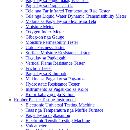
Pagsulay sa Pagkamatagus sa Tela
Pagsulay sa Drape sa Tela
Tela nga Far Infrared Temperature Rise Tester
Tela nga Liquid Water Dynamic Transmissibility Meter
Makina sa Pagsulay sa Flexure sa Tela
Moisture Meter
Oxygen Index Meter
Gibag-on nga Gauge
Moisture Permeability Tester
Color Fastness Tester
Surface Moisture Resistance Tester
Tigsulay sa Pagkagahi
Vertical Flame Resistance Tester
Friction Tester
Pagsulay sa Kahumok
Makina sa Pagsulay sa Pag-uros
Hydrostatic Resistance Tester
Instrumento sa Pagsukod sa Kolor
Kolor-kahayag nga Kahon
Rubber Plastic Testing Instrument
Electronic Universal Testing Machine
Taas nga Temperatura nga Muffle Furnace
Pagsulay sa pagkasunog
Electronic Tensile Testing Machine
Vulcameter