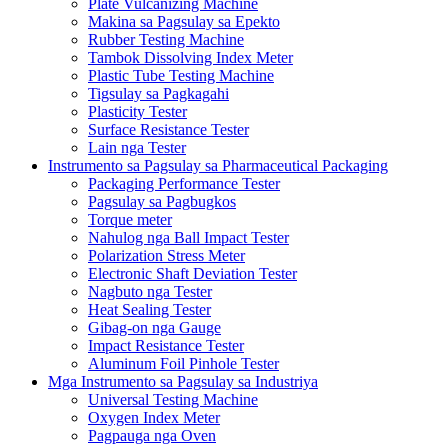
Plate Vulcanizing Machine
Makina sa Pagsulay sa Epekto
Rubber Testing Machine
Tambok Dissolving Index Meter
Plastic Tube Testing Machine
Tigsulay sa Pagkagahi
Plasticity Tester
Surface Resistance Tester
Lain nga Tester
Instrumento sa Pagsulay sa Pharmaceutical Packaging
Packaging Performance Tester
Pagsulay sa Pagbugkos
Torque meter
Nahulog nga Ball Impact Tester
Polarization Stress Meter
Electronic Shaft Deviation Tester
Nagbuto nga Tester
Heat Sealing Tester
Gibag-on nga Gauge
Impact Resistance Tester
Aluminum Foil Pinhole Tester
Mga Instrumento sa Pagsulay sa Industriya
Universal Testing Machine
Oxygen Index Meter
Pagpauga nga Oven