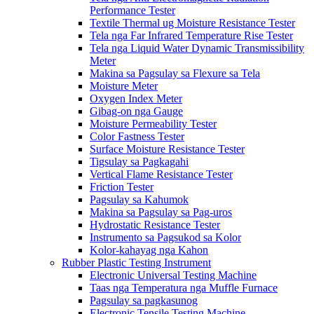
Performance Tester
Textile Thermal ug Moisture Resistance Tester
Tela nga Far Infrared Temperature Rise Tester
Tela nga Liquid Water Dynamic Transmissibility
Meter
Makina sa Pagsulay sa Flexure sa Tela
Moisture Meter
Oxygen Index Meter
Gibag-on nga Gauge
Moisture Permeability Tester
Color Fastness Tester
Surface Moisture Resistance Tester
Tigsulay sa Pagkagahi
Vertical Flame Resistance Tester
Friction Tester
Pagsulay sa Kahumok
Makina sa Pagsulay sa Pag-uros
Hydrostatic Resistance Tester
Instrumento sa Pagsukod sa Kolor
Kolor-kahayag nga Kahon
Rubber Plastic Testing Instrument
Electronic Universal Testing Machine
Taas nga Temperatura nga Muffle Furnace
Pagsulay sa pagkasunog
Electronic Tensile Testing Machine