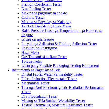
Friction Coefficient Tester
Disc Peeling Tester
Makina sa pagsulay sa epekto
Gisi nga Tester
Makina sa Pagsulay sa Kakapoy
Tambok Dissolving Index Meter
Balik Pressure Taas nga Temperatura nga Kaldero sa
Pagluto
Gibag-on nga Gauge
Inisyal nga Adhesion & Holding Adhesion Tester
Pagsulay sa Pagbugkos
Haze Meter
Gas Transmission Rate Tester
Torque meter
Uban pang Flexible Packaging Testing Equipment
Instrumento sa Pagsulay sa Tela
Digital Fabric Water Permeability Tester
Fabric Induction Electrostatic Tester
Mechanical Tester
Tela nga Anti Electromagnetic Radiation Performance
Tester
Dry Flocculation Tester
Matang sa Tela Surface Wettability Tester
Textile Thermal ug Moisture Resistance Tester