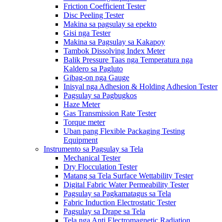
Friction Coefficient Tester
Disc Peeling Tester
Makina sa pagsulay sa epekto
Gisi nga Tester
Makina sa Pagsulay sa Kakapoy
Tambok Dissolving Index Meter
Balik Pressure Taas nga Temperatura nga
Kaldero sa Pagluto
Gibag-on nga Gauge
Inisyal nga Adhesion & Holding Adhesion Tester
Pagsulay sa Pagbugkos
Haze Meter
Gas Transmission Rate Tester
Torque meter
Uban pang Flexible Packaging Testing
Equipment
Instrumento sa Pagsulay sa Tela
Mechanical Tester
Dry Flocculation Tester
Matang sa Tela Surface Wettability Tester
Digital Fabric Water Permeability Tester
Pagsulay sa Pagkamatagus sa Tela
Fabric Induction Electrostatic Tester
Pagsulay sa Drape sa Tela
Tela nga Anti Electromagnetic Radiation