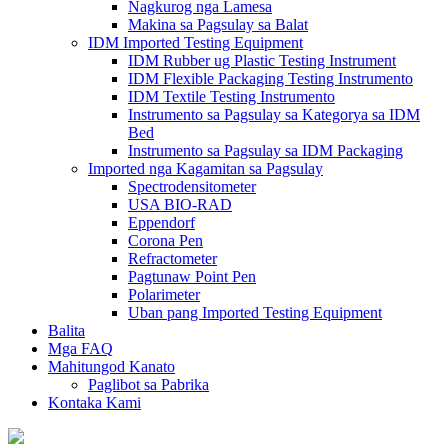
Nagkurog nga Lamesa
Makina sa Pagsulay sa Balat
IDM Imported Testing Equipment
IDM Rubber ug Plastic Testing Instrument
IDM Flexible Packaging Testing Instrumento
IDM Textile Testing Instrumento
Instrumento sa Pagsulay sa Kategorya sa IDM
Bed
Instrumento sa Pagsulay sa IDM Packaging
Imported nga Kagamitan sa Pagsulay
Spectrodensitometer
USA BIO-RAD
Eppendorf
Corona Pen
Refractometer
Pagtunaw Point Pen
Polarimeter
Uban pang Imported Testing Equipment
Balita
Mga FAQ
Mahitungod Kanato
Paglibot sa Pabrika
Kontaka Kami