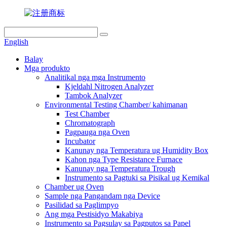
English
Balay
Mga produkto
Analitikal nga mga Instrumento
Kjeldahl Nitrogen Analyzer
Tambok Analyzer
Environmental Testing Chamber/ kahimanan
Test Chamber
Chromatograph
Pagpauga nga Oven
Incubator
Kanunay nga Temperatura ug Humidity Box
Kahon nga Type Resistance Furnace
Kanunay nga Temperatura Trough
Instrumento sa Pagtuki sa Pisikal ug Kemikal
Chamber ug Oven
Sample nga Pangandam nga Device
Pasilidad sa Paglimpyo
Ang mga Pestisidyo Makabiya
Instrumento sa Pagsulay sa Pagputos sa Papel