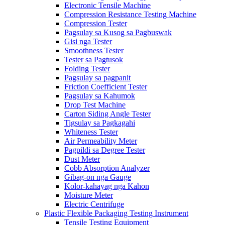
Electronic Tensile Machine
Compression Resistance Testing Machine
Compression Tester
Pagsulay sa Kusog sa Pagbuswak
Gisi nga Tester
Smoothness Tester
Tester sa Pagtusok
Folding Tester
Pagsulay sa pagpanit
Friction Coefficient Tester
Pagsulay sa Kahumok
Drop Test Machine
Carton Siding Angle Tester
Tigsulay sa Pagkagahi
Whiteness Tester
Air Permeability Meter
Pagpildi sa Degree Tester
Dust Meter
Cobb Absorption Analyzer
Gibag-on nga Gauge
Kolor-kahayag nga Kahon
Moisture Meter
Electric Centrifuge
Plastic Flexible Packaging Testing Instrument
Tensile Testing Equipment