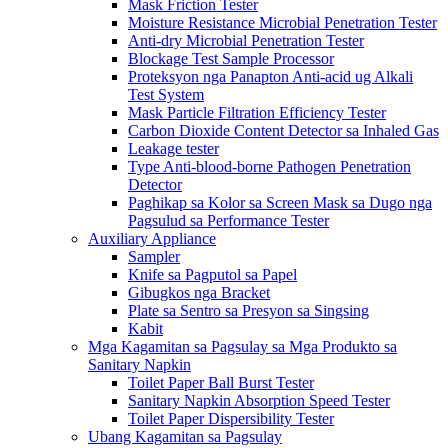
Mask Friction Tester
Moisture Resistance Microbial Penetration Tester
Anti-dry Microbial Penetration Tester
Blockage Test Sample Processor
Proteksyon nga Panapton Anti-acid ug Alkali
Test System
Mask Particle Filtration Efficiency Tester
Carbon Dioxide Content Detector sa Inhaled Gas
Leakage tester
Type Anti-blood-borne Pathogen Penetration
Detector
Paghikap sa Kolor sa Screen Mask sa Dugo nga
Pagsulud sa Performance Tester
Auxiliary Appliance
Sampler
Knife sa Pagputol sa Papel
Gibugkos nga Bracket
Plate sa Sentro sa Presyon sa Singsing
Kabit
Mga Kagamitan sa Pagsulay sa Mga Produkto sa
Sanitary Napkin
Toilet Paper Ball Burst Tester
Sanitary Napkin Absorption Speed ​​Tester
Toilet Paper Dispersibility Tester
Ubang Kagamitan sa Pagsulay