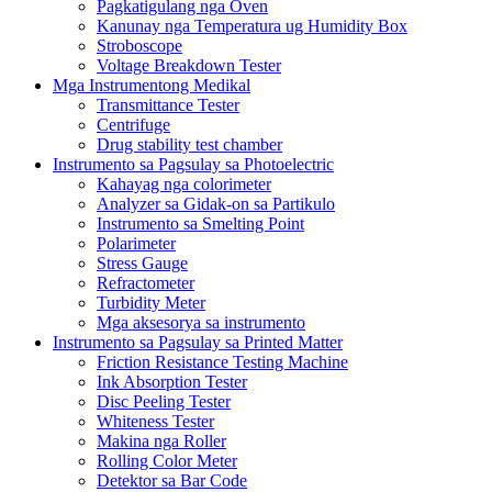
Pagkatigulang nga Oven
Kanunay nga Temperatura ug Humidity Box
Stroboscope
Voltage Breakdown Tester
Mga Instrumentong Medikal
Transmittance Tester
Centrifuge
Drug stability test chamber
Instrumento sa Pagsulay sa Photoelectric
Kahayag nga colorimeter
Analyzer sa Gidak-on sa Partikulo
Instrumento sa Smelting Point
Polarimeter
Stress Gauge
Refractometer
Turbidity Meter
Mga aksesorya sa instrumento
Instrumento sa Pagsulay sa Printed Matter
Friction Resistance Testing Machine
Ink Absorption Tester
Disc Peeling Tester
Whiteness Tester
Makina nga Roller
Rolling Color Meter
Detektor sa Bar Code