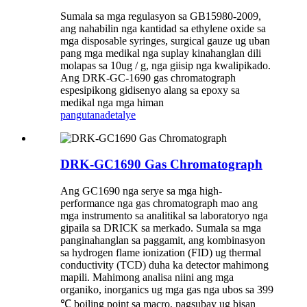
Sumala sa mga regulasyon sa GB15980-2009,
ang nahabilin nga kantidad sa ethylene oxide sa
mga disposable syringes, surgical gauze ug uban
pang mga medikal nga suplay kinahanglan dili
molapas sa 10ug / g, nga giisip nga kwalipikado.
Ang DRK-GC-1690 gas chromatograph
espesipikong gidisenyo alang sa epoxy sa
medikal nga mga himan
pangutana
detalye
DRK-GC1690 Gas Chromatograph
Ang GC1690 nga serye sa mga high-
performance nga gas chromatograph mao ang
mga instrumento sa analitikal sa laboratoryo nga
gipaila sa DRICK sa merkado. Sumala sa mga
panginahanglan sa paggamit, ang kombinasyon
sa hydrogen flame ionization (FID) ug thermal
conductivity (TCD) duha ka detector mahimong
mapili. Mahimong analisa niini ang mga
organiko, inorganics ug mga gas nga ubos sa 399
℃ boiling point sa macro, pagsubay ug bisan