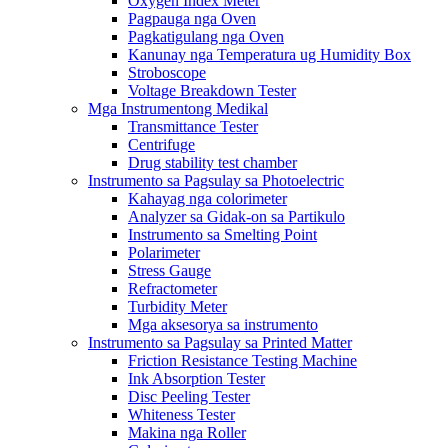
Oxygen Index Meter
Pagpauga nga Oven
Pagkatigulang nga Oven
Kanunay nga Temperatura ug Humidity Box
Stroboscope
Voltage Breakdown Tester
Mga Instrumentong Medikal
Transmittance Tester
Centrifuge
Drug stability test chamber
Instrumento sa Pagsulay sa Photoelectric
Kahayag nga colorimeter
Analyzer sa Gidak-on sa Partikulo
Instrumento sa Smelting Point
Polarimeter
Stress Gauge
Refractometer
Turbidity Meter
Mga aksesorya sa instrumento
Instrumento sa Pagsulay sa Printed Matter
Friction Resistance Testing Machine
Ink Absorption Tester
Disc Peeling Tester
Whiteness Tester
Makina nga Roller