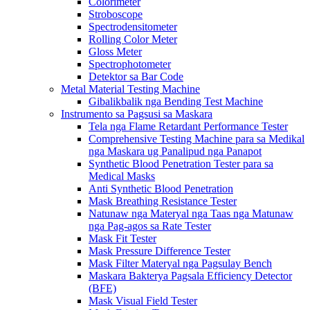
Colorimeter
Stroboscope
Spectrodensitometer
Rolling Color Meter
Gloss Meter
Spectrophotometer
Detektor sa Bar Code
Metal Material Testing Machine
Gibalikbalik nga Bending Test Machine
Instrumento sa Pagsusi sa Maskara
Tela nga Flame Retardant Performance Tester
Comprehensive Testing Machine para sa Medikal
nga Maskara ug Panalipud nga Panapot
Synthetic Blood Penetration Tester para sa
Medical Masks
Anti Synthetic Blood Penetration
Mask Breathing Resistance Tester
Natunaw nga Materyal nga Taas nga Matunaw
nga Pag-agos sa Rate Tester
Mask Fit Tester
Mask Pressure Difference Tester
Mask Filter Materyal nga Pagsulay Bench
Maskara Bakterya Pagsala Efficiency Detector
(BFE)
Mask Visual Field Tester