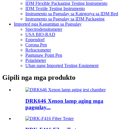
IDM Flexible Packaging Testing Instrumento
IDM Textile Testing Instrumento
Instrumento sa Pagsulay sa Kategorya sa IDM Bed
Instrumento sa Pagsulay sa IDM Packaging
Imported nga Kagamitan sa Pagsulay
Spectrodensitometer
USA BIO-RAD
Eppendorf
Corona Pen
Refractometer
Pagtunaw Point Pen
Polarimeter
Uban pang Imported Testing Equipment
Gipili nga mga produkto
DRK646 Xenon lamp aging mga
pagsulay...