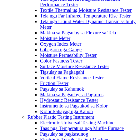
Performance Tester
Textile Thermal ug Moisture Resistance Tester
Tela nga Far Infrared Temperature Rise Tester
Tela nga Liquid Water Dynamic Transmissibility
Meter
Makina sa Pagsulay sa Flexure sa Tela
Moisture Meter
Oxygen Index Meter
Gibag-on nga Gauge
Moisture Permeability Tester
Color Fastness Tester
Surface Moisture Resistance Tester
Tigsulay sa Pagkagahi
Vertical Flame Resistance Tester
Friction Tester
Pagsulay sa Kahumok
Makina sa Pagsulay sa Pag-uros
Hydrostatic Resistance Tester
Instrumento sa Pagsukod sa Kolor
Kolor-kahayag nga Kahon
Rubber Plastic Testing Instrument
Electronic Universal Testing Machine
Taas nga Temperatura nga Muffle Furnace
Pagsulay sa pagkasunog
Electronic Tensile Testing Machine