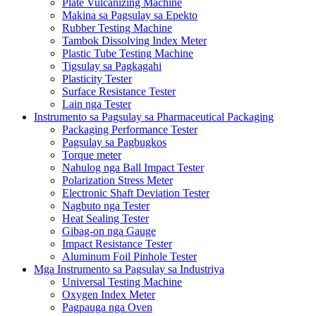
Plate Vulcanizing Machine
Makina sa Pagsulay sa Epekto
Rubber Testing Machine
Tambok Dissolving Index Meter
Plastic Tube Testing Machine
Tigsulay sa Pagkagahi
Plasticity Tester
Surface Resistance Tester
Lain nga Tester
Instrumento sa Pagsulay sa Pharmaceutical Packaging
Packaging Performance Tester
Pagsulay sa Pagbugkos
Torque meter
Nahulog nga Ball Impact Tester
Polarization Stress Meter
Electronic Shaft Deviation Tester
Nagbuto nga Tester
Heat Sealing Tester
Gibag-on nga Gauge
Impact Resistance Tester
Aluminum Foil Pinhole Tester
Mga Instrumento sa Pagsulay sa Industriya
Universal Testing Machine
Oxygen Index Meter
Pagpauga nga Oven