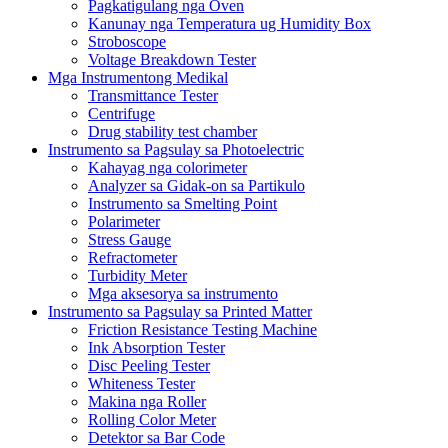
Pagkatigulang nga Oven
Kanunay nga Temperatura ug Humidity Box
Stroboscope
Voltage Breakdown Tester
Mga Instrumentong Medikal
Transmittance Tester
Centrifuge
Drug stability test chamber
Instrumento sa Pagsulay sa Photoelectric
Kahayag nga colorimeter
Analyzer sa Gidak-on sa Partikulo
Instrumento sa Smelting Point
Polarimeter
Stress Gauge
Refractometer
Turbidity Meter
Mga aksesorya sa instrumento
Instrumento sa Pagsulay sa Printed Matter
Friction Resistance Testing Machine
Ink Absorption Tester
Disc Peeling Tester
Whiteness Tester
Makina nga Roller
Rolling Color Meter
Detektor sa Bar Code