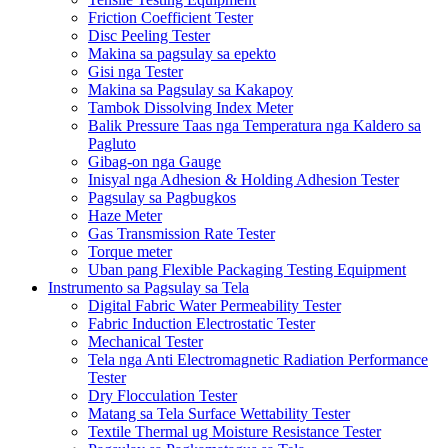
Friction Coefficient Tester
Disc Peeling Tester
Makina sa pagsulay sa epekto
Gisi nga Tester
Makina sa Pagsulay sa Kakapoy
Tambok Dissolving Index Meter
Balik Pressure Taas nga Temperatura nga Kaldero sa
Pagluto
Gibag-on nga Gauge
Inisyal nga Adhesion & Holding Adhesion Tester
Pagsulay sa Pagbugkos
Haze Meter
Gas Transmission Rate Tester
Torque meter
Uban pang Flexible Packaging Testing Equipment
Instrumento sa Pagsulay sa Tela
Digital Fabric Water Permeability Tester
Fabric Induction Electrostatic Tester
Mechanical Tester
Tela nga Anti Electromagnetic Radiation Performance
Tester
Dry Flocculation Tester
Matang sa Tela Surface Wettability Tester
Textile Thermal ug Moisture Resistance Tester