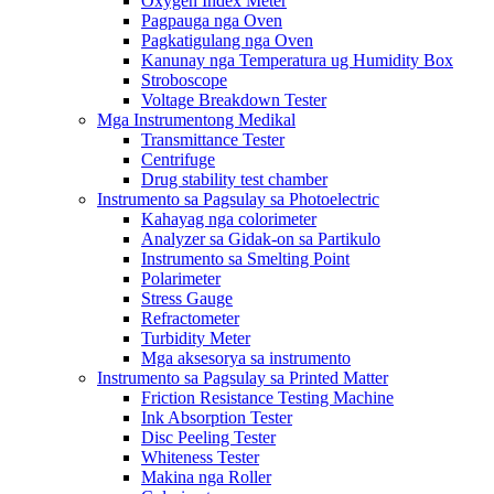
Oxygen Index Meter
Pagpauga nga Oven
Pagkatigulang nga Oven
Kanunay nga Temperatura ug Humidity Box
Stroboscope
Voltage Breakdown Tester
Mga Instrumentong Medikal
Transmittance Tester
Centrifuge
Drug stability test chamber
Instrumento sa Pagsulay sa Photoelectric
Kahayag nga colorimeter
Analyzer sa Gidak-on sa Partikulo
Instrumento sa Smelting Point
Polarimeter
Stress Gauge
Refractometer
Turbidity Meter
Mga aksesorya sa instrumento
Instrumento sa Pagsulay sa Printed Matter
Friction Resistance Testing Machine
Ink Absorption Tester
Disc Peeling Tester
Whiteness Tester
Makina nga Roller