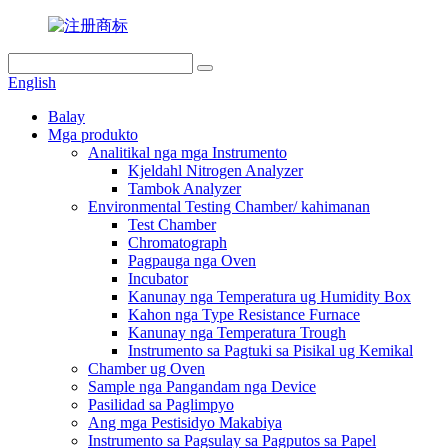
English
Balay
Mga produkto
Analitikal nga mga Instrumento
Kjeldahl Nitrogen Analyzer
Tambok Analyzer
Environmental Testing Chamber/ kahimanan
Test Chamber
Chromatograph
Pagpauga nga Oven
Incubator
Kanunay nga Temperatura ug Humidity Box
Kahon nga Type Resistance Furnace
Kanunay nga Temperatura Trough
Instrumento sa Pagtuki sa Pisikal ug Kemikal
Chamber ug Oven
Sample nga Pangandam nga Device
Pasilidad sa Paglimpyo
Ang mga Pestisidyo Makabiya
Instrumento sa Pagsulay sa Pagputos sa Papel