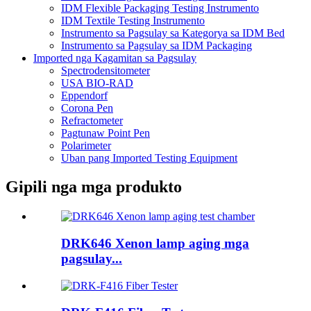
IDM Flexible Packaging Testing Instrumento
IDM Textile Testing Instrumento
Instrumento sa Pagsulay sa Kategorya sa IDM Bed
Instrumento sa Pagsulay sa IDM Packaging
Imported nga Kagamitan sa Pagsulay
Spectrodensitometer
USA BIO-RAD
Eppendorf
Corona Pen
Refractometer
Pagtunaw Point Pen
Polarimeter
Uban pang Imported Testing Equipment
Gipili nga mga produkto
DRK646 Xenon lamp aging mga
pagsulay...