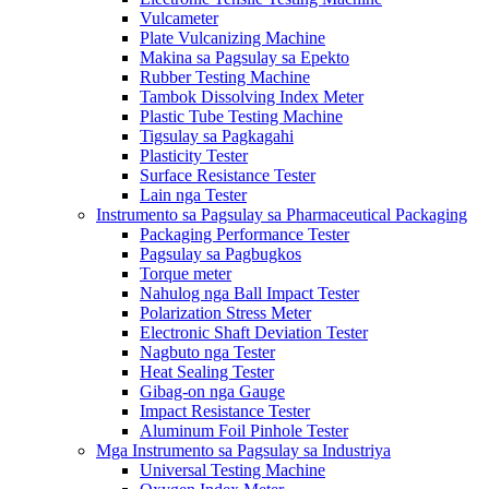
Vulcameter
Plate Vulcanizing Machine
Makina sa Pagsulay sa Epekto
Rubber Testing Machine
Tambok Dissolving Index Meter
Plastic Tube Testing Machine
Tigsulay sa Pagkagahi
Plasticity Tester
Surface Resistance Tester
Lain nga Tester
Instrumento sa Pagsulay sa Pharmaceutical Packaging
Packaging Performance Tester
Pagsulay sa Pagbugkos
Torque meter
Nahulog nga Ball Impact Tester
Polarization Stress Meter
Electronic Shaft Deviation Tester
Nagbuto nga Tester
Heat Sealing Tester
Gibag-on nga Gauge
Impact Resistance Tester
Aluminum Foil Pinhole Tester
Mga Instrumento sa Pagsulay sa Industriya
Universal Testing Machine