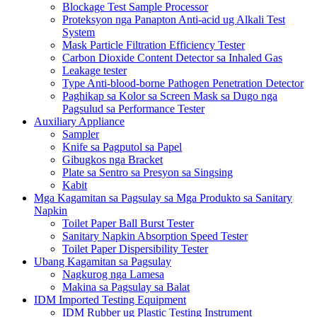
Blockage Test Sample Processor
Proteksyon nga Panapton Anti-acid ug Alkali Test
System
Mask Particle Filtration Efficiency Tester
Carbon Dioxide Content Detector sa Inhaled Gas
Leakage tester
Type Anti-blood-borne Pathogen Penetration Detector
Paghikap sa Kolor sa Screen Mask sa Dugo nga
Pagsulud sa Performance Tester
Auxiliary Appliance
Sampler
Knife sa Pagputol sa Papel
Gibugkos nga Bracket
Plate sa Sentro sa Presyon sa Singsing
Kabit
Mga Kagamitan sa Pagsulay sa Mga Produkto sa Sanitary
Napkin
Toilet Paper Ball Burst Tester
Sanitary Napkin Absorption Speed ​​Tester
Toilet Paper Dispersibility Tester
Ubang Kagamitan sa Pagsulay
Nagkurog nga Lamesa
Makina sa Pagsulay sa Balat
IDM Imported Testing Equipment
IDM Rubber ug Plastic Testing Instrument