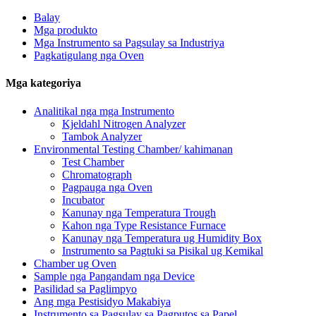
Balay
Mga produkto
Mga Instrumento sa Pagsulay sa Industriya
Pagkatigulang nga Oven
Mga kategoriya
Analitikal nga mga Instrumento
Kjeldahl Nitrogen Analyzer
Tambok Analyzer
Environmental Testing Chamber/ kahimanan
Test Chamber
Chromatograph
Pagpauga nga Oven
Incubator
Kanunay nga Temperatura Trough
Kahon nga Type Resistance Furnace
Kanunay nga Temperatura ug Humidity Box
Instrumento sa Pagtuki sa Pisikal ug Kemikal
Chamber ug Oven
Sample nga Pangandam nga Device
Pasilidad sa Paglimpyo
Ang mga Pestisidyo Makabiya
Instrumento sa Pagsulay sa Pagputos sa Papel