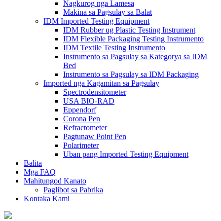
Nagkurog nga Lamesa
Makina sa Pagsulay sa Balat
IDM Imported Testing Equipment
IDM Rubber ug Plastic Testing Instrument
IDM Flexible Packaging Testing Instrumento
IDM Textile Testing Instrumento
Instrumento sa Pagsulay sa Kategorya sa IDM
Bed
Instrumento sa Pagsulay sa IDM Packaging
Imported nga Kagamitan sa Pagsulay
Spectrodensitometer
USA BIO-RAD
Eppendorf
Corona Pen
Refractometer
Pagtunaw Point Pen
Polarimeter
Uban pang Imported Testing Equipment
Balita
Mga FAQ
Mahitungod Kanato
Paglibot sa Pabrika
Kontaka Kami