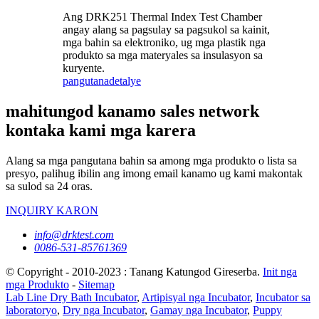
Ang DRK251 Thermal Index Test Chamber
angay alang sa pagsulay sa pagsukol sa kainit,
mga bahin sa elektroniko, ug mga plastik nga
produkto sa mga materyales sa insulasyon sa
kuryente.
pangutana
detalye
mahitungod kanamo sales network
kontaka kami mga karera
Alang sa mga pangutana bahin sa among mga produkto o lista sa
presyo, palihug ibilin ang imong email kanamo ug kami makontak
sa sulod sa 24 oras.
INQUIRY KARON
info@drktest.com
0086-531-85761369
© Copyright - 2010-2023 : Tanang Katungod Gireserba.
Init nga
mga Produkto
-
Sitemap
Lab Line Dry Bath Incubator
,
Artipisyal nga Incubator
,
Incubator sa
laboratoryo
,
Dry nga Incubator
,
Gamay nga Incubator
,
Puppy