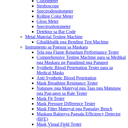
Colorimeter
Stroboscope
Spectrodensitometer
Rolling Color Meter
Gloss Meter
Spectrophotometer
Detektor sa Bar Code
Metal Material Testing Machine
Gibalikbalik nga Bending Test Machine
Instrumento sa Pagsusi sa Maskara
Tela nga Flame Retardant Performance Tester
Comprehensive Testing Machine para sa Medikal
nga Maskara ug Panalipud nga Panapot
Synthetic Blood Penetration Tester para sa
Medical Masks
Anti Synthetic Blood Penetration
Mask Breathing Resistance Tester
Natunaw nga Materyal nga Taas nga Matunaw
nga Pag-agos sa Rate Tester
Mask Fit Tester
Mask Pressure Difference Tester
Mask Filter Materyal nga Pagsulay Bench
Maskara Bakterya Pagsala Efficiency Detector
(BFE)
Mask Visual Field Tester