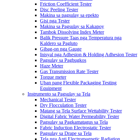
Friction Coefficient Tester
Disc Peeling Tester
Makina sa pagsulay sa epekto
Gisi nga Tester
Makina sa Pagsulay sa Kakapoy
Tambok Dissolving Index Meter
Balik Pressure Taas nga Temperatura nga
Kaldero sa Pagluto
Gibag-on nga Gauge
Inisyal nga Adhesion & Holding Adhesion Tester
Pagsulay sa Pagbugkos
Haze Meter
Gas Transmission Rate Tester
Torque meter
Uban pang Flexible Packaging Testing
Equipment
Instrumento sa Pagsulay sa Tela
Mechanical Tester
Dry Flocculation Tester
Matang sa Tela Surface Wettability Tester
Digital Fabric Water Permeability Tester
Pagsulay sa Pagkamatagus sa Tela
Fabric Induction Electrostatic Tester
Pagsulay sa Drape sa Tela
Tela nga Anti Electromagnetic Radiation