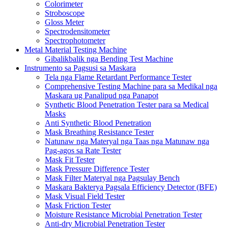
Colorimeter
Stroboscope
Gloss Meter
Spectrodensitometer
Spectrophotometer
Metal Material Testing Machine
Gibalikbalik nga Bending Test Machine
Instrumento sa Pagsusi sa Maskara
Tela nga Flame Retardant Performance Tester
Comprehensive Testing Machine para sa Medikal nga
Maskara ug Panalipud nga Panapot
Synthetic Blood Penetration Tester para sa Medical
Masks
Anti Synthetic Blood Penetration
Mask Breathing Resistance Tester
Natunaw nga Materyal nga Taas nga Matunaw nga
Pag-agos sa Rate Tester
Mask Fit Tester
Mask Pressure Difference Tester
Mask Filter Materyal nga Pagsulay Bench
Maskara Bakterya Pagsala Efficiency Detector (BFE)
Mask Visual Field Tester
Mask Friction Tester
Moisture Resistance Microbial Penetration Tester
Anti-dry Microbial Penetration Tester