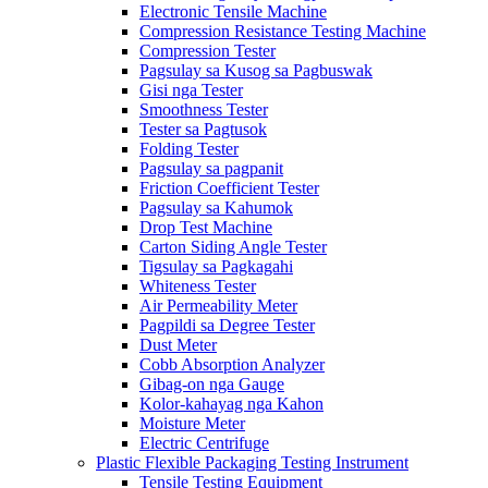
Electronic Tensile Machine
Compression Resistance Testing Machine
Compression Tester
Pagsulay sa Kusog sa Pagbuswak
Gisi nga Tester
Smoothness Tester
Tester sa Pagtusok
Folding Tester
Pagsulay sa pagpanit
Friction Coefficient Tester
Pagsulay sa Kahumok
Drop Test Machine
Carton Siding Angle Tester
Tigsulay sa Pagkagahi
Whiteness Tester
Air Permeability Meter
Pagpildi sa Degree Tester
Dust Meter
Cobb Absorption Analyzer
Gibag-on nga Gauge
Kolor-kahayag nga Kahon
Moisture Meter
Electric Centrifuge
Plastic Flexible Packaging Testing Instrument
Tensile Testing Equipment