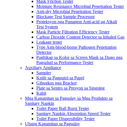
Mask Friction Tester
Moisture Resistance Microbial Penetration Tester
Anti-dry Microbial Penetration Tester
Blockage Test Sample Processor
Proteksyon nga Panapton Anti-acid ug Alkali
Test System
Mask Particle Filtration Efficiency Tester
Carbon Dioxide Content Detector sa Inhaled Gas
Leakage tester
Type Anti-blood-borne Pathogen Penetration
Detector
Paghikap sa Kolor sa Screen Mask sa Dugo nga
Pagsulud sa Performance Tester
Auxiliary Appliance
Sampler
Knife sa Pagputol sa Papel
Gibugkos nga Bracket
Plate sa Sentro sa Presyon sa Singsing
Kabit
Mga Kagamitan sa Pagsulay sa Mga Produkto sa
Sanitary Napkin
Toilet Paper Ball Burst Tester
Sanitary Napkin Absorption Speed ​​Tester
Toilet Paper Dispersibility Tester
Ubang Kagamitan sa Pagsulay