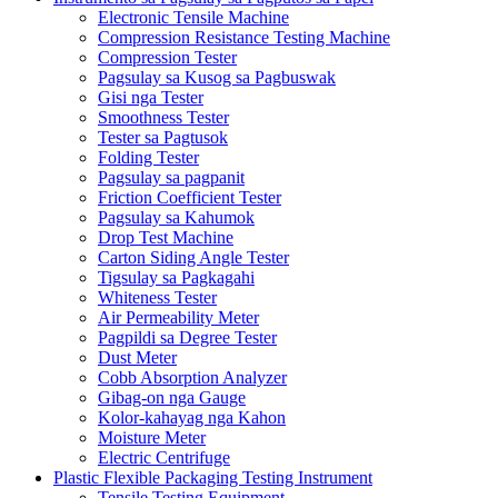
Electronic Tensile Machine
Compression Resistance Testing Machine
Compression Tester
Pagsulay sa Kusog sa Pagbuswak
Gisi nga Tester
Smoothness Tester
Tester sa Pagtusok
Folding Tester
Pagsulay sa pagpanit
Friction Coefficient Tester
Pagsulay sa Kahumok
Drop Test Machine
Carton Siding Angle Tester
Tigsulay sa Pagkagahi
Whiteness Tester
Air Permeability Meter
Pagpildi sa Degree Tester
Dust Meter
Cobb Absorption Analyzer
Gibag-on nga Gauge
Kolor-kahayag nga Kahon
Moisture Meter
Electric Centrifuge
Plastic Flexible Packaging Testing Instrument
Tensile Testing Equipment