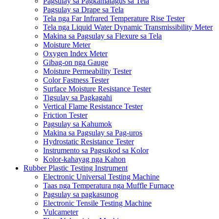
Pagsulay sa Pagkamatagus sa Tela
Pagsulay sa Drape sa Tela
Tela nga Far Infrared Temperature Rise Tester
Tela nga Liquid Water Dynamic Transmissibility Meter
Makina sa Pagsulay sa Flexure sa Tela
Moisture Meter
Oxygen Index Meter
Gibag-on nga Gauge
Moisture Permeability Tester
Color Fastness Tester
Surface Moisture Resistance Tester
Tigsulay sa Pagkagahi
Vertical Flame Resistance Tester
Friction Tester
Pagsulay sa Kahumok
Makina sa Pagsulay sa Pag-uros
Hydrostatic Resistance Tester
Instrumento sa Pagsukod sa Kolor
Kolor-kahayag nga Kahon
Rubber Plastic Testing Instrument
Electronic Universal Testing Machine
Taas nga Temperatura nga Muffle Furnace
Pagsulay sa pagkasunog
Electronic Tensile Testing Machine
Vulcameter