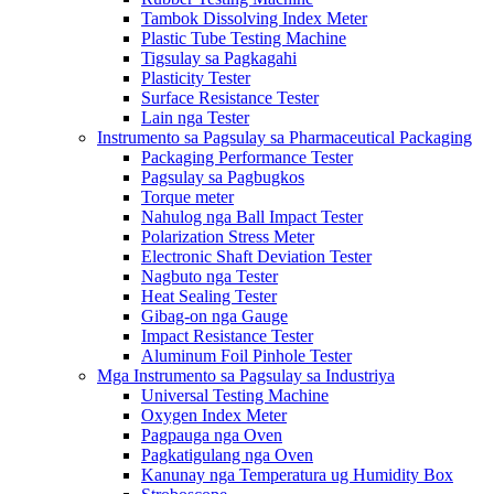
Tambok Dissolving Index Meter
Plastic Tube Testing Machine
Tigsulay sa Pagkagahi
Plasticity Tester
Surface Resistance Tester
Lain nga Tester
Instrumento sa Pagsulay sa Pharmaceutical Packaging
Packaging Performance Tester
Pagsulay sa Pagbugkos
Torque meter
Nahulog nga Ball Impact Tester
Polarization Stress Meter
Electronic Shaft Deviation Tester
Nagbuto nga Tester
Heat Sealing Tester
Gibag-on nga Gauge
Impact Resistance Tester
Aluminum Foil Pinhole Tester
Mga Instrumento sa Pagsulay sa Industriya
Universal Testing Machine
Oxygen Index Meter
Pagpauga nga Oven
Pagkatigulang nga Oven
Kanunay nga Temperatura ug Humidity Box