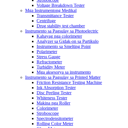
Stroboscope
Voltage Breakdown Tester
Mga Instrumentong Medikal
Transmittance Tester
Centrifuge
Drug stability test chamber
Instrumento sa Pagsulay sa Photoelectric
Kahayag nga colorimeter
Analyzer sa Gidak-on sa Partikulo
Instrumento sa Smelting Point
Polarimeter
Stress Gauge
Refractometer
Turbidity Meter
Mga aksesorya sa instrumento
Instrumento sa Pagsulay sa Printed Matter
Friction Resistance Testing Machine
Ink Absorption Tester
Disc Peeling Tester
Whiteness Tester
Makina nga Roller
Colorimeter
Stroboscope
Spectrodensitometer
Rolling Color Meter