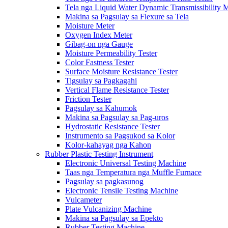
Tela nga Liquid Water Dynamic Transmissibility 
Makina sa Pagsulay sa Flexure sa Tela
Moisture Meter
Oxygen Index Meter
Gibag-on nga Gauge
Moisture Permeability Tester
Color Fastness Tester
Surface Moisture Resistance Tester
Tigsulay sa Pagkagahi
Vertical Flame Resistance Tester
Friction Tester
Pagsulay sa Kahumok
Makina sa Pagsulay sa Pag-uros
Hydrostatic Resistance Tester
Instrumento sa Pagsukod sa Kolor
Kolor-kahayag nga Kahon
Rubber Plastic Testing Instrument
Electronic Universal Testing Machine
Taas nga Temperatura nga Muffle Furnace
Pagsulay sa pagkasunog
Electronic Tensile Testing Machine
Vulcameter
Plate Vulcanizing Machine
Makina sa Pagsulay sa Epekto
Rubber Testing Machine