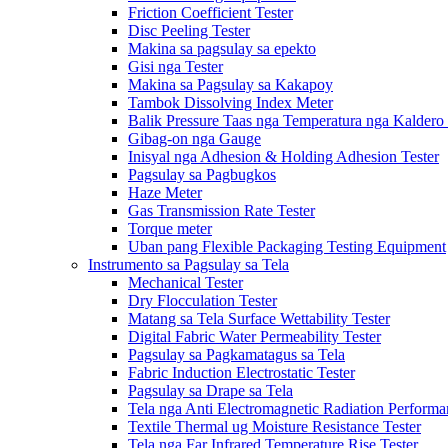
Friction Coefficient Tester
Disc Peeling Tester
Makina sa pagsulay sa epekto
Gisi nga Tester
Makina sa Pagsulay sa Kakapoy
Tambok Dissolving Index Meter
Balik Pressure Taas nga Temperatura nga Kaldero 
Gibag-on nga Gauge
Inisyal nga Adhesion & Holding Adhesion Tester
Pagsulay sa Pagbugkos
Haze Meter
Gas Transmission Rate Tester
Torque meter
Uban pang Flexible Packaging Testing Equipment
Instrumento sa Pagsulay sa Tela
Mechanical Tester
Dry Flocculation Tester
Matang sa Tela Surface Wettability Tester
Digital Fabric Water Permeability Tester
Pagsulay sa Pagkamatagus sa Tela
Fabric Induction Electrostatic Tester
Pagsulay sa Drape sa Tela
Tela nga Anti Electromagnetic Radiation Performa
Textile Thermal ug Moisture Resistance Tester
Tela nga Far Infrared Temperature Rise Tester