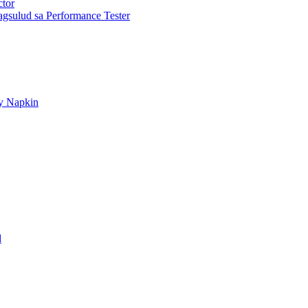
ctor
gsulud sa Performance Tester
ry Napkin
d