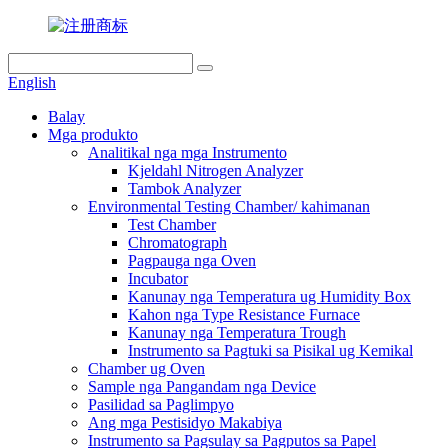
English
Balay
Mga produkto
Analitikal nga mga Instrumento
Kjeldahl Nitrogen Analyzer
Tambok Analyzer
Environmental Testing Chamber/ kahimanan
Test Chamber
Chromatograph
Pagpauga nga Oven
Incubator
Kanunay nga Temperatura ug Humidity Box
Kahon nga Type Resistance Furnace
Kanunay nga Temperatura Trough
Instrumento sa Pagtuki sa Pisikal ug Kemikal
Chamber ug Oven
Sample nga Pangandam nga Device
Pasilidad sa Paglimpyo
Ang mga Pestisidyo Makabiya
Instrumento sa Pagsulay sa Pagputos sa Papel