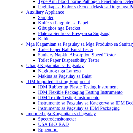
Type Anti-blood-borne Pathogen Penetration Dete
Paghikap sa Kolor sa Screen Mask sa Dugo nga Pa
Auxiliary Appliance
Sampler
Knife sa Pagputol sa Papel
Gibugkos nga Bracket
Plate sa Sentro sa Presyon sa Singsing
Kabit
Mga Kagamitan sa Pagsulay sa Mga Produkto sa Sanita
Toilet Paper Ball Burst Tester
Sanitary Napkin Absorption Speed ​​Tester
Toilet Paper Dispersibility Tester
Ubang Kagamitan sa Pagsulay
Nagkurog nga Lamesa
Makina sa Pagsulay sa Balat
IDM Imported Testing Equipment
IDM Rubber ug Plastic Testing Instrument
IDM Flexible Packaging Testing Instrumento
IDM Textile Testing Instrumento
Instrumento sa Pagsulay sa Kategorya sa IDM Be
Instrumento sa Pagsulay sa IDM Packaging
Imported nga Kagamitan sa Pagsulay
Spectrodensitometer
USA BIO-RAD
Eppendorf