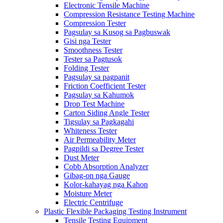
Electronic Tensile Machine
Compression Resistance Testing Machine
Compression Tester
Pagsulay sa Kusog sa Pagbuswak
Gisi nga Tester
Smoothness Tester
Tester sa Pagtusok
Folding Tester
Pagsulay sa pagpanit
Friction Coefficient Tester
Pagsulay sa Kahumok
Drop Test Machine
Carton Siding Angle Tester
Tigsulay sa Pagkagahi
Whiteness Tester
Air Permeability Meter
Pagpildi sa Degree Tester
Dust Meter
Cobb Absorption Analyzer
Gibag-on nga Gauge
Kolor-kahayag nga Kahon
Moisture Meter
Electric Centrifuge
Plastic Flexible Packaging Testing Instrument
Tensile Testing Equipment