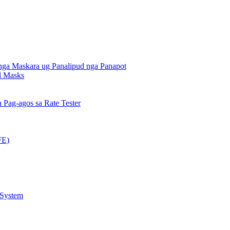
nga Maskara ug Panalipud nga Panapot
al Masks
Pag-agos sa Rate Tester
FE)
 System