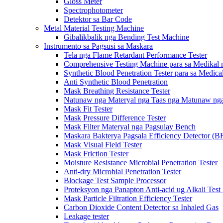
Gloss Meter
Spectrophotometer
Detektor sa Bar Code
Metal Material Testing Machine
Gibalikbalik nga Bending Test Machine
Instrumento sa Pagsusi sa Maskara
Tela nga Flame Retardant Performance Tester
Comprehensive Testing Machine para sa Medikal 
Synthetic Blood Penetration Tester para sa Medic
Anti Synthetic Blood Penetration
Mask Breathing Resistance Tester
Natunaw nga Materyal nga Taas nga Matunaw nga 
Mask Fit Tester
Mask Pressure Difference Tester
Mask Filter Materyal nga Pagsulay Bench
Maskara Bakterya Pagsala Efficiency Detector (B
Mask Visual Field Tester
Mask Friction Tester
Moisture Resistance Microbial Penetration Tester
Anti-dry Microbial Penetration Tester
Blockage Test Sample Processor
Proteksyon nga Panapton Anti-acid ug Alkali Test
Mask Particle Filtration Efficiency Tester
Carbon Dioxide Content Detector sa Inhaled Gas
Leakage tester