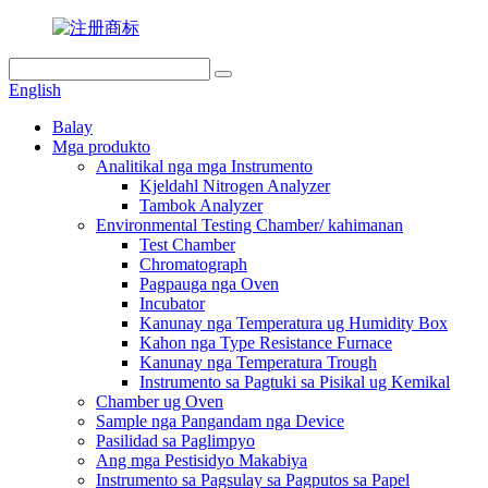
English
Balay
Mga produkto
Analitikal nga mga Instrumento
Kjeldahl Nitrogen Analyzer
Tambok Analyzer
Environmental Testing Chamber/ kahimanan
Test Chamber
Chromatograph
Pagpauga nga Oven
Incubator
Kanunay nga Temperatura ug Humidity Box
Kahon nga Type Resistance Furnace
Kanunay nga Temperatura Trough
Instrumento sa Pagtuki sa Pisikal ug Kemikal
Chamber ug Oven
Sample nga Pangandam nga Device
Pasilidad sa Paglimpyo
Ang mga Pestisidyo Makabiya
Instrumento sa Pagsulay sa Pagputos sa Papel