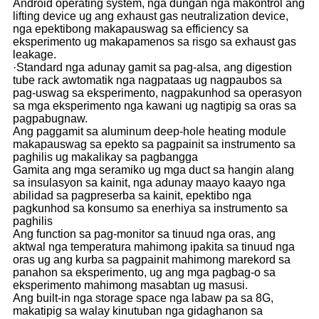
Android operating system, nga dungan nga makontrol ang
lifting device ug ang exhaust gas neutralization device,
nga epektibong makapauswag sa efficiency sa
eksperimento ug makapamenos sa risgo sa exhaust gas
leakage.
·Standard nga adunay gamit sa pag-alsa, ang digestion
tube rack awtomatik nga nagpataas ug nagpaubos sa
pag-uswag sa eksperimento, nagpakunhod sa operasyon
sa mga eksperimento nga kawani ug nagtipig sa oras sa
pagpabugnaw.
Ang paggamit sa aluminum deep-hole heating module
makapauswag sa epekto sa pagpainit sa instrumento sa
paghilis ug makalikay sa pagbangga
Gamita ang mga seramiko ug mga duct sa hangin alang
sa insulasyon sa kainit, nga adunay maayo kaayo nga
abilidad sa pagpreserba sa kainit, epektibo nga
pagkunhod sa konsumo sa enerhiya sa instrumento sa
paghilis
Ang function sa pag-monitor sa tinuud nga oras, ang
aktwal nga temperatura mahimong ipakita sa tinuud nga
oras ug ang kurba sa pagpainit mahimong marekord sa
panahon sa eksperimento, ug ang mga pagbag-o sa
eksperimento mahimong masabtan ug masusi.
Ang built-in nga storage space nga labaw pa sa 8G,
makatipig sa walay kinutuban nga gidaghanon sa