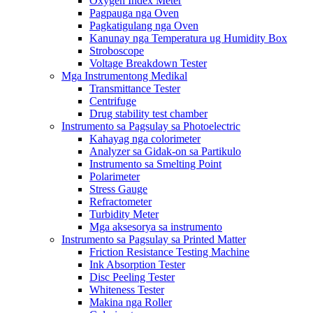
Oxygen Index Meter
Pagpauga nga Oven
Pagkatigulang nga Oven
Kanunay nga Temperatura ug Humidity Box
Stroboscope
Voltage Breakdown Tester
Mga Instrumentong Medikal
Transmittance Tester
Centrifuge
Drug stability test chamber
Instrumento sa Pagsulay sa Photoelectric
Kahayag nga colorimeter
Analyzer sa Gidak-on sa Partikulo
Instrumento sa Smelting Point
Polarimeter
Stress Gauge
Refractometer
Turbidity Meter
Mga aksesorya sa instrumento
Instrumento sa Pagsulay sa Printed Matter
Friction Resistance Testing Machine
Ink Absorption Tester
Disc Peeling Tester
Whiteness Tester
Makina nga Roller