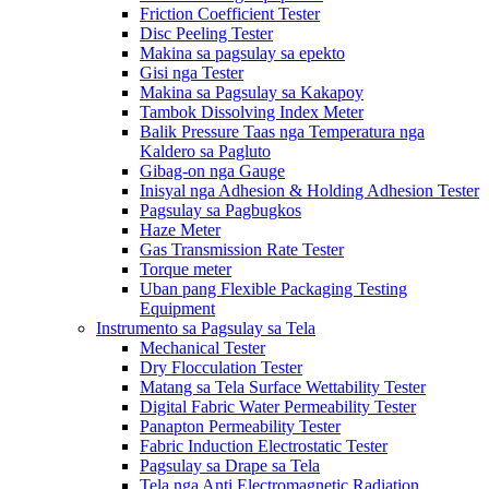
Friction Coefficient Tester
Disc Peeling Tester
Makina sa pagsulay sa epekto
Gisi nga Tester
Makina sa Pagsulay sa Kakapoy
Tambok Dissolving Index Meter
Balik Pressure Taas nga Temperatura nga
Kaldero sa Pagluto
Gibag-on nga Gauge
Inisyal nga Adhesion & Holding Adhesion Tester
Pagsulay sa Pagbugkos
Haze Meter
Gas Transmission Rate Tester
Torque meter
Uban pang Flexible Packaging Testing
Equipment
Instrumento sa Pagsulay sa Tela
Mechanical Tester
Dry Flocculation Tester
Matang sa Tela Surface Wettability Tester
Digital Fabric Water Permeability Tester
Panapton Permeability Tester
Fabric Induction Electrostatic Tester
Pagsulay sa Drape sa Tela
Tela nga Anti Electromagnetic Radiation