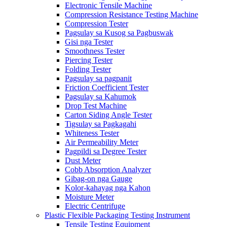
Electronic Tensile Machine
Compression Resistance Testing Machine
Compression Tester
Pagsulay sa Kusog sa Pagbuswak
Gisi nga Tester
Smoothness Tester
Piercing Tester
Folding Tester
Pagsulay sa pagpanit
Friction Coefficient Tester
Pagsulay sa Kahumok
Drop Test Machine
Carton Siding Angle Tester
Tigsulay sa Pagkagahi
Whiteness Tester
Air Permeability Meter
Pagpildi sa Degree Tester
Dust Meter
Cobb Absorption Analyzer
Gibag-on nga Gauge
Kolor-kahayag nga Kahon
Moisture Meter
Electric Centrifuge
Plastic Flexible Packaging Testing Instrument
Tensile Testing Equipment