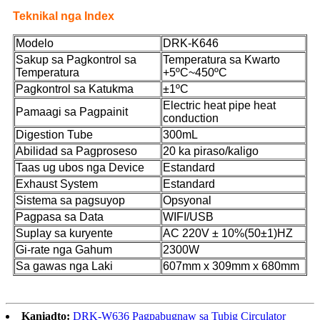
Teknikal nga Index
Modelo
DRK-K646
Sakup sa Pagkontrol sa
Temperatura sa Kwarto
Temperatura
+5ºC~450ºC
Pagkontrol sa Katukma
±1ºC
Electric heat pipe heat
Pamaagi sa Pagpainit
conduction
Digestion Tube
300mL
Abilidad sa Pagproseso
20 ka piraso/kaligo
Taas ug ubos nga Device
Estandard
Exhaust System
Estandard
Sistema sa pagsuyop
Opsyonal
Pagpasa sa Data
WIFI/USB
Suplay sa kuryente
AC 220V ± 10%(50±1)HZ
Gi-rate nga Gahum
2300W
Sa gawas nga Laki
607mm x 309mm x 680mm
Kaniadto:
DRK-W636 Pagpabugnaw sa Tubig Circulator