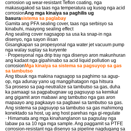
corrosion ug wear-resistant Teflon coating, nga
makasugakod sa taas nga temperatura ug kusog nga acid
corrosion
Ang mga kinaiya sa paghilis ug
basura
sistema sa paglabay
Gamita ang PFA sealing cover, taas nga serbisyo sa
kinabuhi, maayong sealing effect
Ang sealing cover nagsagop sa usa ka snap-in nga
disenyo, nga sayon ​​ilisan
Gisangkapan sa propesyonal nga water jet vacuum pump
nga walay suplay sa kuryente
· Propesyonal nga drip tray nga disenyo aron makunhuran
ang kadaot nga gipahinabo sa acid liquid pollution ug
corrosion
Mga kinaiya sa sistema sa pagsuyop sa gas
sa tambutso
Ang tibuuk nga makina nagsagop sa paghimo sa agup-
op, nga adunay yano ug manggihatagon nga hitsura
Sa proseso sa pag-neutralize sa tambutso sa gas, duha
ka pamaagi sa pagpabugnaw ug pagsuyup sa kemikal
ang gigamit aron mabawi ang tambutso nga gas aron
mapaayo ang pagkaayo sa pagbawi sa tambutso sa gas.
Ang sistema sa pagsuyop sa tambutso sa gas mahimong
konektado sa host, ug ang host parehas nga gi-regulate
· Himamata ang mga kinahanglanon sa pagsulay nga
labaw pa sa 10 nga mga sample. Ang paggamit sa PTFE
corrosion-resistant nga disenyo sa pipeline nagdugang sa