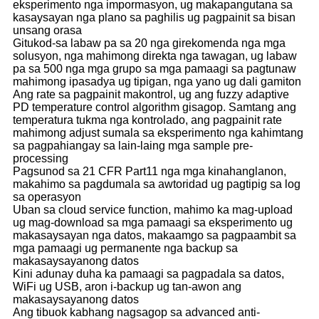
eksperimento nga impormasyon, ug makapangutana sa
kasaysayan nga plano sa paghilis ug pagpainit sa bisan
unsang orasa
Gitukod-sa labaw pa sa 20 nga girekomenda nga mga
solusyon, nga mahimong direkta nga tawagan, ug labaw
pa sa 500 nga mga grupo sa mga pamaagi sa pagtunaw
mahimong ipasadya ug tipigan, nga yano ug dali gamiton
Ang rate sa pagpainit makontrol, ug ang fuzzy adaptive
PD temperature control algorithm gisagop. Samtang ang
temperatura tukma nga kontrolado, ang pagpainit rate
mahimong adjust sumala sa eksperimento nga kahimtang
sa pagpahiangay sa lain-laing mga sample pre-
processing
Pagsunod sa 21 CFR Part11 nga mga kinahanglanon,
makahimo sa pagdumala sa awtoridad ug pagtipig sa log
sa operasyon
Uban sa cloud service function, mahimo ka mag-upload
ug mag-download sa mga pamaagi sa eksperimento ug
makasaysayan nga datos, makaamgo sa pagpaambit sa
mga pamaagi ug permanente nga backup sa
makasaysayanong datos
Kini adunay duha ka pamaagi sa pagpadala sa datos,
WiFi ug USB, aron i-backup ug tan-awon ang
makasaysayanong datos
Ang tibuok kabhang nagsagop sa advanced anti-