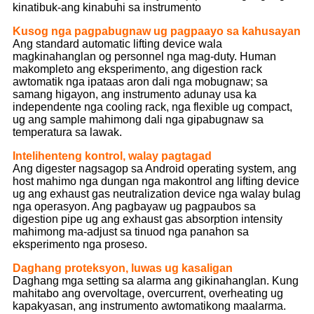
kinatibuk-ang kinabuhi sa instrumento
Kusog nga pagpabugnaw ug pagpaayo sa kahusayan
Ang standard automatic lifting device wala
magkinahanglan og personnel nga mag-duty. Human
makompleto ang eksperimento, ang digestion rack
awtomatik nga ipataas aron dali nga mobugnaw; sa
samang higayon, ang instrumento adunay usa ka
independente nga cooling rack, nga flexible ug compact,
ug ang sample mahimong dali nga gipabugnaw sa
temperatura sa lawak.
Intelihenteng kontrol, walay pagtagad
Ang digester nagsagop sa Android operating system, ang
host mahimo nga dungan nga makontrol ang lifting device
ug ang exhaust gas neutralization device nga walay bulag
nga operasyon. Ang pagbayaw ug pagpaubos sa
digestion pipe ug ang exhaust gas absorption intensity
mahimong ma-adjust sa tinuod nga panahon sa
eksperimento nga proseso.
Daghang proteksyon, luwas ug kasaligan
Daghang mga setting sa alarma ang gikinahanglan. Kung
mahitabo ang overvoltage, overcurrent, overheating ug
kapakyasan, ang instrumento awtomatikong maalarma.