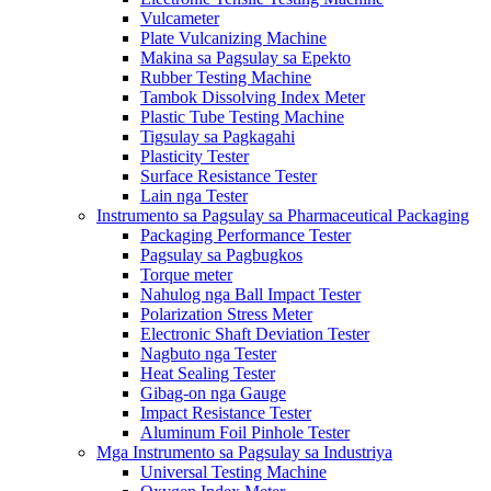
Vulcameter
Plate Vulcanizing Machine
Makina sa Pagsulay sa Epekto
Rubber Testing Machine
Tambok Dissolving Index Meter
Plastic Tube Testing Machine
Tigsulay sa Pagkagahi
Plasticity Tester
Surface Resistance Tester
Lain nga Tester
Instrumento sa Pagsulay sa Pharmaceutical Packaging
Packaging Performance Tester
Pagsulay sa Pagbugkos
Torque meter
Nahulog nga Ball Impact Tester
Polarization Stress Meter
Electronic Shaft Deviation Tester
Nagbuto nga Tester
Heat Sealing Tester
Gibag-on nga Gauge
Impact Resistance Tester
Aluminum Foil Pinhole Tester
Mga Instrumento sa Pagsulay sa Industriya
Universal Testing Machine