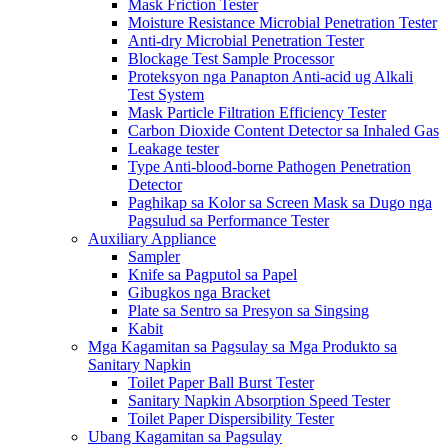
Mask Friction Tester
Moisture Resistance Microbial Penetration Tester
Anti-dry Microbial Penetration Tester
Blockage Test Sample Processor
Proteksyon nga Panapton Anti-acid ug Alkali
Test System
Mask Particle Filtration Efficiency Tester
Carbon Dioxide Content Detector sa Inhaled Gas
Leakage tester
Type Anti-blood-borne Pathogen Penetration
Detector
Paghikap sa Kolor sa Screen Mask sa Dugo nga
Pagsulud sa Performance Tester
Auxiliary Appliance
Sampler
Knife sa Pagputol sa Papel
Gibugkos nga Bracket
Plate sa Sentro sa Presyon sa Singsing
Kabit
Mga Kagamitan sa Pagsulay sa Mga Produkto sa
Sanitary Napkin
Toilet Paper Ball Burst Tester
Sanitary Napkin Absorption Speed ​​Tester
Toilet Paper Dispersibility Tester
Ubang Kagamitan sa Pagsulay