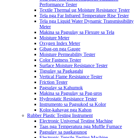
Performance Tester
Textile Thermal ug Moisture Resistance Tester
Tela nga Far Infrared Temperature Rise Tester
Tela nga Liquid Water Dynamic Transmissibility
Meter
Makina sa Pagsulay sa Flexure sa Tela
Moisture Meter
Oxygen Index Meter
Gibag-on nga Gauge
Moisture Permeability Tester
Color Fastness Tester
Surface Moisture Resistance Tester
Tigsulay sa Pagkagahi
Vertical Flame Resistance Tester
Friction Tester
Pagsulay sa Kahumok
Makina sa Pagsulay sa Pag-uros
Hydrostatic Resistance Tester
Instrumento sa Pagsukod sa Kolor
Kolor-kahayag nga Kahon
Rubber Plastic Testing Instrument
Electronic Universal Testing Machine
Taas nga Temperatura nga Muffle Furnace
Pagsulay sa pagkasunog
Electronic Tensile Testing Machine