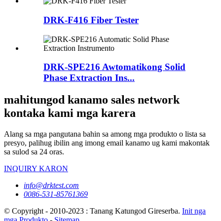
DRK-F416 Fiber Tester
DRK-SPE216 Awtomatikong Solid
Phase Extraction Ins...
mahitungod kanamo sales network
kontaka kami mga karera
Alang sa mga pangutana bahin sa among mga produkto o lista sa
presyo, palihug ibilin ang imong email kanamo ug kami makontak
sa sulod sa 24 oras.
INQUIRY KARON
info@drktest.com
0086-531-85761369
© Copyright - 2010-2023 : Tanang Katungod Gireserba.
Init nga
mga Produkto
-
Sitemap