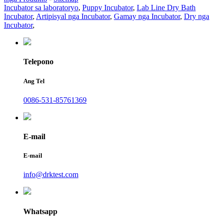
Incubator sa laboratoryo
,
Puppy Incubator
,
Lab Line Dry Bath
Incubator
,
Artipisyal nga Incubator
,
Gamay nga Incubator
,
Dry nga
Incubator
,
Telepono
Ang Tel
0086-531-85761369
E-mail
E-mail
info@drktest.com
Whatsapp