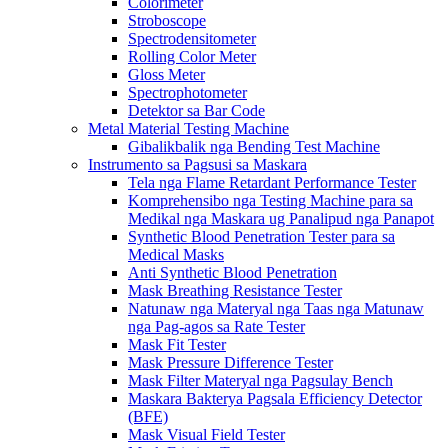
Colorimeter
Stroboscope
Spectrodensitometer
Rolling Color Meter
Gloss Meter
Spectrophotometer
Detektor sa Bar Code
Metal Material Testing Machine
Gibalikbalik nga Bending Test Machine
Instrumento sa Pagsusi sa Maskara
Tela nga Flame Retardant Performance Tester
Komprehensibo nga Testing Machine para sa
Medikal nga Maskara ug Panalipud nga Panapot
Synthetic Blood Penetration Tester para sa
Medical Masks
Anti Synthetic Blood Penetration
Mask Breathing Resistance Tester
Natunaw nga Materyal nga Taas nga Matunaw
nga Pag-agos sa Rate Tester
Mask Fit Tester
Mask Pressure Difference Tester
Mask Filter Materyal nga Pagsulay Bench
Maskara Bakterya Pagsala Efficiency Detector
(BFE)
Mask Visual Field Tester