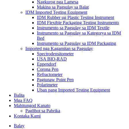
Nagkurog nga Lamesa
Makina sa Pagsulay sa Balat
IDM Imported Testing Equipment
IDM Rubber ug Plastic Testing Instrument
IDM Flexible Packaging Testing Instrumento
Instrumento sa Pagsulay sa IDM Textile
Instrumento sa Pagsulay sa Kategorya sa IDM
Bed
Instrumento sa Pagsulay sa IDM Packaging
Imported nga Kagamitan sa Pagsulay
Spectrodensitometer
USA BIO-RAD
Eppendorf
Corona Pen
Refractometer
Pagtunaw Point Pen
Polarimeter
Uban pang Imported Testing Equipment
Balita
Mga FAQ
Mahitungod Kanato
Paglibot sa Pabrika
Kontaka Kami
Balay