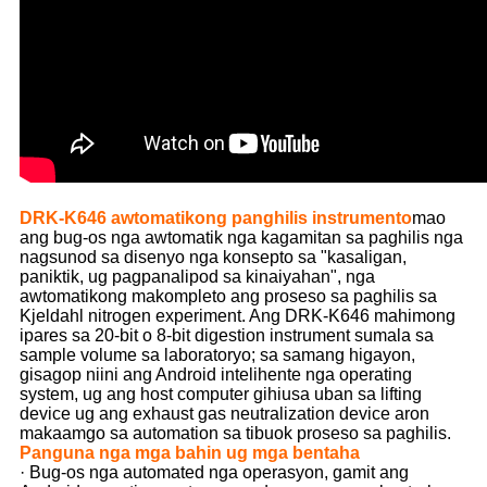
DRK-K646 awtomatikong panghilis instrumento
mao
ang bug-os nga awtomatik nga kagamitan sa paghilis nga
nagsunod sa disenyo nga konsepto sa "kasaligan,
paniktik, ug pagpanalipod sa kinaiyahan", nga
awtomatikong makompleto ang proseso sa paghilis sa
Kjeldahl nitrogen experiment. Ang DRK-K646 mahimong
ipares sa 20-bit o 8-bit digestion instrument sumala sa
sample volume sa laboratoryo; sa samang higayon,
gisagop niini ang Android intelihente nga operating
system, ug ang host computer gihiusa uban sa lifting
device ug ang exhaust gas neutralization device aron
makaamgo sa automation sa tibuok proseso sa paghilis.
Panguna nga mga bahin ug mga bentaha
· Bug-os nga automated nga operasyon, gamit ang