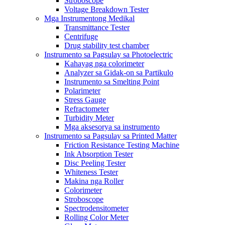
Stroboscope
Voltage Breakdown Tester
Mga Instrumentong Medikal
Transmittance Tester
Centrifuge
Drug stability test chamber
Instrumento sa Pagsulay sa Photoelectric
Kahayag nga colorimeter
Analyzer sa Gidak-on sa Partikulo
Instrumento sa Smelting Point
Polarimeter
Stress Gauge
Refractometer
Turbidity Meter
Mga aksesorya sa instrumento
Instrumento sa Pagsulay sa Printed Matter
Friction Resistance Testing Machine
Ink Absorption Tester
Disc Peeling Tester
Whiteness Tester
Makina nga Roller
Colorimeter
Stroboscope
Spectrodensitometer
Rolling Color Meter