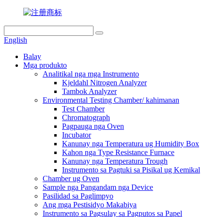
English
Balay
Mga produkto
Analitikal nga mga Instrumento
Kjeldahl Nitrogen Analyzer
Tambok Analyzer
Environmental Testing Chamber/ kahimanan
Test Chamber
Chromatograph
Pagpauga nga Oven
Incubator
Kanunay nga Temperatura ug Humidity Box
Kahon nga Type Resistance Furnace
Kanunay nga Temperatura Trough
Instrumento sa Pagtuki sa Pisikal ug Kemikal
Chamber ug Oven
Sample nga Pangandam nga Device
Pasilidad sa Paglimpyo
Ang mga Pestisidyo Makabiya
Instrumento sa Pagsulay sa Pagputos sa Papel