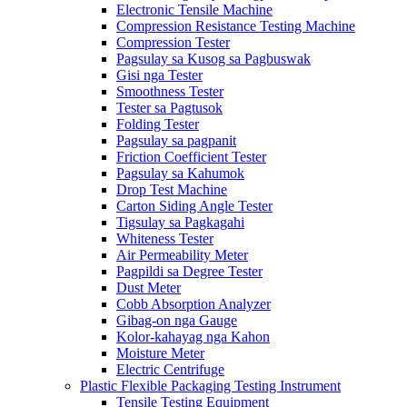
Electronic Tensile Machine
Compression Resistance Testing Machine
Compression Tester
Pagsulay sa Kusog sa Pagbuswak
Gisi nga Tester
Smoothness Tester
Tester sa Pagtusok
Folding Tester
Pagsulay sa pagpanit
Friction Coefficient Tester
Pagsulay sa Kahumok
Drop Test Machine
Carton Siding Angle Tester
Tigsulay sa Pagkagahi
Whiteness Tester
Air Permeability Meter
Pagpildi sa Degree Tester
Dust Meter
Cobb Absorption Analyzer
Gibag-on nga Gauge
Kolor-kahayag nga Kahon
Moisture Meter
Electric Centrifuge
Plastic Flexible Packaging Testing Instrument
Tensile Testing Equipment