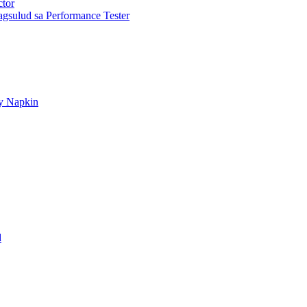
ctor
gsulud sa Performance Tester
ry Napkin
d