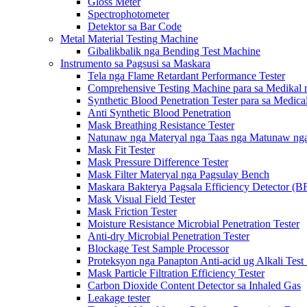
Gloss Meter
Spectrophotometer
Detektor sa Bar Code
Metal Material Testing Machine
Gibalikbalik nga Bending Test Machine
Instrumento sa Pagsusi sa Maskara
Tela nga Flame Retardant Performance Tester
Comprehensive Testing Machine para sa Medikal 
Synthetic Blood Penetration Tester para sa Medic
Anti Synthetic Blood Penetration
Mask Breathing Resistance Tester
Natunaw nga Materyal nga Taas nga Matunaw nga 
Mask Fit Tester
Mask Pressure Difference Tester
Mask Filter Materyal nga Pagsulay Bench
Maskara Bakterya Pagsala Efficiency Detector (B
Mask Visual Field Tester
Mask Friction Tester
Moisture Resistance Microbial Penetration Tester
Anti-dry Microbial Penetration Tester
Blockage Test Sample Processor
Proteksyon nga Panapton Anti-acid ug Alkali Test
Mask Particle Filtration Efficiency Tester
Carbon Dioxide Content Detector sa Inhaled Gas
Leakage tester