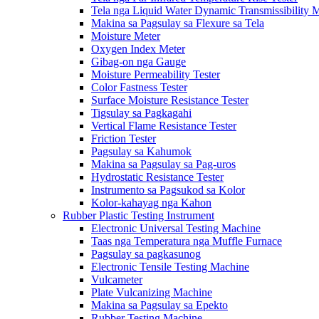
Tela nga Liquid Water Dynamic Transmissibility 
Makina sa Pagsulay sa Flexure sa Tela
Moisture Meter
Oxygen Index Meter
Gibag-on nga Gauge
Moisture Permeability Tester
Color Fastness Tester
Surface Moisture Resistance Tester
Tigsulay sa Pagkagahi
Vertical Flame Resistance Tester
Friction Tester
Pagsulay sa Kahumok
Makina sa Pagsulay sa Pag-uros
Hydrostatic Resistance Tester
Instrumento sa Pagsukod sa Kolor
Kolor-kahayag nga Kahon
Rubber Plastic Testing Instrument
Electronic Universal Testing Machine
Taas nga Temperatura nga Muffle Furnace
Pagsulay sa pagkasunog
Electronic Tensile Testing Machine
Vulcameter
Plate Vulcanizing Machine
Makina sa Pagsulay sa Epekto
Rubber Testing Machine