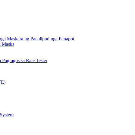
nga Maskara ug Panalipud nga Panapot
al Masks
Pag-agos sa Rate Tester
FE)
 System