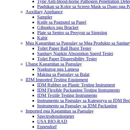
Type Anti-blood-borne Pathogen Penetration Dete
Paghikap sa Kolor sa Screen Mask sa Dugo nga Pa
Auxiliary Appliance
Sampler
Knife sa Pagputol sa Papel
Gibugkos nga Bracket
Plate sa Sentro sa Presyon sa Singsing
Kabit
Mga Kagamitan sa Pagsulay sa Mga Produkto sa Sanita
Toilet Paper Ball Burst Tester
Sanitary Napkin Absorption Speed ​​Tester
Toilet Paper Dispersibility Tester
Ubang Kagamitan sa Pagsulay
Nagkurog nga Lamesa
Makina sa Pagsulay sa Balat
IDM Imported Testing Equipment
IDM Rubber ug Plastic Testing Instrument
IDM Flexible Packaging Testing Instrumento
IDM Textile Testing Instrumento
Instrumento sa Pagsulay sa Kategorya sa IDM Be
Instrumento sa Pagsulay sa IDM Packaging
Imported nga Kagamitan sa Pagsulay
Spectrodensitometer
USA BIO-RAD
Eppendorf