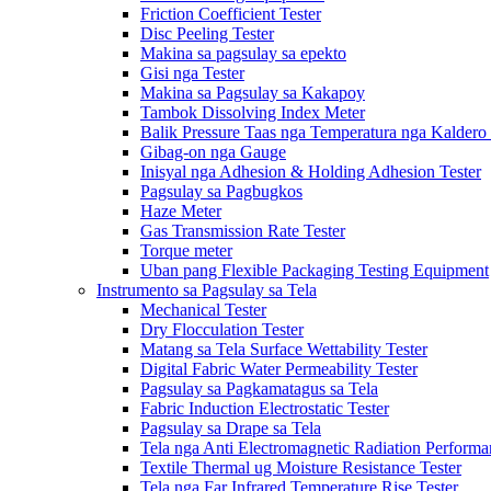
Friction Coefficient Tester
Disc Peeling Tester
Makina sa pagsulay sa epekto
Gisi nga Tester
Makina sa Pagsulay sa Kakapoy
Tambok Dissolving Index Meter
Balik Pressure Taas nga Temperatura nga Kaldero 
Gibag-on nga Gauge
Inisyal nga Adhesion & Holding Adhesion Tester
Pagsulay sa Pagbugkos
Haze Meter
Gas Transmission Rate Tester
Torque meter
Uban pang Flexible Packaging Testing Equipment
Instrumento sa Pagsulay sa Tela
Mechanical Tester
Dry Flocculation Tester
Matang sa Tela Surface Wettability Tester
Digital Fabric Water Permeability Tester
Pagsulay sa Pagkamatagus sa Tela
Fabric Induction Electrostatic Tester
Pagsulay sa Drape sa Tela
Tela nga Anti Electromagnetic Radiation Performa
Textile Thermal ug Moisture Resistance Tester
Tela nga Far Infrared Temperature Rise Tester