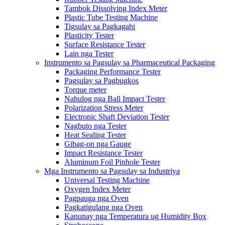
Tambok Dissolving Index Meter
Plastic Tube Testing Machine
Tigsulay sa Pagkagahi
Plasticity Tester
Surface Resistance Tester
Lain nga Tester
Instrumento sa Pagsulay sa Pharmaceutical Packaging
Packaging Performance Tester
Pagsulay sa Pagbugkos
Torque meter
Nahulog nga Ball Impact Tester
Polarization Stress Meter
Electronic Shaft Deviation Tester
Nagbuto nga Tester
Heat Sealing Tester
Gibag-on nga Gauge
Impact Resistance Tester
Aluminum Foil Pinhole Tester
Mga Instrumento sa Pagsulay sa Industriya
Universal Testing Machine
Oxygen Index Meter
Pagpauga nga Oven
Pagkatigulang nga Oven
Kanunay nga Temperatura ug Humidity Box