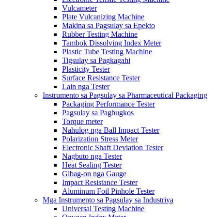
Vulcameter
Plate Vulcanizing Machine
Makina sa Pagsulay sa Epekto
Rubber Testing Machine
Tambok Dissolving Index Meter
Plastic Tube Testing Machine
Tigsulay sa Pagkagahi
Plasticity Tester
Surface Resistance Tester
Lain nga Tester
Instrumento sa Pagsulay sa Pharmaceutical Packaging
Packaging Performance Tester
Pagsulay sa Pagbugkos
Torque meter
Nahulog nga Ball Impact Tester
Polarization Stress Meter
Electronic Shaft Deviation Tester
Nagbuto nga Tester
Heat Sealing Tester
Gibag-on nga Gauge
Impact Resistance Tester
Aluminum Foil Pinhole Tester
Mga Instrumento sa Pagsulay sa Industriya
Universal Testing Machine