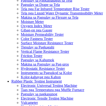
Pagsulay sa Pagkamatagus sa Tela
Pagsulay sa Drape sa Tela
Tela nga Far Infrared Temperature Rise Tester
Tela nga Liquid Water Dynamic Transmissibility Meter
Makina sa Pagsulay sa Flexure sa Tela
Moisture Meter
Oxygen Index Meter
Gibag-on nga Gauge
Moisture Permeability Tester
Color Fastness Tester
Surface Moisture Resistance Tester
Tigsulay sa Pagkagahi
Vertical Flame Resistance Tester
Friction Tester
Pagsulay sa Kahumok
Makina sa Pagsulay sa Pag-uros
Hydrostatic Resistance Tester
Instrumento sa Pagsukod sa Kolor
Kolor-kahayag nga Kahon
Rubber Plastic Testing Instrument
Electronic Universal Testing Machine
Taas nga Temperatura nga Muffle Furnace
Pagsulay sa pagkasunog
Electronic Tensile Testing Machine
Vulcameter