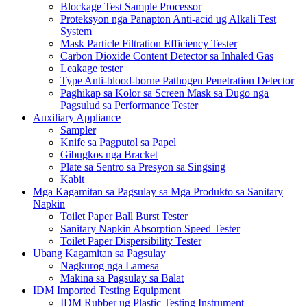
Blockage Test Sample Processor
Proteksyon nga Panapton Anti-acid ug Alkali Test
System
Mask Particle Filtration Efficiency Tester
Carbon Dioxide Content Detector sa Inhaled Gas
Leakage tester
Type Anti-blood-borne Pathogen Penetration Detector
Paghikap sa Kolor sa Screen Mask sa Dugo nga
Pagsulud sa Performance Tester
Auxiliary Appliance
Sampler
Knife sa Pagputol sa Papel
Gibugkos nga Bracket
Plate sa Sentro sa Presyon sa Singsing
Kabit
Mga Kagamitan sa Pagsulay sa Mga Produkto sa Sanitary
Napkin
Toilet Paper Ball Burst Tester
Sanitary Napkin Absorption Speed ​​Tester
Toilet Paper Dispersibility Tester
Ubang Kagamitan sa Pagsulay
Nagkurog nga Lamesa
Makina sa Pagsulay sa Balat
IDM Imported Testing Equipment
IDM Rubber ug Plastic Testing Instrument