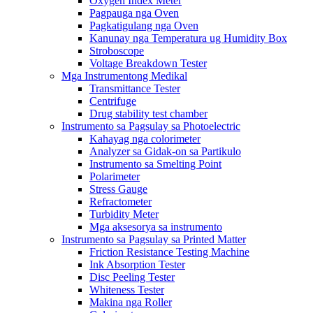
Oxygen Index Meter
Pagpauga nga Oven
Pagkatigulang nga Oven
Kanunay nga Temperatura ug Humidity Box
Stroboscope
Voltage Breakdown Tester
Mga Instrumentong Medikal
Transmittance Tester
Centrifuge
Drug stability test chamber
Instrumento sa Pagsulay sa Photoelectric
Kahayag nga colorimeter
Analyzer sa Gidak-on sa Partikulo
Instrumento sa Smelting Point
Polarimeter
Stress Gauge
Refractometer
Turbidity Meter
Mga aksesorya sa instrumento
Instrumento sa Pagsulay sa Printed Matter
Friction Resistance Testing Machine
Ink Absorption Tester
Disc Peeling Tester
Whiteness Tester
Makina nga Roller