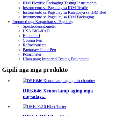
IDM Flexible Packaging Testing Instrumento
Instrumento sa Pagsulay sa IDM Textile
Instrumento sa Pagsulay sa Kategorya sa IDM Bed
Instrumento sa Pagsulay sa IDM Packaging
Imported nga Kagamitan sa Pagsulay
Spectrodensitometer
USA BIO-RAD
Eppendorf
Corona Pen
Refractometer
Pagtunaw Point Pen
Polarimeter
Uban pang Imported Testing Equipment
Gipili nga mga produkto
DRK646 Xenon lamp aging mga
pagsulay...