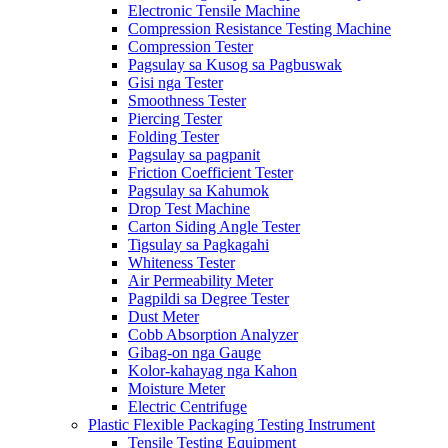
Electronic Tensile Machine
Compression Resistance Testing Machine
Compression Tester
Pagsulay sa Kusog sa Pagbuswak
Gisi nga Tester
Smoothness Tester
Piercing Tester
Folding Tester
Pagsulay sa pagpanit
Friction Coefficient Tester
Pagsulay sa Kahumok
Drop Test Machine
Carton Siding Angle Tester
Tigsulay sa Pagkagahi
Whiteness Tester
Air Permeability Meter
Pagpildi sa Degree Tester
Dust Meter
Cobb Absorption Analyzer
Gibag-on nga Gauge
Kolor-kahayag nga Kahon
Moisture Meter
Electric Centrifuge
Plastic Flexible Packaging Testing Instrument
Tensile Testing Equipment