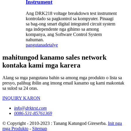
Instrument
Ang DRK218 voltage breakdown test instrument
kontrolado sa pagkontrol sa kompyuter. Pinaagi
sa bag-ong smart digital integrated circuit system
nga independente nga gihimo sa among
kompanya, ang Software Control System
nahuman.
pangutana
detalye
mahitungod kanamo sales network
kontaka kami mga karera
Alang sa mga pangutana bahin sa among mga produkto o lista sa
presyo, palihug ibilin ang imong email kanamo ug kami makontak
sa sulod sa 24 oras.
INQUIRY KARON
info@drktest.com
0086-531-85761369
© Copyright - 2010-2023 : Tanang Katungod Gireserba.
Init nga
mga Produkto
-
Sitemap