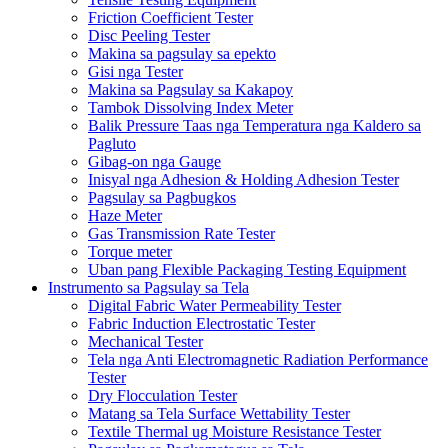
Friction Coefficient Tester
Disc Peeling Tester
Makina sa pagsulay sa epekto
Gisi nga Tester
Makina sa Pagsulay sa Kakapoy
Tambok Dissolving Index Meter
Balik Pressure Taas nga Temperatura nga Kaldero sa
Pagluto
Gibag-on nga Gauge
Inisyal nga Adhesion & Holding Adhesion Tester
Pagsulay sa Pagbugkos
Haze Meter
Gas Transmission Rate Tester
Torque meter
Uban pang Flexible Packaging Testing Equipment
Instrumento sa Pagsulay sa Tela
Digital Fabric Water Permeability Tester
Fabric Induction Electrostatic Tester
Mechanical Tester
Tela nga Anti Electromagnetic Radiation Performance
Tester
Dry Flocculation Tester
Matang sa Tela Surface Wettability Tester
Textile Thermal ug Moisture Resistance Tester