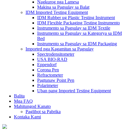
Nagkurog nga Lamesa
Makina sa Pagsulay sa Balat
IDM Imported Testing Equipment
IDM Rubber ug Plastic Testing Instrument
IDM Flexible Packaging Testing Instrumento
Instrumento sa Pagsulay sa IDM Textile
Instrumento sa Pagsulay sa Kategorya sa IDM
Bed
Instrumento sa Pagsulay sa IDM Packaging
Imported nga Kagamitan sa Pagsulay
Spectrodensitometer
USA BIO-RAD
Eppendorf
Corona Pen
Refractometer
Pagtunaw Point Pen
Polarimeter
Uban pang Imported Testing Equipment
Balita
Mga FAQ
Mahitungod Kanato
Paglibot sa Pabrika
Kontaka Kami