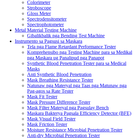
Colorimeter
Stroboscope
Gloss Meter
Spectrodensitometer
Spectrophotometer
Metal Material Testing Machine
Gibalikbalik nga Bending Test Machine
Instrumento sa Pagsusi sa Maskara
Tela nga Flame Retardant Performance Tester
Komprehensibo nga Testing Machine para sa Medikal
nga Maskara ug Panalipud nga Panapot
Synthetic Blood Penetration Tester para sa Medical
Masks
Anti Synthetic Blood Penetration
Mask Breathing Resistance Tester
Natunaw nga Materyal nga Taas nga Matunaw nga
Pag-agos sa Rate Tester
Mask Fit Tester
Mask Pressure Difference Tester
Mask Filter Materyal nga Pagsulay Bench
Maskara Bakterya Pagsala Efficiency Detector (BFE)
Mask Visual Field Tester
Mask Friction Tester
Moisture Resistance Microbial Penetration Tester
Anti-dry Microbial Penetration Tester