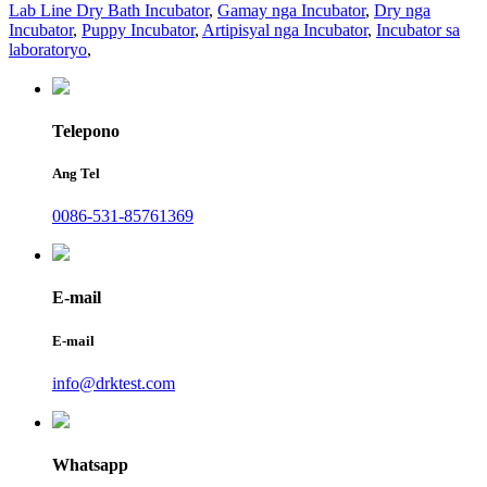
Lab Line Dry Bath Incubator
,
Gamay nga Incubator
,
Dry nga
Incubator
,
Puppy Incubator
,
Artipisyal nga Incubator
,
Incubator sa
laboratoryo
,
Telepono
Ang Tel
0086-531-85761369
E-mail
E-mail
info@drktest.com
Whatsapp