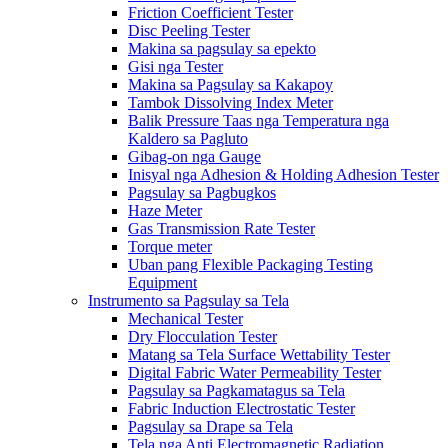
Friction Coefficient Tester
Disc Peeling Tester
Makina sa pagsulay sa epekto
Gisi nga Tester
Makina sa Pagsulay sa Kakapoy
Tambok Dissolving Index Meter
Balik Pressure Taas nga Temperatura nga
Kaldero sa Pagluto
Gibag-on nga Gauge
Inisyal nga Adhesion & Holding Adhesion Tester
Pagsulay sa Pagbugkos
Haze Meter
Gas Transmission Rate Tester
Torque meter
Uban pang Flexible Packaging Testing
Equipment
Instrumento sa Pagsulay sa Tela
Mechanical Tester
Dry Flocculation Tester
Matang sa Tela Surface Wettability Tester
Digital Fabric Water Permeability Tester
Pagsulay sa Pagkamatagus sa Tela
Fabric Induction Electrostatic Tester
Pagsulay sa Drape sa Tela
Tela nga Anti Electromagnetic Radiation