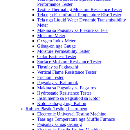
Performance Tester
Textile Thermal ug Moisture Resistance Tester
Tela nga Far Infrared Temperature Rise Tester
Tela nga Liquid Water Dynamic Transmissibility
Meter
Makina sa Pagsulay sa Flexure sa Tela
Moisture Meter
Oxygen Index Meter
Gibag-on nga Gauge
Moisture Permeability Tester
Color Fastness Tester
Surface Moisture Resistance Tester
Tigsulay sa Pagkagahi
Vertical Flame Resistance Tester
Friction Tester
Pagsulay sa Kahumok
Makina sa Pagsulay sa Pag-uros
Hydrostatic Resistance Tester
Instrumento sa Pagsukod sa Kolor
Kolor-kahayag nga Kahon
Rubber Plastic Testing Instrument
Electronic Universal Testing Machine
Taas nga Temperatura nga Muffle Furnace
Pagsulay sa pagkasunog
Electronic Tensile Testing Machine