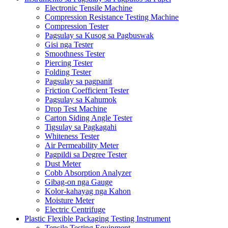
Electronic Tensile Machine
Compression Resistance Testing Machine
Compression Tester
Pagsulay sa Kusog sa Pagbuswak
Gisi nga Tester
Smoothness Tester
Piercing Tester
Folding Tester
Pagsulay sa pagpanit
Friction Coefficient Tester
Pagsulay sa Kahumok
Drop Test Machine
Carton Siding Angle Tester
Tigsulay sa Pagkagahi
Whiteness Tester
Air Permeability Meter
Pagpildi sa Degree Tester
Dust Meter
Cobb Absorption Analyzer
Gibag-on nga Gauge
Kolor-kahayag nga Kahon
Moisture Meter
Electric Centrifuge
Plastic Flexible Packaging Testing Instrument
Tensile Testing Equipment