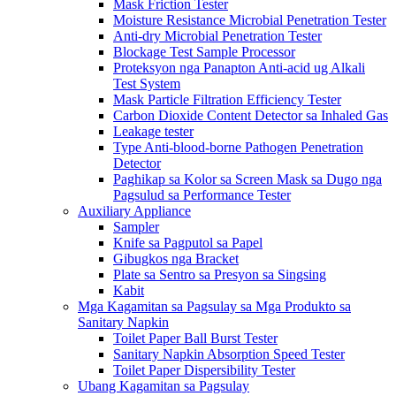
Mask Friction Tester
Moisture Resistance Microbial Penetration Tester
Anti-dry Microbial Penetration Tester
Blockage Test Sample Processor
Proteksyon nga Panapton Anti-acid ug Alkali
Test System
Mask Particle Filtration Efficiency Tester
Carbon Dioxide Content Detector sa Inhaled Gas
Leakage tester
Type Anti-blood-borne Pathogen Penetration
Detector
Paghikap sa Kolor sa Screen Mask sa Dugo nga
Pagsulud sa Performance Tester
Auxiliary Appliance
Sampler
Knife sa Pagputol sa Papel
Gibugkos nga Bracket
Plate sa Sentro sa Presyon sa Singsing
Kabit
Mga Kagamitan sa Pagsulay sa Mga Produkto sa
Sanitary Napkin
Toilet Paper Ball Burst Tester
Sanitary Napkin Absorption Speed ​​Tester
Toilet Paper Dispersibility Tester
Ubang Kagamitan sa Pagsulay