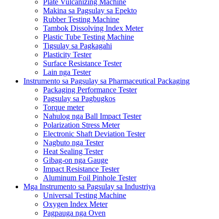
Plate Vulcanizing Machine
Makina sa Pagsulay sa Epekto
Rubber Testing Machine
Tambok Dissolving Index Meter
Plastic Tube Testing Machine
Tigsulay sa Pagkagahi
Plasticity Tester
Surface Resistance Tester
Lain nga Tester
Instrumento sa Pagsulay sa Pharmaceutical Packaging
Packaging Performance Tester
Pagsulay sa Pagbugkos
Torque meter
Nahulog nga Ball Impact Tester
Polarization Stress Meter
Electronic Shaft Deviation Tester
Nagbuto nga Tester
Heat Sealing Tester
Gibag-on nga Gauge
Impact Resistance Tester
Aluminum Foil Pinhole Tester
Mga Instrumento sa Pagsulay sa Industriya
Universal Testing Machine
Oxygen Index Meter
Pagpauga nga Oven