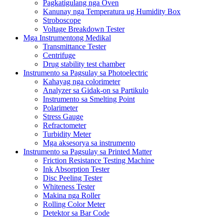
Pagkatigulang nga Oven
Kanunay nga Temperatura ug Humidity Box
Stroboscope
Voltage Breakdown Tester
Mga Instrumentong Medikal
Transmittance Tester
Centrifuge
Drug stability test chamber
Instrumento sa Pagsulay sa Photoelectric
Kahayag nga colorimeter
Analyzer sa Gidak-on sa Partikulo
Instrumento sa Smelting Point
Polarimeter
Stress Gauge
Refractometer
Turbidity Meter
Mga aksesorya sa instrumento
Instrumento sa Pagsulay sa Printed Matter
Friction Resistance Testing Machine
Ink Absorption Tester
Disc Peeling Tester
Whiteness Tester
Makina nga Roller
Rolling Color Meter
Detektor sa Bar Code