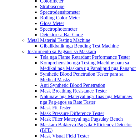
Colorimeter
Stroboscope
Spectrodensitometer
Rolling Color Meter
Gloss Meter
Spectrophotometer
Detektor sa Bar Code
Metal Material Testing Machine
Gibalikbalik nga Bending Test Machine
Instrumento sa Pagsusi sa Maskara
Tela nga Flame Retardant Performance Tester
Komprehensibo nga Testing Machine para sa
Medikal nga Maskara ug Panalipud nga Panapot
Synthetic Blood Penetration Tester para sa
Medical Masks
Anti Synthetic Blood Penetration
Mask Breathing Resistance Tester
Natunaw nga Materyal nga Taas nga Matunaw
nga Pag-agos sa Rate Tester
Mask Fit Tester
Mask Pressure Difference Tester
Mask Filter Materyal nga Pagsulay Bench
Maskara Bakterya Pagsala Efficiency Detector
(BFE)
Mask Visual Field Tester