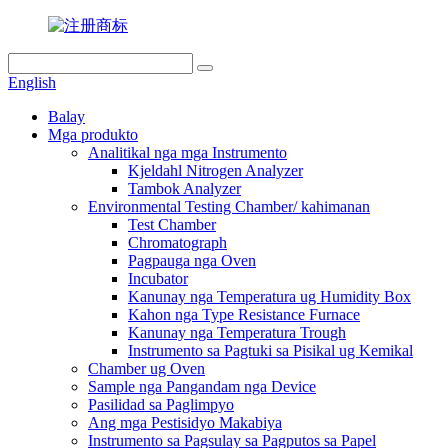
English
Balay
Mga produkto
Analitikal nga mga Instrumento
Kjeldahl Nitrogen Analyzer
Tambok Analyzer
Environmental Testing Chamber/ kahimanan
Test Chamber
Chromatograph
Pagpauga nga Oven
Incubator
Kanunay nga Temperatura ug Humidity Box
Kahon nga Type Resistance Furnace
Kanunay nga Temperatura Trough
Instrumento sa Pagtuki sa Pisikal ug Kemikal
Chamber ug Oven
Sample nga Pangandam nga Device
Pasilidad sa Paglimpyo
Ang mga Pestisidyo Makabiya
Instrumento sa Pagsulay sa Pagputos sa Papel