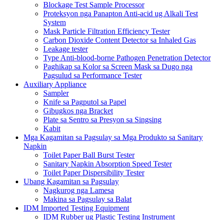
Blockage Test Sample Processor
Proteksyon nga Panapton Anti-acid ug Alkali Test
System
Mask Particle Filtration Efficiency Tester
Carbon Dioxide Content Detector sa Inhaled Gas
Leakage tester
Type Anti-blood-borne Pathogen Penetration Detector
Paghikap sa Kolor sa Screen Mask sa Dugo nga
Pagsulud sa Performance Tester
Auxiliary Appliance
Sampler
Knife sa Pagputol sa Papel
Gibugkos nga Bracket
Plate sa Sentro sa Presyon sa Singsing
Kabit
Mga Kagamitan sa Pagsulay sa Mga Produkto sa Sanitary
Napkin
Toilet Paper Ball Burst Tester
Sanitary Napkin Absorption Speed ​​Tester
Toilet Paper Dispersibility Tester
Ubang Kagamitan sa Pagsulay
Nagkurog nga Lamesa
Makina sa Pagsulay sa Balat
IDM Imported Testing Equipment
IDM Rubber ug Plastic Testing Instrument