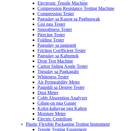
Electronic Tensile Machine
Compression Resistance Testing Machine
Compression Tester
Pagsulay sa Kusog sa Pagbuswak
Gisi nga Tester
Smoothness Tester
Piercing Tester
Folding Tester
Pagsulay sa pagpanit
Friction Coefficient Tester
Pagsulay sa Kahumok
Drop Test Machine
Carton Siding Angle Tester
Tigsulay sa Pagkagahi
Whiteness Tester
Air Permeability Meter
Pagpildi sa Degree Tester
Dust Meter
Cobb Absorption Analyzer
Gibag-on nga Gauge
Kolor-kahayag nga Kahon
Moisture Meter
Electric Centrifuge
Plastic Flexible Packaging Testing Instrument
Tensile Testing Equipment