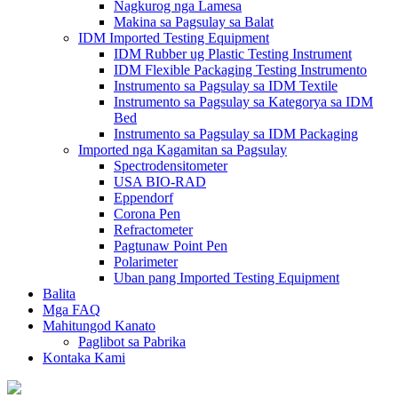
Nagkurog nga Lamesa
Makina sa Pagsulay sa Balat
IDM Imported Testing Equipment
IDM Rubber ug Plastic Testing Instrument
IDM Flexible Packaging Testing Instrumento
Instrumento sa Pagsulay sa IDM Textile
Instrumento sa Pagsulay sa Kategorya sa IDM
Bed
Instrumento sa Pagsulay sa IDM Packaging
Imported nga Kagamitan sa Pagsulay
Spectrodensitometer
USA BIO-RAD
Eppendorf
Corona Pen
Refractometer
Pagtunaw Point Pen
Polarimeter
Uban pang Imported Testing Equipment
Balita
Mga FAQ
Mahitungod Kanato
Paglibot sa Pabrika
Kontaka Kami