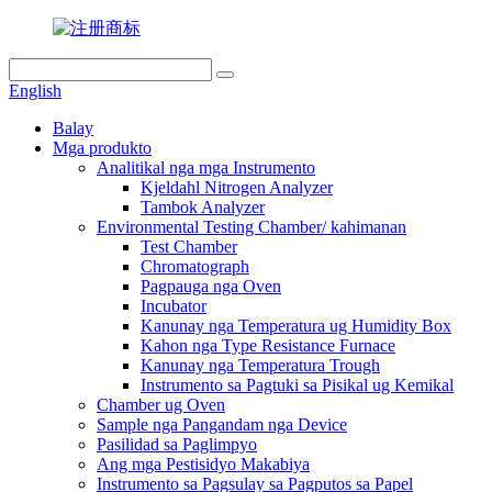
English
Balay
Mga produkto
Analitikal nga mga Instrumento
Kjeldahl Nitrogen Analyzer
Tambok Analyzer
Environmental Testing Chamber/ kahimanan
Test Chamber
Chromatograph
Pagpauga nga Oven
Incubator
Kanunay nga Temperatura ug Humidity Box
Kahon nga Type Resistance Furnace
Kanunay nga Temperatura Trough
Instrumento sa Pagtuki sa Pisikal ug Kemikal
Chamber ug Oven
Sample nga Pangandam nga Device
Pasilidad sa Paglimpyo
Ang mga Pestisidyo Makabiya
Instrumento sa Pagsulay sa Pagputos sa Papel