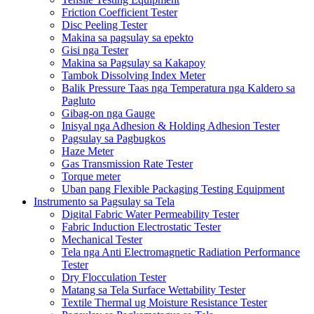
Friction Coefficient Tester
Disc Peeling Tester
Makina sa pagsulay sa epekto
Gisi nga Tester
Makina sa Pagsulay sa Kakapoy
Tambok Dissolving Index Meter
Balik Pressure Taas nga Temperatura nga Kaldero sa
Pagluto
Gibag-on nga Gauge
Inisyal nga Adhesion & Holding Adhesion Tester
Pagsulay sa Pagbugkos
Haze Meter
Gas Transmission Rate Tester
Torque meter
Uban pang Flexible Packaging Testing Equipment
Instrumento sa Pagsulay sa Tela
Digital Fabric Water Permeability Tester
Fabric Induction Electrostatic Tester
Mechanical Tester
Tela nga Anti Electromagnetic Radiation Performance
Tester
Dry Flocculation Tester
Matang sa Tela Surface Wettability Tester
Textile Thermal ug Moisture Resistance Tester