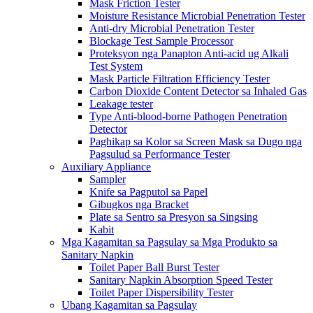
Mask Friction Tester
Moisture Resistance Microbial Penetration Tester
Anti-dry Microbial Penetration Tester
Blockage Test Sample Processor
Proteksyon nga Panapton Anti-acid ug Alkali
Test System
Mask Particle Filtration Efficiency Tester
Carbon Dioxide Content Detector sa Inhaled Gas
Leakage tester
Type Anti-blood-borne Pathogen Penetration
Detector
Paghikap sa Kolor sa Screen Mask sa Dugo nga
Pagsulud sa Performance Tester
Auxiliary Appliance
Sampler
Knife sa Pagputol sa Papel
Gibugkos nga Bracket
Plate sa Sentro sa Presyon sa Singsing
Kabit
Mga Kagamitan sa Pagsulay sa Mga Produkto sa
Sanitary Napkin
Toilet Paper Ball Burst Tester
Sanitary Napkin Absorption Speed ​​Tester
Toilet Paper Dispersibility Tester
Ubang Kagamitan sa Pagsulay