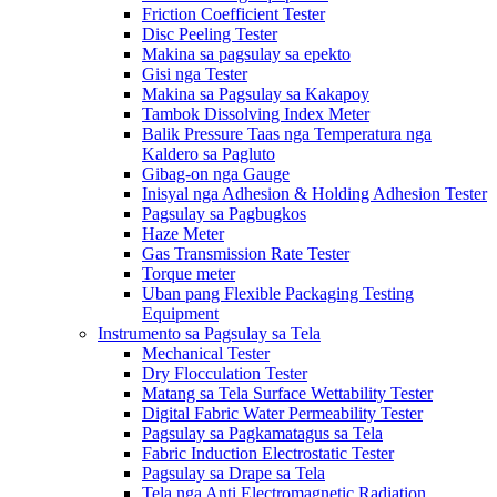
Friction Coefficient Tester
Disc Peeling Tester
Makina sa pagsulay sa epekto
Gisi nga Tester
Makina sa Pagsulay sa Kakapoy
Tambok Dissolving Index Meter
Balik Pressure Taas nga Temperatura nga
Kaldero sa Pagluto
Gibag-on nga Gauge
Inisyal nga Adhesion & Holding Adhesion Tester
Pagsulay sa Pagbugkos
Haze Meter
Gas Transmission Rate Tester
Torque meter
Uban pang Flexible Packaging Testing
Equipment
Instrumento sa Pagsulay sa Tela
Mechanical Tester
Dry Flocculation Tester
Matang sa Tela Surface Wettability Tester
Digital Fabric Water Permeability Tester
Pagsulay sa Pagkamatagus sa Tela
Fabric Induction Electrostatic Tester
Pagsulay sa Drape sa Tela
Tela nga Anti Electromagnetic Radiation