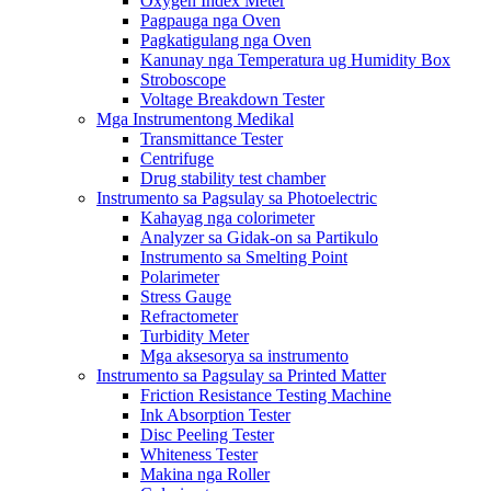
Oxygen Index Meter
Pagpauga nga Oven
Pagkatigulang nga Oven
Kanunay nga Temperatura ug Humidity Box
Stroboscope
Voltage Breakdown Tester
Mga Instrumentong Medikal
Transmittance Tester
Centrifuge
Drug stability test chamber
Instrumento sa Pagsulay sa Photoelectric
Kahayag nga colorimeter
Analyzer sa Gidak-on sa Partikulo
Instrumento sa Smelting Point
Polarimeter
Stress Gauge
Refractometer
Turbidity Meter
Mga aksesorya sa instrumento
Instrumento sa Pagsulay sa Printed Matter
Friction Resistance Testing Machine
Ink Absorption Tester
Disc Peeling Tester
Whiteness Tester
Makina nga Roller