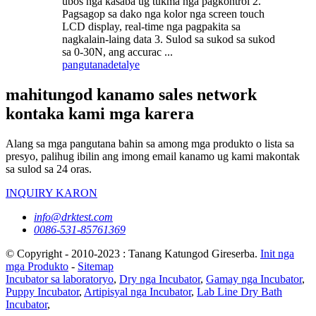
ubos nga kasaba ug tukma nga pagkontrol 2.
Pagsagop sa dako nga kolor nga screen touch
LCD display, real-time nga pagpakita sa
nagkalain-laing data 3. Sulod sa sukod sa sukod
sa 0-30N, ang accurac ...
pangutana
detalye
mahitungod kanamo sales network
kontaka kami mga karera
Alang sa mga pangutana bahin sa among mga produkto o lista sa
presyo, palihug ibilin ang imong email kanamo ug kami makontak
sa sulod sa 24 oras.
INQUIRY KARON
info@drktest.com
0086-531-85761369
© Copyright - 2010-2023 : Tanang Katungod Gireserba.
Init nga
mga Produkto
-
Sitemap
Incubator sa laboratoryo
,
Dry nga Incubator
,
Gamay nga Incubator
,
Puppy Incubator
,
Artipisyal nga Incubator
,
Lab Line Dry Bath
Incubator
,