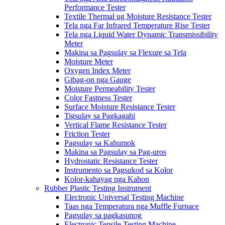
Performance Tester
Textile Thermal ug Moisture Resistance Tester
Tela nga Far Infrared Temperature Rise Tester
Tela nga Liquid Water Dynamic Transmissibility
Meter
Makina sa Pagsulay sa Flexure sa Tela
Moisture Meter
Oxygen Index Meter
Gibag-on nga Gauge
Moisture Permeability Tester
Color Fastness Tester
Surface Moisture Resistance Tester
Tigsulay sa Pagkagahi
Vertical Flame Resistance Tester
Friction Tester
Pagsulay sa Kahumok
Makina sa Pagsulay sa Pag-uros
Hydrostatic Resistance Tester
Instrumento sa Pagsukod sa Kolor
Kolor-kahayag nga Kahon
Rubber Plastic Testing Instrument
Electronic Universal Testing Machine
Taas nga Temperatura nga Muffle Furnace
Pagsulay sa pagkasunog
Electronic Tensile Testing Machine