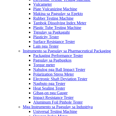
Vulcameter
Plate Vulcanizing Machine
Makina sa Pagsulay sa Epekto
Rubber Testing Machine
Tambok Dissolving Index Meter
Plastic Tube Testing Machine
Tigsulay sa Pagkagahi
Plasticity Tester
Surface Resistance Tester
Lain nga Tester
Instrumento sa Pagsulay sa Pharmaceutical Packaging
Packaging Performance Tester
Pagsulay sa Pagbugkos
Torque meter
Nahulog nga Ball Impact Tester
Polarization Stress Meter
Electronic Shaft Deviation Tester
Nagbuto nga Tester
Heat Sealing Tester
Gibag-on nga Gauge
Impact Resistance Tester
Aluminum Foil Pinhole Tester
Mga Instrumento sa Pagsulay sa Industriya
Universal Testing Machine