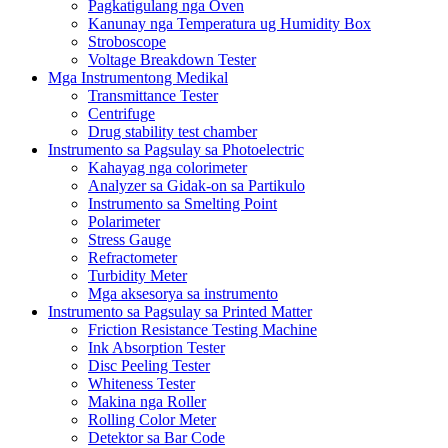
Pagkatigulang nga Oven
Kanunay nga Temperatura ug Humidity Box
Stroboscope
Voltage Breakdown Tester
Mga Instrumentong Medikal
Transmittance Tester
Centrifuge
Drug stability test chamber
Instrumento sa Pagsulay sa Photoelectric
Kahayag nga colorimeter
Analyzer sa Gidak-on sa Partikulo
Instrumento sa Smelting Point
Polarimeter
Stress Gauge
Refractometer
Turbidity Meter
Mga aksesorya sa instrumento
Instrumento sa Pagsulay sa Printed Matter
Friction Resistance Testing Machine
Ink Absorption Tester
Disc Peeling Tester
Whiteness Tester
Makina nga Roller
Rolling Color Meter
Detektor sa Bar Code