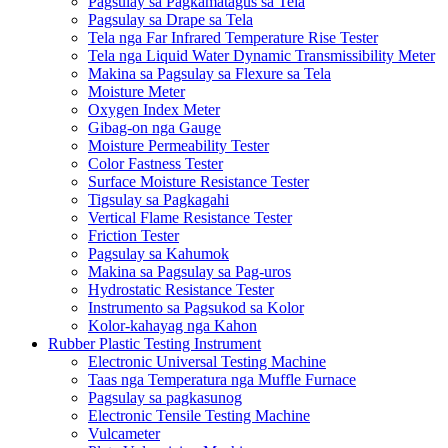
Pagsulay sa Pagkamatagus sa Tela
Pagsulay sa Drape sa Tela
Tela nga Far Infrared Temperature Rise Tester
Tela nga Liquid Water Dynamic Transmissibility Meter
Makina sa Pagsulay sa Flexure sa Tela
Moisture Meter
Oxygen Index Meter
Gibag-on nga Gauge
Moisture Permeability Tester
Color Fastness Tester
Surface Moisture Resistance Tester
Tigsulay sa Pagkagahi
Vertical Flame Resistance Tester
Friction Tester
Pagsulay sa Kahumok
Makina sa Pagsulay sa Pag-uros
Hydrostatic Resistance Tester
Instrumento sa Pagsukod sa Kolor
Kolor-kahayag nga Kahon
Rubber Plastic Testing Instrument
Electronic Universal Testing Machine
Taas nga Temperatura nga Muffle Furnace
Pagsulay sa pagkasunog
Electronic Tensile Testing Machine
Vulcameter