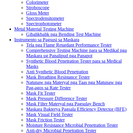
Colorimeter
Stroboscope
Gloss Meter
Spectrodensitometer
Spectrophotometer
Metal Material Testing Machine
Gibalikbalik nga Bending Test Machine
Instrumento sa Pagsusi sa Maskara
Tela nga Flame Retardant Performance Tester
Comprehensive Testing Machine para sa Medikal nga
Maskara ug Panalipud nga Panapot
Synthetic Blood Penetration Tester para sa Medical
Masks
Anti Synthetic Blood Penetration
Mask Breathing Resistance Tester
Natunaw nga Materyal nga Taas nga Matunaw nga
Pag-agos sa Rate Tester
Mask Fit Tester
Mask Pressure Difference Tester
Mask Filter Materyal nga Pagsulay Bench
Maskara Bakterya Pagsala Efficiency Detector (BFE)
Mask Visual Field Tester
Mask Friction Tester
Moisture Resistance Microbial Penetration Tester
Anti-dry Microbial Penetration Tester