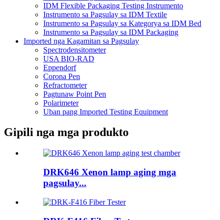
IDM Flexible Packaging Testing Instrumento
Instrumento sa Pagsulay sa IDM Textile
Instrumento sa Pagsulay sa Kategorya sa IDM Bed
Instrumento sa Pagsulay sa IDM Packaging
Imported nga Kagamitan sa Pagsulay
Spectrodensitometer
USA BIO-RAD
Eppendorf
Corona Pen
Refractometer
Pagtunaw Point Pen
Polarimeter
Uban pang Imported Testing Equipment
Gipili nga mga produkto
DRK646 Xenon lamp aging mga
pagsulay...