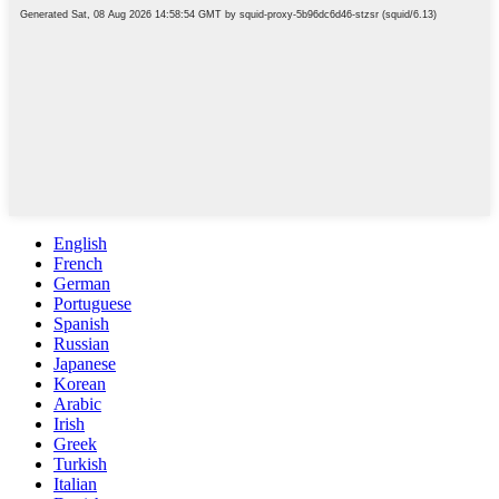
English
French
German
Portuguese
Spanish
Russian
Japanese
Korean
Arabic
Irish
Greek
Turkish
Italian