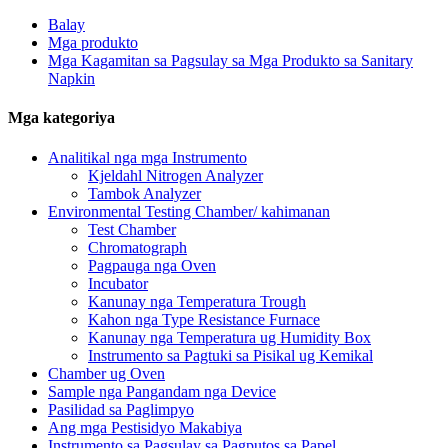
Balay
Mga produkto
Mga Kagamitan sa Pagsulay sa Mga Produkto sa Sanitary
Napkin
Mga kategoriya
Analitikal nga mga Instrumento
Kjeldahl Nitrogen Analyzer
Tambok Analyzer
Environmental Testing Chamber/ kahimanan
Test Chamber
Chromatograph
Pagpauga nga Oven
Incubator
Kanunay nga Temperatura Trough
Kahon nga Type Resistance Furnace
Kanunay nga Temperatura ug Humidity Box
Instrumento sa Pagtuki sa Pisikal ug Kemikal
Chamber ug Oven
Sample nga Pangandam nga Device
Pasilidad sa Paglimpyo
Ang mga Pestisidyo Makabiya
Instrumento sa Pagsulay sa Pagputos sa Papel