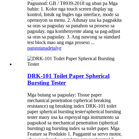
Pagsunod: GB / T8939-2018 ug uban pa Mga
bahin: 1. Kolor nga touch screen display ug
kontrol, Intsik ug Ingles nga interface, mode sa
operasyon sa menu. 2. Adunay usa ka pagpakita
sa oras sa pagsulay sa panahon sa proseso sa
pagsulay, nga kombenyente alang sa pag-adjust
sa oras sa pagsulay. 3. Ang nawong sa standard
test block mao ang mga proseso ...
pangutana
detalye
DRK-101 Toilet Paper Spherical
Bursting Tester
Mga butang sa pagsulay: Tissue paper
mechanical penetration (spherical breaking
resistance) ug breaking index DRK-101 toilet
paper spherical bursting tester\spherical bursting
tester maoy usa ka espesyal nga instrumento sa
pagsukod sa mechanical penetration (spherical
bursting) ug bursting index sa toilet paper. Mga
Feature sa Produkto 1. Paggamit sa servo motor,