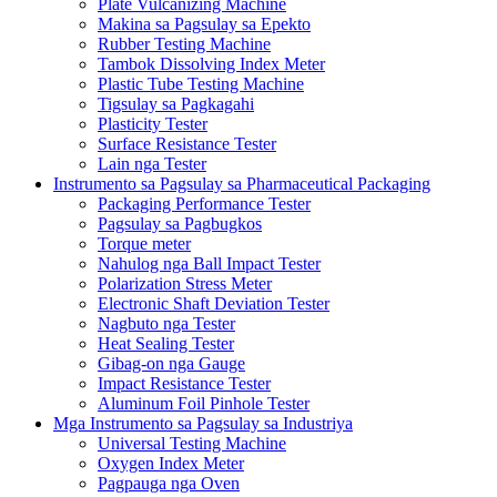
Plate Vulcanizing Machine
Makina sa Pagsulay sa Epekto
Rubber Testing Machine
Tambok Dissolving Index Meter
Plastic Tube Testing Machine
Tigsulay sa Pagkagahi
Plasticity Tester
Surface Resistance Tester
Lain nga Tester
Instrumento sa Pagsulay sa Pharmaceutical Packaging
Packaging Performance Tester
Pagsulay sa Pagbugkos
Torque meter
Nahulog nga Ball Impact Tester
Polarization Stress Meter
Electronic Shaft Deviation Tester
Nagbuto nga Tester
Heat Sealing Tester
Gibag-on nga Gauge
Impact Resistance Tester
Aluminum Foil Pinhole Tester
Mga Instrumento sa Pagsulay sa Industriya
Universal Testing Machine
Oxygen Index Meter
Pagpauga nga Oven