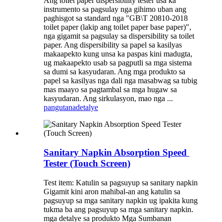
Ang toilet paper dispersibility tester usa ka
instrumento sa pagsulay nga gihimo uban ang
paghisgot sa standard nga "GB\T 20810-2018
toilet paper (lakip ang toilet paper base paper)",
nga gigamit sa pagsulay sa dispersibility sa toilet
paper. Ang dispersibility sa papel sa kasilyas
makaapekto kung unsa ka paspas kini madugta,
ug makaapekto usab sa pagputli sa mga sistema
sa dumi sa kasyudaran. Ang mga produkto sa
papel sa kasilyas nga dali nga masabwag sa tubig
mas maayo sa pagtambal sa mga hugaw sa
kasyudaran. Ang sirkulasyon, mao nga ...
pangutana
detalye
Sanitary Napkin Absorption Speed ​​
Tester (Touch Screen)
Test item: Katulin sa pagsuyup sa sanitary napkin
Gigamit kini aron mahibal-an ang katulin sa
pagsuyup sa mga sanitary napkin ug ipakita kung
tukma ba ang pagsuyup sa mga sanitary napkin.
mga detalye sa produkto Mga Sumbanan