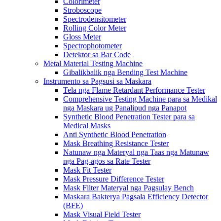
Colorimeter
Stroboscope
Spectrodensitometer
Rolling Color Meter
Gloss Meter
Spectrophotometer
Detektor sa Bar Code
Metal Material Testing Machine
Gibalikbalik nga Bending Test Machine
Instrumento sa Pagsusi sa Maskara
Tela nga Flame Retardant Performance Tester
Comprehensive Testing Machine para sa Medikal
nga Maskara ug Panalipud nga Panapot
Synthetic Blood Penetration Tester para sa
Medical Masks
Anti Synthetic Blood Penetration
Mask Breathing Resistance Tester
Natunaw nga Materyal nga Taas nga Matunaw
nga Pag-agos sa Rate Tester
Mask Fit Tester
Mask Pressure Difference Tester
Mask Filter Materyal nga Pagsulay Bench
Maskara Bakterya Pagsala Efficiency Detector
(BFE)
Mask Visual Field Tester