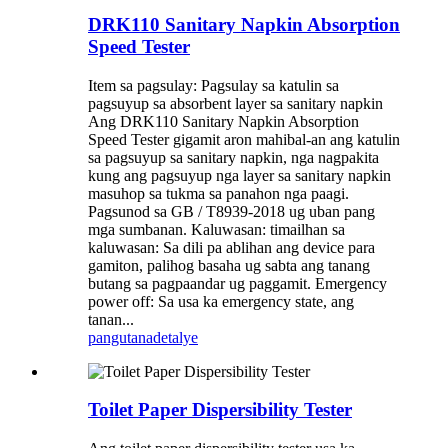
DRK110 Sanitary Napkin Absorption
Speed ​​​​Tester
Item sa pagsulay: Pagsulay sa katulin sa
pagsuyup sa absorbent layer sa sanitary napkin
Ang DRK110 Sanitary Napkin Absorption
Speed ​​​​Tester gigamit aron mahibal-an ang katulin
sa pagsuyup sa sanitary napkin, nga nagpakita
kung ang pagsuyup nga layer sa sanitary napkin
masuhop sa tukma sa panahon nga paagi.
Pagsunod sa GB / T8939-2018 ug uban pang
mga sumbanan. Kaluwasan: timailhan sa
kaluwasan: Sa dili pa ablihan ang device para
gamiton, palihog basaha ug sabta ang tanang
butang sa pagpaandar ug paggamit. Emergency
power off: Sa usa ka emergency state, ang
tanan...
pangutana
detalye
Toilet Paper Dispersibility Tester