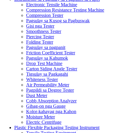
Electronic Tensile Machine
Compression Resistance Testing Machine
Compression Tester
Pagsulay sa Kusog sa Pagbuswak
Gisi nga Tester
Smoothness Tester
Piercing Tester
Folding Tester
Pagsulay sa pagpanit
Friction Coefficient Tester
Pagsulay sa Kahumok
Drop Test Machine
Carton Siding Angle Tester
Tigsulay sa Pagkagahi
Whiteness Tester
Air Permeability Meter
Pagpildi sa Degree Tester
Dust Meter
Cobb Absorption Analyzer
Gibag-on nga Gauge
Kolor-kahayag nga Kahon
Moisture Meter
Electric Centrifuge
Plastic Flexible Packaging Testing Instrument
Tensile Testing Equipment