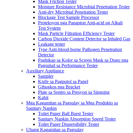
Mask Friction Tester
Moisture Resistance Microbial Penetration Tester
Anti-dry Microbial Penetration Tester
Blockage Test Sample Processor
Proteksyon nga Panapton Anti-acid ug Alkali
Test System
Mask Particle Filtration Efficiency Tester
Carbon Dioxide Content Detector sa Inhaled Gas
Leakage tester
Type Anti-blood-borne Pathogen Penetration
Detector
Paghikap sa Kolor sa Screen Mask sa Dugo nga
Pagsulud sa Performance Tester
Auxiliary Appliance
Sampler
Knife sa Pagputol sa Papel
Gibugkos nga Bracket
Plate sa Sentro sa Presyon sa Singsing
Kabit
Mga Kagamitan sa Pagsulay sa Mga Produkto sa
Sanitary Napkin
Toilet Paper Ball Burst Tester
Sanitary Napkin Absorption Speed ​​Tester
Toilet Paper Dispersibility Tester
Ubang Kagamitan sa Pagsulay