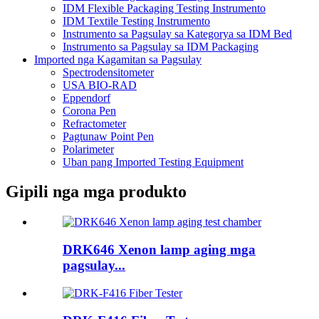
IDM Flexible Packaging Testing Instrumento
IDM Textile Testing Instrumento
Instrumento sa Pagsulay sa Kategorya sa IDM Bed
Instrumento sa Pagsulay sa IDM Packaging
Imported nga Kagamitan sa Pagsulay
Spectrodensitometer
USA BIO-RAD
Eppendorf
Corona Pen
Refractometer
Pagtunaw Point Pen
Polarimeter
Uban pang Imported Testing Equipment
Gipili nga mga produkto
DRK646 Xenon lamp aging mga
pagsulay...