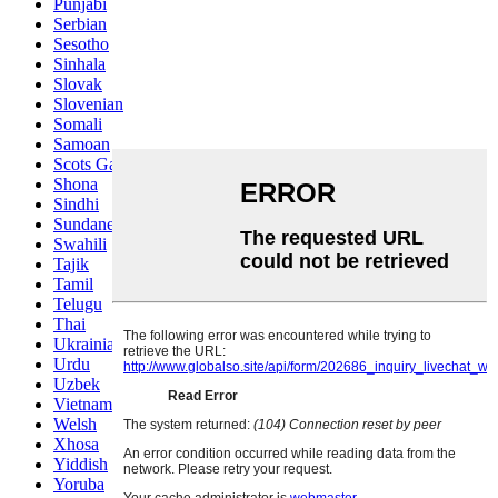
Punjabi
Serbian
Sesotho
Sinhala
Slovak
Slovenian
Somali
Samoan
Scots Gaelic
Shona
Sindhi
Sundanese
Swahili
Tajik
Tamil
Telugu
Thai
Ukrainian
Urdu
Uzbek
Vietnamese
Welsh
Xhosa
Yiddish
Yoruba