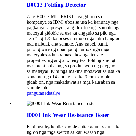
B0013 Folding Detector
Ang B0013 MIT FRIST nga gihimo sa
kompanya sa IDM, ubos sa usa ka kanunay nga
pagkarga sa presyur, ang flexible nga sample nga
materyal gidoble sa usa ka anggulo sa pilo nga
135 ° ug 175 ka beses / minuto nga tulin hangtod
nga mabuak ang sample. Ang papel, panit,
pinong wire ug uban pang humok nga mga
materyales adunay mas ubos nga tensile
properties, ug ang auxiliary test folding strength
mas praktikal alang sa produksyon ug paggamit
sa materyal. Kini nga makina modawat sa usa ka
standard nga 14 cm ug usa ka 9 mm sample
gidak-on, nga makadawat sa mga kausaban sa
sample thic...
pangutana
detalye
I0001 Ink Wear Resistance Tester
Kini nga hydraulic sample cutter adunay duha ka
lig-on nga mga switch sa kaluwasan nga