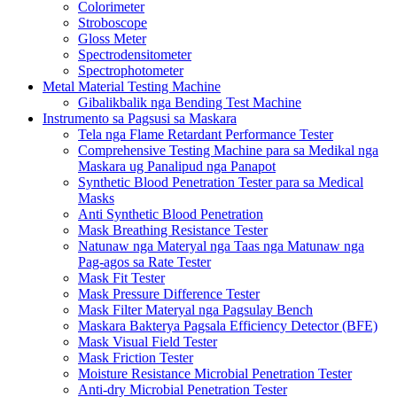
Colorimeter
Stroboscope
Gloss Meter
Spectrodensitometer
Spectrophotometer
Metal Material Testing Machine
Gibalikbalik nga Bending Test Machine
Instrumento sa Pagsusi sa Maskara
Tela nga Flame Retardant Performance Tester
Comprehensive Testing Machine para sa Medikal nga
Maskara ug Panalipud nga Panapot
Synthetic Blood Penetration Tester para sa Medical
Masks
Anti Synthetic Blood Penetration
Mask Breathing Resistance Tester
Natunaw nga Materyal nga Taas nga Matunaw nga
Pag-agos sa Rate Tester
Mask Fit Tester
Mask Pressure Difference Tester
Mask Filter Materyal nga Pagsulay Bench
Maskara Bakterya Pagsala Efficiency Detector (BFE)
Mask Visual Field Tester
Mask Friction Tester
Moisture Resistance Microbial Penetration Tester
Anti-dry Microbial Penetration Tester