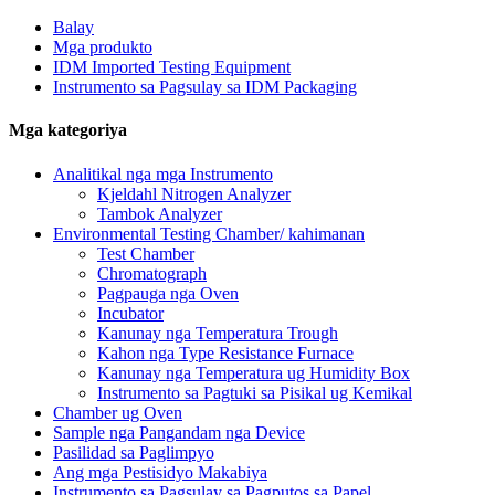
Balay
Mga produkto
IDM Imported Testing Equipment
Instrumento sa Pagsulay sa IDM Packaging
Mga kategoriya
Analitikal nga mga Instrumento
Kjeldahl Nitrogen Analyzer
Tambok Analyzer
Environmental Testing Chamber/ kahimanan
Test Chamber
Chromatograph
Pagpauga nga Oven
Incubator
Kanunay nga Temperatura Trough
Kahon nga Type Resistance Furnace
Kanunay nga Temperatura ug Humidity Box
Instrumento sa Pagtuki sa Pisikal ug Kemikal
Chamber ug Oven
Sample nga Pangandam nga Device
Pasilidad sa Paglimpyo
Ang mga Pestisidyo Makabiya
Instrumento sa Pagsulay sa Pagputos sa Papel