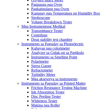
Oxygen Index Meter
Pagpauga nga Oven
Pagkatigulang nga Oven
Kanunay nga Temperatura ug Humidity Box
Stroboscope
Voltage Breakdown Tester
Mga Instrumentong Medikal
Transmittance Tester
Centrifuge
Drug stability test chamber
Instrumento sa Pagsulay sa Photoelectric
Kahayag nga colorimeter
Analyzer sa Gidak-on sa Partikulo
Instrumento sa Smelting Point
Polarimeter
Stress Gauge
Refractometer
Turbidity Meter
Mga aksesorya sa instrumento
Instrumento sa Pagsulay sa Printed Matter
Friction Resistance Testing Machine
Ink Absorption Tester
Disc Peeling Tester
Whiteness Tester
Makina nga Roller