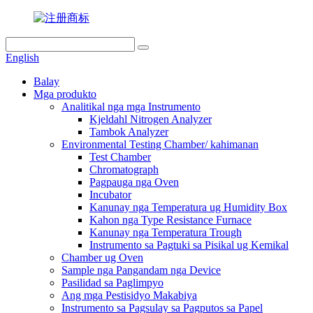
English
Balay
Mga produkto
Analitikal nga mga Instrumento
Kjeldahl Nitrogen Analyzer
Tambok Analyzer
Environmental Testing Chamber/ kahimanan
Test Chamber
Chromatograph
Pagpauga nga Oven
Incubator
Kanunay nga Temperatura ug Humidity Box
Kahon nga Type Resistance Furnace
Kanunay nga Temperatura Trough
Instrumento sa Pagtuki sa Pisikal ug Kemikal
Chamber ug Oven
Sample nga Pangandam nga Device
Pasilidad sa Paglimpyo
Ang mga Pestisidyo Makabiya
Instrumento sa Pagsulay sa Pagputos sa Papel