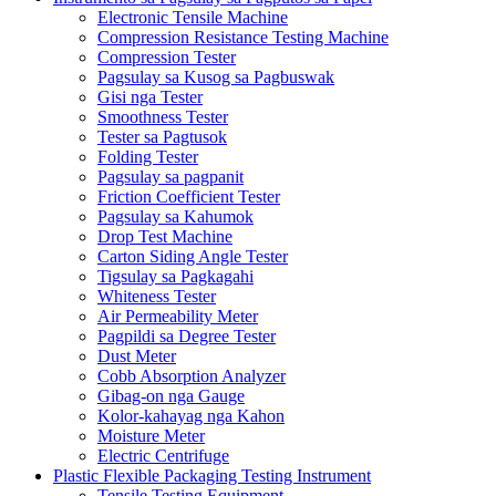
Electronic Tensile Machine
Compression Resistance Testing Machine
Compression Tester
Pagsulay sa Kusog sa Pagbuswak
Gisi nga Tester
Smoothness Tester
Tester sa Pagtusok
Folding Tester
Pagsulay sa pagpanit
Friction Coefficient Tester
Pagsulay sa Kahumok
Drop Test Machine
Carton Siding Angle Tester
Tigsulay sa Pagkagahi
Whiteness Tester
Air Permeability Meter
Pagpildi sa Degree Tester
Dust Meter
Cobb Absorption Analyzer
Gibag-on nga Gauge
Kolor-kahayag nga Kahon
Moisture Meter
Electric Centrifuge
Plastic Flexible Packaging Testing Instrument
Tensile Testing Equipment