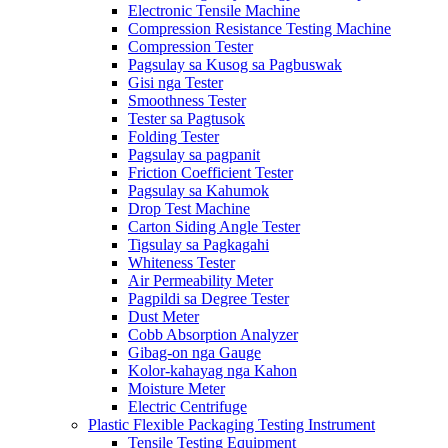
Electronic Tensile Machine
Compression Resistance Testing Machine
Compression Tester
Pagsulay sa Kusog sa Pagbuswak
Gisi nga Tester
Smoothness Tester
Tester sa Pagtusok
Folding Tester
Pagsulay sa pagpanit
Friction Coefficient Tester
Pagsulay sa Kahumok
Drop Test Machine
Carton Siding Angle Tester
Tigsulay sa Pagkagahi
Whiteness Tester
Air Permeability Meter
Pagpildi sa Degree Tester
Dust Meter
Cobb Absorption Analyzer
Gibag-on nga Gauge
Kolor-kahayag nga Kahon
Moisture Meter
Electric Centrifuge
Plastic Flexible Packaging Testing Instrument
Tensile Testing Equipment