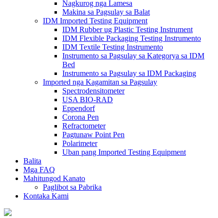
Nagkurog nga Lamesa
Makina sa Pagsulay sa Balat
IDM Imported Testing Equipment
IDM Rubber ug Plastic Testing Instrument
IDM Flexible Packaging Testing Instrumento
IDM Textile Testing Instrumento
Instrumento sa Pagsulay sa Kategorya sa IDM
Bed
Instrumento sa Pagsulay sa IDM Packaging
Imported nga Kagamitan sa Pagsulay
Spectrodensitometer
USA BIO-RAD
Eppendorf
Corona Pen
Refractometer
Pagtunaw Point Pen
Polarimeter
Uban pang Imported Testing Equipment
Balita
Mga FAQ
Mahitungod Kanato
Paglibot sa Pabrika
Kontaka Kami