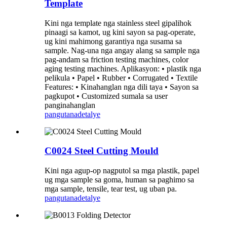
Template
Kini nga template nga stainless steel gipalihok
pinaagi sa kamot, ug kini sayon ​​sa pag-operate,
ug kini mahimong garantiya nga susama sa
sample. Nag-una nga angay alang sa sample nga
pag-andam sa friction testing machines, color
aging testing machines. Aplikasyon: • plastik nga
pelikula • Papel • Rubber • Corrugated • Textile
Features: • Kinahanglan nga dili taya • Sayon sa
pagkupot • Customized sumala sa user
panginahanglan
pangutana
detalye
C0024 Steel Cutting Mould
Kini nga agup-op nagputol sa mga plastik, papel
ug mga sample sa goma, human sa paghimo sa
mga sample, tensile, tear test, ug uban pa.
pangutana
detalye