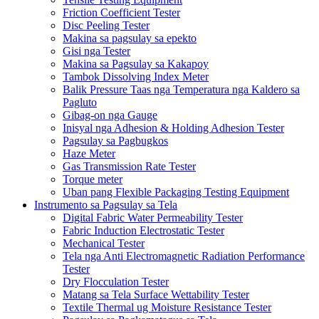
Friction Coefficient Tester
Disc Peeling Tester
Makina sa pagsulay sa epekto
Gisi nga Tester
Makina sa Pagsulay sa Kakapoy
Tambok Dissolving Index Meter
Balik Pressure Taas nga Temperatura nga Kaldero sa
Pagluto
Gibag-on nga Gauge
Inisyal nga Adhesion & Holding Adhesion Tester
Pagsulay sa Pagbugkos
Haze Meter
Gas Transmission Rate Tester
Torque meter
Uban pang Flexible Packaging Testing Equipment
Instrumento sa Pagsulay sa Tela
Digital Fabric Water Permeability Tester
Fabric Induction Electrostatic Tester
Mechanical Tester
Tela nga Anti Electromagnetic Radiation Performance
Tester
Dry Flocculation Tester
Matang sa Tela Surface Wettability Tester
Textile Thermal ug Moisture Resistance Tester