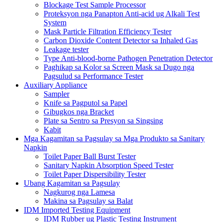
Blockage Test Sample Processor
Proteksyon nga Panapton Anti-acid ug Alkali Test
System
Mask Particle Filtration Efficiency Tester
Carbon Dioxide Content Detector sa Inhaled Gas
Leakage tester
Type Anti-blood-borne Pathogen Penetration Detector
Paghikap sa Kolor sa Screen Mask sa Dugo nga
Pagsulud sa Performance Tester
Auxiliary Appliance
Sampler
Knife sa Pagputol sa Papel
Gibugkos nga Bracket
Plate sa Sentro sa Presyon sa Singsing
Kabit
Mga Kagamitan sa Pagsulay sa Mga Produkto sa Sanitary
Napkin
Toilet Paper Ball Burst Tester
Sanitary Napkin Absorption Speed ​​Tester
Toilet Paper Dispersibility Tester
Ubang Kagamitan sa Pagsulay
Nagkurog nga Lamesa
Makina sa Pagsulay sa Balat
IDM Imported Testing Equipment
IDM Rubber ug Plastic Testing Instrument