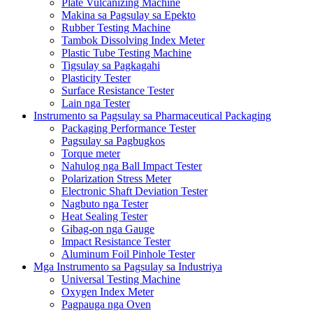
Plate Vulcanizing Machine
Makina sa Pagsulay sa Epekto
Rubber Testing Machine
Tambok Dissolving Index Meter
Plastic Tube Testing Machine
Tigsulay sa Pagkagahi
Plasticity Tester
Surface Resistance Tester
Lain nga Tester
Instrumento sa Pagsulay sa Pharmaceutical Packaging
Packaging Performance Tester
Pagsulay sa Pagbugkos
Torque meter
Nahulog nga Ball Impact Tester
Polarization Stress Meter
Electronic Shaft Deviation Tester
Nagbuto nga Tester
Heat Sealing Tester
Gibag-on nga Gauge
Impact Resistance Tester
Aluminum Foil Pinhole Tester
Mga Instrumento sa Pagsulay sa Industriya
Universal Testing Machine
Oxygen Index Meter
Pagpauga nga Oven