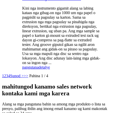
Kini nga instrumento gigamit alang sa labing
kataas nga gibag-on nga 1000 um nga papel o
pagpislit sa pagsulay sa karton. Sama sa
extrusion nga mga pagsulay sa pinahigda nga
direksyon, bertikal nga extrusion nga pagsulay,
linear extrusion, ug uban pa. Ang mga sample sa
papel o karton gi-mount sa extruded test rack ug
dayon gi-compress sa pag-flatte sa extruded
tester. Ang groove giputol gikan sa ngilit aron
mahimamat ang gidak-on sa piraso sa pagsulay.
Usa sa mga mapuli nga disc sa sentro nga
lokasyon. Ang disc adunay lain-laing mga gidak-
on sa ingon nga ...
pangutana
detalye
1
2
3
4
Sunod >
>>
Pahina 1 / 4
mahitungod kanamo sales network
kontaka kami mga karera
Alang sa mga pangutana bahin sa among mga produkto o lista sa
presyo, palihug ibilin ang imong email kanamo ug kami makontak