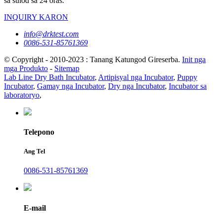
sa sulod sa 24 oras.
INQUIRY KARON
info@drktest.com
0086-531-85761369
© Copyright - 2010-2023 : Tanang Katungod Gireserba.
Init nga
mga Produkto
-
Sitemap
Lab Line Dry Bath Incubator
,
Artipisyal nga Incubator
,
Puppy
Incubator
,
Gamay nga Incubator
,
Dry nga Incubator
,
Incubator sa
laboratoryo
,
Telepono
Ang Tel
0086-531-85761369
E-mail