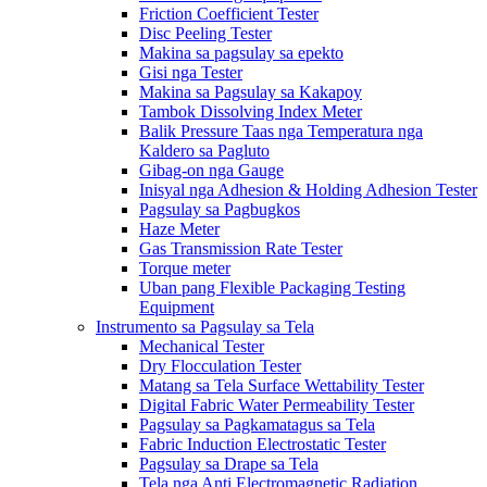
Friction Coefficient Tester
Disc Peeling Tester
Makina sa pagsulay sa epekto
Gisi nga Tester
Makina sa Pagsulay sa Kakapoy
Tambok Dissolving Index Meter
Balik Pressure Taas nga Temperatura nga
Kaldero sa Pagluto
Gibag-on nga Gauge
Inisyal nga Adhesion & Holding Adhesion Tester
Pagsulay sa Pagbugkos
Haze Meter
Gas Transmission Rate Tester
Torque meter
Uban pang Flexible Packaging Testing
Equipment
Instrumento sa Pagsulay sa Tela
Mechanical Tester
Dry Flocculation Tester
Matang sa Tela Surface Wettability Tester
Digital Fabric Water Permeability Tester
Pagsulay sa Pagkamatagus sa Tela
Fabric Induction Electrostatic Tester
Pagsulay sa Drape sa Tela
Tela nga Anti Electromagnetic Radiation