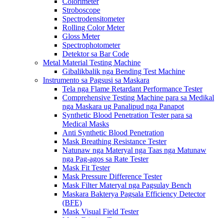
Colorimeter
Stroboscope
Spectrodensitometer
Rolling Color Meter
Gloss Meter
Spectrophotometer
Detektor sa Bar Code
Metal Material Testing Machine
Gibalikbalik nga Bending Test Machine
Instrumento sa Pagsusi sa Maskara
Tela nga Flame Retardant Performance Tester
Comprehensive Testing Machine para sa Medikal
nga Maskara ug Panalipud nga Panapot
Synthetic Blood Penetration Tester para sa
Medical Masks
Anti Synthetic Blood Penetration
Mask Breathing Resistance Tester
Natunaw nga Materyal nga Taas nga Matunaw
nga Pag-agos sa Rate Tester
Mask Fit Tester
Mask Pressure Difference Tester
Mask Filter Materyal nga Pagsulay Bench
Maskara Bakterya Pagsala Efficiency Detector
(BFE)
Mask Visual Field Tester