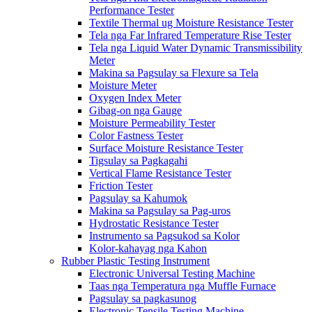
Performance Tester
Textile Thermal ug Moisture Resistance Tester
Tela nga Far Infrared Temperature Rise Tester
Tela nga Liquid Water Dynamic Transmissibility
Meter
Makina sa Pagsulay sa Flexure sa Tela
Moisture Meter
Oxygen Index Meter
Gibag-on nga Gauge
Moisture Permeability Tester
Color Fastness Tester
Surface Moisture Resistance Tester
Tigsulay sa Pagkagahi
Vertical Flame Resistance Tester
Friction Tester
Pagsulay sa Kahumok
Makina sa Pagsulay sa Pag-uros
Hydrostatic Resistance Tester
Instrumento sa Pagsukod sa Kolor
Kolor-kahayag nga Kahon
Rubber Plastic Testing Instrument
Electronic Universal Testing Machine
Taas nga Temperatura nga Muffle Furnace
Pagsulay sa pagkasunog
Electronic Tensile Testing Machine