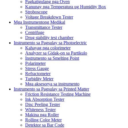
Pagkatigulang nga Oven
Kanunay nga Temperatura ug Humidity Box
Stroboscope
Voltage Breakdown Tester
Mga Instrumentong Medikal
Transmittance Tester
Centrifuge
Drug stability test chamber
Instrumento sa Pagsulay sa Photoelectric
Kahayag nga colorimeter
Analyzer sa Gidak-on sa Partikulo
Instrumento sa Smelting Point
Polarimeter
Stress Gauge
Refractometer
Turbidity Meter
Mga aksesorya sa instrumento
Instrumento sa Pagsulay sa Printed Matter
Friction Resistance Testing Machine
Ink Absorption Tester
Disc Peeling Tester
Whiteness Tester
Makina nga Roller
Rolling Color Meter
Detektor sa Bar Code