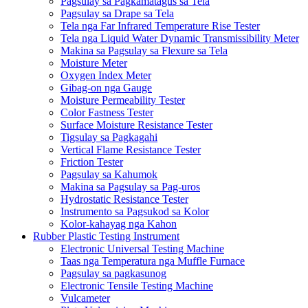
Pagsulay sa Pagkamatagus sa Tela
Pagsulay sa Drape sa Tela
Tela nga Far Infrared Temperature Rise Tester
Tela nga Liquid Water Dynamic Transmissibility Meter
Makina sa Pagsulay sa Flexure sa Tela
Moisture Meter
Oxygen Index Meter
Gibag-on nga Gauge
Moisture Permeability Tester
Color Fastness Tester
Surface Moisture Resistance Tester
Tigsulay sa Pagkagahi
Vertical Flame Resistance Tester
Friction Tester
Pagsulay sa Kahumok
Makina sa Pagsulay sa Pag-uros
Hydrostatic Resistance Tester
Instrumento sa Pagsukod sa Kolor
Kolor-kahayag nga Kahon
Rubber Plastic Testing Instrument
Electronic Universal Testing Machine
Taas nga Temperatura nga Muffle Furnace
Pagsulay sa pagkasunog
Electronic Tensile Testing Machine
Vulcameter