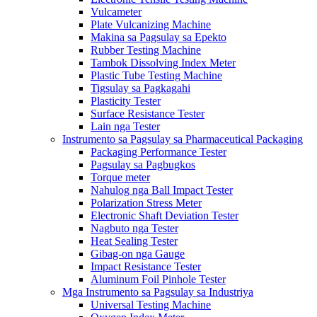
Vulcameter
Plate Vulcanizing Machine
Makina sa Pagsulay sa Epekto
Rubber Testing Machine
Tambok Dissolving Index Meter
Plastic Tube Testing Machine
Tigsulay sa Pagkagahi
Plasticity Tester
Surface Resistance Tester
Lain nga Tester
Instrumento sa Pagsulay sa Pharmaceutical Packaging
Packaging Performance Tester
Pagsulay sa Pagbugkos
Torque meter
Nahulog nga Ball Impact Tester
Polarization Stress Meter
Electronic Shaft Deviation Tester
Nagbuto nga Tester
Heat Sealing Tester
Gibag-on nga Gauge
Impact Resistance Tester
Aluminum Foil Pinhole Tester
Mga Instrumento sa Pagsulay sa Industriya
Universal Testing Machine