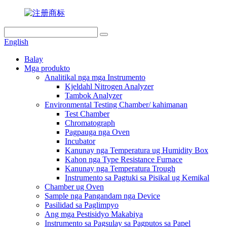
English
Balay
Mga produkto
Analitikal nga mga Instrumento
Kjeldahl Nitrogen Analyzer
Tambok Analyzer
Environmental Testing Chamber/ kahimanan
Test Chamber
Chromatograph
Pagpauga nga Oven
Incubator
Kanunay nga Temperatura ug Humidity Box
Kahon nga Type Resistance Furnace
Kanunay nga Temperatura Trough
Instrumento sa Pagtuki sa Pisikal ug Kemikal
Chamber ug Oven
Sample nga Pangandam nga Device
Pasilidad sa Paglimpyo
Ang mga Pestisidyo Makabiya
Instrumento sa Pagsulay sa Pagputos sa Papel