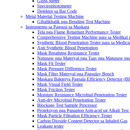
Gloss Meter
Spectrophotometer
Detektor sa Bar Code
Metal Material Testing Machine
Gibalikbalik nga Bending Test Machine
Instrumento sa Pagsusi sa Maskara
Tela nga Flame Retardant Performance Tester
Comprehensive Testing Machine para sa Medikal 
Synthetic Blood Penetration Tester para sa Medic
Anti Synthetic Blood Penetration
Mask Breathing Resistance Tester
Natunaw nga Materyal nga Taas nga Matunaw nga 
Mask Fit Tester
Mask Pressure Difference Tester
Mask Filter Materyal nga Pagsulay Bench
Maskara Bakterya Pagsala Efficiency Detector (B
Mask Visual Field Tester
Mask Friction Tester
Moisture Resistance Microbial Penetration Tester
Anti-dry Microbial Penetration Tester
Blockage Test Sample Processor
Proteksyon nga Panapton Anti-acid ug Alkali Test
Mask Particle Filtration Efficiency Tester
Carbon Dioxide Content Detector sa Inhaled Gas
Leakage tester