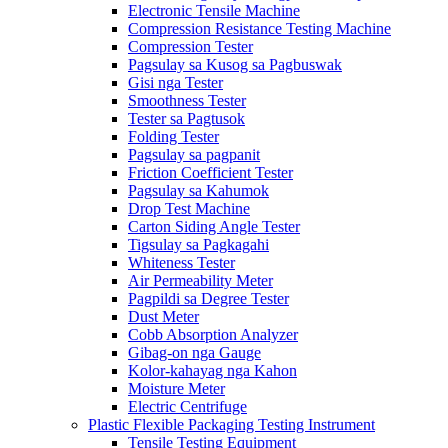
Electronic Tensile Machine
Compression Resistance Testing Machine
Compression Tester
Pagsulay sa Kusog sa Pagbuswak
Gisi nga Tester
Smoothness Tester
Tester sa Pagtusok
Folding Tester
Pagsulay sa pagpanit
Friction Coefficient Tester
Pagsulay sa Kahumok
Drop Test Machine
Carton Siding Angle Tester
Tigsulay sa Pagkagahi
Whiteness Tester
Air Permeability Meter
Pagpildi sa Degree Tester
Dust Meter
Cobb Absorption Analyzer
Gibag-on nga Gauge
Kolor-kahayag nga Kahon
Moisture Meter
Electric Centrifuge
Plastic Flexible Packaging Testing Instrument
Tensile Testing Equipment