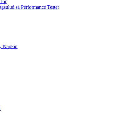
ctor
gsulud sa Performance Tester
ry Napkin
d