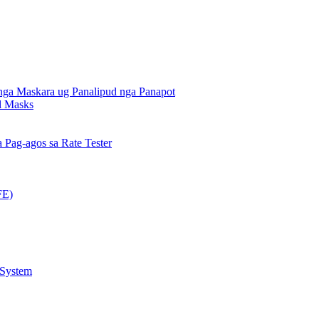
nga Maskara ug Panalipud nga Panapot
al Masks
Pag-agos sa Rate Tester
FE)
 System