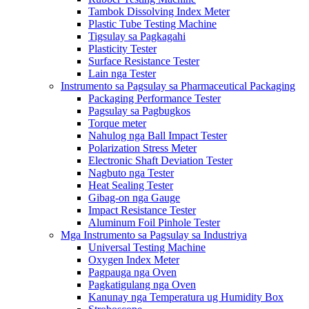
Tambok Dissolving Index Meter
Plastic Tube Testing Machine
Tigsulay sa Pagkagahi
Plasticity Tester
Surface Resistance Tester
Lain nga Tester
Instrumento sa Pagsulay sa Pharmaceutical Packaging
Packaging Performance Tester
Pagsulay sa Pagbugkos
Torque meter
Nahulog nga Ball Impact Tester
Polarization Stress Meter
Electronic Shaft Deviation Tester
Nagbuto nga Tester
Heat Sealing Tester
Gibag-on nga Gauge
Impact Resistance Tester
Aluminum Foil Pinhole Tester
Mga Instrumento sa Pagsulay sa Industriya
Universal Testing Machine
Oxygen Index Meter
Pagpauga nga Oven
Pagkatigulang nga Oven
Kanunay nga Temperatura ug Humidity Box