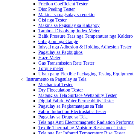
Friction Coefficient Tester
Disc Peeling Tester
Makina sa pagsulay sa epekto
Gisi nga Tester
Makina sa Pagsulay sa Kakapoy
Tambok Dissolving Index Meter
Balik Pressure Taas nga Temperatura nga Kaldero 
Gibag-on nga Gauge
Inisyal nga Adhesion & Holding Adhesion Tester
Pagsulay sa Pagbugkos
Haze Meter
Gas Transmission Rate Tester
Torque meter
Uban pang Flexible Packaging Testing Equipment
Instrumento sa Pagsulay sa Tela
Mechanical Tester
Dry Flocculation Tester
Matang sa Tela Surface Wettability Tester
Digital Fabric Water Permeability Tester
Pagsulay sa Pagkamatagus sa Tela
Fabric Induction Electrostatic Tester
Pagsulay sa Drape sa Tela
Tela nga Anti Electromagnetic Radiation Performa
Textile Thermal ug Moisture Resistance Tester
Tela nga Far Infrared Temperature Rise Tester