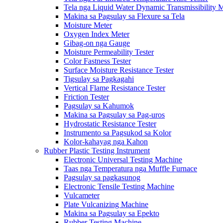
Tela nga Liquid Water Dynamic Transmissibility 
Makina sa Pagsulay sa Flexure sa Tela
Moisture Meter
Oxygen Index Meter
Gibag-on nga Gauge
Moisture Permeability Tester
Color Fastness Tester
Surface Moisture Resistance Tester
Tigsulay sa Pagkagahi
Vertical Flame Resistance Tester
Friction Tester
Pagsulay sa Kahumok
Makina sa Pagsulay sa Pag-uros
Hydrostatic Resistance Tester
Instrumento sa Pagsukod sa Kolor
Kolor-kahayag nga Kahon
Rubber Plastic Testing Instrument
Electronic Universal Testing Machine
Taas nga Temperatura nga Muffle Furnace
Pagsulay sa pagkasunog
Electronic Tensile Testing Machine
Vulcameter
Plate Vulcanizing Machine
Makina sa Pagsulay sa Epekto
Rubber Testing Machine