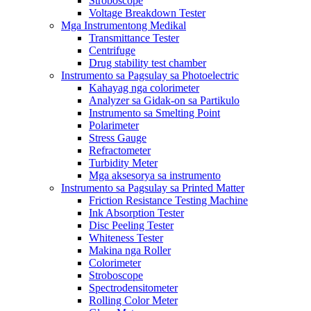
Stroboscope
Voltage Breakdown Tester
Mga Instrumentong Medikal
Transmittance Tester
Centrifuge
Drug stability test chamber
Instrumento sa Pagsulay sa Photoelectric
Kahayag nga colorimeter
Analyzer sa Gidak-on sa Partikulo
Instrumento sa Smelting Point
Polarimeter
Stress Gauge
Refractometer
Turbidity Meter
Mga aksesorya sa instrumento
Instrumento sa Pagsulay sa Printed Matter
Friction Resistance Testing Machine
Ink Absorption Tester
Disc Peeling Tester
Whiteness Tester
Makina nga Roller
Colorimeter
Stroboscope
Spectrodensitometer
Rolling Color Meter