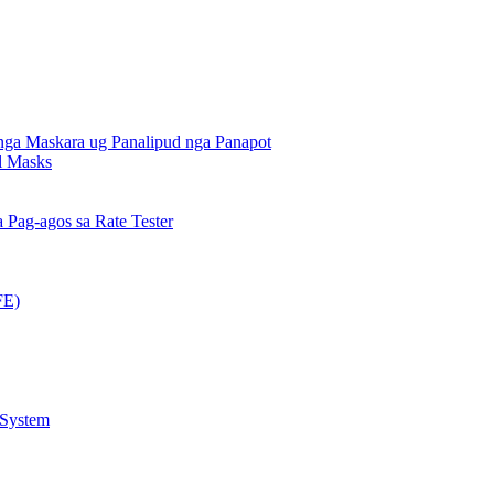
nga Maskara ug Panalipud nga Panapot
al Masks
Pag-agos sa Rate Tester
FE)
 System