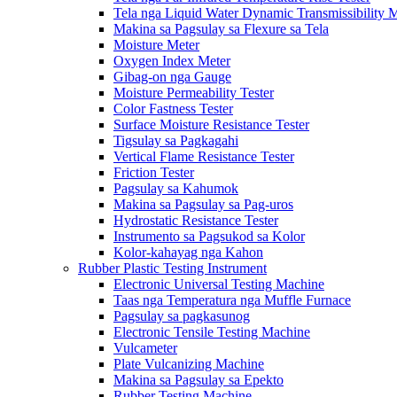
Tela nga Liquid Water Dynamic Transmissibility 
Makina sa Pagsulay sa Flexure sa Tela
Moisture Meter
Oxygen Index Meter
Gibag-on nga Gauge
Moisture Permeability Tester
Color Fastness Tester
Surface Moisture Resistance Tester
Tigsulay sa Pagkagahi
Vertical Flame Resistance Tester
Friction Tester
Pagsulay sa Kahumok
Makina sa Pagsulay sa Pag-uros
Hydrostatic Resistance Tester
Instrumento sa Pagsukod sa Kolor
Kolor-kahayag nga Kahon
Rubber Plastic Testing Instrument
Electronic Universal Testing Machine
Taas nga Temperatura nga Muffle Furnace
Pagsulay sa pagkasunog
Electronic Tensile Testing Machine
Vulcameter
Plate Vulcanizing Machine
Makina sa Pagsulay sa Epekto
Rubber Testing Machine