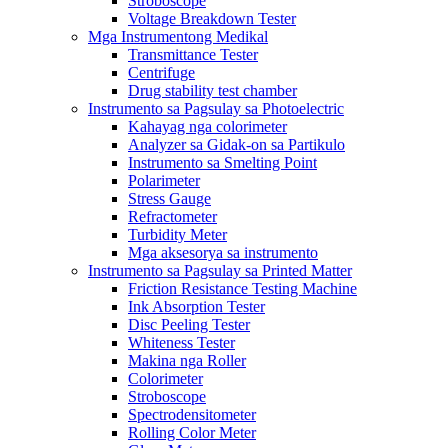
Stroboscope
Voltage Breakdown Tester
Mga Instrumentong Medikal
Transmittance Tester
Centrifuge
Drug stability test chamber
Instrumento sa Pagsulay sa Photoelectric
Kahayag nga colorimeter
Analyzer sa Gidak-on sa Partikulo
Instrumento sa Smelting Point
Polarimeter
Stress Gauge
Refractometer
Turbidity Meter
Mga aksesorya sa instrumento
Instrumento sa Pagsulay sa Printed Matter
Friction Resistance Testing Machine
Ink Absorption Tester
Disc Peeling Tester
Whiteness Tester
Makina nga Roller
Colorimeter
Stroboscope
Spectrodensitometer
Rolling Color Meter