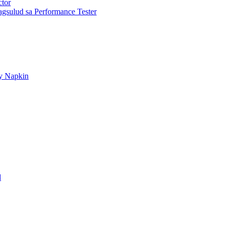
ctor
gsulud sa Performance Tester
ry Napkin
d