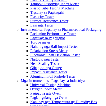
Tambok Dissolving Index Meter
Plastic Tube Testing Machine
Tigsulay sa Pagkagahi
Plasticity Tester
Surface Resistance Tester
Lain nga Tester
Instrumento sa Pagsulay sa Pharmaceutical Packaging
Packaging Performance Tester
Pagsulay sa Pagbugkos
Torque meter
Nahulog nga Ball Impact Tester
Polarization Stress Meter
Electronic Shaft Deviation Tester
Nagbuto nga Tester
Heat Sealing Tester
Gibag-on nga Gauge
Impact Resistance Tester
Aluminum Foil Pinhole Tester
Mga Instrumento sa Pagsulay sa Industriya
Universal Testing Machine
Oxygen Index Meter
Pagpauga nga Oven
Pagkatigulang nga Oven
Kanunay nga Temperatura ug Humidity Box