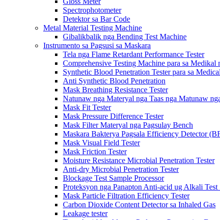
Gloss Meter
Spectrophotometer
Detektor sa Bar Code
Metal Material Testing Machine
Gibalikbalik nga Bending Test Machine
Instrumento sa Pagsusi sa Maskara
Tela nga Flame Retardant Performance Tester
Comprehensive Testing Machine para sa Medikal 
Synthetic Blood Penetration Tester para sa Medic
Anti Synthetic Blood Penetration
Mask Breathing Resistance Tester
Natunaw nga Materyal nga Taas nga Matunaw nga 
Mask Fit Tester
Mask Pressure Difference Tester
Mask Filter Materyal nga Pagsulay Bench
Maskara Bakterya Pagsala Efficiency Detector (B
Mask Visual Field Tester
Mask Friction Tester
Moisture Resistance Microbial Penetration Tester
Anti-dry Microbial Penetration Tester
Blockage Test Sample Processor
Proteksyon nga Panapton Anti-acid ug Alkali Test
Mask Particle Filtration Efficiency Tester
Carbon Dioxide Content Detector sa Inhaled Gas
Leakage tester