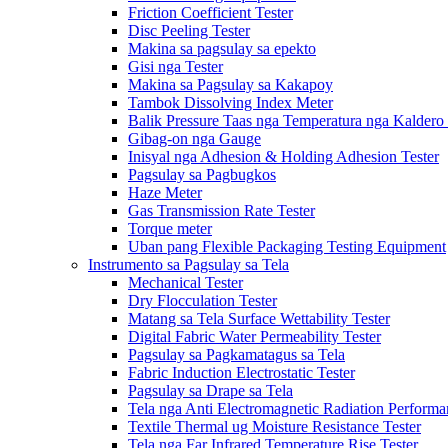
Friction Coefficient Tester
Disc Peeling Tester
Makina sa pagsulay sa epekto
Gisi nga Tester
Makina sa Pagsulay sa Kakapoy
Tambok Dissolving Index Meter
Balik Pressure Taas nga Temperatura nga Kaldero 
Gibag-on nga Gauge
Inisyal nga Adhesion & Holding Adhesion Tester
Pagsulay sa Pagbugkos
Haze Meter
Gas Transmission Rate Tester
Torque meter
Uban pang Flexible Packaging Testing Equipment
Instrumento sa Pagsulay sa Tela
Mechanical Tester
Dry Flocculation Tester
Matang sa Tela Surface Wettability Tester
Digital Fabric Water Permeability Tester
Pagsulay sa Pagkamatagus sa Tela
Fabric Induction Electrostatic Tester
Pagsulay sa Drape sa Tela
Tela nga Anti Electromagnetic Radiation Performa
Textile Thermal ug Moisture Resistance Tester
Tela nga Far Infrared Temperature Rise Tester