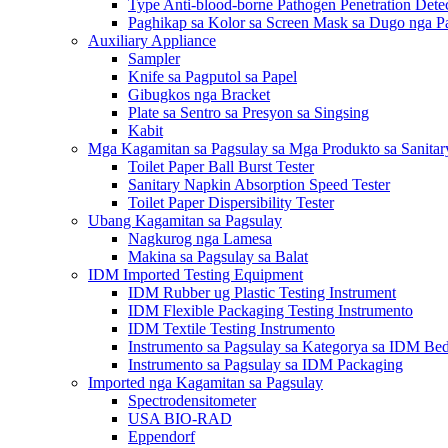
Type Anti-blood-borne Pathogen Penetration Dete
Paghikap sa Kolor sa Screen Mask sa Dugo nga Pa
Auxiliary Appliance
Sampler
Knife sa Pagputol sa Papel
Gibugkos nga Bracket
Plate sa Sentro sa Presyon sa Singsing
Kabit
Mga Kagamitan sa Pagsulay sa Mga Produkto sa Sanita
Toilet Paper Ball Burst Tester
Sanitary Napkin Absorption Speed ​​Tester
Toilet Paper Dispersibility Tester
Ubang Kagamitan sa Pagsulay
Nagkurog nga Lamesa
Makina sa Pagsulay sa Balat
IDM Imported Testing Equipment
IDM Rubber ug Plastic Testing Instrument
IDM Flexible Packaging Testing Instrumento
IDM Textile Testing Instrumento
Instrumento sa Pagsulay sa Kategorya sa IDM Be
Instrumento sa Pagsulay sa IDM Packaging
Imported nga Kagamitan sa Pagsulay
Spectrodensitometer
USA BIO-RAD
Eppendorf