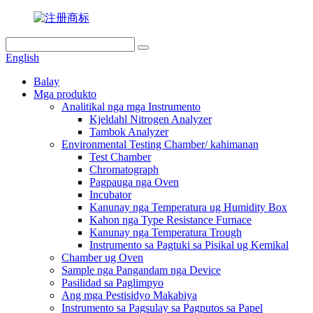
English
Balay
Mga produkto
Analitikal nga mga Instrumento
Kjeldahl Nitrogen Analyzer
Tambok Analyzer
Environmental Testing Chamber/ kahimanan
Test Chamber
Chromatograph
Pagpauga nga Oven
Incubator
Kanunay nga Temperatura ug Humidity Box
Kahon nga Type Resistance Furnace
Kanunay nga Temperatura Trough
Instrumento sa Pagtuki sa Pisikal ug Kemikal
Chamber ug Oven
Sample nga Pangandam nga Device
Pasilidad sa Paglimpyo
Ang mga Pestisidyo Makabiya
Instrumento sa Pagsulay sa Pagputos sa Papel