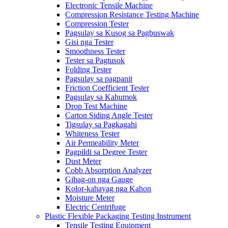
Electronic Tensile Machine
Compression Resistance Testing Machine
Compression Tester
Pagsulay sa Kusog sa Pagbuswak
Gisi nga Tester
Smoothness Tester
Tester sa Pagtusok
Folding Tester
Pagsulay sa pagpanit
Friction Coefficient Tester
Pagsulay sa Kahumok
Drop Test Machine
Carton Siding Angle Tester
Tigsulay sa Pagkagahi
Whiteness Tester
Air Permeability Meter
Pagpildi sa Degree Tester
Dust Meter
Cobb Absorption Analyzer
Gibag-on nga Gauge
Kolor-kahayag nga Kahon
Moisture Meter
Electric Centrifuge
Plastic Flexible Packaging Testing Instrument
Tensile Testing Equipment