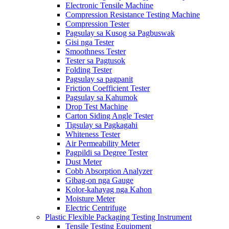
Electronic Tensile Machine
Compression Resistance Testing Machine
Compression Tester
Pagsulay sa Kusog sa Pagbuswak
Gisi nga Tester
Smoothness Tester
Tester sa Pagtusok
Folding Tester
Pagsulay sa pagpanit
Friction Coefficient Tester
Pagsulay sa Kahumok
Drop Test Machine
Carton Siding Angle Tester
Tigsulay sa Pagkagahi
Whiteness Tester
Air Permeability Meter
Pagpildi sa Degree Tester
Dust Meter
Cobb Absorption Analyzer
Gibag-on nga Gauge
Kolor-kahayag nga Kahon
Moisture Meter
Electric Centrifuge
Plastic Flexible Packaging Testing Instrument
Tensile Testing Equipment