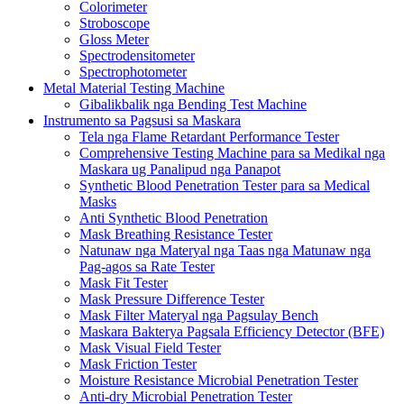
Colorimeter
Stroboscope
Gloss Meter
Spectrodensitometer
Spectrophotometer
Metal Material Testing Machine
Gibalikbalik nga Bending Test Machine
Instrumento sa Pagsusi sa Maskara
Tela nga Flame Retardant Performance Tester
Comprehensive Testing Machine para sa Medikal nga
Maskara ug Panalipud nga Panapot
Synthetic Blood Penetration Tester para sa Medical
Masks
Anti Synthetic Blood Penetration
Mask Breathing Resistance Tester
Natunaw nga Materyal nga Taas nga Matunaw nga
Pag-agos sa Rate Tester
Mask Fit Tester
Mask Pressure Difference Tester
Mask Filter Materyal nga Pagsulay Bench
Maskara Bakterya Pagsala Efficiency Detector (BFE)
Mask Visual Field Tester
Mask Friction Tester
Moisture Resistance Microbial Penetration Tester
Anti-dry Microbial Penetration Tester