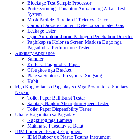
Blockage Test Sample Processor
Proteksyon nga Panapton Anti-acid ug Alkali Test
System
Mask Particle Filtration Efficiency Tester
Carbon Dioxide Content Detector sa Inhaled Gas
Leakage tester
Type Anti-blood-borne Pathogen Penetration Detector
Paghikap sa Kolor sa Screen Mask sa Dugo nga
Pagsulud sa Performance Tester
Auxiliary Appliance
Sampler
Knife sa Pagputol sa Papel
Gibugkos nga Bracket
Plate sa Sentro sa Presyon sa Singsing
Kabit
Mga Kagamitan sa Pagsulay sa Mga Produkto sa Sanitary
Napkin
Toilet Paper Ball Burst Tester
Sanitary Napkin Absorption Speed ​​Tester
Toilet Paper Dispersibility Tester
Ubang Kagamitan sa Pagsulay
Nagkurog nga Lamesa
Makina sa Pagsulay sa Balat
IDM Imported Testing Equipment
IDM Rubber ug Plastic Testing Instrument