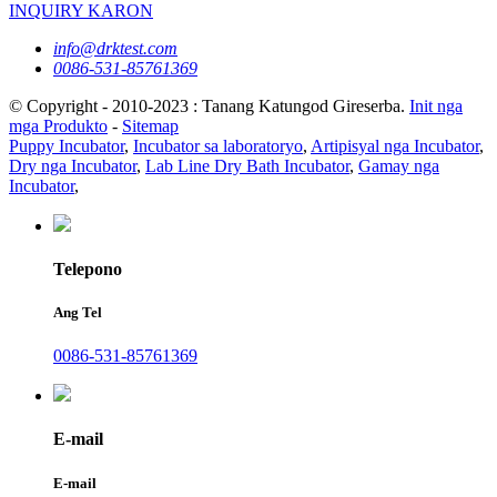
INQUIRY KARON
info@drktest.com
0086-531-85761369
© Copyright - 2010-2023 : Tanang Katungod Gireserba.
Init nga
mga Produkto
-
Sitemap
Puppy Incubator
,
Incubator sa laboratoryo
,
Artipisyal nga Incubator
,
Dry nga Incubator
,
Lab Line Dry Bath Incubator
,
Gamay nga
Incubator
,
Telepono
Ang Tel
0086-531-85761369
E-mail
E-mail