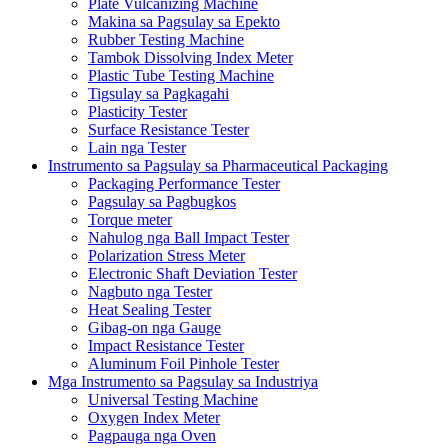
Plate Vulcanizing Machine
Makina sa Pagsulay sa Epekto
Rubber Testing Machine
Tambok Dissolving Index Meter
Plastic Tube Testing Machine
Tigsulay sa Pagkagahi
Plasticity Tester
Surface Resistance Tester
Lain nga Tester
Instrumento sa Pagsulay sa Pharmaceutical Packaging
Packaging Performance Tester
Pagsulay sa Pagbugkos
Torque meter
Nahulog nga Ball Impact Tester
Polarization Stress Meter
Electronic Shaft Deviation Tester
Nagbuto nga Tester
Heat Sealing Tester
Gibag-on nga Gauge
Impact Resistance Tester
Aluminum Foil Pinhole Tester
Mga Instrumento sa Pagsulay sa Industriya
Universal Testing Machine
Oxygen Index Meter
Pagpauga nga Oven