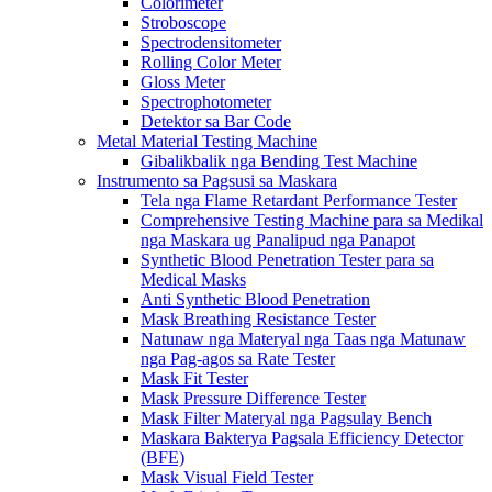
Colorimeter
Stroboscope
Spectrodensitometer
Rolling Color Meter
Gloss Meter
Spectrophotometer
Detektor sa Bar Code
Metal Material Testing Machine
Gibalikbalik nga Bending Test Machine
Instrumento sa Pagsusi sa Maskara
Tela nga Flame Retardant Performance Tester
Comprehensive Testing Machine para sa Medikal
nga Maskara ug Panalipud nga Panapot
Synthetic Blood Penetration Tester para sa
Medical Masks
Anti Synthetic Blood Penetration
Mask Breathing Resistance Tester
Natunaw nga Materyal nga Taas nga Matunaw
nga Pag-agos sa Rate Tester
Mask Fit Tester
Mask Pressure Difference Tester
Mask Filter Materyal nga Pagsulay Bench
Maskara Bakterya Pagsala Efficiency Detector
(BFE)
Mask Visual Field Tester