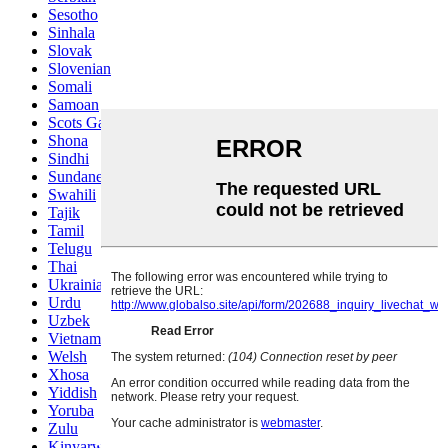
Sesotho
Sinhala
Slovak
Slovenian
Somali
Samoan
Scots Gaelic
Shona
Sindhi
Sundanese
Swahili
Tajik
Tamil
Telugu
Thai
Ukrainian
Urdu
Uzbek
Vietnamese
Welsh
Xhosa
Yiddish
Yoruba
Zulu
Kinyarwanda