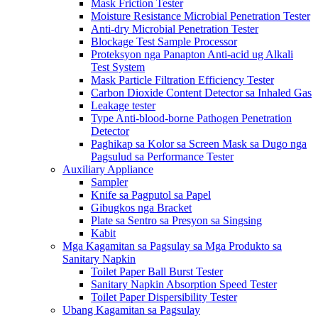
Mask Friction Tester
Moisture Resistance Microbial Penetration Tester
Anti-dry Microbial Penetration Tester
Blockage Test Sample Processor
Proteksyon nga Panapton Anti-acid ug Alkali
Test System
Mask Particle Filtration Efficiency Tester
Carbon Dioxide Content Detector sa Inhaled Gas
Leakage tester
Type Anti-blood-borne Pathogen Penetration
Detector
Paghikap sa Kolor sa Screen Mask sa Dugo nga
Pagsulud sa Performance Tester
Auxiliary Appliance
Sampler
Knife sa Pagputol sa Papel
Gibugkos nga Bracket
Plate sa Sentro sa Presyon sa Singsing
Kabit
Mga Kagamitan sa Pagsulay sa Mga Produkto sa
Sanitary Napkin
Toilet Paper Ball Burst Tester
Sanitary Napkin Absorption Speed ​​Tester
Toilet Paper Dispersibility Tester
Ubang Kagamitan sa Pagsulay