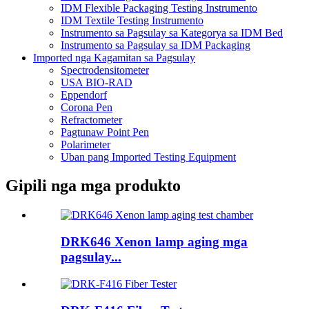
IDM Flexible Packaging Testing Instrumento
IDM Textile Testing Instrumento
Instrumento sa Pagsulay sa Kategorya sa IDM Bed
Instrumento sa Pagsulay sa IDM Packaging
Imported nga Kagamitan sa Pagsulay
Spectrodensitometer
USA BIO-RAD
Eppendorf
Corona Pen
Refractometer
Pagtunaw Point Pen
Polarimeter
Uban pang Imported Testing Equipment
Gipili nga mga produkto
DRK646 Xenon lamp aging mga
pagsulay...