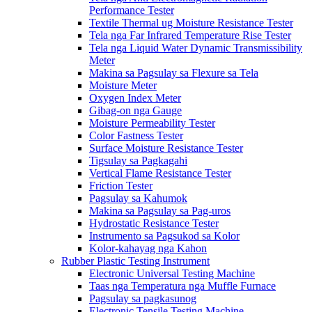
Performance Tester
Textile Thermal ug Moisture Resistance Tester
Tela nga Far Infrared Temperature Rise Tester
Tela nga Liquid Water Dynamic Transmissibility
Meter
Makina sa Pagsulay sa Flexure sa Tela
Moisture Meter
Oxygen Index Meter
Gibag-on nga Gauge
Moisture Permeability Tester
Color Fastness Tester
Surface Moisture Resistance Tester
Tigsulay sa Pagkagahi
Vertical Flame Resistance Tester
Friction Tester
Pagsulay sa Kahumok
Makina sa Pagsulay sa Pag-uros
Hydrostatic Resistance Tester
Instrumento sa Pagsukod sa Kolor
Kolor-kahayag nga Kahon
Rubber Plastic Testing Instrument
Electronic Universal Testing Machine
Taas nga Temperatura nga Muffle Furnace
Pagsulay sa pagkasunog
Electronic Tensile Testing Machine