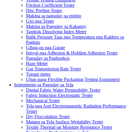
Friction Coefficient Tester
Disc Peeling Tester
Makina sa pagsulay sa epekto
Gisi nga Tester
Makina sa Pagsulay sa Kakapoy
Tambok Dissolving Index Meter
Balik Pressure Taas nga Temperatura nga Kaldero sa
Pagluto
Gibag-on nga Gauge
Inisyal nga Adhesion & Holding Adhesion Tester
Pagsulay sa Pagbugkos
Haze Meter
Gas Transmission Rate Tester
Torque meter
Uban pang Flexible Packaging Testing Equipment
Instrumento sa Pagsulay sa Tela
Digital Fabric Water Permeability Tester
Fabric Induction Electrostatic Tester
Mechanical Tester
Tela nga Anti Electromagnetic Radiation Performance
Tester
Dry Flocculation Tester
Matang sa Tela Surface Wettability Tester
Textile Thermal ug Moisture Resistance Tester