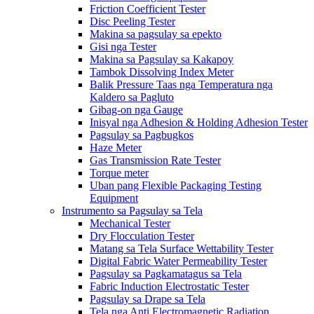
Friction Coefficient Tester
Disc Peeling Tester
Makina sa pagsulay sa epekto
Gisi nga Tester
Makina sa Pagsulay sa Kakapoy
Tambok Dissolving Index Meter
Balik Pressure Taas nga Temperatura nga
Kaldero sa Pagluto
Gibag-on nga Gauge
Inisyal nga Adhesion & Holding Adhesion Tester
Pagsulay sa Pagbugkos
Haze Meter
Gas Transmission Rate Tester
Torque meter
Uban pang Flexible Packaging Testing
Equipment
Instrumento sa Pagsulay sa Tela
Mechanical Tester
Dry Flocculation Tester
Matang sa Tela Surface Wettability Tester
Digital Fabric Water Permeability Tester
Pagsulay sa Pagkamatagus sa Tela
Fabric Induction Electrostatic Tester
Pagsulay sa Drape sa Tela
Tela nga Anti Electromagnetic Radiation