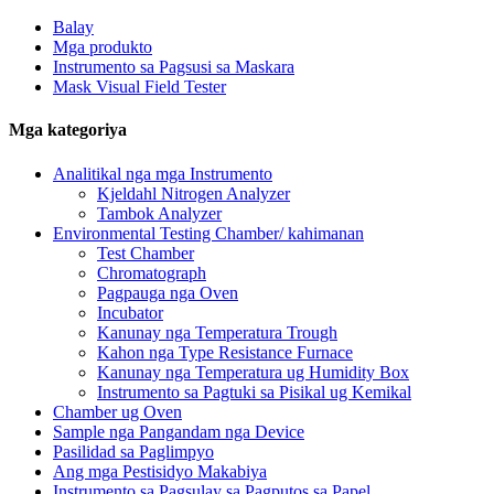
Balay
Mga produkto
Instrumento sa Pagsusi sa Maskara
Mask Visual Field Tester
Mga kategoriya
Analitikal nga mga Instrumento
Kjeldahl Nitrogen Analyzer
Tambok Analyzer
Environmental Testing Chamber/ kahimanan
Test Chamber
Chromatograph
Pagpauga nga Oven
Incubator
Kanunay nga Temperatura Trough
Kahon nga Type Resistance Furnace
Kanunay nga Temperatura ug Humidity Box
Instrumento sa Pagtuki sa Pisikal ug Kemikal
Chamber ug Oven
Sample nga Pangandam nga Device
Pasilidad sa Paglimpyo
Ang mga Pestisidyo Makabiya
Instrumento sa Pagsulay sa Pagputos sa Papel