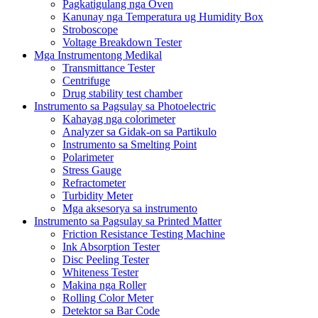
Pagkatigulang nga Oven
Kanunay nga Temperatura ug Humidity Box
Stroboscope
Voltage Breakdown Tester
Mga Instrumentong Medikal
Transmittance Tester
Centrifuge
Drug stability test chamber
Instrumento sa Pagsulay sa Photoelectric
Kahayag nga colorimeter
Analyzer sa Gidak-on sa Partikulo
Instrumento sa Smelting Point
Polarimeter
Stress Gauge
Refractometer
Turbidity Meter
Mga aksesorya sa instrumento
Instrumento sa Pagsulay sa Printed Matter
Friction Resistance Testing Machine
Ink Absorption Tester
Disc Peeling Tester
Whiteness Tester
Makina nga Roller
Rolling Color Meter
Detektor sa Bar Code