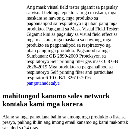
Ang mask visual field tester gigamit sa pagsulay
sa visual field nga epekto sa mga maskara, mga
maskara sa nawong, mga produkto sa
pagpanalipod sa respiratoryo ug uban pang mga
produkto. Paggamit sa Mask Visual Field Tester:
Gigamit kini sa pagsulay sa visual field effect sa
mga maskara, mga maskara sa nawong, mga
produkto sa pagpanalipod sa respiratoryo ug
uban pang mga produkto. Pagsunod sa mga
Sumbanan: GB 2890-2009 Proteksyon sa
respiratoryo Self-priming filter gas mask 6.8 GB
2626-2019 Mga produkto sa pagpanalipod sa
respiratoryo Self-priming filter anti-particulate
respirator 6.10 GB/T 32610-2016 ...
pangutana
detalye
mahitungod kanamo sales network
kontaka kami mga karera
Alang sa mga pangutana bahin sa among mga produkto o lista sa
presyo, palihug ibilin ang imong email kanamo ug kami makontak
sa sulod sa 24 oras.