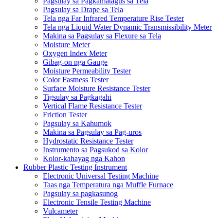
Pagsulay sa Pagkamatagus sa Tela
Pagsulay sa Drape sa Tela
Tela nga Far Infrared Temperature Rise Tester
Tela nga Liquid Water Dynamic Transmissibility Meter
Makina sa Pagsulay sa Flexure sa Tela
Moisture Meter
Oxygen Index Meter
Gibag-on nga Gauge
Moisture Permeability Tester
Color Fastness Tester
Surface Moisture Resistance Tester
Tigsulay sa Pagkagahi
Vertical Flame Resistance Tester
Friction Tester
Pagsulay sa Kahumok
Makina sa Pagsulay sa Pag-uros
Hydrostatic Resistance Tester
Instrumento sa Pagsukod sa Kolor
Kolor-kahayag nga Kahon
Rubber Plastic Testing Instrument
Electronic Universal Testing Machine
Taas nga Temperatura nga Muffle Furnace
Pagsulay sa pagkasunog
Electronic Tensile Testing Machine
Vulcameter