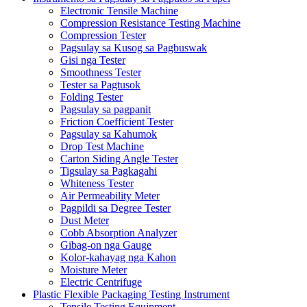
Electronic Tensile Machine
Compression Resistance Testing Machine
Compression Tester
Pagsulay sa Kusog sa Pagbuswak
Gisi nga Tester
Smoothness Tester
Tester sa Pagtusok
Folding Tester
Pagsulay sa pagpanit
Friction Coefficient Tester
Pagsulay sa Kahumok
Drop Test Machine
Carton Siding Angle Tester
Tigsulay sa Pagkagahi
Whiteness Tester
Air Permeability Meter
Pagpildi sa Degree Tester
Dust Meter
Cobb Absorption Analyzer
Gibag-on nga Gauge
Kolor-kahayag nga Kahon
Moisture Meter
Electric Centrifuge
Plastic Flexible Packaging Testing Instrument
Tensile Testing Equipment