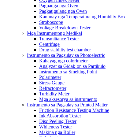
Oxygen Index Meter
Pagpauga nga Oven
Pagkatigulang nga Oven
Kanunay nga Temperatura ug Humidity Box
Stroboscope
Voltage Breakdown Tester
Mga Instrumentong Medikal
Transmittance Tester
Centrifuge
Drug stability test chamber
Instrumento sa Pagsulay sa Photoelectric
Kahayag nga colorimeter
Analyzer sa Gidak-on sa Partikulo
Instrumento sa Smelting Point
Polarimeter
Stress Gauge
Refractometer
Turbidity Meter
Mga aksesorya sa instrumento
Instrumento sa Pagsulay sa Printed Matter
Friction Resistance Testing Machine
Ink Absorption Tester
Disc Peeling Tester
Whiteness Tester
Makina nga Roller