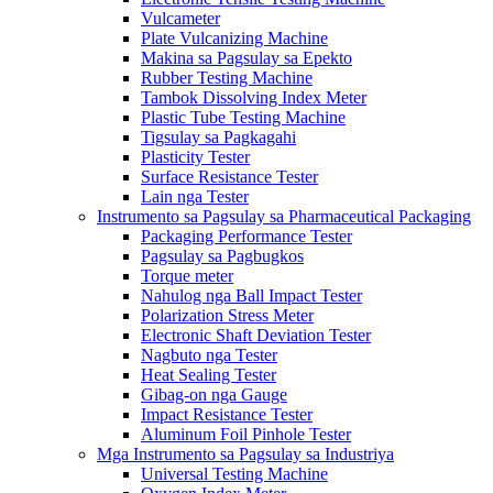
Vulcameter
Plate Vulcanizing Machine
Makina sa Pagsulay sa Epekto
Rubber Testing Machine
Tambok Dissolving Index Meter
Plastic Tube Testing Machine
Tigsulay sa Pagkagahi
Plasticity Tester
Surface Resistance Tester
Lain nga Tester
Instrumento sa Pagsulay sa Pharmaceutical Packaging
Packaging Performance Tester
Pagsulay sa Pagbugkos
Torque meter
Nahulog nga Ball Impact Tester
Polarization Stress Meter
Electronic Shaft Deviation Tester
Nagbuto nga Tester
Heat Sealing Tester
Gibag-on nga Gauge
Impact Resistance Tester
Aluminum Foil Pinhole Tester
Mga Instrumento sa Pagsulay sa Industriya
Universal Testing Machine