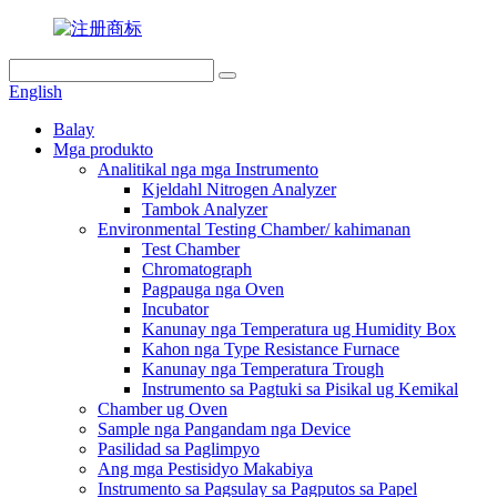
English
Balay
Mga produkto
Analitikal nga mga Instrumento
Kjeldahl Nitrogen Analyzer
Tambok Analyzer
Environmental Testing Chamber/ kahimanan
Test Chamber
Chromatograph
Pagpauga nga Oven
Incubator
Kanunay nga Temperatura ug Humidity Box
Kahon nga Type Resistance Furnace
Kanunay nga Temperatura Trough
Instrumento sa Pagtuki sa Pisikal ug Kemikal
Chamber ug Oven
Sample nga Pangandam nga Device
Pasilidad sa Paglimpyo
Ang mga Pestisidyo Makabiya
Instrumento sa Pagsulay sa Pagputos sa Papel