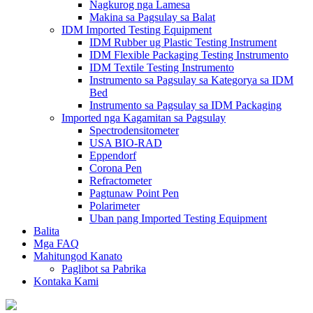
Nagkurog nga Lamesa
Makina sa Pagsulay sa Balat
IDM Imported Testing Equipment
IDM Rubber ug Plastic Testing Instrument
IDM Flexible Packaging Testing Instrumento
IDM Textile Testing Instrumento
Instrumento sa Pagsulay sa Kategorya sa IDM
Bed
Instrumento sa Pagsulay sa IDM Packaging
Imported nga Kagamitan sa Pagsulay
Spectrodensitometer
USA BIO-RAD
Eppendorf
Corona Pen
Refractometer
Pagtunaw Point Pen
Polarimeter
Uban pang Imported Testing Equipment
Balita
Mga FAQ
Mahitungod Kanato
Paglibot sa Pabrika
Kontaka Kami