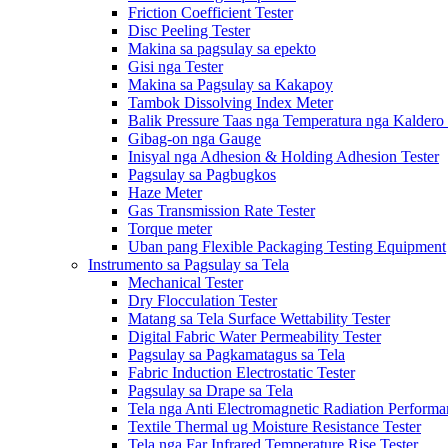
Friction Coefficient Tester
Disc Peeling Tester
Makina sa pagsulay sa epekto
Gisi nga Tester
Makina sa Pagsulay sa Kakapoy
Tambok Dissolving Index Meter
Balik Pressure Taas nga Temperatura nga Kaldero 
Gibag-on nga Gauge
Inisyal nga Adhesion & Holding Adhesion Tester
Pagsulay sa Pagbugkos
Haze Meter
Gas Transmission Rate Tester
Torque meter
Uban pang Flexible Packaging Testing Equipment
Instrumento sa Pagsulay sa Tela
Mechanical Tester
Dry Flocculation Tester
Matang sa Tela Surface Wettability Tester
Digital Fabric Water Permeability Tester
Pagsulay sa Pagkamatagus sa Tela
Fabric Induction Electrostatic Tester
Pagsulay sa Drape sa Tela
Tela nga Anti Electromagnetic Radiation Performa
Textile Thermal ug Moisture Resistance Tester
Tela nga Far Infrared Temperature Rise Tester