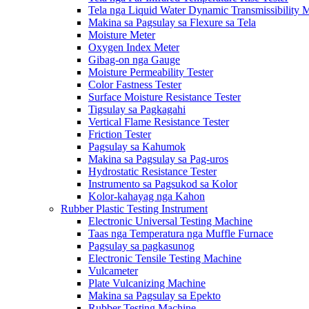
Tela nga Liquid Water Dynamic Transmissibility 
Makina sa Pagsulay sa Flexure sa Tela
Moisture Meter
Oxygen Index Meter
Gibag-on nga Gauge
Moisture Permeability Tester
Color Fastness Tester
Surface Moisture Resistance Tester
Tigsulay sa Pagkagahi
Vertical Flame Resistance Tester
Friction Tester
Pagsulay sa Kahumok
Makina sa Pagsulay sa Pag-uros
Hydrostatic Resistance Tester
Instrumento sa Pagsukod sa Kolor
Kolor-kahayag nga Kahon
Rubber Plastic Testing Instrument
Electronic Universal Testing Machine
Taas nga Temperatura nga Muffle Furnace
Pagsulay sa pagkasunog
Electronic Tensile Testing Machine
Vulcameter
Plate Vulcanizing Machine
Makina sa Pagsulay sa Epekto
Rubber Testing Machine