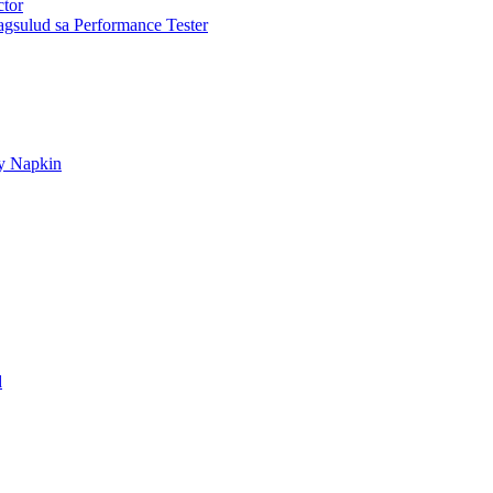
ctor
gsulud sa Performance Tester
ry Napkin
d