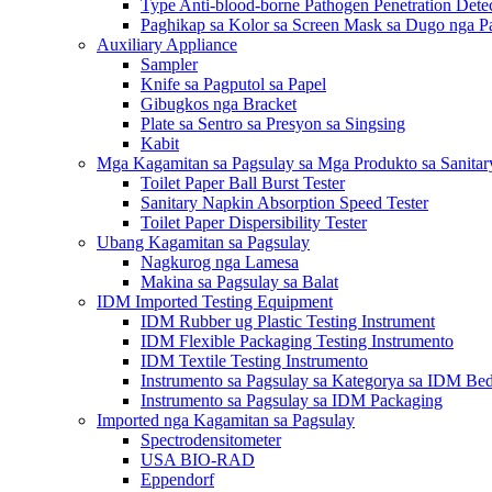
Type Anti-blood-borne Pathogen Penetration Dete
Paghikap sa Kolor sa Screen Mask sa Dugo nga Pa
Auxiliary Appliance
Sampler
Knife sa Pagputol sa Papel
Gibugkos nga Bracket
Plate sa Sentro sa Presyon sa Singsing
Kabit
Mga Kagamitan sa Pagsulay sa Mga Produkto sa Sanita
Toilet Paper Ball Burst Tester
Sanitary Napkin Absorption Speed ​​Tester
Toilet Paper Dispersibility Tester
Ubang Kagamitan sa Pagsulay
Nagkurog nga Lamesa
Makina sa Pagsulay sa Balat
IDM Imported Testing Equipment
IDM Rubber ug Plastic Testing Instrument
IDM Flexible Packaging Testing Instrumento
IDM Textile Testing Instrumento
Instrumento sa Pagsulay sa Kategorya sa IDM Be
Instrumento sa Pagsulay sa IDM Packaging
Imported nga Kagamitan sa Pagsulay
Spectrodensitometer
USA BIO-RAD
Eppendorf