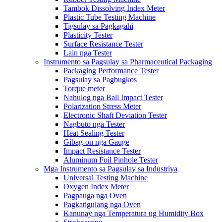
Tambok Dissolving Index Meter
Plastic Tube Testing Machine
Tigsulay sa Pagkagahi
Plasticity Tester
Surface Resistance Tester
Lain nga Tester
Instrumento sa Pagsulay sa Pharmaceutical Packaging
Packaging Performance Tester
Pagsulay sa Pagbugkos
Torque meter
Nahulog nga Ball Impact Tester
Polarization Stress Meter
Electronic Shaft Deviation Tester
Nagbuto nga Tester
Heat Sealing Tester
Gibag-on nga Gauge
Impact Resistance Tester
Aluminum Foil Pinhole Tester
Mga Instrumento sa Pagsulay sa Industriya
Universal Testing Machine
Oxygen Index Meter
Pagpauga nga Oven
Pagkatigulang nga Oven
Kanunay nga Temperatura ug Humidity Box