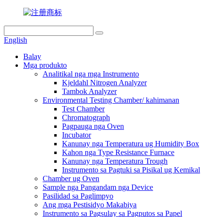
English
Balay
Mga produkto
Analitikal nga mga Instrumento
Kjeldahl Nitrogen Analyzer
Tambok Analyzer
Environmental Testing Chamber/ kahimanan
Test Chamber
Chromatograph
Pagpauga nga Oven
Incubator
Kanunay nga Temperatura ug Humidity Box
Kahon nga Type Resistance Furnace
Kanunay nga Temperatura Trough
Instrumento sa Pagtuki sa Pisikal ug Kemikal
Chamber ug Oven
Sample nga Pangandam nga Device
Pasilidad sa Paglimpyo
Ang mga Pestisidyo Makabiya
Instrumento sa Pagsulay sa Pagputos sa Papel