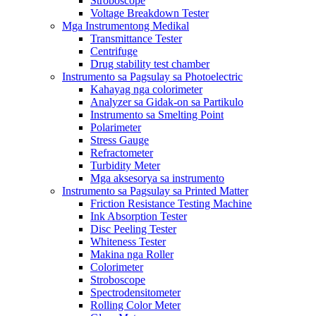
Stroboscope
Voltage Breakdown Tester
Mga Instrumentong Medikal
Transmittance Tester
Centrifuge
Drug stability test chamber
Instrumento sa Pagsulay sa Photoelectric
Kahayag nga colorimeter
Analyzer sa Gidak-on sa Partikulo
Instrumento sa Smelting Point
Polarimeter
Stress Gauge
Refractometer
Turbidity Meter
Mga aksesorya sa instrumento
Instrumento sa Pagsulay sa Printed Matter
Friction Resistance Testing Machine
Ink Absorption Tester
Disc Peeling Tester
Whiteness Tester
Makina nga Roller
Colorimeter
Stroboscope
Spectrodensitometer
Rolling Color Meter