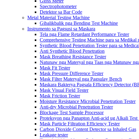
Gloss Meter
Spectrophotometer
Detektor sa Bar Code
Metal Material Testing Machine
Gibalikbalik nga Bending Test Machine
Instrumento sa Pagsusi sa Maskara
Tela nga Flame Retardant Performance Tester
Comprehensive Testing Machine para sa Medikal 
Synthetic Blood Penetration Tester para sa Medic
Anti Synthetic Blood Penetration
Mask Breathing Resistance Tester
Natunaw nga Materyal nga Taas nga Matunaw nga 
Mask Fit Tester
Mask Pressure Difference Tester
Mask Filter Materyal nga Pagsulay Bench
Maskara Bakterya Pagsala Efficiency Detector (B
Mask Visual Field Tester
Mask Friction Tester
Moisture Resistance Microbial Penetration Tester
Anti-dry Microbial Penetration Tester
Blockage Test Sample Processor
Proteksyon nga Panapton Anti-acid ug Alkali Test
Mask Particle Filtration Efficiency Tester
Carbon Dioxide Content Detector sa Inhaled Gas
Leakage tester