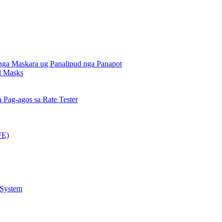
nga Maskara ug Panalipud nga Panapot
al Masks
Pag-agos sa Rate Tester
FE)
 System