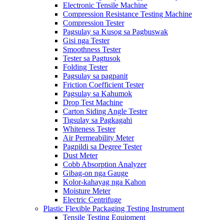
Electronic Tensile Machine
Compression Resistance Testing Machine
Compression Tester
Pagsulay sa Kusog sa Pagbuswak
Gisi nga Tester
Smoothness Tester
Tester sa Pagtusok
Folding Tester
Pagsulay sa pagpanit
Friction Coefficient Tester
Pagsulay sa Kahumok
Drop Test Machine
Carton Siding Angle Tester
Tigsulay sa Pagkagahi
Whiteness Tester
Air Permeability Meter
Pagpildi sa Degree Tester
Dust Meter
Cobb Absorption Analyzer
Gibag-on nga Gauge
Kolor-kahayag nga Kahon
Moisture Meter
Electric Centrifuge
Plastic Flexible Packaging Testing Instrument
Tensile Testing Equipment