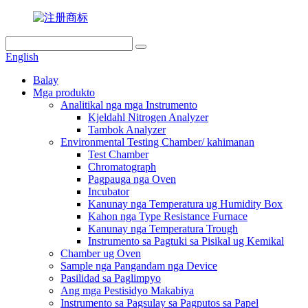
English
Balay
Mga produkto
Analitikal nga mga Instrumento
Kjeldahl Nitrogen Analyzer
Tambok Analyzer
Environmental Testing Chamber/ kahimanan
Test Chamber
Chromatograph
Pagpauga nga Oven
Incubator
Kanunay nga Temperatura ug Humidity Box
Kahon nga Type Resistance Furnace
Kanunay nga Temperatura Trough
Instrumento sa Pagtuki sa Pisikal ug Kemikal
Chamber ug Oven
Sample nga Pangandam nga Device
Pasilidad sa Paglimpyo
Ang mga Pestisidyo Makabiya
Instrumento sa Pagsulay sa Pagputos sa Papel