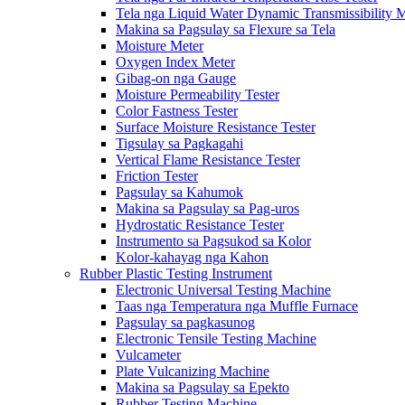
Tela nga Liquid Water Dynamic Transmissibility 
Makina sa Pagsulay sa Flexure sa Tela
Moisture Meter
Oxygen Index Meter
Gibag-on nga Gauge
Moisture Permeability Tester
Color Fastness Tester
Surface Moisture Resistance Tester
Tigsulay sa Pagkagahi
Vertical Flame Resistance Tester
Friction Tester
Pagsulay sa Kahumok
Makina sa Pagsulay sa Pag-uros
Hydrostatic Resistance Tester
Instrumento sa Pagsukod sa Kolor
Kolor-kahayag nga Kahon
Rubber Plastic Testing Instrument
Electronic Universal Testing Machine
Taas nga Temperatura nga Muffle Furnace
Pagsulay sa pagkasunog
Electronic Tensile Testing Machine
Vulcameter
Plate Vulcanizing Machine
Makina sa Pagsulay sa Epekto
Rubber Testing Machine