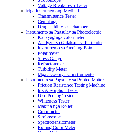
Stroboscope
Voltage Breakdown Tester
Mga Instrumentong Medikal
Transmittance Tester
Centrifuge
Drug stability test chamber
Instrumento sa Pagsulay sa Photoelectric
Kahayag nga colorimeter
Analyzer sa Gidak-on sa Partikulo
Instrumento sa Smelting Point
Polarimeter
Stress Gauge
Refractometer
Turbidity Meter
Mga aksesorya sa instrumento
Instrumento sa Pagsulay sa Printed Matter
Friction Resistance Testing Machine
Ink Absorption Tester
Disc Peeling Tester
Whiteness Tester
Makina nga Roller
Colorimeter
Stroboscope
Spectrodensitometer
Rolling Color Meter