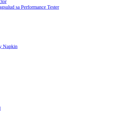
ctor
gsulud sa Performance Tester
ry Napkin
d