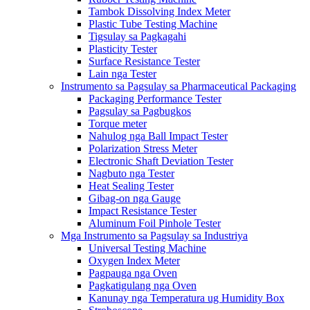
Tambok Dissolving Index Meter
Plastic Tube Testing Machine
Tigsulay sa Pagkagahi
Plasticity Tester
Surface Resistance Tester
Lain nga Tester
Instrumento sa Pagsulay sa Pharmaceutical Packaging
Packaging Performance Tester
Pagsulay sa Pagbugkos
Torque meter
Nahulog nga Ball Impact Tester
Polarization Stress Meter
Electronic Shaft Deviation Tester
Nagbuto nga Tester
Heat Sealing Tester
Gibag-on nga Gauge
Impact Resistance Tester
Aluminum Foil Pinhole Tester
Mga Instrumento sa Pagsulay sa Industriya
Universal Testing Machine
Oxygen Index Meter
Pagpauga nga Oven
Pagkatigulang nga Oven
Kanunay nga Temperatura ug Humidity Box