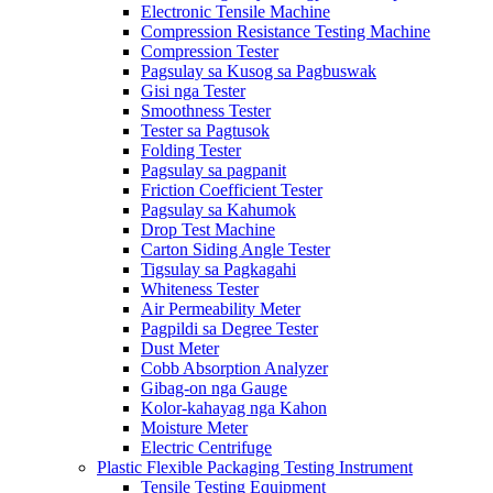
Electronic Tensile Machine
Compression Resistance Testing Machine
Compression Tester
Pagsulay sa Kusog sa Pagbuswak
Gisi nga Tester
Smoothness Tester
Tester sa Pagtusok
Folding Tester
Pagsulay sa pagpanit
Friction Coefficient Tester
Pagsulay sa Kahumok
Drop Test Machine
Carton Siding Angle Tester
Tigsulay sa Pagkagahi
Whiteness Tester
Air Permeability Meter
Pagpildi sa Degree Tester
Dust Meter
Cobb Absorption Analyzer
Gibag-on nga Gauge
Kolor-kahayag nga Kahon
Moisture Meter
Electric Centrifuge
Plastic Flexible Packaging Testing Instrument
Tensile Testing Equipment