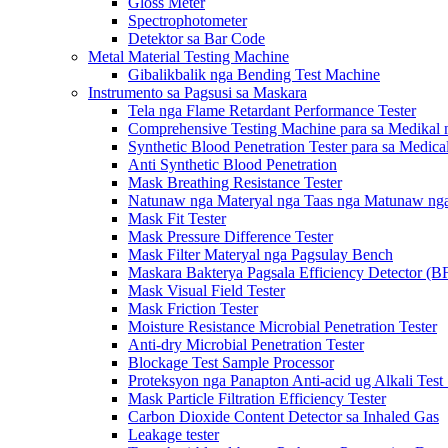
Gloss Meter
Spectrophotometer
Detektor sa Bar Code
Metal Material Testing Machine
Gibalikbalik nga Bending Test Machine
Instrumento sa Pagsusi sa Maskara
Tela nga Flame Retardant Performance Tester
Comprehensive Testing Machine para sa Medikal 
Synthetic Blood Penetration Tester para sa Medic
Anti Synthetic Blood Penetration
Mask Breathing Resistance Tester
Natunaw nga Materyal nga Taas nga Matunaw nga 
Mask Fit Tester
Mask Pressure Difference Tester
Mask Filter Materyal nga Pagsulay Bench
Maskara Bakterya Pagsala Efficiency Detector (B
Mask Visual Field Tester
Mask Friction Tester
Moisture Resistance Microbial Penetration Tester
Anti-dry Microbial Penetration Tester
Blockage Test Sample Processor
Proteksyon nga Panapton Anti-acid ug Alkali Test
Mask Particle Filtration Efficiency Tester
Carbon Dioxide Content Detector sa Inhaled Gas
Leakage tester