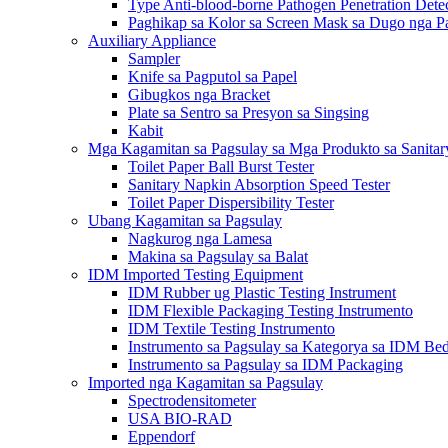
Type Anti-blood-borne Pathogen Penetration Dete
Paghikap sa Kolor sa Screen Mask sa Dugo nga Pa
Auxiliary Appliance
Sampler
Knife sa Pagputol sa Papel
Gibugkos nga Bracket
Plate sa Sentro sa Presyon sa Singsing
Kabit
Mga Kagamitan sa Pagsulay sa Mga Produkto sa Sanita
Toilet Paper Ball Burst Tester
Sanitary Napkin Absorption Speed ​​Tester
Toilet Paper Dispersibility Tester
Ubang Kagamitan sa Pagsulay
Nagkurog nga Lamesa
Makina sa Pagsulay sa Balat
IDM Imported Testing Equipment
IDM Rubber ug Plastic Testing Instrument
IDM Flexible Packaging Testing Instrumento
IDM Textile Testing Instrumento
Instrumento sa Pagsulay sa Kategorya sa IDM Be
Instrumento sa Pagsulay sa IDM Packaging
Imported nga Kagamitan sa Pagsulay
Spectrodensitometer
USA BIO-RAD
Eppendorf