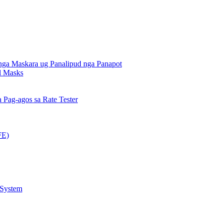
nga Maskara ug Panalipud nga Panapot
al Masks
Pag-agos sa Rate Tester
FE)
 System