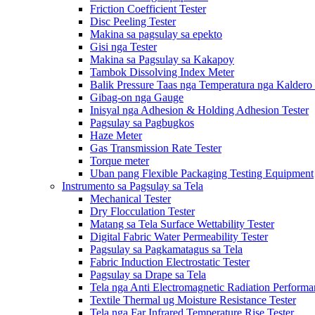
Friction Coefficient Tester
Disc Peeling Tester
Makina sa pagsulay sa epekto
Gisi nga Tester
Makina sa Pagsulay sa Kakapoy
Tambok Dissolving Index Meter
Balik Pressure Taas nga Temperatura nga Kaldero 
Gibag-on nga Gauge
Inisyal nga Adhesion & Holding Adhesion Tester
Pagsulay sa Pagbugkos
Haze Meter
Gas Transmission Rate Tester
Torque meter
Uban pang Flexible Packaging Testing Equipment
Instrumento sa Pagsulay sa Tela
Mechanical Tester
Dry Flocculation Tester
Matang sa Tela Surface Wettability Tester
Digital Fabric Water Permeability Tester
Pagsulay sa Pagkamatagus sa Tela
Fabric Induction Electrostatic Tester
Pagsulay sa Drape sa Tela
Tela nga Anti Electromagnetic Radiation Performa
Textile Thermal ug Moisture Resistance Tester
Tela nga Far Infrared Temperature Rise Tester