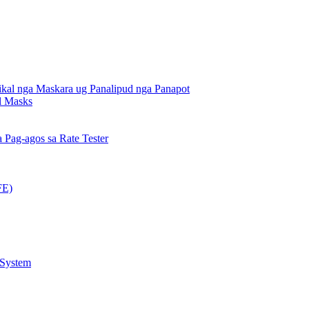
kal nga Maskara ug Panalipud nga Panapot
al Masks
Pag-agos sa Rate Tester
FE)
 System