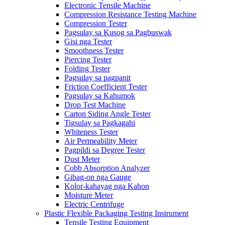
Electronic Tensile Machine
Compression Resistance Testing Machine
Compression Tester
Pagsulay sa Kusog sa Pagbuswak
Gisi nga Tester
Smoothness Tester
Piercing Tester
Folding Tester
Pagsulay sa pagpanit
Friction Coefficient Tester
Pagsulay sa Kahumok
Drop Test Machine
Carton Siding Angle Tester
Tigsulay sa Pagkagahi
Whiteness Tester
Air Permeability Meter
Pagpildi sa Degree Tester
Dust Meter
Cobb Absorption Analyzer
Gibag-on nga Gauge
Kolor-kahayag nga Kahon
Moisture Meter
Electric Centrifuge
Plastic Flexible Packaging Testing Instrument
Tensile Testing Equipment