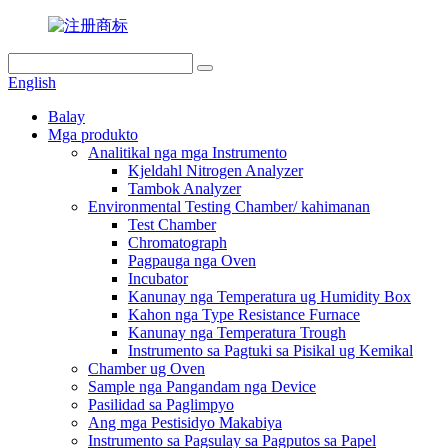
English
Balay
Mga produkto
Analitikal nga mga Instrumento
Kjeldahl Nitrogen Analyzer
Tambok Analyzer
Environmental Testing Chamber/ kahimanan
Test Chamber
Chromatograph
Pagpauga nga Oven
Incubator
Kanunay nga Temperatura ug Humidity Box
Kahon nga Type Resistance Furnace
Kanunay nga Temperatura Trough
Instrumento sa Pagtuki sa Pisikal ug Kemikal
Chamber ug Oven
Sample nga Pangandam nga Device
Pasilidad sa Paglimpyo
Ang mga Pestisidyo Makabiya
Instrumento sa Pagsulay sa Pagputos sa Papel