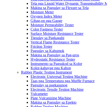
Tela nga Liquid Water Dynamic Transmissibility 
Makina sa Pagsulay sa Flexure sa Tela
Moisture Meter
Oxygen Index Meter
Gibag-on nga Gauge
Moisture Permeability Tester
Color Fastness Tester
Surface Moisture Resistance Tester
Tigsulay sa Pagkagahi
Vertical Flame Resistance Tester
Friction Tester
Pagsulay sa Kahumok
Makina sa Pagsulay sa Pag-uros
Hydrostatic Resistance Tester
Instrumento sa Pagsukod sa Kolor
Kolor-kahayag nga Kahon
Rubber Plastic Testing Instrument
Electronic Universal Testing Machine
Taas nga Temperatura nga Muffle Furnace
Pagsulay sa pagkasunog
Electronic Tensile Testing Machine
Vulcameter
Plate Vulcanizing Machine
Makina sa Pagsulay sa Epekto
Rubber Testing Machine