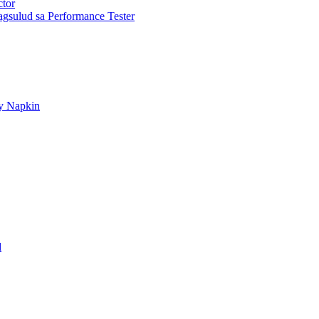
ctor
gsulud sa Performance Tester
ry Napkin
d