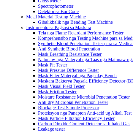
Gloss Meter
Spectrophotometer
Detektor sa Bar Code
Metal Material Testing Machine
Gibalikbalik nga Bending Test Machine
Instrumento sa Pagsusi sa Maskara
Tela nga Flame Retardant Performance Tester
Komprehensibo nga Testing Machine para sa Medi
Synthetic Blood Penetration Tester para sa Medic
Anti Synthetic Blood Penetration
Mask Breathing Resistance Tester
Natunaw nga Materyal nga Taas nga Matunaw nga 
Mask Fit Tester
Mask Pressure Difference Tester
Mask Filter Materyal nga Pagsulay Bench
Maskara Bakterya Pagsala Efficiency Detector (B
Mask Visual Field Tester
Mask Friction Tester
Moisture Resistance Microbial Penetration Tester
Anti-dry Microbial Penetration Tester
Blockage Test Sample Processor
Proteksyon nga Panapton Anti-acid ug Alkali Test
Mask Particle Filtration Efficiency Tester
Carbon Dioxide Content Detector sa Inhaled Gas
Leakage tester