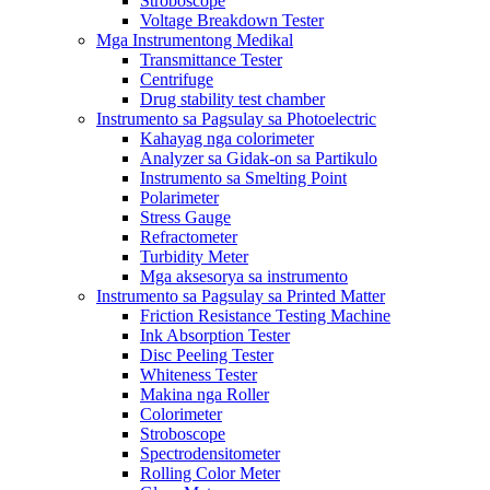
Stroboscope
Voltage Breakdown Tester
Mga Instrumentong Medikal
Transmittance Tester
Centrifuge
Drug stability test chamber
Instrumento sa Pagsulay sa Photoelectric
Kahayag nga colorimeter
Analyzer sa Gidak-on sa Partikulo
Instrumento sa Smelting Point
Polarimeter
Stress Gauge
Refractometer
Turbidity Meter
Mga aksesorya sa instrumento
Instrumento sa Pagsulay sa Printed Matter
Friction Resistance Testing Machine
Ink Absorption Tester
Disc Peeling Tester
Whiteness Tester
Makina nga Roller
Colorimeter
Stroboscope
Spectrodensitometer
Rolling Color Meter