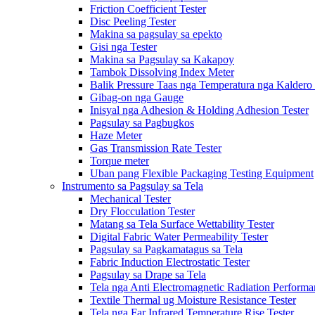
Friction Coefficient Tester
Disc Peeling Tester
Makina sa pagsulay sa epekto
Gisi nga Tester
Makina sa Pagsulay sa Kakapoy
Tambok Dissolving Index Meter
Balik Pressure Taas nga Temperatura nga Kaldero 
Gibag-on nga Gauge
Inisyal nga Adhesion & Holding Adhesion Tester
Pagsulay sa Pagbugkos
Haze Meter
Gas Transmission Rate Tester
Torque meter
Uban pang Flexible Packaging Testing Equipment
Instrumento sa Pagsulay sa Tela
Mechanical Tester
Dry Flocculation Tester
Matang sa Tela Surface Wettability Tester
Digital Fabric Water Permeability Tester
Pagsulay sa Pagkamatagus sa Tela
Fabric Induction Electrostatic Tester
Pagsulay sa Drape sa Tela
Tela nga Anti Electromagnetic Radiation Performa
Textile Thermal ug Moisture Resistance Tester
Tela nga Far Infrared Temperature Rise Tester