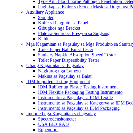
Type Anti-blood-borne Pathogen Penetration Dete
Paghikap sa Kolor sa Screen Mask sa Dugo nga Pa
Auxiliary Appliance
Sampler
Knife sa Pagputol sa Papel
Gibugkos nga Bracket
Plate sa Sentro sa Presyon sa Singsing
Kabit
Mga Kagamitan sa Pagsulay sa Mga Produkto sa Sanita
Toilet Paper Ball Burst Tester
Sanitary Napkin Absorption Speed ​​Tester
Toilet Paper Dispersibility Tester
Ubang Kagamitan sa Pagsulay
Nagkurog nga Lamesa
Makina sa Pagsulay sa Balat
IDM Imported Testing Equipment
IDM Rubber ug Plastic Testing Instrument
IDM Flexible Packaging Testing Instrumento
Instrumento sa Pagsulay sa IDM Textile
Instrumento sa Pagsulay sa Kategorya sa IDM Be
Instrumento sa Pagsulay sa IDM Packaging
Imported nga Kagamitan sa Pagsulay
Spectrodensitometer
USA BIO-RAD
Eppendorf