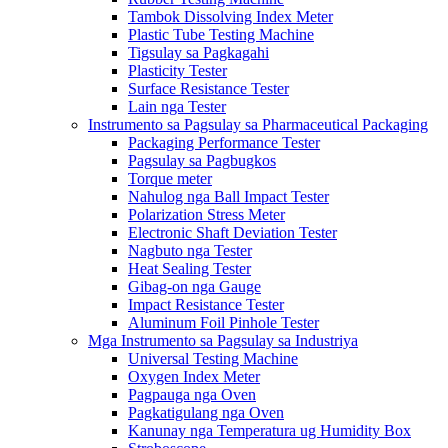
Tambok Dissolving Index Meter
Plastic Tube Testing Machine
Tigsulay sa Pagkagahi
Plasticity Tester
Surface Resistance Tester
Lain nga Tester
Instrumento sa Pagsulay sa Pharmaceutical Packaging
Packaging Performance Tester
Pagsulay sa Pagbugkos
Torque meter
Nahulog nga Ball Impact Tester
Polarization Stress Meter
Electronic Shaft Deviation Tester
Nagbuto nga Tester
Heat Sealing Tester
Gibag-on nga Gauge
Impact Resistance Tester
Aluminum Foil Pinhole Tester
Mga Instrumento sa Pagsulay sa Industriya
Universal Testing Machine
Oxygen Index Meter
Pagpauga nga Oven
Pagkatigulang nga Oven
Kanunay nga Temperatura ug Humidity Box