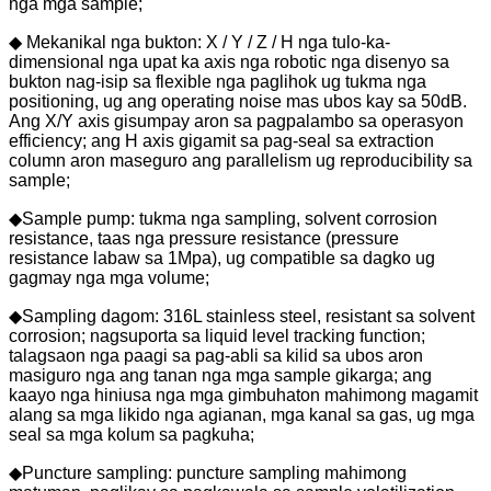
nga mga sample;
◆ Mekanikal nga bukton: X / Y / Z / H nga tulo-ka-
dimensional nga upat ka axis nga robotic nga disenyo sa
bukton nag-isip sa flexible nga paglihok ug tukma nga
positioning, ug ang operating noise mas ubos kay sa 50dB.
Ang X/Y axis gisumpay aron sa pagpalambo sa operasyon
efficiency; ang H axis gigamit sa pag-seal sa extraction
column aron maseguro ang parallelism ug reproducibility sa
sample;
◆Sample pump: tukma nga sampling, solvent corrosion
resistance, taas nga pressure resistance (pressure
resistance labaw sa 1Mpa), ug compatible sa dagko ug
gagmay nga mga volume;
◆Sampling dagom: 316L stainless steel, resistant sa solvent
corrosion; nagsuporta sa liquid level tracking function;
talagsaon nga paagi sa pag-abli sa kilid sa ubos aron
masiguro nga ang tanan nga mga sample gikarga; ang
kaayo nga hiniusa nga mga gimbuhaton mahimong magamit
alang sa mga likido nga agianan, mga kanal sa gas, ug mga
seal sa mga kolum sa pagkuha;
◆Puncture sampling: puncture sampling mahimong