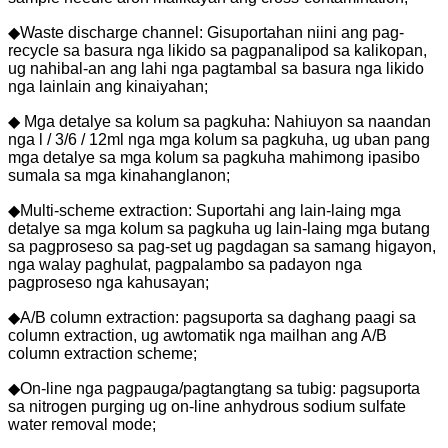
◆Waste discharge channel: Gisuportahan niini ang pag-
recycle sa basura nga likido sa pagpanalipod sa kalikopan,
ug nahibal-an ang lahi nga pagtambal sa basura nga likido
nga lainlain ang kinaiyahan;
◆ Mga detalye sa kolum sa pagkuha: Nahiuyon sa naandan
nga l / 3/6 / 12ml nga mga kolum sa pagkuha, ug uban pang
mga detalye sa mga kolum sa pagkuha mahimong ipasibo
sumala sa mga kinahanglanon;
◆Multi-scheme extraction: Suportahi ang lain-laing mga
detalye sa mga kolum sa pagkuha ug lain-laing mga butang
sa pagproseso sa pag-set ug pagdagan sa samang higayon,
nga walay paghulat, pagpalambo sa padayon nga
pagproseso nga kahusayan;
◆A/B column extraction: pagsuporta sa daghang paagi sa
column extraction, ug awtomatik nga mailhan ang A/B
column extraction scheme;
◆On-line nga pagpauga/pagtangtang sa tubig: pagsuporta
sa nitrogen purging ug on-line anhydrous sodium sulfate
water removal mode;