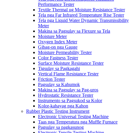
Performance Tester
Textile Thermal ug Moisture Resistance Tester
Tela nga Far Infrared Temperature Rise Tester
Tela nga Liquid Water Dynamic Transmissibility
Meter
Makina sa Pagsulay sa Flexure sa Tela
Moisture Meter
Oxygen Index Meter
Gibag-on nga Gauge
Moisture Permeability Tester
Color Fastness Tester
Surface Moisture Resistance Tester
Tigsulay sa Pagkagahi
Vertical Flame Resistance Tester
Friction Tester
Pagsulay sa Kahumok
Makina sa Pagsulay sa Pag-uros
Hydrostatic Resistance Tester
Instrumento sa Pagsukod sa Kolor
Kolor-kahayag nga Kahon
Rubber Plastic Testing Instrument
Electronic Universal Testing Machine
Taas nga Temperatura nga Muffle Furnace
Pagsulay sa pagkasunog
Electronic Tensile Testing Machine