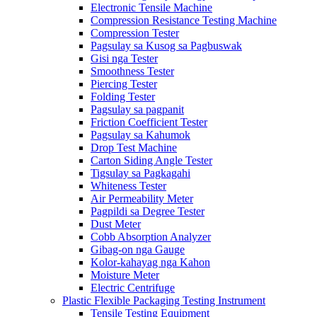
Electronic Tensile Machine
Compression Resistance Testing Machine
Compression Tester
Pagsulay sa Kusog sa Pagbuswak
Gisi nga Tester
Smoothness Tester
Piercing Tester
Folding Tester
Pagsulay sa pagpanit
Friction Coefficient Tester
Pagsulay sa Kahumok
Drop Test Machine
Carton Siding Angle Tester
Tigsulay sa Pagkagahi
Whiteness Tester
Air Permeability Meter
Pagpildi sa Degree Tester
Dust Meter
Cobb Absorption Analyzer
Gibag-on nga Gauge
Kolor-kahayag nga Kahon
Moisture Meter
Electric Centrifuge
Plastic Flexible Packaging Testing Instrument
Tensile Testing Equipment