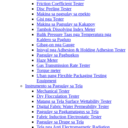
Friction Coefficient Tester
Disc Peeling Tester
Makina sa pagsulay sa epekto
Gisi nga Tester
Makina sa Pagsulay sa Kakapoy
Tambok Dissolving Index Meter
Balik Pressure Taas nga Temperatura nga
Kaldero sa Pagluto
Gibag-on nga Gauge
Inisyal nga Adhesion & Holding Adhesion Tester
Pagsulay sa Pagbugkos
Haze Meter
Gas Transmission Rate Tester
Torque meter
Uban pang Flexible Packaging Testing
Equipment
Instrumento sa Pagsulay sa Tela
Mechanical Tester
Dry Flocculation Tester
Matang sa Tela Surface Wettability Tester
Digital Fabric Water Permeability Tester
Pagsulay sa Pagkamatagus sa Tela
Fabric Induction Electrostatic Tester
Pagsulay sa Drape sa Tela
Tela nga Anti Electromagnetic Radiation