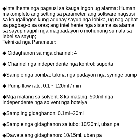
◆Intelihente nga pagsusi sa kaugalingon ug alarma: Human
makompleto ang setting sa parameter, ang software nagsusi
sa kaugalingon kung adunay sayup nga lohika, ug nag-aghat
sa pagbag-o sa oras; ang intelihente nga sistema sa alarma
sa sayup nagpili nga magpadayon o mohunong sumala sa
lebel sa sayup;
Teknikal nga Parameter:
◆ Gidaghanon sa mga channel: 4
◆ Channel nga independente nga kontrol: suporta
◆Sample nga bomba: tukma nga padayon nga syringe pump
◆ Pump flow rate: 0.1 ~ 120ml / min
◆Mga matang sa solvent: 8 ka matang, 500ml nga
independente nga solvent nga botelya
◆Sampling gidaghanon: 0.1ml~20ml
◆Sample nga gidaghanon sa tubo: 10/20ml, uban pa
◆Dawata ang gidaghanon: 10/15ml, uban pa