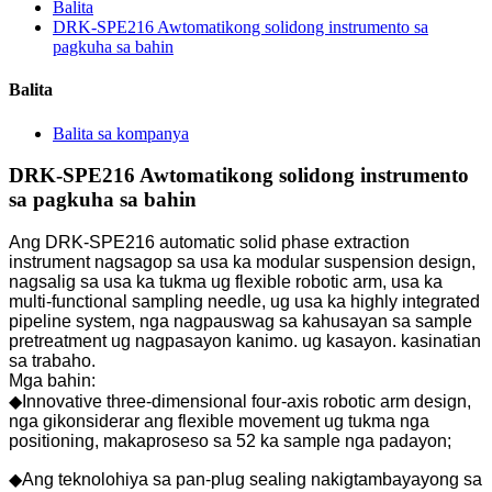
Balita
DRK-SPE216 Awtomatikong solidong instrumento sa
pagkuha sa bahin
Balita
Balita sa kompanya
DRK-SPE216 Awtomatikong solidong instrumento
sa pagkuha sa bahin
Ang DRK-SPE216 automatic solid phase extraction
instrument nagsagop sa usa ka modular suspension design,
nagsalig sa usa ka tukma ug flexible robotic arm, usa ka
multi-functional sampling needle, ug usa ka highly integrated
pipeline system, nga nagpauswag sa kahusayan sa sample
pretreatment ug nagpasayon ​​kanimo. ug kasayon. kasinatian
sa trabaho.
Mga bahin:
◆Innovative three-dimensional four-axis robotic arm design,
nga gikonsiderar ang flexible movement ug tukma nga
positioning, makaproseso sa 52 ka sample nga padayon;
◆Ang teknolohiya sa pan-plug sealing nakigtambayayong sa