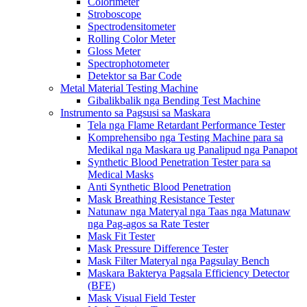
Colorimeter
Stroboscope
Spectrodensitometer
Rolling Color Meter
Gloss Meter
Spectrophotometer
Detektor sa Bar Code
Metal Material Testing Machine
Gibalikbalik nga Bending Test Machine
Instrumento sa Pagsusi sa Maskara
Tela nga Flame Retardant Performance Tester
Komprehensibo nga Testing Machine para sa
Medikal nga Maskara ug Panalipud nga Panapot
Synthetic Blood Penetration Tester para sa
Medical Masks
Anti Synthetic Blood Penetration
Mask Breathing Resistance Tester
Natunaw nga Materyal nga Taas nga Matunaw
nga Pag-agos sa Rate Tester
Mask Fit Tester
Mask Pressure Difference Tester
Mask Filter Materyal nga Pagsulay Bench
Maskara Bakterya Pagsala Efficiency Detector
(BFE)
Mask Visual Field Tester