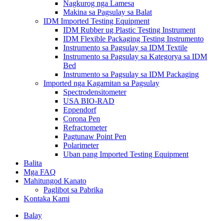
Nagkurog nga Lamesa
Makina sa Pagsulay sa Balat
IDM Imported Testing Equipment
IDM Rubber ug Plastic Testing Instrument
IDM Flexible Packaging Testing Instrumento
Instrumento sa Pagsulay sa IDM Textile
Instrumento sa Pagsulay sa Kategorya sa IDM
Bed
Instrumento sa Pagsulay sa IDM Packaging
Imported nga Kagamitan sa Pagsulay
Spectrodensitometer
USA BIO-RAD
Eppendorf
Corona Pen
Refractometer
Pagtunaw Point Pen
Polarimeter
Uban pang Imported Testing Equipment
Balita
Mga FAQ
Mahitungod Kanato
Paglibot sa Pabrika
Kontaka Kami
Balay