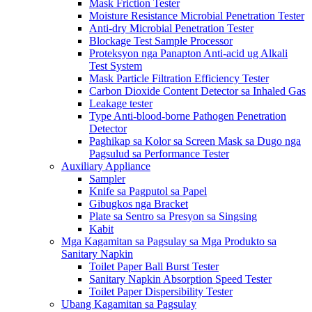
Mask Friction Tester
Moisture Resistance Microbial Penetration Tester
Anti-dry Microbial Penetration Tester
Blockage Test Sample Processor
Proteksyon nga Panapton Anti-acid ug Alkali
Test System
Mask Particle Filtration Efficiency Tester
Carbon Dioxide Content Detector sa Inhaled Gas
Leakage tester
Type Anti-blood-borne Pathogen Penetration
Detector
Paghikap sa Kolor sa Screen Mask sa Dugo nga
Pagsulud sa Performance Tester
Auxiliary Appliance
Sampler
Knife sa Pagputol sa Papel
Gibugkos nga Bracket
Plate sa Sentro sa Presyon sa Singsing
Kabit
Mga Kagamitan sa Pagsulay sa Mga Produkto sa
Sanitary Napkin
Toilet Paper Ball Burst Tester
Sanitary Napkin Absorption Speed ​​Tester
Toilet Paper Dispersibility Tester
Ubang Kagamitan sa Pagsulay