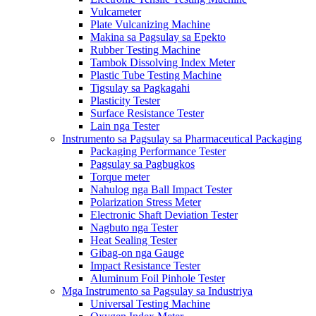
Vulcameter
Plate Vulcanizing Machine
Makina sa Pagsulay sa Epekto
Rubber Testing Machine
Tambok Dissolving Index Meter
Plastic Tube Testing Machine
Tigsulay sa Pagkagahi
Plasticity Tester
Surface Resistance Tester
Lain nga Tester
Instrumento sa Pagsulay sa Pharmaceutical Packaging
Packaging Performance Tester
Pagsulay sa Pagbugkos
Torque meter
Nahulog nga Ball Impact Tester
Polarization Stress Meter
Electronic Shaft Deviation Tester
Nagbuto nga Tester
Heat Sealing Tester
Gibag-on nga Gauge
Impact Resistance Tester
Aluminum Foil Pinhole Tester
Mga Instrumento sa Pagsulay sa Industriya
Universal Testing Machine