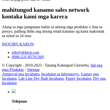
mahitungod kanamo sales network
kontaka kami mga karera
Alang sa mga pangutana bahin sa among mga produkto o lista sa
presyo, palihug ibilin ang imong email kanamo ug kami makontak
sa sulod sa 24 oras.
INQUIRY KARON
info@drktest.com
0086-531-85761369
© Copyright - 2010-2023 : Tanang Katungod Gireserba.
Init nga
mga Produkto
-
Sitemap
Artipisyal nga Incubator
,
Incubator sa laboratoryo
,
Gamay nga
Incubator
,
Lab Line Dry Bath Incubator
,
Puppy Incubator
,
Dry nga
Incubator
,
Telepono