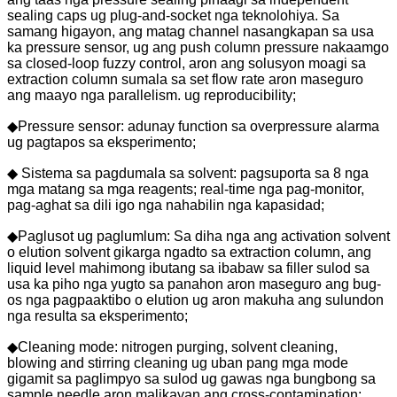
sealing caps ug plug-and-socket nga teknolohiya. Sa
samang higayon, ang matag channel nasangkapan sa usa
ka pressure sensor, ug ang push column pressure nakaamgo
sa closed-loop fuzzy control, aron ang solusyon moagi sa
extraction column sumala sa set flow rate aron maseguro
ang maayo nga parallelism. ug reproducibility;
◆Pressure sensor: adunay function sa overpressure alarma
ug pagtapos sa eksperimento;
◆ Sistema sa pagdumala sa solvent: pagsuporta sa 8 nga
mga matang sa mga reagents; real-time nga pag-monitor,
pag-aghat sa dili igo nga nahabilin nga kapasidad;
◆Paglusot ug paglumlum: Sa diha nga ang activation solvent
o elution solvent gikarga ngadto sa extraction column, ang
liquid level mahimong ibutang sa ibabaw sa filler sulod sa
usa ka piho nga yugto sa panahon aron maseguro ang bug-
os nga pagpaaktibo o elution ug aron makuha ang sulundon
nga resulta sa eksperimento;
◆Cleaning mode: nitrogen purging, solvent cleaning,
blowing and stirring cleaning ug uban pang mga mode
gigamit sa paglimpyo sa sulod ug gawas nga bungbong sa
sample needle aron malikayan ang cross-contamination;