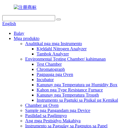
English
Balay
Mga produkto
Analitikal nga mga Instrumento
Kjeldahl Nitrogen Analyzer
Tambok Analyzer
Environmental Testing Chamber/ kahimanan
Test Chamber
Chromatograph
Pagpauga nga Oven
Incubator
Kanunay nga Temperatura ug Humidity Box
Kahon nga Type Resistance Furnace
Kanunay nga Temperatura Trough
Instrumento sa Pagtuki sa Pisikal ug Kemikal
Chamber ug Oven
Sample nga Pangandam nga Device
Pasilidad sa Paglimpyo
Ang mga Pestisidyo Makabiya
Instrumento sa Pagsulay sa Pagputos sa Papel