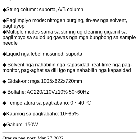
◆String column: suporta, A/B column
◆Paglimpiyo mode: nitrogen purging, tin-aw nga solvent,
paghuyop
◆Multiple modes sama sa stirring ug cleaning gigamit sa
paglimpyo sa sulod ug gawas nga mga bungbong sa sample
needle
◆Liquid nga lebel mosunod: suporta
◆ Solvent nga nahabilin nga kapasidad: real-time nga pag-
monitor, pag-aghat sa dili igo nga nahabilin nga kapasidad
◆ Gidak-on: mga 1005x622x720mm
◆ Boltahe: AC220/110V±10% 50~60Hz
◆ Temperatura sa pagtrabaho: 0 ~ 40 ℃
◆Kaumog sa pagtrabaho: 10~85%
◆Gahum: 150W
Oras sa pag-post: Mar-27-2022