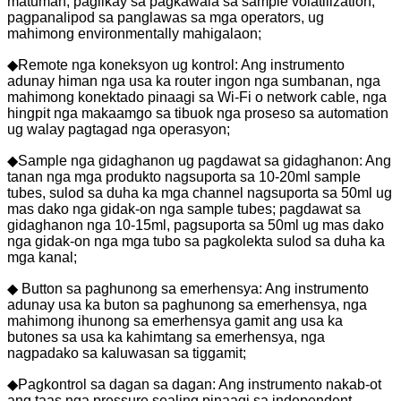
matuman, paglikay sa pagkawala sa sample volatilization,
pagpanalipod sa panglawas sa mga operators, ug
mahimong environmentally mahigalaon;
◆Remote nga koneksyon ug kontrol: Ang instrumento
adunay himan nga usa ka router ingon nga sumbanan, nga
mahimong konektado pinaagi sa Wi-Fi o network cable, nga
hingpit nga makaamgo sa tibuok nga proseso sa automation
ug walay pagtagad nga operasyon;
◆Sample nga gidaghanon ug pagdawat sa gidaghanon: Ang
tanan nga mga produkto nagsuporta sa 10-20ml sample
tubes, sulod sa duha ka mga channel nagsuporta sa 50ml ug
mas dako nga gidak-on nga sample tubes; pagdawat sa
gidaghanon nga 10-15ml, pagsuporta sa 50ml ug mas dako
nga gidak-on nga mga tubo sa pagkolekta sulod sa duha ka
mga kanal;
◆ Button sa paghunong sa emerhensya: Ang instrumento
adunay usa ka buton sa paghunong sa emerhensya, nga
mahimong ihunong sa emerhensya gamit ang usa ka
butones sa usa ka kahimtang sa emerhensya, nga
nagpadako sa kaluwasan sa tiggamit;
◆Pagkontrol sa dagan sa dagan: Ang instrumento nakab-ot
ang taas nga pressure sealing pinaagi sa independent