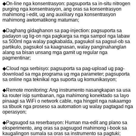
◆On-line nga konsentrasyon: pagsuporta sa in-situ nitrogen
purging nga konsentrasyon, ang oras sa konsentrasyon
mahimong i-edit, ug ang auxiliary nga konsentrasyon
mahimong awtomatikong matuman;
◆Daghang gidaghanon sa pag-injection: pagsuporta sa
padayon ug lig-on nga pagkarga sa mga sampol nga labaw
sa 500ml nga walay pagkabalda, pagsukol sa pagsul-ob sa
partikulo, pagsukol sa kaagnasan, walay panginahanglan
alang sa bisan unsang mga gamit ug regular nga
pagmentinar;
◆Cloud nga serbisyo: pagsuporta sa pag-upload ug pag-
download sa mga programa ug mga parameter; pagsuporta
sa online nga teknikal nga suporta ug komunikasyon;
◆Remote monitoring: Ang instrumento nasangkapan sa usa
ka router isip sumbanan, nga mahimong konektado sa layo
pinaagi sa WiFi o network cable, nga hingpit nga nakaamgo
sa tibuok nga proseso sa automation ug walay pagtagad nga
operasyon;
◆Pagsugod sa reserbasyon: Human ma-edit ang plano sa
eksperimento, ang oras sa pagsugod mahimong i-book sa
kaugalingon sumala sa oras sa instrumento sa pagtuki;