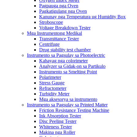
Oxygen Index Meter
Pagpauga nga Oven
Pagkatigulang nga Oven
Kanunay nga Temperatura ug Humidity Box
Stroboscope
Voltage Breakdown Tester
Mga Instrumentong Medikal
Transmittance Tester
Centrifuge
Drug stability test chamber
Instrumento sa Pagsulay sa Photoelectric
Kahayag nga colorimeter
Analyzer sa Gidak-on sa Partikulo
Instrumento sa Smelting Point
Polarimeter
Stress Gauge
Refractometer
Turbidity Meter
Mga aksesorya sa instrumento
Instrumento sa Pagsulay sa Printed Matter
Friction Resistance Testing Machine
Ink Absorption Tester
Disc Peeling Tester
Whiteness Tester
Makina nga Roller