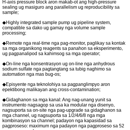
H-axis pressure block aron makab-ot ang high-pressure
sealing ug masiguro ang parallelism ug reproducibility sa
sample;
◆Highly integrated sample pump ug pipeline system,
compatible sa dako ug gamay nga volume sample
processing;
◆Remote nga real-time nga pag-monitor, paglikay sa kontak
sa mga organikong reagents sa panahon sa eksperimento,
ug pagpanalipod sa kahimsog sa mga operator;
◆On-line nga konsentrasyon ug on-line nga anhydrous
sodium sulfate nga pagtangtang sa tubig naghimo sa
automation nga mas bug-os;
◆Episyente nga teknolohiya sa pagpanglimpyo aron
epektibong malikayan ang cross-contamination;
◆Gidaghanon sa mga kanal: Ang nag-unang yunit sa
instrumento nagsagop sa usa ka modular nga disenyo,
nagsuporta sa on-site nga pag-upgrade sa gidaghanon sa
mga channel, ug nagsuporta sa 1/2/4/6/8 nga mga
kombinasyon sa channel; padayon nga kapasidad sa
pagproseso: maximum nga padayon nga pagproseso sa 52