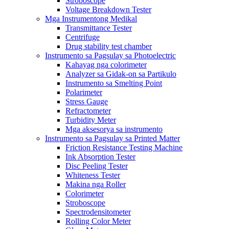
Stroboscope
Voltage Breakdown Tester
Mga Instrumentong Medikal
Transmittance Tester
Centrifuge
Drug stability test chamber
Instrumento sa Pagsulay sa Photoelectric
Kahayag nga colorimeter
Analyzer sa Gidak-on sa Partikulo
Instrumento sa Smelting Point
Polarimeter
Stress Gauge
Refractometer
Turbidity Meter
Mga aksesorya sa instrumento
Instrumento sa Pagsulay sa Printed Matter
Friction Resistance Testing Machine
Ink Absorption Tester
Disc Peeling Tester
Whiteness Tester
Makina nga Roller
Colorimeter
Stroboscope
Spectrodensitometer
Rolling Color Meter