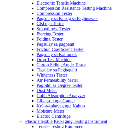
Electronic Tensile Machine
Compression Resistance Testing Machine
Compression Tester
Pagsulay sa Kusog sa Pagbuswak
Gisi nga Tester
Smoothness Tester
Piercing Tester
Folding Tester
Pagsulay sa pagpanit
Friction Coefficient Tester
Pagsulay sa Kahumok
Drop Test Machine
Carton Siding Angle Tester
Tigsulay sa Pagkagahi
Whiteness Tester
Air Permeability Meter
Pagpildi sa Degree Tester
Dust Meter
Cobb Absorption Analyzer
Gibag-on nga Gauge
Kolor-kahayag nga Kahon
Moisture Meter
Electric Centrifuge
Plastic Flexible Packaging Testing Instrument
Tensile Testing Equipment