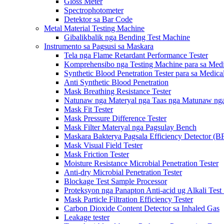
Gloss Meter
Spectrophotometer
Detektor sa Bar Code
Metal Material Testing Machine
Gibalikbalik nga Bending Test Machine
Instrumento sa Pagsusi sa Maskara
Tela nga Flame Retardant Performance Tester
Komprehensibo nga Testing Machine para sa Medi
Synthetic Blood Penetration Tester para sa Medic
Anti Synthetic Blood Penetration
Mask Breathing Resistance Tester
Natunaw nga Materyal nga Taas nga Matunaw nga 
Mask Fit Tester
Mask Pressure Difference Tester
Mask Filter Materyal nga Pagsulay Bench
Maskara Bakterya Pagsala Efficiency Detector (B
Mask Visual Field Tester
Mask Friction Tester
Moisture Resistance Microbial Penetration Tester
Anti-dry Microbial Penetration Tester
Blockage Test Sample Processor
Proteksyon nga Panapton Anti-acid ug Alkali Test
Mask Particle Filtration Efficiency Tester
Carbon Dioxide Content Detector sa Inhaled Gas
Leakage tester