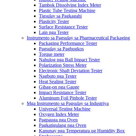
Tambok Dissolving Index Meter
Plastic Tube Testing Machine
Tigsulay sa Pagkagahi
Plasticity Tester
Surface Resistance Tester
Lain nga Tester
Instrumento sa Pagsulay sa Pharmaceutical Packaging
Packaging Performance Tester
Pagsulay sa Pagbugkos
Torque meter
Nahulog nga Ball Impact Tester
Polarization Stress Meter
Electronic Shaft Deviation Tester
Nagbuto nga Tester
Heat Sealing Tester
Gibag-on nga Gauge
Impact Resistance Tester
Aluminum Foil Pinhole Tester
Mga Instrumento sa Pagsulay sa Industriya
Universal Testing Machine
Oxygen Index Meter
Pagpauga nga Oven
Pagkatigulang nga Oven
Kanunay nga Temperatura ug Humidity Box