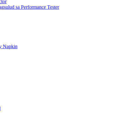
ctor
gsulud sa Performance Tester
ry Napkin
d