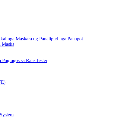
kal nga Maskara ug Panalipud nga Panapot
al Masks
Pag-agos sa Rate Tester
FE)
 System