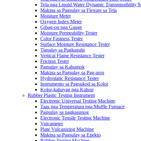
Tela nga Liquid Water Dynamic Transmissibility 
Makina sa Pagsulay sa Flexure sa Tela
Moisture Meter
Oxygen Index Meter
Gibag-on nga Gauge
Moisture Permeability Tester
Color Fastness Tester
Surface Moisture Resistance Tester
Tigsulay sa Pagkagahi
Vertical Flame Resistance Tester
Friction Tester
Pagsulay sa Kahumok
Makina sa Pagsulay sa Pag-uros
Hydrostatic Resistance Tester
Instrumento sa Pagsukod sa Kolor
Kolor-kahayag nga Kahon
Rubber Plastic Testing Instrument
Electronic Universal Testing Machine
Taas nga Temperatura nga Muffle Furnace
Pagsulay sa pagkasunog
Electronic Tensile Testing Machine
Vulcameter
Plate Vulcanizing Machine
Makina sa Pagsulay sa Epekto
Rubber Testing Machine