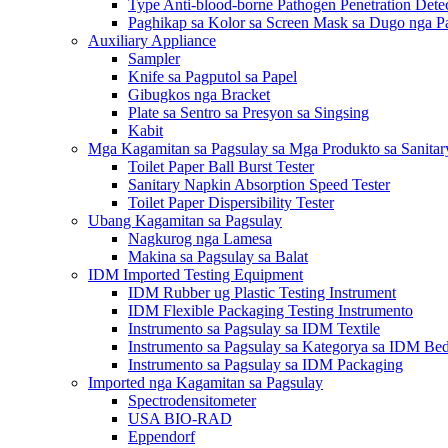
Type Anti-blood-borne Pathogen Penetration Dete
Paghikap sa Kolor sa Screen Mask sa Dugo nga Pa
Auxiliary Appliance
Sampler
Knife sa Pagputol sa Papel
Gibugkos nga Bracket
Plate sa Sentro sa Presyon sa Singsing
Kabit
Mga Kagamitan sa Pagsulay sa Mga Produkto sa Sanita
Toilet Paper Ball Burst Tester
Sanitary Napkin Absorption Speed ​​Tester
Toilet Paper Dispersibility Tester
Ubang Kagamitan sa Pagsulay
Nagkurog nga Lamesa
Makina sa Pagsulay sa Balat
IDM Imported Testing Equipment
IDM Rubber ug Plastic Testing Instrument
IDM Flexible Packaging Testing Instrumento
Instrumento sa Pagsulay sa IDM Textile
Instrumento sa Pagsulay sa Kategorya sa IDM Be
Instrumento sa Pagsulay sa IDM Packaging
Imported nga Kagamitan sa Pagsulay
Spectrodensitometer
USA BIO-RAD
Eppendorf