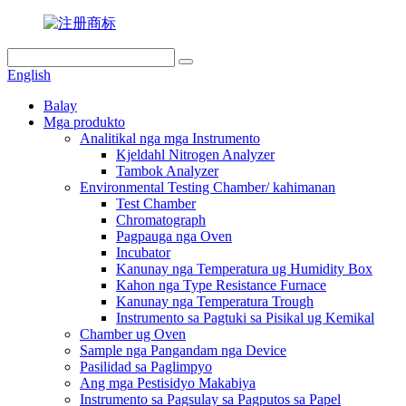
English
Balay
Mga produkto
Analitikal nga mga Instrumento
Kjeldahl Nitrogen Analyzer
Tambok Analyzer
Environmental Testing Chamber/ kahimanan
Test Chamber
Chromatograph
Pagpauga nga Oven
Incubator
Kanunay nga Temperatura ug Humidity Box
Kahon nga Type Resistance Furnace
Kanunay nga Temperatura Trough
Instrumento sa Pagtuki sa Pisikal ug Kemikal
Chamber ug Oven
Sample nga Pangandam nga Device
Pasilidad sa Paglimpyo
Ang mga Pestisidyo Makabiya
Instrumento sa Pagsulay sa Pagputos sa Papel