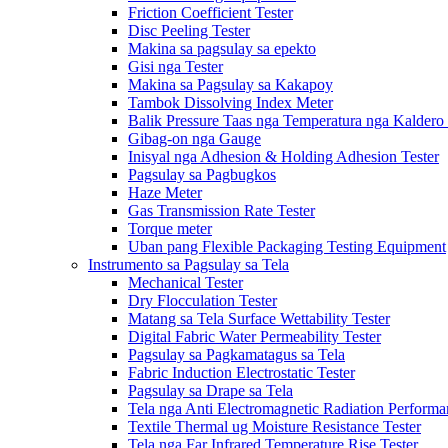
Friction Coefficient Tester
Disc Peeling Tester
Makina sa pagsulay sa epekto
Gisi nga Tester
Makina sa Pagsulay sa Kakapoy
Tambok Dissolving Index Meter
Balik Pressure Taas nga Temperatura nga Kaldero 
Gibag-on nga Gauge
Inisyal nga Adhesion & Holding Adhesion Tester
Pagsulay sa Pagbugkos
Haze Meter
Gas Transmission Rate Tester
Torque meter
Uban pang Flexible Packaging Testing Equipment
Instrumento sa Pagsulay sa Tela
Mechanical Tester
Dry Flocculation Tester
Matang sa Tela Surface Wettability Tester
Digital Fabric Water Permeability Tester
Pagsulay sa Pagkamatagus sa Tela
Fabric Induction Electrostatic Tester
Pagsulay sa Drape sa Tela
Tela nga Anti Electromagnetic Radiation Performa
Textile Thermal ug Moisture Resistance Tester
Tela nga Far Infrared Temperature Rise Tester